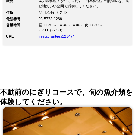
概要
実力派料理人がつくりだす「日本料理」の醍醐味を、居
心地のいい空間で満喫してください。
住所
品川区小山3-2-18
03-5773-1268
電話番号
営業時間
昼 11:30 ～ 14:30（14:00） 夜 17:30 ～
23:00（22:30）
URL
/restaurant/res12147/
不動前のにぎりコースで、旬の魚介類を
体験してください。