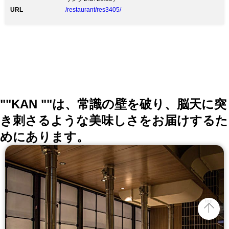
こだわった本場の味をお楽しみ下さい。 ★パーティー
URL
/restaurant/res3405/
の際はご相談ください。日曜祝日も営業です ★ソムリ
エ厳選のお手ごろな価格からご用意したワインは100種
類以上 ★送料無料のパーティ料理宅配サービスもござ
います。オフィスやご自宅でどうぞ ★ワインのお持込
も可能です。（抜栓料1本2000円）
""KAN ""は、常識の壁を破り、脳天に突
き刺さるような美味しさをお届けするた
めにあります。
top