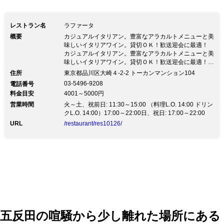
レストラン名
ラファータ
概要
カジュアルイタリアン。豊富なアラカルトメニューと美
味しいイタリアワイン。貸切ＯＫ！歓送迎会に最適！
カジュアルイタリアン。豊富なアラカルトメニューと美
味しいイタリアワイン。貸切ＯＫ！歓送迎会に最適！
【GoToイートキャンペーン】は「公式ホームページ」
住所
東京都品川区大崎４-2-2 トーカンマンション104
または「ホットペッパーグルメ」よりご利用できます。
03-5496-9208
電話番号
【公式ホームページ】 「 http://lafata.strikingly.com」又
料金目安
4001～5000円
は「ラファータ」で検索 【ホットペッパーグルメ】
営業時間
「https://www.hotpepper.jp/strJ000732372/ 又はホット
火～土、祝前日: 11:30～15:00 （料理L.O. 14:00 ドリン
ペッパーグルメ内で「ラファータ」で検索
クL.O. 14:00）17:00～22:00日、祝日: 17:00～22:00
URL
/restaurant/res10126/
五反田の喧騒から少し離れた場所にある