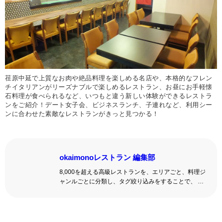
荏原中延で上質なお肉や絶品料理を楽しめる名店や、本格的なフレン
チイタリアンがリーズナブルで楽しめるレストラン、お昼にお手軽懐
石料理が食べられるなど、いつもと違う新しい体験ができるレストラ
ンをご紹介！デート女子会、ビジネスランチ、子連れなど、利用シー
ンに合わせた素敵なレストランがきっと見つかる！
okaimonoレストラン 編集部
8,000を超える高級レストランを、エリアごと、料理ジ
ャンルごとに分類し、タグ絞り込みをすることで、 い
ろんな切口で、レストランを探せる。記念日、女子
会、同窓会の会場・レストラン探しにを使いくださ
い。
詳しくはこちら >>
okaimonoレストラン 編集部