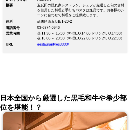
概要
五反田の隠れ家レストラン。シェフが厳選した旬の食材
を使用した料理と手打ちパスタは逸品です。お客様のシ
ーンに合わせて料理をご提供致します。
住所
品川区西五反田1-20-2
03-6874-0946
電話番号
営業時間
昼 11:30 ～ 15:00（料理L.O.14:00 ドリンクL.O.14:00）
夜 18:00 ～ 23:00（料理L.O.22:00 ドリンクL.O.22:30）
URL
/restaurant/res3333/
日本全国から厳選した黒毛和牛や希少部
位を堪能！？