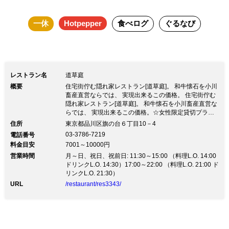
能ください。
一休
Hotpepper
食べログ
ぐるなび
レストラン名
道草庭
概要
住宅街佇む隠れ家レストラン[道草庭]。 和牛懐石を小川
畜産直営ならでは、 実現出来るこの価格。 住宅街佇む
隠れ家レストラン[道草庭]。 和牛懐石を小川畜産直営な
らでは、 実現出来るこの価格。☆女性限定貸切プラン
☆10名以上/1人1万円 ・完全貸切、ブュッフェスタイ
住所
東京都品川区旗の台６丁目10－4
ル、3時間飲み放題、乾杯モエ付き ご褒美でのんびりと
03-3786-7219
電話番号
大切な仲間、友人と道草庭で過ごしてみませんか？
料金目安
7001～10000円
営業時間
月～日、祝日、祝前日: 11:30～15:00 （料理L.O. 14:00
ドリンクL.O. 14:30）17:00～22:00 （料理L.O. 21:00 ド
リンクL.O. 21:30）
URL
/restaurant/res3343/