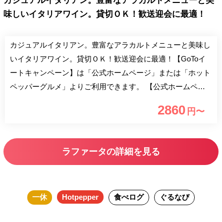
カジュアルイタリアン。豊富なアラカルトメニューと美
味しいイタリアワイン。貸切ＯＫ！歓送迎会に最適！
カジュアルイタリアン。豊富なアラカルトメニューと美味し
いイタリアワイン。貸切ＯＫ！歓送迎会に最適！【GoToイ
ートキャンペーン】は「公式ホームページ」または「ホット
ペッパーグルメ」よりご利用できます。 【公式ホームペー
ジ】 「 http://lafata.strikingly.com」又は「ラファータ」で検
2860
円〜
索 【ホットペッパーグルメ】
「https://www.hotpepper.jp/strJ000732372/ 又はホットペッパ
ーグルメ内で「ラファータ」で検索
ラファータの詳細を見る
一休
Hotpepper
食べログ
ぐるなび