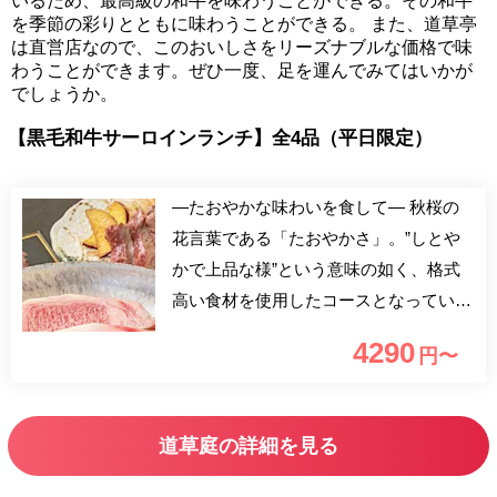
いるため、最高級の和牛を味わうことができる。その和牛
を季節の彩りとともに味わうことができる。 また、道草亭
は直営店なので、このおいしさをリーズナブルな価格で味
わうことができます。ぜひ一度、足を運んでみてはいかが
でしょうか。
【黒毛和牛サーロインランチ】全4品（平日限定）
―たおやかな味わいを食して― 秋桜の
花言葉である「たおやかさ」。”しとや
かで上品な様”という意味の如く、格式
高い食材を使用したコースとなっていま
す。 厳選した魚介と肉料理にこだわ
4290
円〜
り、特に当店自慢の黒毛和牛サーロイン
ステーキは、極上の肉の旨みと脂の甘み
が渾然一体となることで口いっぱいにそ
道草庭の詳細を見る
の風味が広がります。 丹精込めて仕上
げた料理を手作りのぽん酢やタレでご堪