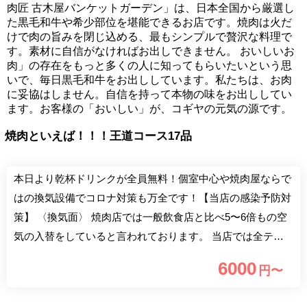
肉匠 古木屋バンケットガーデン」は、日本全国から厳選し
た黒毛和牛や希少部位を堪能できるお店です。焼肉は火だ
けで肉の旨みを閉じ込める、最もシンプルで贅沢な料理で
す。素材に自信がなければお出しできません。 おいしいお
肉」の存在をもっと多くの人に知ってもらいたいという思
いで、毎日黒毛和牛をお出ししています。私たちは、お肉
に妥協はしません。自信を持って本物の味をお出ししてい
ます。お客様の「おいしい」が、コギヤの元気の源です。
焼肉といえば！！！王道コース17品
本日より乾杯ドリンクが全員無料！個室中心や焼肉屋ならで
はの換気設備でコロナ対策も万全です！【当店の感染予防対
策】 〈換気面〉 焼肉店では一般飲食店と比べ5〜6倍もの空
気の入替をしていると言われております。 当店では全テー
ブルしっかりと換気設備が整っております 〈3密対策〉 当店
6000
円〜
は完全個室または半個室となっておりますのでお客様同士が
密着しません。 少人数様でも個室のご案内ができますので