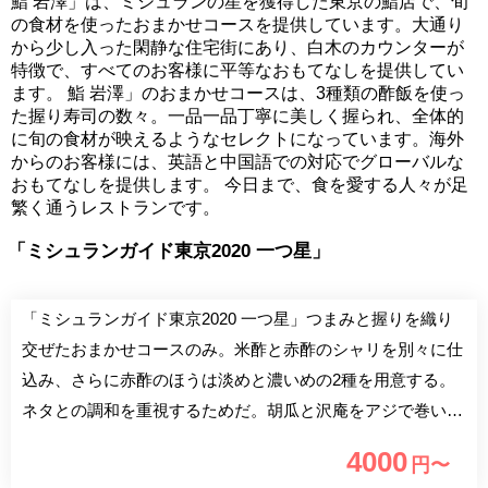
鮨 岩澤」は、ミシュランの星を獲得した東京の鮨店で、旬
の食材を使ったおまかせコースを提供しています。大通り
から少し入った閑静な住宅街にあり、白木のカウンターが
特徴で、すべてのお客様に平等なおもてなしを提供してい
ます。 鮨 岩澤」のおまかせコースは、3種類の酢飯を使っ
た握り寿司の数々。一品一品丁寧に美しく握られ、全体的
に旬の食材が映えるようなセレクトになっています。海外
からのお客様には、英語と中国語での対応でグローバルな
おもてなしを提供します。 今日まで、食を愛する人々が足
繁く通うレストランです。
「ミシュランガイド東京2020 一つ星」
「ミシュランガイド東京2020 一つ星」つまみと握りを織り
交ぜたおまかせコースのみ。米酢と赤酢のシャリを別々に仕
込み、さらに赤酢のほうは淡めと濃いめの2種を用意する。
ネタとの調和を重視するためだ。胡瓜と沢庵をアジで巻いた
海苔巻は、つまみの代表例。蟹の手巻寿司も定番。多彩な内
4000
円〜
容と気さくなもてなしで楽しませてくれる。