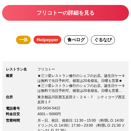
フリコトーの詳細を見る
一休
Hotpepper
食べログ
ぐるなび
レストラン名
フリコトー
概要
★三ツ星レストラン修行のシェフのお店。誕生日ケーキ
は無料で当日予約可。個室は20名様迄。日曜も営業★
★三ツ星レストラン修行のシェフのお店。誕生日ケーキ
は無料で当日予約可。個室は20名様迄。日曜も営業★
リーズナブルな価格で、温かい雰囲気のレストラン. ご
住所
東京都品川区西五反田２－２４－７ シティコープ西五
商談、ご家族の会食、完全個室を利用してのご接待、歓
反田１Ｆ
送迎会、忘新年会、パーティー、同窓会等色々御利用く
03-5434-5422
電話番号
ださい。貸切は40名様くらい迄です。テーオーシや五
料金目安
4001～5000円
反田文化センター、雅叙園からも徒歩圏です。 ★契約
営業時間
農家による季節の有機野菜と産地直送の厳選された素材
月～日、祝日、祝前日: 11:30～15:00 （料理L.O. 14:00
をふんだんに使った料理。 ★フランスやイタリアの三
ドリンクL.O. 14:00）17:30～23:00 （料理L.O. 21:30 ド
ツ星レストランで修行したシェフによる、本物の素材に
リンクL.O. 21:30）