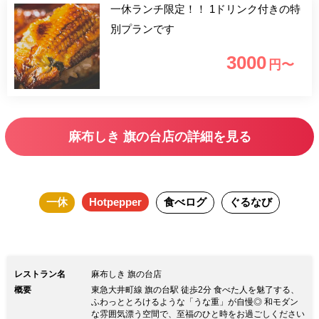
一休ランチ限定！！ 1ドリンク付きの特
別プランです
3000
円〜
麻布しき 旗の台店の詳細を見る
一休
Hotpepper
食べログ
ぐるなび
レストラン名
麻布しき 旗の台店
概要
東急大井町線 旗の台駅 徒歩2分 食べた人を魅了する、
ふわっととろけるような「うな重」が自慢◎ 和モダン
な雰囲気漂う空間で、至福のひと時をお過ごしください