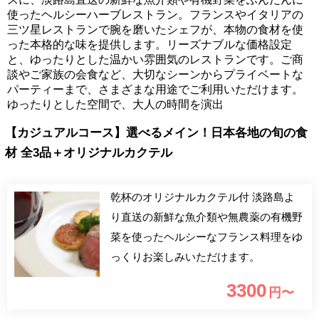
使ったヘルシーハーブレストラン。フランスやイタリアの
三ツ星レストランで腕を磨いたシェフが、本物の食材を使
った本格的な味を提供します。リーズナブルな価格設定
と、ゆったりとした温かい雰囲気のレストランです。ご商
談やご家族の会食など、大切なシーンからプライベートな
パーティーまで、さまざまな用途でご利用いただけます。
ゆったりとした空間で、大人の時間を演出
【カジュアルコース】選べるメイン！日本各地の旬の食
材 全3品＋オリジナルカクテル
乾杯のオリジナルカクテル付 淡路島よ
り直送の新鮮な魚介類や無農薬の有機野
菜を使ったヘルシーなフランス料理をゆ
っくりお楽しみいただけます。
3300
円〜