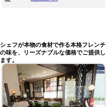
URL
/restaurant/res11063/
和牛を贅沢にコギヤ定番コース ・王道コース 6,000円
・堪能コース 9.000円 ・懐石コース 12.000円 ◆区認
定・A5黒毛和牛で作る 自慢の「ユッケ・和牛握り・牛
刺し」
シェフが本物の食材で作る本格フレンチ
の味を、リーズナブルな価格でご提供し
ます。