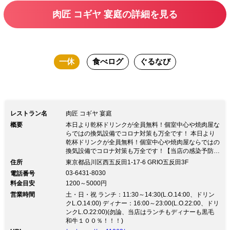
お気軽にお申し付け下さい。 ◆3タイプの個室 ・接待・記念
肉匠 コギヤ 宴庭の詳細を見る
日 ガーデン風テーブル個室（4～12名） ・団体様に掘りごた
つ個室（2～20名） ・デートにピッタリ和風半個室（2～4
名） ◆厳選和牛を贅沢にコギヤ定番コース ・王道コース
一休
食べログ
ぐるなび
6,000円 ・堪能コース 9.000円 ・懐石コース 12.000円 ◆区認
定・A5黒毛和牛で作る 自慢の「ユッケ・和牛握り・牛刺
し」
レストラン名
肉匠 コギヤ 宴庭
概要
本日より乾杯ドリンクが全員無料！個室中心や焼肉屋な
らではの換気設備でコロナ対策も万全です！ 本日より
乾杯ドリンクが全員無料！個室中心や焼肉屋ならではの
換気設備でコロナ対策も万全です！【当店の感染予防対
策】 〈換気面〉 焼肉店では一般飲食店と比べ5〜6倍も
住所
東京都品川区西五反田1-17-6 GRIO五反田3F
の空気の入替をしていると言われております。 当店で
03-6431-8030
電話番号
は全テーブルしっかりと換気設備が整っております 〈3
料金目安
1200～5000円
密対策〉 当店は完全個室または半個室となっておりま
営業時間
すのでお客様同士が密着しません。 少人数様でも個室
土・日・祝 ランチ：11:30～14:30(L.O.14:00、ドリン
のご案内ができますのでお気軽にお申し付け下さい。
クL.O.14:00) ディナー：16:00～23:00(L.O.22:00、ドリ
◆3タイプの個室 ・接待・記念日 ガーデン風テーブル
ンクL.O.22:00)(勿論、当店はランチもディナーも黒毛
個室（4～12名） ・団体様に掘りごたつ個室（2～20
和牛１００％！！！)
名） ・デートにピッタリ和風半個室（2～4名） ◆厳選