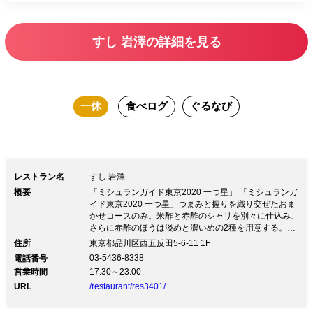
すし 岩澤の詳細を見る
一休
食べログ
ぐるなび
レストラン名
すし 岩澤
概要
「ミシュランガイド東京2020 一つ星」 「ミシュランガ
イド東京2020 一つ星」つまみと握りを織り交ぜたおま
かせコースのみ。米酢と赤酢のシャリを別々に仕込み、
さらに赤酢のほうは淡めと濃いめの2種を用意する。ネ
タとの調和を重視するためだ。胡瓜と沢庵をアジで巻い
住所
東京都品川区西五反田5-6-11 1F
た海苔巻は、つまみの代表例。蟹の手巻寿司も定番。多
03-5436-8338
電話番号
彩な内容と気さくなもてなしで楽しませてくれる。
営業時間
17:30～23:00
URL
/restaurant/res3401/