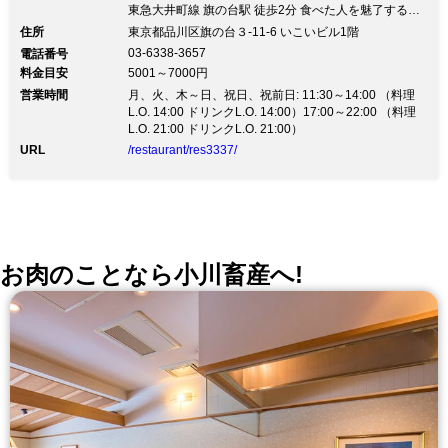
東急大井町線 旗の台駅 徒歩2分 食べた人を魅了する、
ふわっととろけるような「うな重」が自慢◎ 和モダン
住所
東京都品川区旗の台３-11-6 いこいビル1階
な雰囲気漂う空間で、至福のひと時をお過ごしください
03-6338-3657
電話番号
麻布十番で歴史を重ねた「しき」が、旗の台にオープン
料金目安
5001～7000円
いたしました。 ふわふわの良質な鹿児島県産うなぎ
営業時間
は、甘みのあるタレと相性が良く、 虜になること間違
月、火、木～日、祝日、祝前日: 11:30～14:00 （料理
いなし◎ふぐや刺身の他、鳥取県大山鶏を使用した 焼
L.O. 14:00 ドリンクL.O. 14:00）17:00～22:00 （料理
き鳥などもございますので、ぜひご堪能ください。 ■
L.O. 21:00 ドリンクL.O. 21:00）
おすすめ ■ ・うな重（肝吸い・お新香付） …4,500円
URL
/restaurant/res3337/
（税抜） ・うなぎ蒲焼 …4,100円（税抜） ・ふぐ刺し
…4,500円（税抜） ■土日限定ランチ■ ・焼き魚定食
880円(税込) ・うな玉丼 2,400円(税込) 他、厳選素材を
使用したメニュー多数 ワインや日本酒は、厳選したお
すすめのお酒をご提供いたします。 その他、こだわり
の焼酎など多数ご用意◎
お肉のことなら小川畜産へ!