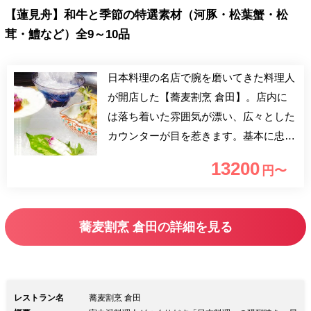
【蓮見舟】和牛と季節の特選素材（河豚・松葉蟹・松
茸・鱧など）全9～10品
日本料理の名店で腕を磨いてきた料理人
が開店した【蕎麦割烹 倉田】。店内に
は落ち着いた雰囲気が漂い、広々とした
カウンターが目を惹きます。基本に忠
実、手間をかけてつくられた「割烹料
13200
円〜
理」、「寿司」、「蕎麦」を中心とした
メニュー。産地や食材選びにこだわり、
そのものが持つ深い味や旨味を丁寧に引
蕎麦割烹 倉田の詳細を見る
き出してつくられた料理をご提供いたし
ます。
レストラン名
蕎麦割烹 倉田