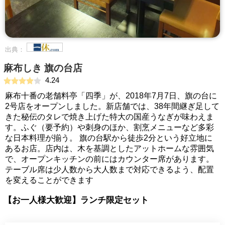
出典：
麻布しき 旗の台店
4.24
麻布十番の老舗料亭「四季」が、2018年7月7日、旗の台に
2号店をオープンしました。新店舗では、38年間継ぎ足して
きた秘伝のタレで焼き上げた特大の国産うなぎが味わえま
す。ふぐ（要予約）や刺身のほか、割烹メニューなど多彩
な日本料理が揃う。 旗の台駅から徒歩2分という好立地に
あるお店。店内は、木を基調としたアットホームな雰囲気
で、オープンキッチンの前にはカウンター席があります。
テーブル席は少人数から大人数まで対応できるよう、配置
を変えることができます
【お一人様大歓迎】ランチ限定セット