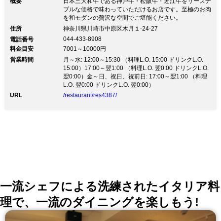
概要
日本三大和牛である神戸牛・松阪牛・近江牛をリーズナ
イ移りなしお帰りも安心。
ブルな価格で味わっていただけるお店です。至極のお肉
を和モダンの贅沢な空間でご堪能ください。
住所
神奈川県川崎市中原区木月１‐24-27
044-433-8908
電話番号
料金目安
7001～10000円
営業時間
月～水: 12:00～15:30 （料理L.O. 15:00 ドリンクL.O.
15:00）17:00～翌1:00 （料理L.O. 翌0:00 ドリンクL.O.
翌0:00）金～日、祝日、祝前日: 17:00～翌1:00 （料理
L.O. 翌0:00 ドリンクL.O. 翌0:00）
URL
/restaurant/res4387/
一流シェフによる洗練されたイタリア料
理で、一流のダイニングを楽しもう!