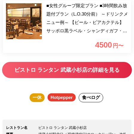
■女性グループ限定プラン ■3時間飲み放
題付プラン（L.O.30分前） ～ドリンクメ
ニュー例～ 【ビール・ビアカクテル】
サッポロ黒ラベル・シャンディガフ・パ
ナシェ・コークビア・カシスビア・オレ
4500
円〜
ンジビア 【ハイボール】 ハイボール・
コスギハイボール・ジンジャーハイボー
ル・コークハイボール 【サングリア・
ビストロ ランタン 武蔵小杉店の詳細を見る
ワイン】 各種 赤・白 【サワー】 レモ
ン・ライム・グレープフルーツ・ピー
チ・リンゴ 【カクテル】 カシスベー
一休
Hotpepper
食べログ
ス・ピーチベース・ラムベース・ウォッ
カベース・ジンベース・ワインベースお
好みでご注文下さい 【お茶割】 ウーロ
ン茶 【ソフトドリンク】 オレンジジュ
レストラン名
ビストロ ランタン 武蔵小杉店
ース・グレープフルーツジュース・コー