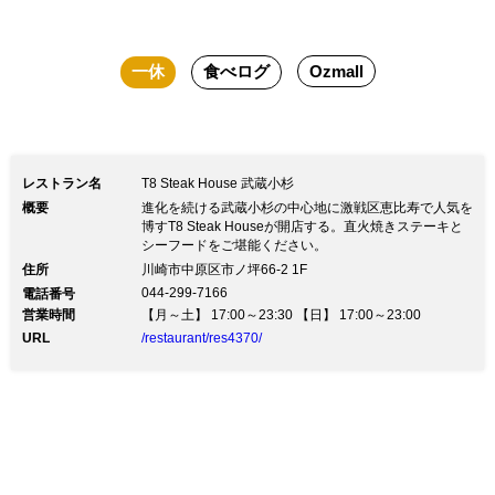
一休
食べログ
Ozmall
レストラン名
T8 Steak House 武蔵小杉
概要
進化を続ける武蔵小杉の中心地に激戦区恵比寿で人気を
博すT8 Steak Houseが開店する。直火焼きステーキと
シーフードをご堪能ください。
住所
川崎市中原区市ノ坪66-2 1F
044-299-7166
電話番号
営業時間
【月～土】 17:00～23:30 【日】 17:00～23:00
URL
/restaurant/res4370/