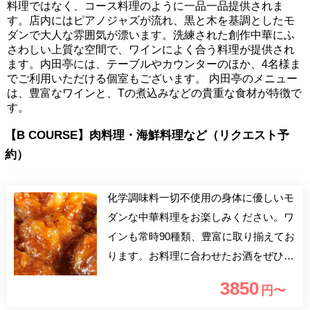
料理ではなく、コース料理のように一品一品提供されま
す。店内にはピアノジャズが流れ、黒と木を基調としたモ
ダンで大人な雰囲気が漂います。洗練された創作中華にふ
さわしい上質な空間で、ワインによく合う料理が提供され
ます。内田亭には、テーブルやカウンターのほか、4名様ま
でご利用いただける個室もございます。 内田亭のメニュー
は、豊富なワインと、Tの煮込みなどの貴重な食材が特徴で
す。
【B COURSE】肉料理・海鮮料理など（リクエスト予
約）
化学調味料一切不使用の身体に優しいモ
ダンな中華料理をお楽しみください。ワ
インも常時90種類、豊富に取り揃えてお
ります。お料理に合わせたお酒をぜひお
楽しみください。
3850
円〜