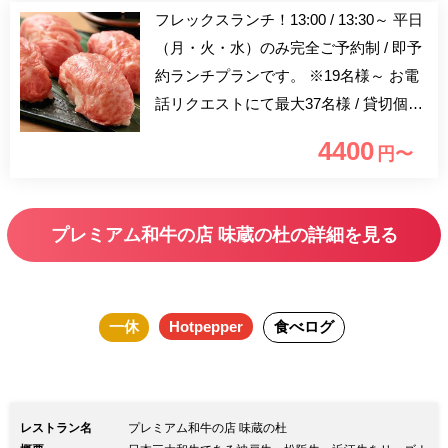
フレックスランチ！13:00 / 13:30～ 平日
（月・火・水）のみ完全ご予約制 / 即予
約ランチプランです。 ※19名様～ お電
話リクエストにて最大37名様 / 貸切個室
対応。 プレミアム松阪牛炙りすし（A5
4400
円〜
等級）プレミアム松阪牛（A5等級）プレ
ミアム松阪豚ステーキ（稀少）の三重県
松阪市に特化したコースです。 ＋スパ
プレミアム和牛の店 味蔵の杜の詳細を見る
ークリングワイン / ワインカクテルなど
を含む10種類のプレミアムドリンクから
お選びいただける / 乾杯ドリンク付き！
一休
Hotpepper
食べログ
半個室で頂くプレミアムなランチをご堪
能ください。 【半個室確約】 2名様～18
名様まで幅広く対応可能。 【ロースタ
ー】お肉がふっくらとプロ並みの焼き上
レストラン名
プレミアム和牛の店 味蔵の杜
がり。 衣類や髪にニオ