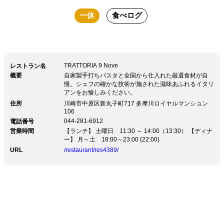
一休
食べログ
TRATTORIA 9 Nove
レストラン名
概要
自家製手打ちパスタと全国から仕入れた厳選食材が自
慢。シェフの確かな技術が施された滋味あふれるイタリ
アンをお愉しみください。
住所
川崎市中原区新丸子町717 多摩川ロイヤルマンション
106
044-281-6912
電話番号
営業時間
【ランチ】 土曜日 11:30 ～ 14:00（13:30） 【ディナ
ー】 月～土 18:00～23:00 (22:00)
URL
/restaurant/res4389/