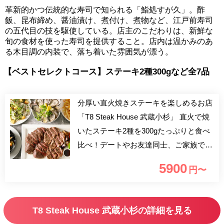
革新的かつ伝統的な寿司で知られる「鮨処すが久」。酢
飯、昆布締め、醤油漬け、煮付け、煮物など、江戸前寿司
の五代目の技を駆使している。店主のこだわりは、新鮮な
旬の食材を使った寿司を提供すること。店内は温かみのあ
る木目調の内装で、落ち着いた雰囲気が漂う。
【ベストセレクトコース】ステーキ2種300gなど全7品
分厚い直火焼きステーキを楽しめるお店
「T8 Steak House 武蔵小杉」 直火で焼
いたステーキ2種を300gたっぷりと食べ
比べ！デートやお友達同士、ご家族での
お食事、ママ会、女子会など各種お集ま
5900
円〜
りに是非ご利用くださいませ。
T8 Steak House 武蔵小杉の詳細を見る