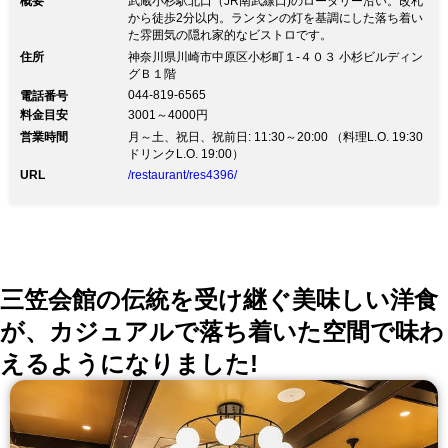
概要
武蔵小杉駅北口（JR南武線口)のロータリー沿い。改札
ラ・ジンジャーエール・ウーロン茶・レ
から徒歩2分以内。ランタンの灯を基調にした落ち着い
た雰囲気の隠れ家的なビストロです。
モンソーダ・リンゴソーダ・ピーチソー
住所
神奈川県川崎市中原区小杉町１-４０３ 小杉ビルディン
ダ ※この内容は仕入れ状況等により変
グＢ１階
044-819-6565
電話番号
更になる場合がございます。予めご了承
料金目安
3001～4000円
ください。
営業時間
月～土、祝日、祝前日: 11:30～20:00 （料理L.O. 19:30
ドリンクL.O. 19:00）
URL
/restaurant/res4396/
三笠会館の伝統を受け継ぐ美味しい洋食
が、カジュアルで落ち着いた空間で味わ
えるようになりました!