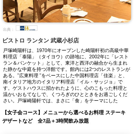
出典：
ビストロ ランタン 武蔵小杉店
戸塚崎陽軒は、1970年にオープンした崎陽軒初の高級中華
料理店「泰陽」（タイヨウ）の跡地に、2002年に「レスト
ラン＆バンケット」として、東洋と西洋の融合から生まれ
た静かな中庭を持つ洋館です。館内には2つのレストランが
ある。"広東料理 "をベースにした中国料理店「佳楽」と、
南イタリア地方のイタリア料理店「イル・サッジョ」で
す。ゲストハウスに招かれたように、心のこもった料理と
温かいおもてなしで、くつろぎのひとときをお過ごしくだ
さい。戸塚崎陽軒では、まさに「食」をテーマにした
【女子会コース】メニューから選べるお料理 ステーキ
デザートなど 全7品＋3時間飲み放題