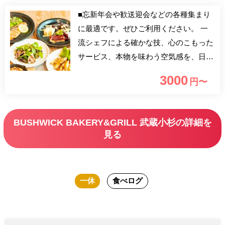
■忘新年会や歓送迎会などの各種集まり
に最適です。ぜひご利用ください。 一
流シェフによる確かな技、心のこもった
サービス、本物を味わう空気感を、日常
のひとコマでもっとリーズナブルに、も
3000
円〜
っと気軽に愉しんでいただきたい。日常
にちょっとした贅沢をプラスできる、そ
んな場所をみなさまへお届けします。
BUSHWICK BAKERY&GRILL 武蔵小杉の詳細を
■90分飲み放題追加：￥1,500 ■メゾンカ
見る
イザー木村氏監修パン食べ放題追加：
500円
一休
食べログ