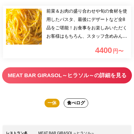
前菜＆お肉の盛り合わせや旬の食材を使
用したパスタ、最後にデザートなど全8
品をご堪能！お食事をお楽しみいただく
お客様はもちろん、スタッフ含めみんな
が明るく笑顔になれる素敵な店内でお食
4400
円〜
事をお愉しみください！季節によって変
更させて頂いております。
MEAT BAR GIRASOL～ヒラソル～の詳細を見る
一休
食べログ
レストラン名
MEAT BAR GIRASOL～ヒラソル～