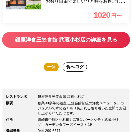
お替り自由で楽しいひと時をお過ごしく
ださい。女子会などにおすすめです。
1020
円〜
銀座洋食三笠會館 武蔵小杉店の詳細を見る
一休
食べログ
レストラン名
銀座洋食三笠會館 武蔵小杉店
概要
創業90余年の銀座 三笠会館伝統の洋食メニューを、カ
ジュアルで木のぬくもりあふれる落ち着いた空間でお召
し上がりいただけます。
住所
川崎市中原区小杉町2-276-1 パークシティ武蔵小杉
ザ・ガーデンタワーズイースト 1F
044-299-6571
電話番号