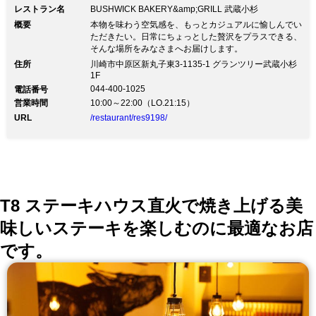
レストラン名
BUSHWICK BAKERY&amp;GRILL 武蔵小杉
概要
本物を味わう空気感を、もっとカジュアルに愉しんでい
ただきたい。日常にちょっとした贅沢をプラスできる、
そんな場所をみなさまへお届けします。
住所
川崎市中原区新丸子東3-1135-1 グランツリー武蔵小杉
1F
044-400-1025
電話番号
営業時間
10:00～22:00（LO.21:15）
URL
/restaurant/res9198/
T8 ステーキハウス直火で焼き上げる美
味しいステーキを楽しむのに最適なお店
です。