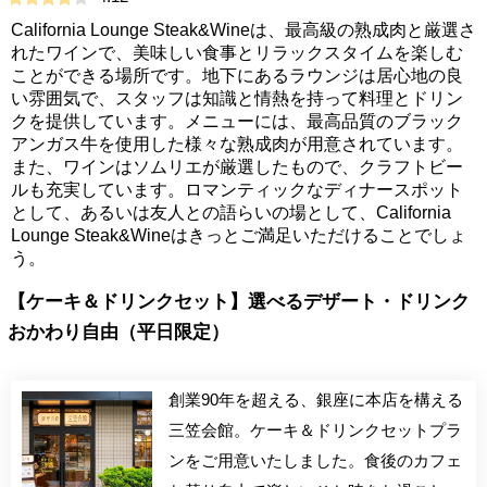
California Lounge Steak&Wineは、最高級の熟成肉と厳選さ
れたワインで、美味しい食事とリラックスタイムを楽しむ
ことができる場所です。地下にあるラウンジは居心地の良
い雰囲気で、スタッフは知識と情熱を持って料理とドリン
クを提供しています。メニューには、最高品質のブラック
アンガス牛を使用した様々な熟成肉が用意されています。
また、ワインはソムリエが厳選したもので、クラフトビー
ルも充実しています。ロマンティックなディナースポット
として、あるいは友人との語らいの場として、California
Lounge Steak&Wineはきっとご満足いただけることでしょ
う。
【ケーキ＆ドリンクセット】選べるデザート・ドリンク
おかわり自由（平日限定）
創業90年を超える、銀座に本店を構える
三笠会館。ケーキ＆ドリンクセットプラ
ンをご用意いたしました。食後のカフェ