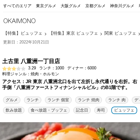
すべてのエリア
東京グルメ
大阪グルメ
京都グルメ
神奈川グルメ
【特集】ビュッフェ
【特集】東京 ビュッフェ
関東 ビュッフェ
更新日：2022年10月21日
土古里 八重洲一丁目店
3.29
ランチ：1000
ディナー：6000
料理ジャンル：焼肉・ホルモン
アクセス：JR 東京 八重洲北口を出て左折し永代通りを右折。右
手側「八重洲ファーストフィナンシャルビル」のB1階です。
グルメ
ランチ
ランチ 個室
ランチ 焼肉
ランチ 肉
デ
飲み放題
食べ放題・ブッフェ
記念日
寿司
ビュッフェ