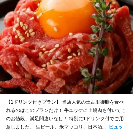
【1ドリンク付きプラン】 当店人気の土古里御膳を食べ
れるのはこのプランだけ！ 牛ユッケに上焼肉も付いてこ
のお値段、満足間違いなし！ 特別に1ドリンク付でご用
意しました。 生ビール、米マッコリ、日本酒...
ビュッ