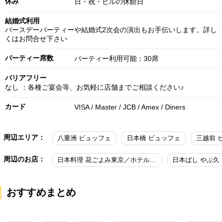
休み
日・祝・ビルの休館日
結婚式利用
バースデーパーティーや結婚式2次会の演出もお手伝いします。詳し
くはお問合せ下さい
パーティー席数
パーティー利用可能：30席
バリアフリー
なし ：各種ご宴会等、お気軽に店舗までご相談ください♪
カード
VISA / Master / JCB / Amex / Diners
周辺エリア：
八重洲 ビュッフェ
日本橋 ビュッフェ
三越前 
周辺のお店：
日本料理 花ごよみ東京／ホテル龍名館東京
日本ばし やぶ久
おすすめまとめ