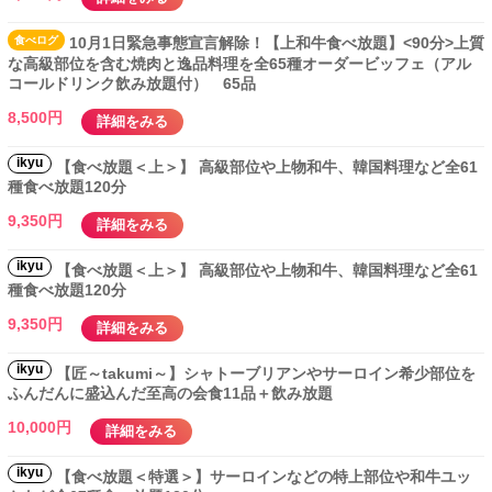
食べ
ログ
10月1日緊急事態宣言解除！【上和牛食べ放題】<90分>上質
な高級部位を含む焼肉と逸品料理を全65種オーダービッフェ（アル
コールドリンク飲み放題付） 65品
8,500円
詳細をみる
ikyu
【食べ放題＜上＞】 高級部位や上物和牛、韓国料理など全61
種食べ放題120分
9,350円
詳細をみる
ikyu
【食べ放題＜上＞】 高級部位や上物和牛、韓国料理など全61
種食べ放題120分
9,350円
詳細をみる
ikyu
【匠～takumi～】シャトーブリアンやサーロイン希少部位を
ふんだんに盛込んだ至高の会食11品＋飲み放題
10,000円
詳細をみる
ikyu
【食べ放題＜特選＞】サーロインなどの特上部位や和牛ユッ