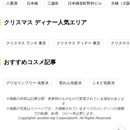
八重洲
日本橋
三越前
日本橋室町野村ビル
京橋（大阪
クリスマス ディナー人気エリア
クリスマス ランチ 東京
クリスマス ディナー 東京
クリスマス
おすすめコスメ記事
グリセリンフリー 化粧水
収れん化粧水
ニキビ化粧水
※掲載の内容は記事公開・更新時のものなので変更されている場合がありま
す。
※掲載の写真はイメージです。※掲載されているすべてのコンテンツの無断
での転載、転用、コピー等は禁じます。
Copyright© another-trip Corporation®. All Rights Reserved.
top