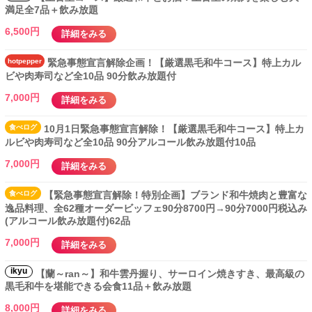
満足全7品＋飲み放題
6,500円
詳細をみる
hotpepper
緊急事態宣言解除企画！【厳選黒毛和牛コース】特上カル
ビや肉寿司など全10品 90分飲み放題付
7,000円
詳細をみる
食べ
ログ
10月1日緊急事態宣言解除！【厳選黒毛和牛コース】特上カ
ルビや肉寿司など全10品 90分アルコール飲み放題付10品
7,000円
詳細をみる
食べ
ログ
【緊急事態宣言解除！特別企画】ブランド和牛焼肉と豊富な
逸品料理、全62種オーダービッフェ90分8700円→90分7000円税込み
(アルコール飲み放題付)62品
7,000円
詳細をみる
ikyu
【蘭～ran～】和牛雲丹握り、サーロイン焼きすき、最高級の
黒毛和牛を堪能できる会食11品＋飲み放題
8,000円
詳細をみる