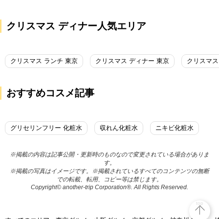
クリスマス ディナー人気エリア
クリスマス ランチ 東京
クリスマス ディナー 東京
クリスマス
おすすめコスメ記事
グリセリンフリー 化粧水
収れん化粧水
ニキビ化粧水
※掲載の内容は記事公開・更新時のものなので変更されている場合がありま
す。
※掲載の写真はイメージです。※掲載されているすべてのコンテンツの無断
での転載、転用、コピー等は禁じます。
Copyright© another-trip Corporation®. All Rights Reserved.
top