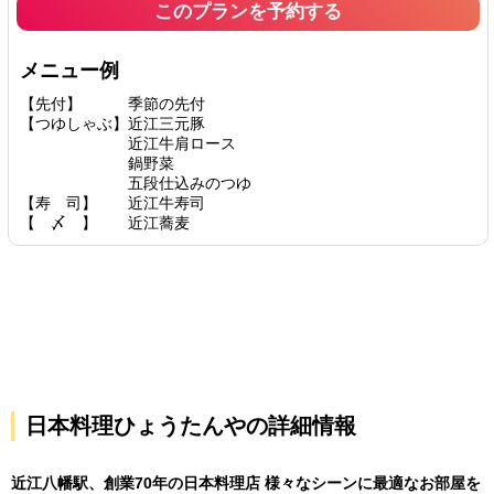
このプランを予約する
メニュー例
【先付】 季節の先付
【つゆしゃぶ】近江三元豚
近江牛肩ロース
鍋野菜
五段仕込みのつゆ
【寿 司】 近江牛寿司
【 〆 】 近江蕎麦
日本料理ひょうたんやの詳細情報
近江八幡駅、創業70年の日本料理店 様々なシーンに最適なお部屋を