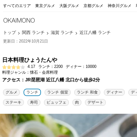
すべてのエリア
東京グルメ
大阪グルメ
京都グルメ
神奈川グルメ
トップ
関西 ランチ
滋賀 ランチ
近江八幡 ランチ
更新日：2022年10月21日
日本料理ひょうたんや
4.17
ランチ：2200
ディナー：10000
料理ジャンル：懐石・会席料理
アクセス：JR琵琶湖 近江八幡 北口から徒歩2分
グルメ
ランチ
ランチ 個室
ランチ 和食
ディナー
デ
ステーキ
寿司
ビュッフェ
肉
デザート