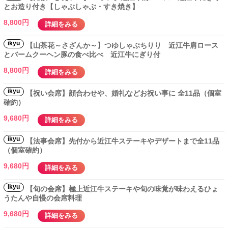
とお造り付き【しゃぶしゃぶ・すき焼き】
8,800円
詳細をみる
ikyu
【山茶花～さざんか～】つゆしゃぶちりり 近江牛肩ロース
とバームクーヘン豚の食べ比べ 近江牛にぎり付
8,800円
詳細をみる
ikyu
【祝い会席】顔合わせや、婚礼などお祝い事に 全11品（個室
確約）
9,680円
詳細をみる
ikyu
【法事会席】先付から近江牛ステーキやデザートまで全11品
（個室確約）
9,680円
詳細をみる
ikyu
【旬の会席】極上近江牛ステーキや旬の味覚が味わえるひょ
うたんや自慢の会席料理
9,680円
詳細をみる