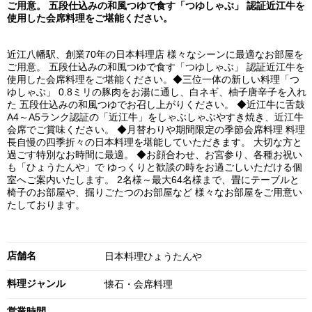
ご用意。 五段仕込みの和風つゆで食す「つゆしゃぶ」 認証近江牛を
使用した会席料理をご堪能ください。
近江八幡駅、創業70年の日本料理店 様々なシーンに最適なお部屋を
ご用意。 五段仕込みの和風つゆで食す「つゆしゃぶ」 認証近江牛を
使用した会席料理をご堪能ください。◆三位一体の新しい料理「つ
ゆしゃぶ」 0.8ミリの豚肉をお湯に通し、白ネギ、柚子唐辛子を入れ
た 五段仕込みの和風つゆでお召し上がりください。 ◆近江牛に舌鼓
A4～A5ランク認証の「近江牛」をしゃぶしゃぶやすき焼き、近江牛
会席でご賞味ください。 ◆月替わりや期間限定の季節会席料理 料理
長自慢の四季折々の日本料理を堪能していただきます。 大切な方と
過ごす特別なお時間に最適。 ◆お顔合わせ、お宮参り、各種お祝い
も「ひょうたんや」で ゆっくりと歓談の時をお過ごしいただける個
室へご案内いたします。 2名様～最大64名様まで、畳にテーブルと
椅子のお部屋や、掘りごたつのお部屋など 様々なお部屋をご用意い
たしております。
店舗名
日本料理ひょうたんや
料理ジャンル
懐石・会席料理
営業時間