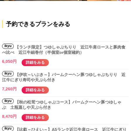
予約できるプランをみる
ikyu
【ランチ限定】つゆしゃぶちりり 近江牛肩ロースと豚肉食
べ比べ 近江牛細巻付（半個室or個室確約）
6,050円
詳細をみる
ikyu
【伊吹～いぶき～】バームクーヘン豚つゆしゃぶちりり 近
江牛にぎり寿司や天ぷら付き
7,260円
詳細をみる
ikyu
【秋の松茸つゆしゃぶコース】バームクーヘン豚つゆしゃ
ぶ 土瓶蒸しや天ぷら付き
8,470円
詳細をみる
ikyu
【比叡～ひえい～】A5ランク近江牛肩ロース 近江牛にぎり