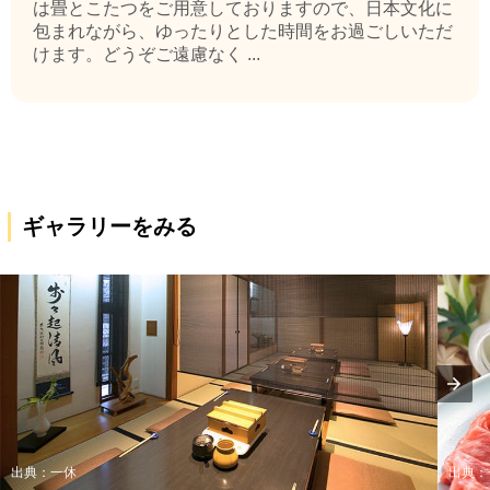
は畳とこたつをご用意しておりますので、日本文化に
包まれながら、ゆったりとした時間をお過ごしいただ
けます。どうぞご遠慮なく ...
ギャラリーをみる
出典：一休
出典：