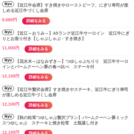
ikyu
【近江牛会席】すき焼きやローストビーフ、にぎり寿司が楽
しめる近江牛づくし会席
9,680円
詳細をみる
ikyu
【近江～おうみ～】A5ランク近江牛サーロイン 近江牛にぎ
りとお造り付き【しゃぶしゃぶ・すき焼き】
11,000円
詳細をみる
ikyu
【花水木～はなみずき～】つゆしゃぶちりり 近江牛サーロ
インとバームクーヘン豚の食べ比べ ステーキ付
12,100円
詳細をみる
ikyu
【近江牛贅沢会席】すき焼きやステーキ、近江牛にぎり寿司
が楽しめる近江牛づくし会席
12,100円
詳細をみる
ikyu
【秋の松茸つゆしゃぶ贅沢プラン】バームクーヘン豚ミック
スつゆしゃぶ ステーキと焼き松茸 土瓶蒸し付き
12,100円
詳細をみる