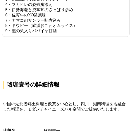
4・フカヒレの姿煮鮑添え
5・伊勢海老と虎掌茸のさっぱり炒め
6・佐賀牛のXO醤風味
7・ナマコのサンラー味煮込み
8・ドウピー（武漢おこわオムライス）
9・燕の巣入りパパイヤ甘酒
珞珈壹号の詳細情報
中国の湖北省郷土料理と飲茶を中心とし、四川・湖南料理をも融合
した料理を、モダンチャイニーズバル空間でご提供いたします。
店舗名
珞珈壹号