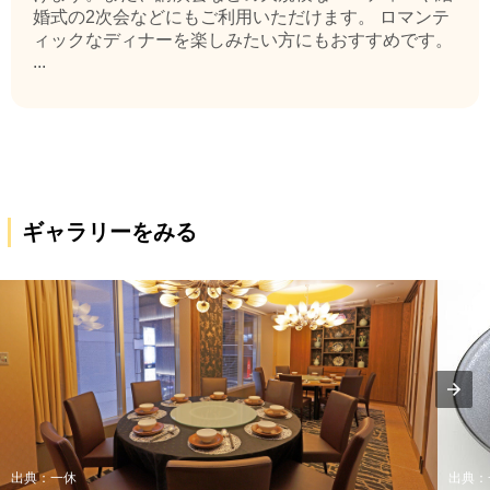
婚式の2次会などにもご利用いただけます。 ロマンテ
ィックなディナーを楽しみたい方にもおすすめです。
...
ギャラリーをみる
出典：一休
出典：