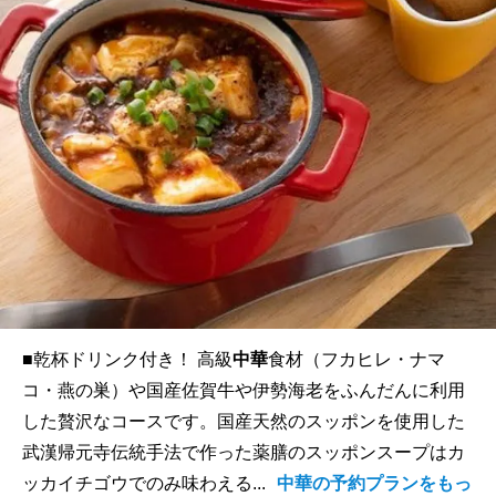
■乾杯ドリンク付き！ 高級
中華
食材（フカヒレ・ナマ
コ・燕の巣）や国産佐賀牛や伊勢海老をふんだんに利用
した贅沢なコースです。国産天然のスッポンを使用した
武漢帰元寺伝統手法で作った薬膳のスッポンスープはカ
ッカイチゴウでのみ味わえる...
中華の予約プランをもっ