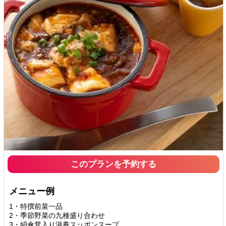
このプランを予約する
メニュー例
1・特撰前菜一品
2・季節野菜の九種盛り合わせ
3・絹傘茸入り滋養スッポンスープ