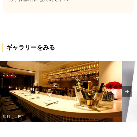
ギャラリーをみる
出典：一休
出典：