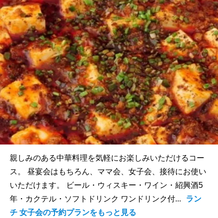
親しみのある中華料理を気軽にお楽しみいただけるコー
ス。 昼宴会はもちろん、ママ会、女子会、接待にお使い
いただけます。 ビール・ウィスキー・ワイン・紹興酒5
年・カクテル・ソフトドリンク ワンドリンク付...
ラン
チ 女子会の予約プランをもっと見る