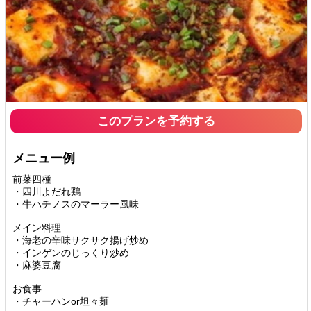
このプランを予約する
メニュー例
前菜四種
・四川よだれ鶏
・牛ハチノスのマーラー風味
メイン料理
・海老の辛味サクサク揚げ炒め
・インゲンのじっくり炒め
・麻婆豆腐
お食事
・チャーハンor坦々麺