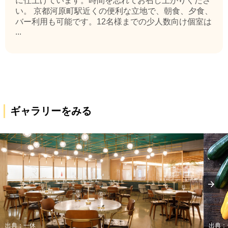
に仕上げています。時間を忘れてお召し上がりくださ
い。 京都河原町駅近くの便利な立地で、朝食、夕食、
バー利用も可能です。12名様までの少人数向け個室は
...
ギャラリーをみる
出典：一休
出典：