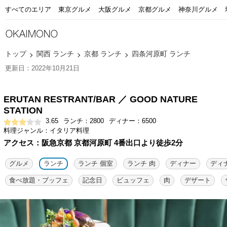
すべてのエリア
東京グルメ
大阪グルメ
京都グルメ
神奈川グルメ
トップ
関西 ランチ
京都 ランチ
四条河原町 ランチ
更新日：2022年10月21日
ERUTAN RESTRANT/BAR ／ GOOD NATURE
STATION
3.65
ランチ：2800
ディナー：6500
料理ジャンル：イタリア料理
アクセス：阪急京都 京都河原町 4番出口より徒歩2分
グルメ
ランチ
ランチ 個室
ランチ 肉
ディナー
ディ
食べ放題・ブッフェ
記念日
ビュッフェ
肉
デザート