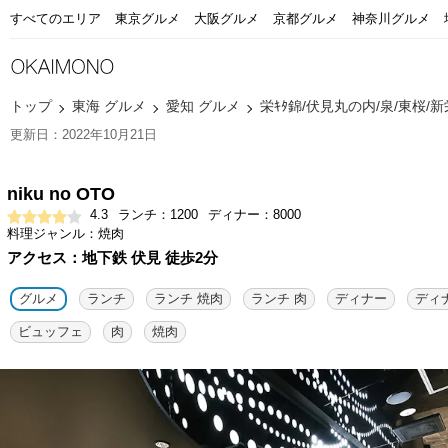
すべてのエリア
東京グルメ
大阪グルメ
京都グルメ
神奈川グルメ
トップ
東海 グルメ
愛知 グルメ
栄ｷﾀ錦/伏見丸の内/泉/東桜/
更新日：2022年10月21日
niku no OTO
4.3
ランチ：1200
ディナー：8000
料理ジャンル：焼肉
アクセス：地下鉄 伏見 徒歩2分
グルメ
ランチ
ランチ 焼肉
ランチ 肉
ディナー
ディ
ビュッフェ
肉
焼肉