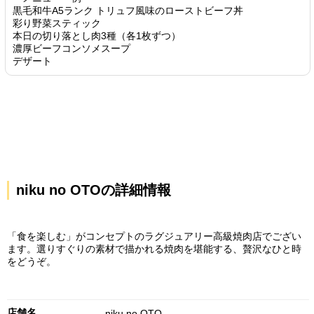
黒毛和牛A5ランク トリュフ風味のローストビーフ丼
彩り野菜スティック
本日の切り落とし肉3種（各1枚ずつ）
濃厚ビーフコンソメスープ
デザート
niku no OTOの詳細情報
「食を楽しむ」がコンセプトのラグジュアリー高級焼肉店でござい
ます。選りすぐりの素材で描かれる焼肉を堪能する、贅沢なひと時
をどうぞ。
店舗名
niku no OTO