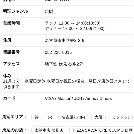
料理ジャンル
焼肉
営業時間
ランチ 11:30 ～ 14:00(13:30)
ディナー 17:00 ～ 22:00(21:00)
住所
名古屋市中区栄2-2-8
電話番号
052-228-8015
アクセス
地下鉄 伏見 徒歩2分
休み
11月より 水曜日定休 水曜日が祝日の場合、翌日が店休日とさせて
頂きます
カード
VISA / Master / JCB / Amex / Diners
周辺エリア：
錦
栄
名古屋丸の内
大須
ミッドラン
周辺のお店：
太閤本店 伏見店
PIZZA SALVATORE CUOMO 伏見