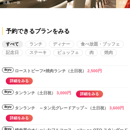
出典：一休
出典：
予約できるプランをみる
すべて
ランチ
ディナー
食べ放題・ブッフェ
記念日
ステーキ
ビュッフェ
肉
焼肉
ikyu
ローストビーフ×焼肉ランチ（土日祝）
2,500円
詳細をみる
ikyu
タンランチ（土日祝）
3,000円
詳細をみる
ikyu
タンランチ ～タン元グレードアップ～（土日祝）
3,600円
詳細をみる
ikyu