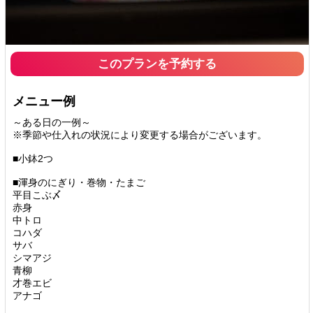
このプランを予約する
メニュー例
～ある日の一例～
※季節や仕入れの状況により変更する場合がございます。
■小鉢2つ
■渾身のにぎり・巻物・たまご
平目こぶ〆
赤身
中トロ
コハダ
サバ
シマアジ
青柳
才巻エビ
アナゴ