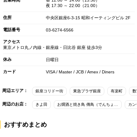
営業時間
昼 12:00 ～ 14:00（13:30）
夜 17:30 ～ 22:00（21:00）
住所
中央区銀座6-3-15 昭和イーティングビル 2F
電話番号
03-6274-6566
アクセス
東京メトロ丸ノ内線・銀座線・日比谷 銀座 徒歩3分
休み
日曜日
カード
VISA / Master / JCB / Amex / Diners
周辺エリア：
銀座コリドー街
東急プラザ銀座
有楽町
数
周辺のお店：
きよ田
お燗酒と焼き鳥 傳鳥（でんちょう）
カン
おすすめまとめ