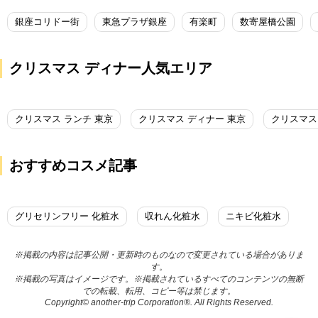
銀座コリドー街
東急プラザ銀座
有楽町
数寄屋橋公園
クリスマス ディナー人気エリア
クリスマス ランチ 東京
クリスマス ディナー 東京
クリスマス
おすすめコスメ記事
グリセリンフリー 化粧水
収れん化粧水
ニキビ化粧水
※掲載の内容は記事公開・更新時のものなので変更されている場合がありま
す。
※掲載の写真はイメージです。※掲載されているすべてのコンテンツの無断
での転載、転用、コピー等は禁じます。
Copyright© another-trip Corporation®. All Rights Reserved.