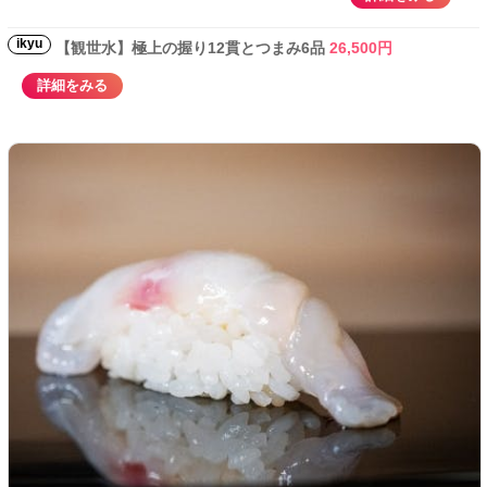
ikyu
【観世水】極上の握り12貫とつまみ6品
26,500円
詳細をみる