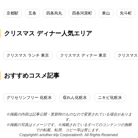
京都駅
五条
四条烏丸
四条河原町
東山
先斗町
クリスマス ディナー人気エリア
クリスマス ランチ 東京
クリスマス ディナー 東京
クリスマス
おすすめコスメ記事
グリセリンフリー 化粧水
収れん化粧水
ニキビ化粧水
※掲載の内容は記事公開・更新時のものなので変更されている場合がありま
す。
※掲載の写真はイメージです。※掲載されているすべてのコンテンツの無断
での転載、転用、コピー等は禁じます。
Copyright© another-trip Corporation®. All Rights Reserved.