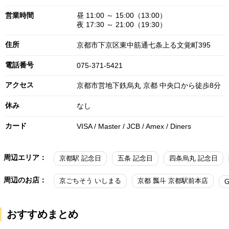
営業時間
昼 11:00 ～ 15:00（13:00）
夜 17:30 ～ 21:00（19:30）
住所
京都市下京区東中筋通七条上る文覚町395
電話番号
075-371-5421
アクセス
京都市営地下鉄烏丸 京都 中央口から徒歩8分
休み
なし
カード
VISA / Master / JCB / Amex / Diners
周辺エリア：
京都駅 記念日
五条 記念日
四条烏丸 記念日
周辺のお店：
京ごちそう いしまる
京都 瓢斗 京都駅前本店
G
おすすめまとめ