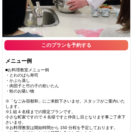
このプランを予約する
メニュー例
■お料理教室メニュー例
・とわのばら寿司
・かぶら蒸し
・肉団子と竹の子の炊いたん
・蛤のお吸い物
※「なごみ宿都和」にご来館下さいませ。スタッフがご案内いた
します。
※1 組 4 名様までの限定プランです。
小さな町家ですので 4 名様ですと仲良し目となります事ご了承下
さいませ。
※お料理教室は開始時間から 150 分程を予定しております。