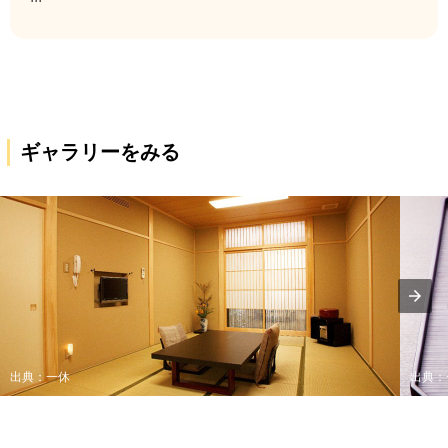
ギャラリーをみる
出典：一休
出典：