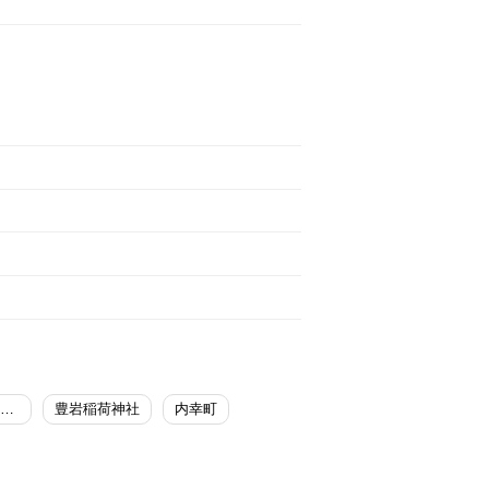
東京ミッドタウン日比谷
豊岩稲荷神社
内幸町