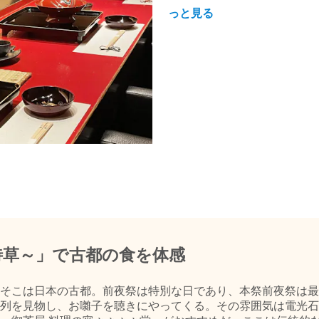
っと見る
待草～」で古都の食を体感
そこは日本の古都。前夜祭は特別な日であり、本祭前夜祭は最
列を見物し、お囃子を聴きにやってくる。その雰囲気は電光石