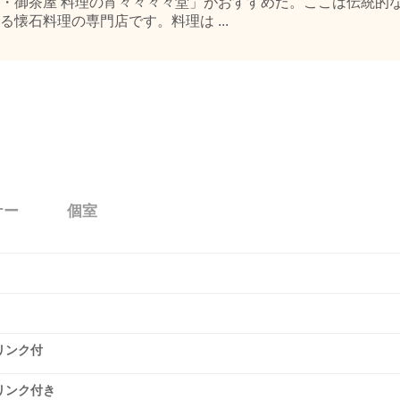
・御茶屋 料理の宵々々々々堂」がおすすめだ。ここは伝統的
懐石料理の専門店です。料理は ...
ナー
個室
リンク付
リンク付き