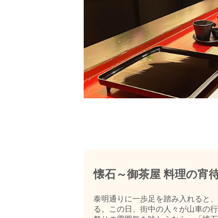
懐石～御茶屋 料理の宵
泰明通りに一歩足を踏み入れると、
る。この日、街中の人々が山車の行