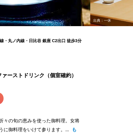
出典：一休
・丸ノ内線・日比谷 銀座 C2出口 徒歩3分
ファーストドリンク（
個室
確約）
折々の旬の恵みを使った御料理。女将
に御料理をいけて参ります。...
も