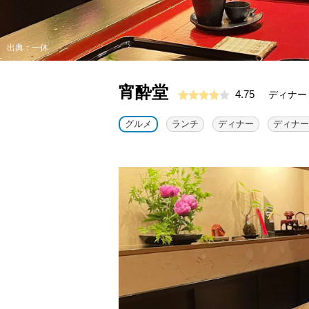
出典：一休
宵酔堂
4.75
ディナー：
グルメ
ランチ
ディナー
ディナー