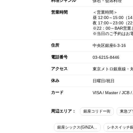
料理ジャンル
懐石・会席料理
営業時間
＜営業時間＞
昼 12:00～15:00（14:
夜 17:00～23:00（22
※22：00～BAR営
※当日のご予約はお
住所
中央区銀座6-3-16
電話番号
03-6215-8446
アクセス
東京メトロ銀座線・丸
休み
日曜日/祝日
カード
VISA / Master / JCB /
周辺エリア：
銀座コリドー街
東急プ
銀座シックス(GINZA SIX)
シネスイッチ