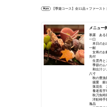
ikyu
【季遊コース】全11品＋ファースト
メニュー
寒露 あ
一口
本日のお
一献
女将のお
先付
生雲丹とズ
季節のム
和出汁ジ
八寸
秋の豊漁
揚栗 銀
落花生 
養老長芋
秋刀魚時
洋鮭柿手
逸品