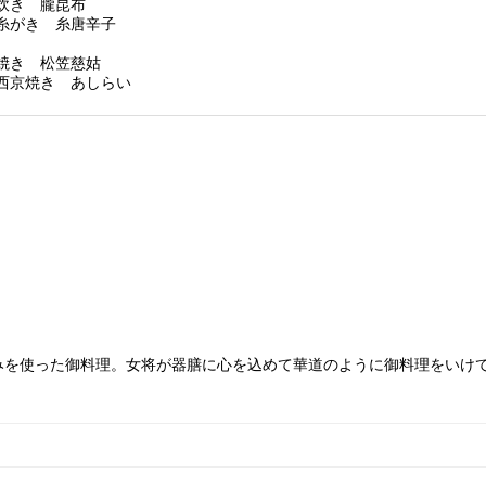
炊き 朧昆布
糸がき 糸唐辛子
焼き 松笠慈姑
西京焼き あしらい
みを使った御料理。女将が器膳に心を込めて華道のように御料理をいけ