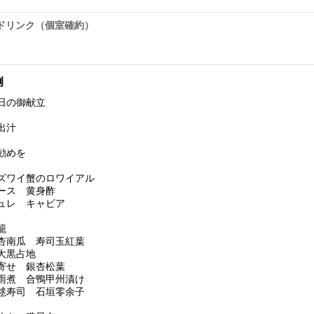
ドリンク（個室確約）
例
る日の御献立
出汁
勧めを
ワイ蟹のロワイアル
ース 黄身酢
ュレ キャビア
籠
杏南瓜 寿司玉紅葉
大黒占地
寄せ 銀杏松葉
雨煮 合鴨甲州漬け
毬寿司 石垣零余子