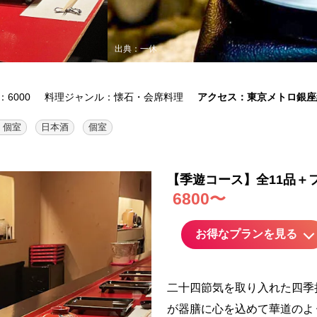
出典：一休
6000
料理ジャンル：懐石・会席料理
アクセス：東京メトロ銀座線
 個室
日本酒
個室
【季遊コース】全11品＋
6800〜
お得なプランを見る
二十四節気を取り入れた四季
が器膳に心を込めて華道のよう