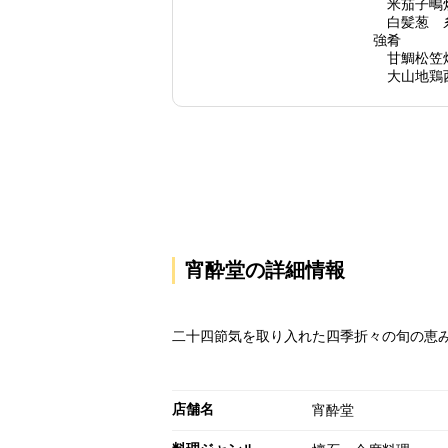
米茄子鴫
白髪葱 
強肴
甘鯛松笠
大山地鶏
宵酔堂の詳細情報
二十四節気を取り入れた四季折々の旬の恵
店舗名
宵酔堂