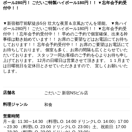
ボール280円！ ごだいご特製ハイボール180円！！ ▼忘年会予約受
付中！！
▼新宿都庁前駅徒歩5分 壮大な夜景＆京風おでんを堪能。 ▼角ハイ
ボール280円！ ごだいご特製ハイボール180円！！ ▼忘年会予約受
付中！！忘年会予約受付中！！ 早めのご予約で個室確保、出来る幹
事様は動き始めています！！ お席のご要望などはお電話にてお待ち
しております！！ 忘年会予約受付中！！ お席のご要望はお電話にて
お待ちしております。 個室も多く、お席の間隔も広くとらせていた
だいております。 スタッフ一同お客様のご予約を心よりお待ち申し
上げております。 12月の日曜日は営業させて頂きます。 １１月まで
は日曜祝日を定休日とさせていただきますので、 宜しくお願いいた
します。
店舗名
ごだいご 新宿NSビル店
料理ジャンル
和食
営業時間
月～金: 11:30～14:30 （料理L.O. 14:00 ドリンクL.O. 14:00）17:00
～23:30 （料理L.O. 23:00 ドリンクL.O. 23:00）土、祝前日: 17:00