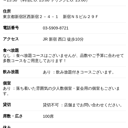
～23:30 （料理L.O. 23:00 ドリンクL.O. 23:00）
住所
東京都新宿区西新宿２－４－１ 新宿ＮＳビル２９Ｆ
電話番号
03-5909-8721
アクセス
JR 新宿 西口 徒歩10分
食べ放題
なし ：食べ放題コースはございませんが、品数やご予算に合わせて
多数コースをご用意しております！
飲み放題
あり ：飲み放題付きコースございます。
個室
あり ：落ち着いた雰囲気の少人数個室・宴会用の個室もございま
す。
貸切
貸切不可 ：店舗までお問い合わせください。
席数・広さ
100席
休み