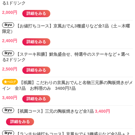
る1ドリンク
2,000円
詳細をみる
ikyu
【お値打ちコース】京風おでん3種盛りなど全7品（土～木曜
限定）
2,400円
詳細をみる
ikyu
【ステーキ和膳】鮮魚盛合せ、特選牛のステーキなど＋選べ
る2ドリンク
2,500円
詳細をみる
食べ
ログ
【祇園】こだわりの京風おでんと名物三元豚の陶板焼きがメ
イン 全7品 お料理のみ 3400円7品
3,400円
詳細をみる
ikyu
【祇園コース】三元の陶板焼きなど全7品
3,400円
詳細をみる
ikyu
【ランチお値打ちコース】京風おでん3種盛りなど全7品＋ 2