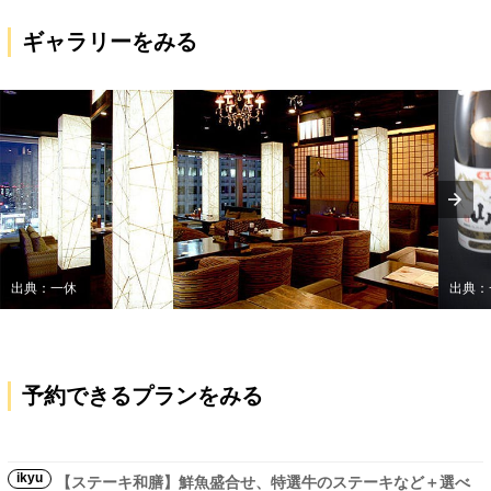
ギャラリーをみる
出典：一休
出典：
予約できるプランをみる
ikyu
【ステーキ和膳】鮮魚盛合せ、特選牛のステーキなど＋選べ