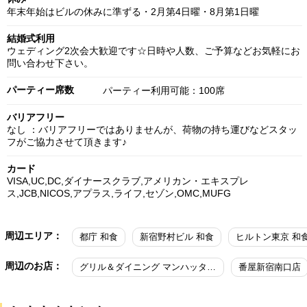
年末年始はビルの休みに準ずる・2月第4日曜・8月第1日曜
結婚式利用
ウェディング2次会大歓迎です☆日時や人数、ご予算などお気軽にお
問い合わせ下さい。
パーティー席数
パーティー利用可能：100席
バリアフリー
なし ：バリアフリーではありませんが、荷物の持ち運びなどスタッ
フがご協力させて頂きます♪
カード
VISA,UC,DC,ダイナースクラブ,アメリカン・エキスプレ
ス,JCB,NICOS,アプラス,ライフ,セゾン,OMC,MUFG
周辺エリア：
都庁 和食
新宿野村ビル 和食
ヒルトン東京 和
周辺のお店：
グリル＆ダイニング マンハッタンテーブル／新宿ワシントンホテル
番屋新宿南口店