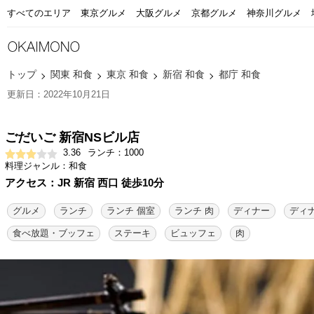
すべてのエリア
東京グルメ
大阪グルメ
京都グルメ
神奈川グルメ
トップ
関東 和食
東京 和食
新宿 和食
都庁 和食
更新日：2022年10月21日
ごだいご 新宿NSビル店
3.36
ランチ：1000
料理ジャンル：和食
アクセス：JR 新宿 西口 徒歩10分
グルメ
ランチ
ランチ 個室
ランチ 肉
ディナー
ディナ
食べ放題・ブッフェ
ステーキ
ビュッフェ
肉