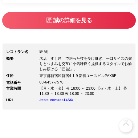
方は恐れ入りますが20時40分にご来店く
ださい。 ※連絡可能な電話番号をコメ
匠 誠の詳細を見る
ント欄にご記入ください。 ※アレルギ
ーや苦手な食材がございましたら合わせ
てご記入ください。
レストラン名
匠 誠
概要
名店「すし匠」で培った技を受け継ぎ、一口サイズの握
りとつまみを交互に小気味良く提供するスタイルでお愉
しみ頂ける「匠 誠」。
住所
東京都新宿区新宿4-1-9 新宿ユースビルPAX6F
03-6457-7570
電話番号
営業時間
【月・水・金】 夜 18:00 ～ 23:00 【火・木・土】 昼
11:30 ～ 13:30 夜 18:00 ～ 23:00
URL
/restaurant/res1466/
top