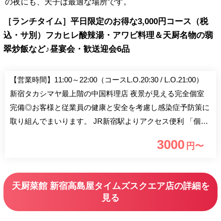
の夜にも、天子は最適な場所です。
［ランチタイム］平日限定のお得な3,000円コース（税
込・サ別）フカヒレ酸辣湯・アワビ料理＆天厨名物の翡
翠炒飯など♪昼宴会・歓送迎会6品
【営業時間】11:00～22:00（コースL.O.20:30 / L.O.21:00）
新宿タカシマヤ最上階の中国料理店 夜景が見える完全個室
完備◎お客様と従業員の健康と安全を考慮し感染症予防策に
取り組んでまいります。 JR新宿駅よりアクセス便利 「個室
予約」「団体様」「当日・前日予約」はお電話にてご予約願
3000
円〜
います。 ■ご家族でのお食事には贅沢な空間と料理でおもて
なし。 ■ホール最大70名様・貸切可能（予算＆人数応相談）
■ ■夜景個室（要電話予約）■ 完全個室：2室 5名様〜35名様
天厨菜館 新宿高島屋タイムズスクエア店の詳細を
まで 個室料3000円（5～18名用/室）、6000円（19～35名用/
見る
室） 夜景個室は大変人気ですので、お早めにご予約をお願
いします。 ■コース料理■ ランチ 3000円〜 ディナー 4200