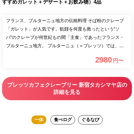
すすめガレット＋デザート＋お飲み物）4品
フランス、ブルターニュ地方の伝統料理 そば粉のクレープ
「ガレット」が人気です。飢饉を何度も救ったという“ソ
バ”のクレープが何世紀もの間「主食」であったフランス・
ブルターニュ地方。 ブルターニュ（＝ブレッツ）では、カ
フェの数より多い「クレープリー」に人々は集い、 “シード
2980
円〜
ル”片手に“ガレット”を味わい、お喋りに興じます。 このブ
ルターニュ流カフェ＝ブレッツカフェクレープリーに集う
人々がくつろげるのは、 ソバというどこか懐かしい食べ物
ブレッツカフェクレープリー 新宿タカシマヤ店の
の持ち味かもしれません。
詳細を見る
一休
食べログ
ぐるなび