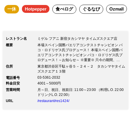
一休
Hotpepper
食べログ
ぐるなび
Ozmall
レストラン名
ミゲル フアニ 新宿タカシマヤ タイムズスクエア店
概要
本場スペイン国際パエリアコンテストチャンピオン パ
コ・ロドリゲス氏プロデュース！ 本場スペイン国際パ
エリアコンテストチャンピオン パコ・ロドリゲス氏プ
ロデュース！～お知らせ～ ※重要※ 只今の期間、
11:00～20:00迄の短縮営業、及び限定的なメニューで
住所
東京都渋谷区千駄ヶ谷５－２４－２ タカシマヤタイム
のご案内となります。 詳しい内容は店舗までお問い合
ズスクエア１３階
わせください。 『スエカ国際パエリアコンテスト』で
03-5361-2032
電話番号
2014年にチャンピオンとなった、 スペイン料理界若手
料金目安
4001～5000円
NO.1評価のパコ ロドリゲス氏プロデュース！ ＜世界一
営業時間
の本場スペイン料理＞ スペインのパエリアは、米の歯
月～日、祝日、祝前日: 11:00～23:00 （料理L.O. 22:00
ごたえがある、米のアルデンテを味わうのが特徴。 本
ドリンクL.O. 22:00）
場バレンシアのフィデウアのほか、スペイン産生ハムな
URL
/restaurant/res1424/
どの タパスやワインも提供しております。