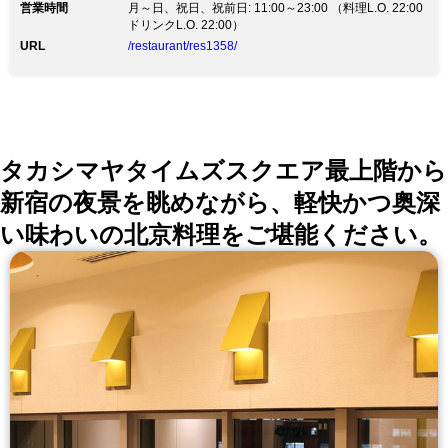
営業時間
OK◎ 企業宴会、接待、女子会、ママ会、同窓会など、
月～日、祝日、祝前日: 11:00～23:00 （料理L.O. 22:00
落ち着きのある店内でゆっくりお食事をお楽しみいただ
ドリンクL.O. 22:00）
けます 誕生日、記念日等様々なシーンでご利用可能◎
URL
/restaurant/res1358/
本格イタリア料理を「SESTO SENSO」で楽しむ♪
タカシマヤタイムズスクエア最上階から
新宿の夜景を眺めながら、軽快かつ奥深
い味わいの北京料理をご堪能ください。