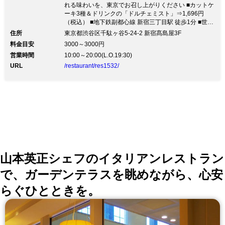
れる味わいを、東京でお召し上がりください ■カットケ
ーキ3種＆ドリンクの「ドルチェミスト」⇒1,696円
（税込） ■地下鉄副都心線 新宿三丁目駅 徒歩1分 ■世界
中で愛される味わいを、東京でお召し上がりください ■
住所
東京都渋谷区千駄ヶ谷5-24-2 新宿髙島屋3F
カットケーキ3種＆ドリンクの「ドルチェミスト」
料金目安
3000～3000円
⇒1,696円（税込）1763年創業の《Bicerin》が高島屋
営業時間
10:00～20:00(L.O.19:30)
タイムズスクエアにオープンしました。 世界中のセレ
ブリティに愛され続けている味わいをご堪能ください。
URL
/restaurant/res1532/
なかなか味わうことのできない、幸せな気分へと誘いま
す。 ■ アラカルト ■ ・クロックムッシュ … 1,361円
（税込） ・本日のパスタ … 1,361円（税込） ・ラザニ
ア … 1,361円（税込） カフェタイムをおしゃれに彩る
「ドルチェミスト」は、 小さなカットケーキ3種とドリ
ンクがセットになって1,696円（税込）でのご提供。 そ
のほか、アルコールも充実しておりますので一杯飲みた
い時にも最適です。 買い物合間やゆったりカフェタイ
ム、サク飲みなど、お気軽にお立ち寄りください。
山本英正シェフのイタリアンレストラン
で、ガーデンテラスを眺めながら、心安
らぐひとときを。