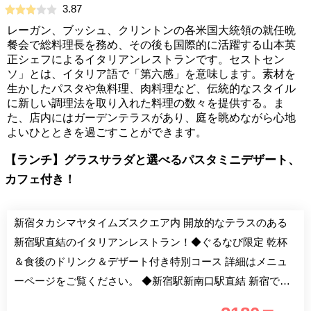
3.87
レーガン、ブッシュ、クリントンの各米国大統領の就任晩
餐会で総料理長を務め、その後も国際的に活躍する山本英
正シェフによるイタリアンレストランです。セストセン
ソ」とは、イタリア語で「第六感」を意味します。素材を
生かしたパスタや魚料理、肉料理など、伝統的なスタイル
に新しい調理法を取り入れた料理の数々を提供する。ま
た、店内にはガーデンテラスがあり、庭を眺めながら心地
よいひとときを過ごすことができます。
【ランチ】グラスサラダと選べるパスタミニデザート、
カフェ付き！
新宿タカシマヤタイムズスクエア内 開放的なテラスのある
新宿駅直結のイタリアンレストラン！◆ぐるなび限定 乾杯
＆食後のドリンク＆デザート付き特別コース 詳細はメニュ
ーページをご覧ください。 ◆新宿駅新南口駅直結 新宿での
歓迎会や送迎会、ママ会など、アクセス良好◎ ◆ガーデン