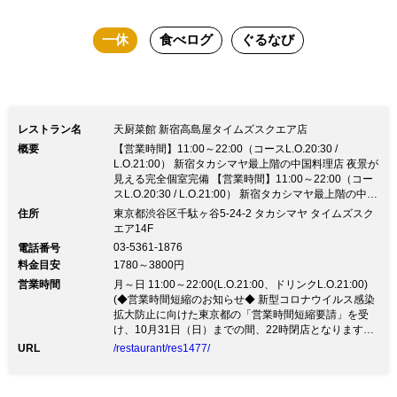
円〜 飲み放題付コース5500円～ 歓送迎会、ご接待、誕生
一休
食べログ
ぐるなび
日・記念日や結納・お顔合わせ、同窓会、ご法事 上質な料
理で心に残る特別な日を演出します。
レストラン名
天厨菜館 新宿高島屋タイムズスクエア店
概要
【営業時間】11:00～22:00（コースL.O.20:30 /
L.O.21:00） 新宿タカシマヤ最上階の中国料理店 夜景が
見える完全個室完備 【営業時間】11:00～22:00（コー
スL.O.20:30 / L.O.21:00） 新宿タカシマヤ最上階の中国
料理店 夜景が見える完全個室完備◎お客様と従業員の
住所
東京都渋谷区千駄ヶ谷5-24-2 タカシマヤ タイムズスク
健康と安全を考慮し感染症予防策に取り組んでまいりま
エア14F
す。 JR新宿駅よりアクセス便利 「個室予約」「団体
03-5361-1876
電話番号
様」「当日・前日予約」はお電話にてご予約願います。
料金目安
1780～3800円
■ご家族でのお食事には贅沢な空間と料理でおもてな
営業時間
し。 ■ホール最大70名様・貸切可能（予算＆人数応相
月～日 11:00～22:00(L.O.21:00、ドリンクL.O.21:00)
談）■ ■夜景個室（要電話予約）■ 完全個室：2室 5名
(◆営業時間短縮のお知らせ◆ 新型コロナウイルス感染
様〜35名様まで 個室料3000円（5～18名用/室）、
拡大防止に向けた東京都の「営業時間短縮要請」を受
6000円（19～35名用/室） 夜景個室は大変人気ですの
け、10月31日（日）までの間、22時閉店となります。
で、お早めにご予約をお願いします。 ■コース料理■ ラ
（通常時は23時閉店）) 月～日 ランチ：11:00～
URL
/restaurant/res1477/
ンチ 3000円〜 ディナー 4200円〜 飲み放題付コース
16:30(※コース料理ラストオーダーは1時間30分前で
5500円～ 歓送迎会、ご接待、誕生日・記念日や結納・
す。)
お顔合わせ、同窓会、ご法事 上質な料理で心に残る特