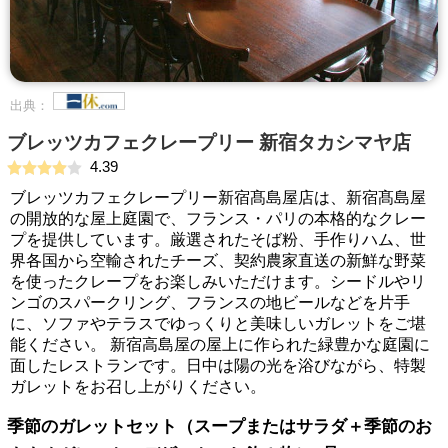
出典：
ブレッツカフェクレープリー 新宿タカシマヤ店
4.39
ブレッツカフェクレープリー新宿髙島屋店は、新宿髙島屋
の開放的な屋上庭園で、フランス・パリの本格的なクレー
プを提供しています。厳選されたそば粉、手作りハム、世
界各国から空輸されたチーズ、契約農家直送の新鮮な野菜
を使ったクレープをお楽しみいただけます。シードルやリ
ンゴのスパークリング、フランスの地ビールなどを片手
に、ソファやテラスでゆっくりと美味しいガレットをご堪
能ください。 新宿高島屋の屋上に作られた緑豊かな庭園に
面したレストランです。日中は陽の光を浴びながら、特製
ガレットをお召し上がりください。
季節のガレットセット（スープまたはサラダ＋季節のお