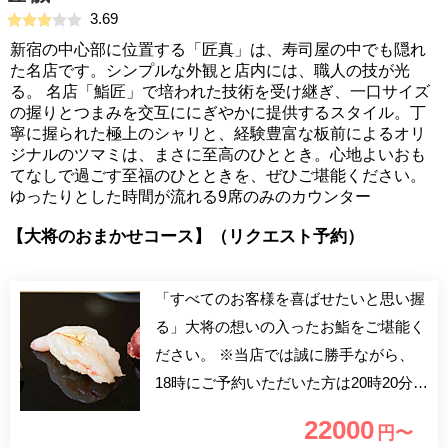
3.69
新宿の中心部に位置する「匠真」は、寿司屋の中でも隠れ
た名店です。シンプルな外観と店内には、職人の技が光
る。 名店「鮨匠」で培われた技術を受け継ぎ、一口サイズ
の握りとつまみを交互ににぎやかに提供するスタイル。丁
寧に握られた極上のシャリと、経験豊富な板前によるオリ
ジナルのツマミは、まさに至高のひととき。心地よいおも
てなしで過ごす至福のひとときを、ぜひご堪能ください。
ゆったりとした時間が流れる9席のみのカウンター
【大将のおまかせコース】（リクエスト予約）
「すべてのお客様を喜ばせたいと思い握
る」大将の想いの入ったお鮨をご堪能く
ださい。 ※当店では誠に勝手ながら、
18時にご予約いただいた方は20時20分ま
でのお席とさせて頂いております。 ま
22000
円〜
た20時30分のお席でご予約をいただいた