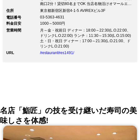
の夜景が、心地よく店内を照らしてくれ
南口2分！貸切80名までOK 当店名物活けオマールエビ
プラン6500円 厳選ワインとイタリアンシーフードを堪
ます。大都会・新宿の喧騒を忘れられる
住所
東京都新宿区新宿4-1-5 AVIREXビル3F
能 テラスあり。女子会・合コン・デートに★＜新宿駅
03-5363-4631
電話番号
お洒落な空間で、ごゆっくりと贅沢なひ
徒歩2分＞ テラスもある空中庭園のような開放的な店
料金目安
1000～5000円
内。 女子会・合コン・デートに最適な新宿の夜景を一
と時をお過ごしください。
営業時間
望できます。 ▼厳選イタリアンとワインを堪能▼ 国産
月～金・祝前日 ディナー：18:00～22:30(L.O.22:00、
牛フィレ肉とスペイン産のエイジングポークなど、 お
ドリンクL.O.22:00) ランチ：11:30～15:30(L.O.15:00)
肉好きにはたまらないお料理はもちろん、 素材からこ
土・日・祝日 ディナー：17:00～21:30(L.O.21:00、ド
だわる繊細なシーフードイタリアンを堪能。 ▼2.5時間
リンクL.O.21:00)
飲み放題付き▼ ・全６品メインはエイジングポークの
URL
/restaurant/res1491/
炭火焼5000円 ・全６品メインは当店名物活けオマール
エビの炭火焼6500円
名店「鮨匠」の技を受け継いだ寿司の美
味しさを体感!