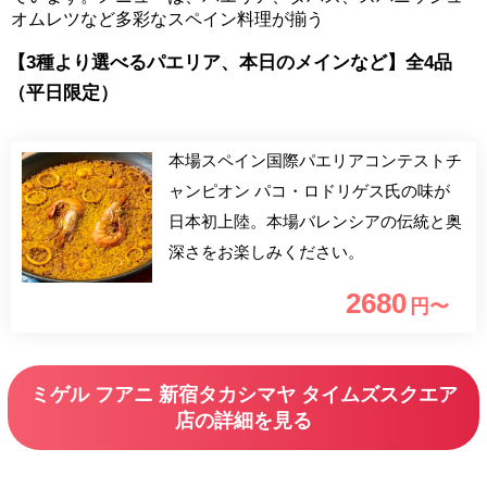
オムレツなど多彩なスペイン料理が揃う
【3種より選べるパエリア、本日のメインなど】全4品
（平日限定）
本場スペイン国際パエリアコンテストチ
ャンピオン パコ・ロドリゲス氏の味が
日本初上陸。本場バレンシアの伝統と奥
深さをお楽しみください。
2680
円〜
ミゲル フアニ 新宿タカシマヤ タイムズスクエア
店の詳細を見る