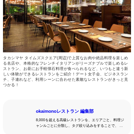
タカシマヤ タイムズスクエア(周辺)で上質なお肉や絶品料理を楽しめ
る名店や、本格的なフレンチイタリアンがリーズナブルで楽しめるレ
ストラン、お昼にお手軽懐石料理が食べられるなど、いつもと違う新
しい体験ができるレストランをご紹介！デート女子会、ビジネスラン
チ、子連れなど、利用シーンに合わせた素敵なレストランがきっと見
つかる！
okaimonoレストラン 編集部
8,000を超える高級レストランを、エリアごと、料理ジ
ャンルごとに分類し、タグ絞り込みをすることで、 い
ろんな切口で、レストランを探せる。記念日、女子