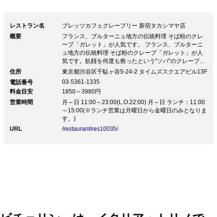
レストラン名
ブレッツカフェクレープリー 新宿タカシマヤ店
概要
フランス、ブルターニュ地方の伝統料理 そば粉のクレ
ープ「ガレット」が人気です。 フランス、ブルターニ
ュ地方の伝統料理 そば粉のクレープ「ガレット」が人
気です。飢饉を何度も救ったという“ソバ”のクレープが
何世紀もの間「主食」であったフランス・ブルターニュ
住所
東京都渋谷区千駄ヶ谷5-24-2 タイムズスクエアビル13F
地方。 ブルターニュ（＝ブレッツ）では、カフェの数
03-5361-1335
電話番号
より多い「クレープリー」に人々は集い、 “シードル”片
料金目安
1850～3980円
手に“ガレット”を味わい、お喋りに興じます。 このブル
営業時間
ターニュ流カフェ＝ブレッツカフェクレープリーに集う
月～日 11:00～23:00(L.O.22:00) 月～日 ランチ：11:00
人々がくつろげるのは、 ソバというどこか懐かしい食
～15:00(※ランチ営業は月曜日から金曜日のみとなりま
べ物の持ち味かもしれません。
す。)
URL
/restaurant/res10035/