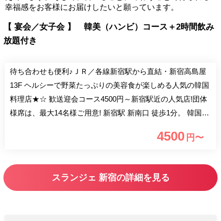
幸福感をお客様にお届けしたいと願っています。
【 宴会／女子会 】 韓美（ハンビ）コース＋2時間飲み
放題付き
待ち合わせも便利♪ＪＲ／各線新宿駅から直結・新宿高島屋
13F ヘルシーで野菜たっぷりの美容食が楽しめる人気の韓国
料理店★☆ 歓送迎会コース4500円～新宿駅近の人気店!団体
様席は、最大14名様ご用意! 新宿駅 新南口 徒歩1分。 韓国宮
廷風の上質空間！親密度がアップするソファー有♪ ◆宴会＆
4500
円〜
女子会＆同窓会 【旬菜を満喫！体想い韓美コース】 4500円
【丸ごと1個!アワビ参鶏湯コース】 6000円 ☆スペシャル特
典☆ 誕生日・記念日 主賓の方へメッセジー付デザートプレ
スランジェ 新宿の詳細を見る
ート♪ そのほかクーポン多数！！ ◆日本野菜ソムリエ協会認
定レストラン 野菜中心でバランスのとれた良い食事を。 野
菜ソムリエ資格を有するスタッフが選んだ新鮮野菜やこだわ