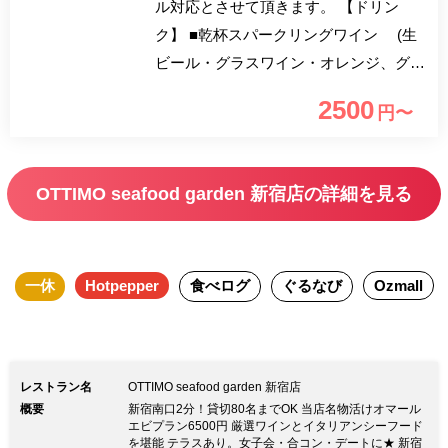
ル対応とさせて頂きます。 【ドリン
ク】 ■乾杯スパークリングワイン (生
ビール・グラスワイン・オレンジ、グレ
ープフルーツジュースに変更可)
2500
円〜
【シェフおすすめパスタランチ】 5種か
らお好きなパスタを選べる当店人気のラ
ンチコースに、「乾杯スパークリングワ
OTTIMO seafood garden 新宿店の詳細を見る
イン」「ドルチェ」「食後のカフェ」の
3点をお付けした“一休限定プラン”をご提
供致します。 新宿駅から徒歩2分。ガラ
一休
Hotpepper
食べログ
ぐるなび
Ozmall
ス張りの解放感あるテラス席やソファー
シートのテーブル席など、ゆったりとお
くつろぎ頂ける落ち着いた空間をご用意
しております。ランチタイムには緑と風
レストラン名
OTTIMO seafood garden 新宿店
が心地よい芝生のルーフバルコニーと太
概要
新宿南口2分！貸切80名までOK 当店名物活けオマール
陽の光が、ディナータイムには高層ビル
エビプラン6500円 厳選ワインとイタリアンシーフード
を堪能 テラスあり。女子会・合コン・デートに★ 新宿