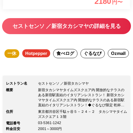
2180
円〜
テラス席あり！ 緑豊かで開放感のあるテラス席がございま
す。 屋根付きテラスなので雨の日もOK◎ 企業宴会、接待、
女子会、ママ会、同窓会など、落ち着きのある店内でゆっく
セストセンソ ／新宿タカシマヤの詳細を見る
りお食事をお楽しみいただけます 誕生日、記念日等様々な
シーンでご利用可能◎ 本格イタリア料理を「SESTO
SENSO」で楽しむ♪
一休
Hotpepper
食べログ
ぐるなび
Ozmall
レストラン名
セストセンソ ／新宿タカシマヤ
概要
新宿タカシマヤタイムズスクエア内 開放的なテラスの
ある新宿駅直結のイタリアンレストラン！ 新宿タカシ
マヤタイムズスクエア内 開放的なテラスのある新宿駅
直結のイタリアンレストラン！◆ぐるなび限定 乾杯＆
食後のドリンク＆デザート付き特別コース 詳細はメニ
住所
東京都渋谷区千駄ヶ谷５－２４－２ タカシマヤタイム
ューページをご覧ください。 ◆新宿駅新南口駅直結 新
ズスクエア１３階
宿での歓迎会や送迎会、ママ会など、アクセス良好◎
03-5361-1242
電話番号
◆ガーデンテラス席あり！ 緑豊かで開放感のあるテラ
料金目安
2001～3000円
ス席がございます。 屋根付きテラスなので雨の日も