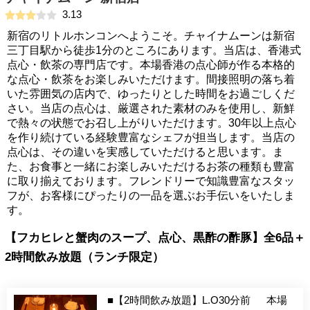
3.13
新宿のリトルホンコンへようこそ。チャイナムーンは新宿
三丁目駅から徒歩1分のところにあります。当店は、香港式
点心・飲茶の専門店です。本場香港の点心師が作る本格的
な点心・飲茶をお楽しみいただけます。間接照明の落ち着
いた雰囲気の店内で、ゆったりとした時間をお過ごしくだ
さい。当店の点心は、厳選された素材のみを使用し、新鮮
で熱々の状態でお召し上がりいただけます。30年以上点心
を作り続けている経験豊富なシェフが担当します。当店の
点心は、その違いを実感していただけると思います。ま
た、お食事と一緒にお楽しみいただけるお茶の種類も豊富
に取り揃えております。フレンドリーで知識豊富なスタッ
フが、お客様にぴったりの一品を選ぶお手伝いをいたしま
す。
【フカヒレと蟹肉のスープ、点心、黒酢の酢豚】全6品＋
2時間飲み放題（ランチ限定）
■【2時間飲み放題】L.O30分前 本場