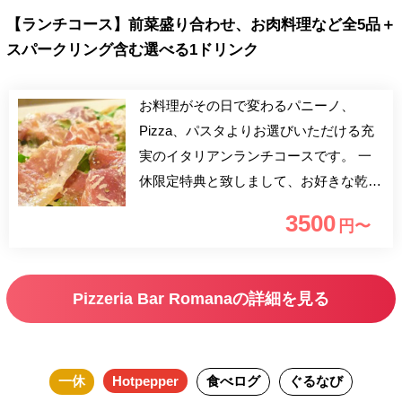
【ランチコース】前菜盛り合わせ、お肉料理など全5品＋
スパークリング含む選べる1ドリンク
お料理がその日で変わるパニーノ、
Pizza、パスタよりお選びいただける充
実のイタリアンランチコースです。 一
休限定特典と致しまして、お好きな乾杯
用のドリンクをお付けいたします。 友
3500
円〜
人との気軽なランチや、家族でのお食事
に是非ご利用ください。
Pizzeria Bar Romanaの詳細を見る
一休
Hotpepper
食べログ
ぐるなび