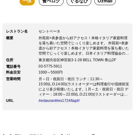
一休
食べログ
ぐるなび
Ozmall
レストラン名
セントベーネ
概要
外苑前×表参道から好アクセス！本格イタリア家庭料理
を落ち着いた空間でじっくり楽しめます。 外苑前×表参
道から好アクセス！本格イタリア家庭料理を落ち着いた
空間でじっくり楽しめます。日本イタリア料理協会の会
長も務める巨匠・落合務シェフからただ一人暖簾分けを
住所
東京都渋谷区神宮前3-1-28 BELL TOWN 青山2F
許され、「予約が取れない料理教室」で有名な加藤政行
03-5775-5911
電話番号
氏が神宮前にオープンした「Sento Bene」 一品ごとグ
料金目安
1000～5500円
リルで焼き上げる手延べの『ラザーニャ』は雑誌・TV
営業時間
で取り上げられ大人気！伊産の小麦やそば粉をめん棒で
月～日・祝前日・祝日 ランチ：11:30～
仕上げるもっちり『手打ちパスタ』の数々、生クリーム
15:00(L.O.14:00)(ラストオーダーは料理進行や混雑状況
を使わず卵をたっぷり使った名物『カルボナーラ』、野
により多少前後いたします。) 月～土・祝前日・祝日 デ
菜は有機野菜が中心。
ィナー：18:00～22:00(L.O.21:00)(ラストオーダーは料
理進行や混雑状況により多少前後いたします。)
URL
/restaurant/res1724/tag4/