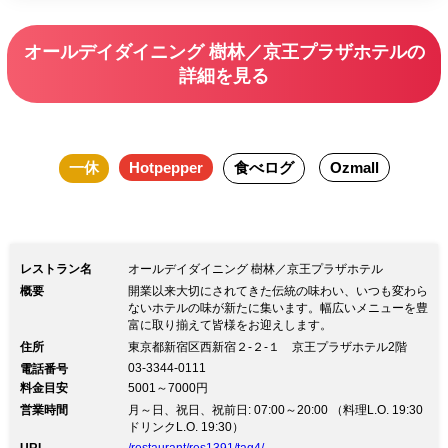
オールデイダイニング 樹林／京王プラザホテルの
詳細を見る
一休
Hotpepper
食べログ
Ozmall
レストラン名
オールデイダイニング 樹林／京王プラザホテル
概要
開業以来大切にされてきた伝統の味わい、いつも変わら
ないホテルの味が新たに集います。幅広いメニューを豊
富に取り揃えて皆様をお迎えします。
住所
東京都新宿区西新宿２-２-１ 京王プラザホテル2階
03-3344-0111
電話番号
料金目安
5001～7000円
営業時間
月～日、祝日、祝前日: 07:00～20:00 （料理L.O. 19:30
ドリンクL.O. 19:30）