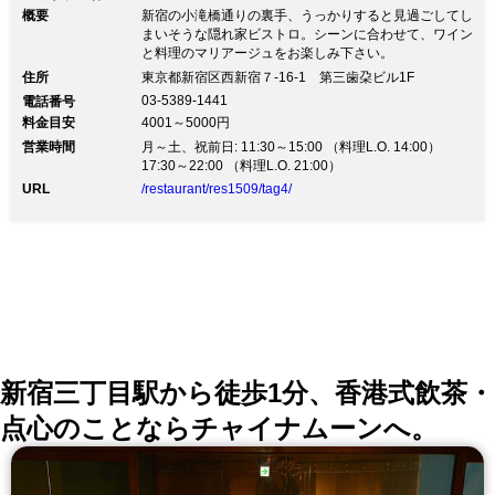
概要
新宿の小滝橋通りの裏手、うっかりすると見過ごしてし
まいそうな隠れ家ビストロ。シーンに合わせて、ワイン
と料理のマリアージュをお楽しみ下さい。
住所
東京都新宿区西新宿７-16-1 第三歯朶ビル1F
03-5389-1441
電話番号
料金目安
4001～5000円
営業時間
月～土、祝前日: 11:30～15:00 （料理L.O. 14:00）
17:30～22:00 （料理L.O. 21:00）
URL
/restaurant/res1509/tag4/
新宿三丁目駅から徒歩1分、香港式飲茶・
点心のことならチャイナムーンへ。