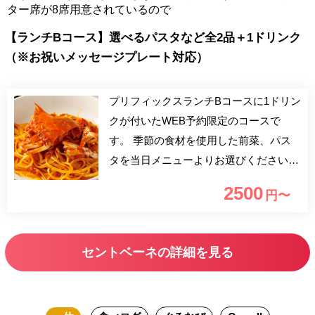
ター席が8席用意されているので
【ランチBコース】選べるパスタなど全2品＋1ドリンク
（※お祝いメッセージプレート対応）
プリフィックスランチBコースに1ドリン
クが付いたWEB予約限定のコースで
す。 季節の食材を使用した前菜、パス
タを当日メニューよりお選びください。
店内はセンターのカウンターを中心にア
2500
円〜
ンティークのオブジェ、インテリアを配
し家庭的で肩ひじ張らず気軽にランチを
お楽しみ頂けます。 普段使い～様々な
セントベーネの詳細を見る
おもてなしの機会に最適なランチコース
です。