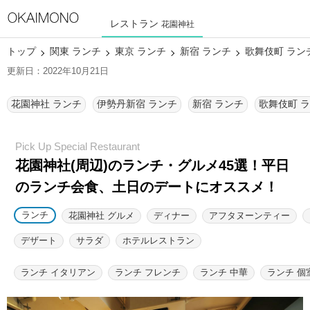
レストラン
花園神社
トップ
関東 ランチ
東京 ランチ
新宿 ランチ
歌舞伎町 ラン
更新日：2022年10月21日
花園神社 ランチ
伊勢丹新宿 ランチ
新宿 ランチ
歌舞伎町 
花園神社(周辺)のランチ・グルメ45選！
平日
のランチ会食、土日のデートにオススメ！
ランチ
花園神社 グルメ
ディナー
アフタヌーンティー
デザート
サラダ
ホテルレストラン
ランチ イタリアン
ランチ フレンチ
ランチ 中華
ランチ 個