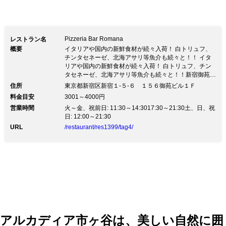
Pizzeria Bar Romana
レストラン名
概要
イタリアや国内の新鮮食材が続々入荷！ 白トリュフ、
チンタセネーゼ、北海アサリ等魚介も続々と！！ イタ
リアや国内の新鮮食材が続々入荷！ 白トリュフ、チン
タセネーゼ、北海アサリ等魚介も続々と！！新宿御苑の
脇に静かに佇むイタリアンレストラン・ロマーナ 御苑
住所
東京都新宿区新宿１‐５‐６ １５６御苑ビル１Ｆ
前駅１番出口を出て徒歩２分の好立地。 拘りの食材を
料金目安
3001～4000円
全国から取り寄せ美味しいイタリア料理へと!! PIZZAは
営業時間
火～金、祝前日: 11:30～14:3017:30～21:30土、日、祝
イタリア産の拘りの小麦粉を使用しローマ直伝のピッツ
日: 12:00～21:30
ァを目の前で一枚ずつ焼きあげます グラスワインも北
～南までイタリア産を約１０種類、オーガニックワイン
URL
/restaurant/res1399/tag4/
もご用意してます 新宿にお越しの際には是非お立ち寄
りくださいませ！！
アルカディア市ヶ谷は、美しい自然に囲