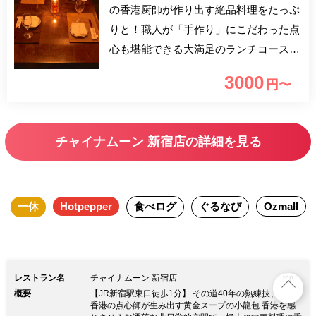
の香港厨師が作り出す絶品料理をたっぷ
りと！職人が「手作り」にこだわった点
心も堪能できる大満足のランチコースで
す。 ご友人やご家族とのお食事におす
3000
円〜
すめです。
チャイナムーン 新宿店の詳細を見る
一休
Hotpepper
食べログ
ぐるなび
Ozmall
レストラン名
チャイナムーン 新宿店
top
概要
【JR新宿駅東口徒歩1分】 その道40年の熟練技、本場
香港の点心師が生み出す黄金スープの小龍包 香港を感