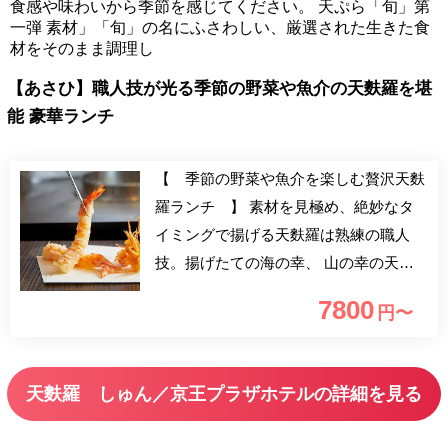
食感や味わいから季節を感じてください。 天ぷら「旬」第
一弾 素材」「旬」の名にふさわしい、厳選された生きた食
材をそのまま調理し
【あさひ】職人技が光る季節の野菜や魚介の天麩羅を堪
能 豪華ランチ
【 季節の野菜や魚介を楽しむ贅沢天麩
羅ランチ 】 素材を見極め、絶妙なタ
イミングで揚げる天麩羅は熟練の職人
技。揚げたての海の幸、 山の幸の天麩
羅でおもてなしいたします。隠れ家のよ
7800
円〜
うな落ち着いた雰囲気の中、 優雅なひ
と時をお過ごしください。
天麩羅 しゅん／京王プラザホテルの詳細を見る