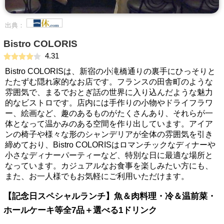
出典：
Bistro COLORIS
4.31
Bistro COLORISは、新宿の小滝橋通りの裏手にひっそりと
たたずむ隠れ家的なお店です。フランスの田舎町のような
雰囲気で、まるでおとぎ話の世界に入り込んだような魅力
的なビストロです。店内には手作りの小物やドライフラワ
ー、絵画など、趣のあるものがたくさんあり、それらが一
体となって温かみのある空間を作り出しています。アイア
ンの椅子や様々な形のシャンデリアが全体の雰囲気を引き
締めており、Bistro COLORISはロマンチックなディナーや
小さなディナーパーティーなど、特別な日に最適な場所と
なっています。カジュアルなお食事を楽しみたい方にも、
また、お一人様でもお気軽にご利用いただけます。
【記念日スペシャルランチ】魚＆肉料理・冷＆温前菜・
ホールケーキ等全7品＋選べる1ドリンク