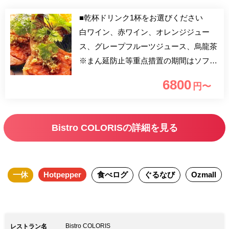
■乾杯ドリンク1杯をお選びください
白ワイン、赤ワイン、オレンジジュー
ス、グレープフルーツジュース、烏龍茶
※まん延防止等重点措置の期間はソフト
ドリンクのみの提供 【アニバーサリー
6800
円〜
プラン】 旬な食材を使用したシェフの
おまかせの全9品のフルコースです。 ア
ミューズ、前菜2品、スープ、魚料理、
Bistro COLORISの詳細を見る
肉料理、自家製パン、デザート盛り合わ
せ、焼き菓子、コーヒー、乾杯ドリンク
付の贅沢ランチプランです。 お誕生日
一休
Hotpepper
食べログ
ぐるなび
Ozmall
や結婚記念日などの記念日、結納や顔合
わせ、会食などの特別な日のお食事にも
おすすめです。
Bistro COLORIS
レストラン名