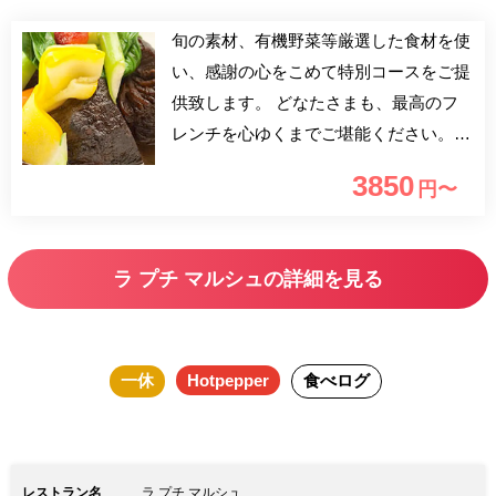
旬の素材、有機野菜等厳選した食材を使
い、感謝の心をこめて特別コースをご提
供致します。 どなたさまも、最高のフ
レンチを心ゆくまでご堪能ください。
お時間は二時間ほどお考えください。
3850
円〜
ランチタイムは現金のみのお支払いとな
ります。予めご了承ください。
ラ プチ マルシュの詳細を見る
一休
Hotpepper
食べログ
レストラン名
ラ プチ マルシュ