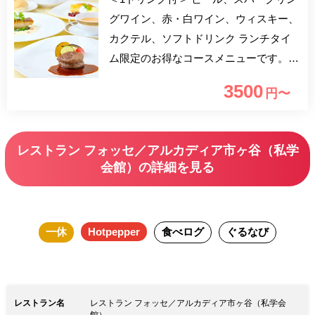
グワイン、赤・白ワイン、ウィスキー、
カクテル、ソフトドリンク ランチタイ
ム限定のお得なコースメニューです。
スープ・お魚料理・お肉料理・デザー
3500
円〜
ト・コーヒーを愉しめる充実の全4品ラ
ンチ！ 窓一面に広がる桜並木を眺めな
がらシェフ自慢の料理をお愉しみ下さ
レストラン フォッセ／アルカディア市ヶ谷（私学
い。
会館）の詳細を見る
一休
Hotpepper
食べログ
ぐるなび
レストラン名
レストラン フォッセ／アルカディア市ヶ谷（私学会