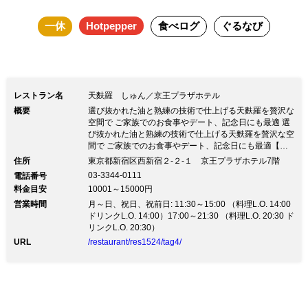
一休
Hotpepper
食べログ
ぐるなび
レストラン名
天麩羅 しゅん／京王プラザホテル
概要
選び抜かれた油と熟練の技術で仕上げる天麩羅を贅沢な
空間で ご家族でのお食事やデート、記念日にも最適 選
び抜かれた油と熟練の技術で仕上げる天麩羅を贅沢な空
間で ご家族でのお食事やデート、記念日にも最適【都
庁前駅徒歩1分】厳選された食材を使用し職人が丁寧に
住所
東京都新宿区西新宿２-２-１ 京王プラザホテル7階
揚げる格別な天麩羅を堪能 ◆ディナー ☆こだわりの天
03-3344-0111
電話番号
麩羅9種とお造り等が付いた料理長おすすめコース『あ
料金目安
10001～15000円
かぎ』13,000円（税込） ☆8種の天麩羅とかき揚げ小天
営業時間
丼、デザートなどが揃う『つくば』10,000円（税込）
月～日、祝日、祝前日: 11:30～15:00 （料理L.O. 14:00
ほか ◆ランチ ☆旬の食材が盛りだくさんのお得な平日
ドリンクL.O. 14:00）17:00～21:30 （料理L.O. 20:30 ド
限定ランチコース『しなの』3,800円（税込） ☆こだわ
リンクL.O. 20:30）
りの天麩羅やかき揚げ小天丼が味わえる『ひたち』
URL
/restaurant/res1524/tag4/
5,800円（税込）ほか ◆ドリンク ワインや日本酒など
多彩にご用意しています ◆空間 ホテル直営ならではの
洗練された上質な空間と高いホスピタリティ カウンタ
ーでは職人が目前で調理し、揚げたてをそのままお召し
上がりいただけます