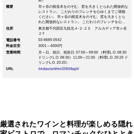
館）
概要
市ヶ谷の桜並木をのぞむ、窓を大きくとられた開放的な
レストラン。 こだわりのフレンチを心ゆくまでご堪能
ください。 市ヶ谷の桜並木をのぞむ、窓を大きくとら
れた開放的なレストラン。 こだわりのフレンチを心ゆ
くまでご堪能ください。●市ヶ谷駅から徒歩2分 ●アルカ
住所
東京都千代田区九段北４‐２‐２５ アルカディア市ヶ谷
ディア市ヶ谷(私学会館)内にあるフレンチレストランで
２Ｆ
す。 ●仲間同士の楽しいご会食、大切なお客様の接待な
03-6685-0542
電話番号
ど多様なニーズにお応えします。
料金目安
3001～4000円
営業時間
月～日、祝日、祝前日: 07:00～09:00 （料理L.O. 08:30
ドリンクL.O. 08:30）11:00～21:00 （料理L.O. 20:20 ド
リンクL.O. 20:20）
URL
/restaurant/res3560/tag4/
厳選されたワインと料理が楽しめる隠れ
家ビストロで、ロマンチックなひととき