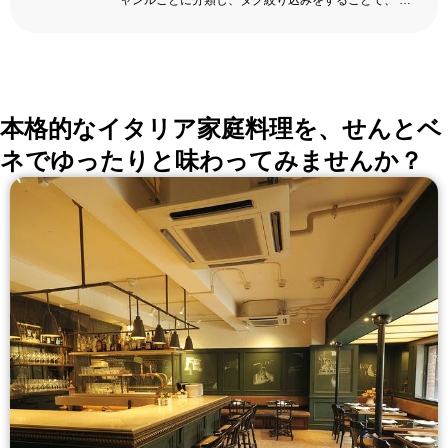
ャンルごとに分類し、タグ絞り込みをすることで、 い
ろんな切口で、レストランを探せる。記念日、女子
会、同窓会の会場・レストラン探しにを使いくださ
い。
詳しくはこちら >>
okaimonoレストラン 編集部
本格的なイタリア家庭料理を、せんとベ
ネでゆったりと味わってみませんか？