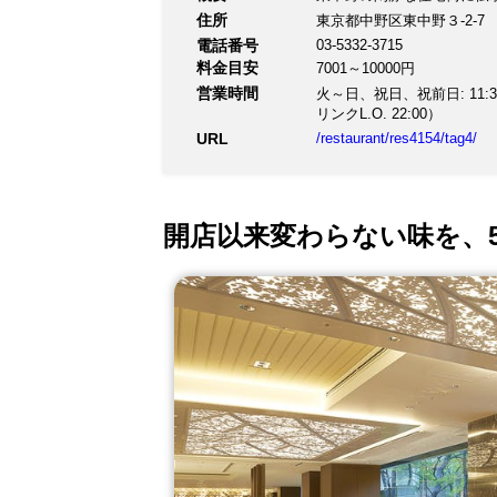
住所
東京都中野区東中野３-2-7
電話番号
03-5332-3715
料金目安
7001～10000円
営業時間
火～日、祝日、祝前日: 11:30～16
リンクL.O. 22:00）
URL
/restaurant/res4154/tag4/
開店以来変わらない味を、5: