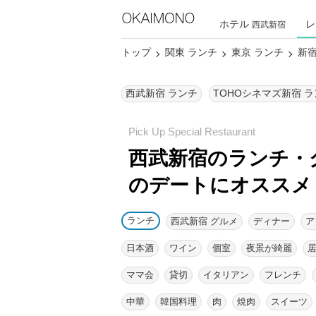
ホテル
レ
西武新宿
トップ
関東 ランチ
東京 ランチ
新宿
西武新宿 ランチ
TOHOシネマズ新宿 
西武新宿のランチ・
のデートにオススメ
ランチ
西武新宿 グルメ
ディナー
ア
日本酒
ワイン
個室
夜景が綺麗
ママ会
貸切
イタリアン
フレンチ
中華
韓国料理
肉
焼肉
スイーツ