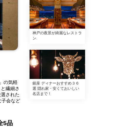
神戸の夜景が綺麗なレストラ
ン
」の気軽
銀座 ディナーおすすめ３６
さと繊細さ
選 隠れ家・安くておいしい
名店まで！
厳選された
女子会など
全5品