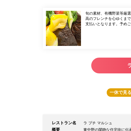
旬の素材、有機野菜等厳選
高のフレンチを心ゆくまでご堪能ください。 お時間は二時間ほど
支払いとなります。予めご
一休
で見
レストラン名
ラ プチ マルシュ
概要
東中野の閑静な住宅街に伝