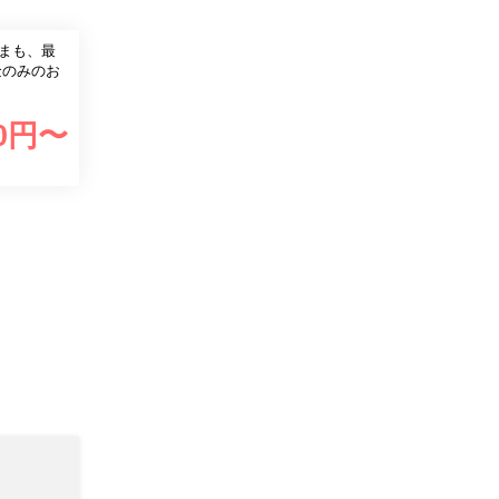
まも、最
0
円〜