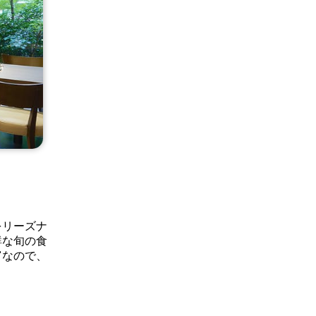
をリーズナ
鮮な旬の食
富なので、