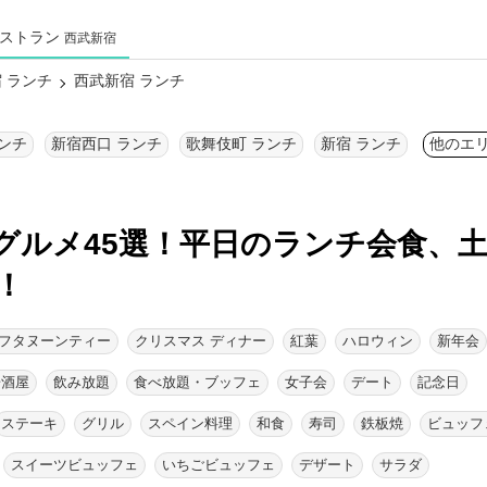
ストラン
西武新宿
 ランチ
西武新宿 ランチ
ランチ
新宿西口 ランチ
歌舞伎町 ランチ
新宿 ランチ
他のエ
グルメ45選！
平日のランチ会食、
！
フタヌーンティー
クリスマス ディナー
紅葉
ハロウィン
新年会
居酒屋
飲み放題
食べ放題・ブッフェ
女子会
デート
記念日
ステーキ
グリル
スペイン料理
和食
寿司
鉄板焼
ビュッフ
スイーツビュッフェ
いちごビュッフェ
デザート
サラダ