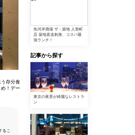
魚河岸酒場 ザ・築地 人形町
店 築地直送刺身、コスパ最
強ランチ！
記事から探す
思う存分食
とめ！デー
東京の夜景が綺麗なレストラ
ン
するこ