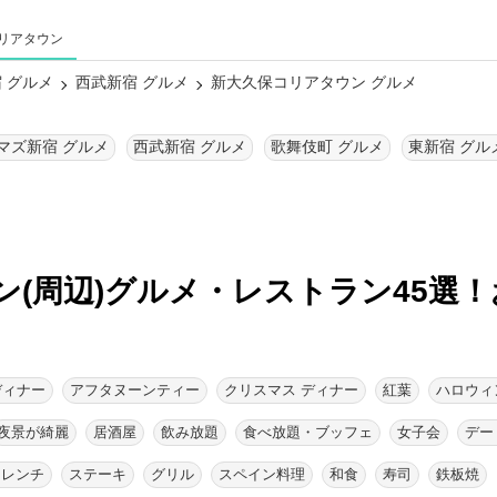
リアタウン
 グルメ
西武新宿 グルメ
新大久保コリアタウン グルメ
ネマズ新宿 グルメ
西武新宿 グルメ
歌舞伎町 グルメ
東新宿 グル
(周辺)グルメ・レストラン45選！
ディナー
アフタヌーンティー
クリスマス ディナー
紅葉
ハロウィ
夜景が綺麗
居酒屋
飲み放題
食べ放題・ブッフェ
女子会
デー
フレンチ
ステーキ
グリル
スペイン料理
和食
寿司
鉄板焼