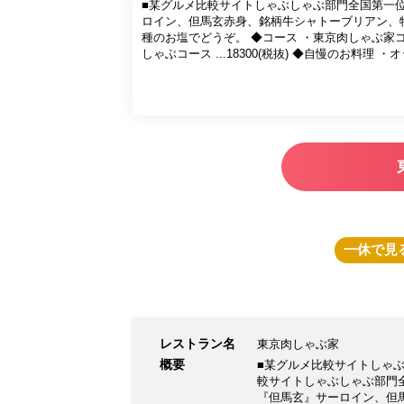
■某グルメ比較サイトしゃぶしゃぶ部門全国第一位
ロイン、但馬玄赤身、銘柄牛シャトーブリアン、
種のお塩でどうぞ。 ◆コース ・東京肉しゃぶ家コース … 27800円（税抜） ・但馬玄サーロイン、シャトーブリアン、特選牛タンしゃぶ
しゃぶコース ...18300(税抜) ◆自慢
一休
で見
レストラン名
東京肉しゃぶ家
概要
■某グルメ比較サイトしゃぶ
較サイトしゃぶしゃぶ部門
『但馬玄』サーロイン、但