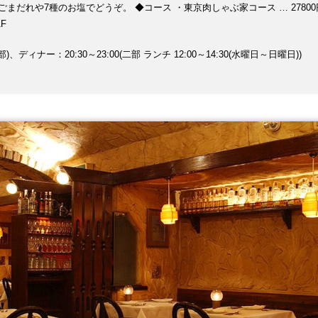
塩でどうぞ。 ◆コース ・東京肉しゃぶ家コース … 27800円（税
ン、特選牛タンしゃぶしゃぶコース ...18300(税抜) ◆自慢のお料理
F
 ・テール 100%スープ
ディナー：17:00～20:30(一部)、ディナー：20:30～23:00(二部 ランチ 12:00～14:30(水曜日～日曜日))