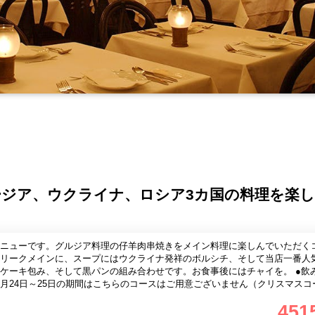
ジア、ウクライナ、ロシア3カ国の料理を楽
ニューです。グルジア料理の仔羊肉串焼きをメイン料理に楽しんでいただく
リークメインに、スープにはウクライナ発祥のボルシチ、そして当店一番人
キ包み、そして黒パンの組み合わせです。お食事後にはチャイを。 ●飲み放題付き
12月24日～25日の期間はこちらのコースはご用意ございません（クリスマス
口本店でお席が急に満席になって取れなくなった場合、スンガリー新宿三丁目
451
ご予約をお取りいたします。その場合は事前に電話またはメールにて通知致し