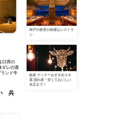
神戸の夜景が綺麗なレストラ
ン
12席の
麻ダレの濃
ブランド牛
銀座 ディナーおすすめ３６
選 隠れ家・安くておいしい
名店まで！
い 兵