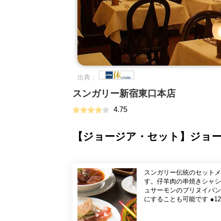
出典：
スンガリー新宿東口本店
4.75
【ジョージア・セット】ジョー
スンガリー伝統のセットメ
す。仔羊肉の串焼きシャシ
ュサーモンのブリヌイパンケー
にすることも可能です ●
ーをご覧ください） ●東
ら徒歩5～7分）に自動で