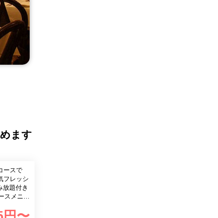
しめます
コースで
気フレッシ
コースメニュ
店（当店か
5
円〜
ます。 な