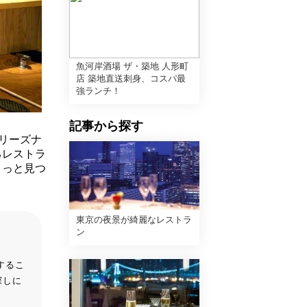
魚河岸酒場 ザ・築地 人形町
店 築地直送刺身、コスパ最
強ランチ！
記事から探す
リーズナ
るレストラ
きっと見つ
東京の夜景が綺麗なレストラ
ン
するこ
探しに