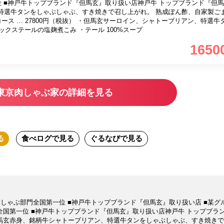
 ■神戸牛トップブランド『但馬玄』取り扱い店神戸牛 トップブランド『但
特選牛タンをしゃぶしゃぶ、すき焼きで召し上がれ。 熟成ぽん酢、自家製ご
のお料理 ・オックステールの塩麹煮こみ ・テール 100%スープ
1650
東京肉しゃぶ家の詳細を見る
る
食べログ
で見る
ぐるなび
で見る
しゃぶ部門全国第一位 ■神戸牛トップブランド『但馬玄』取り扱い店 ■某グ
全国第一位 ■神戸牛トップブランド『但馬玄』取り扱い店神戸牛 トップブラ
馬玄赤身、銘柄牛シャトーブリアン、特選牛タンをしゃぶしゃぶ、すき焼きで