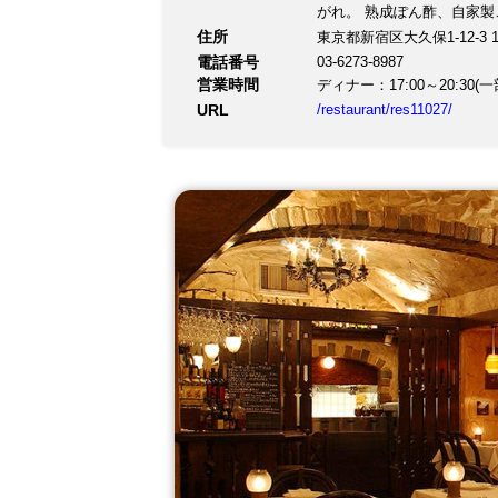
がれ。 熟成ぽん酢、自家製ごまだれや7種のお
抜） ・但馬玄サーロイン、シャトーブリア
住所
東京都新宿区大久保1-12-3 1
・オックステールの塩麹煮こみ
電話番号
03-6273-8987
営業時間
URL
/restaurant/res11027/