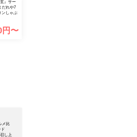
馬玄』サー
まだれや7
0
円〜
ルメ比
ンド
召し上