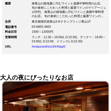
す。当店ではその「節目」（約二週間に
概要
南青山の路地裏に佇むワインと薬膳中華料理のお店。
旬の食材にこだわった料理と厳選ワインのマリアージュ
一回）ごとにメニューを変更し料理を提
が評判。 南青山の路地裏に佇むワインと薬膳中華料理
のお店。 旬の食材にこだわった料理と厳選ワインのマ
供しております。 4種の前菜盛り合わ
リアージュが評判。南青山の路地裏に店を構える中華料
住所
東京都港区南青山3-8-2 サンブリッジ青山1F
せ、海鮮料理、肉料理、食事、デザート
理店。薬膳の考えを根本に置いたメニューは、化学調味
03-6805-3905
電話番号
料を使用しない健康に配慮した料理が並ぶ。新鮮な食材
を含む全7品のランチコース。 「身体と
料金目安
1500～12000円
にこだわり、野菜は栃木県足利市の自家農園で栽培。魚
心を癒すこだわりの中国料理」で、「季
営業時間
介は築地を中心に、季節に応じて日光の鱒や東松島の牡
ランチ：11:30～16:00(L.O.15:30)、ディナー：18:00～
蠣を産地より直送する。コース料理は一皿ずつ提供する
23:00(L.O.22:00、ドリンクL.O.22:30)
節」を感じて頂けましたら幸いでござい
スタイルで、ソムリエが厳選したワインとのマリアージ
URL
/restaurant/res1844/tag4/
ュを楽しめる。ミシュランガイド東京2016に掲載（ビ
ます。
ブグルマン）。
大人の夜にぴったりなお店