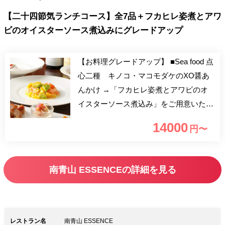
【二十四節気ランチコース】全7品＋フカヒレ姿煮とアワ
ビのオイスターソース煮込みにグレードアップ
【お料理グレードアップ】 ■Sea food 点
心二種 キノコ・マコモダケのXO醤あ
んかけ →「フカヒレ姿煮とアワビのオ
イスターソース煮込み」をご用意いたし
ます！
14000
円〜
―――――――――――――――――――
二十四節気ごとに旬の食材と薬膳の知恵
を使い、体と心への優しさにこだわった
南青山 ESSENCEの詳細を見る
コースでございます。 二十四節気と
は、立春、春分、立夏、立秋、秋分、立
冬などのことを言い、太陰暦の日付と季
節を一致させる為に考案されたもので
レストラン名
南青山 ESSENCE