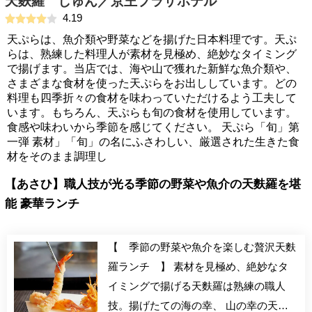
天麩羅 しゅん／京王プラザホテル
4.19
天ぷらは、魚介類や野菜などを揚げた日本料理です。天ぷ
らは、熟練した料理人が素材を見極め、絶妙なタイミング
で揚げます。当店では、海や山で獲れた新鮮な魚介類や、
さまざまな食材を使った天ぷらをお出ししています。どの
料理も四季折々の食材を味わっていただけるよう工夫して
います。もちろん、天ぷらも旬の食材を使用しています。
食感や味わいから季節を感じてください。 天ぷら「旬」第
一弾 素材」「旬」の名にふさわしい、厳選された生きた食
材をそのまま調理し
【あさひ】職人技が光る季節の野菜や魚介の天麩羅を堪
能 豪華ランチ
【 季節の野菜や魚介を楽しむ贅沢天麩
羅ランチ 】 素材を見極め、絶妙なタ
イミングで揚げる天麩羅は熟練の職人
技。揚げたての海の幸、 山の幸の天麩