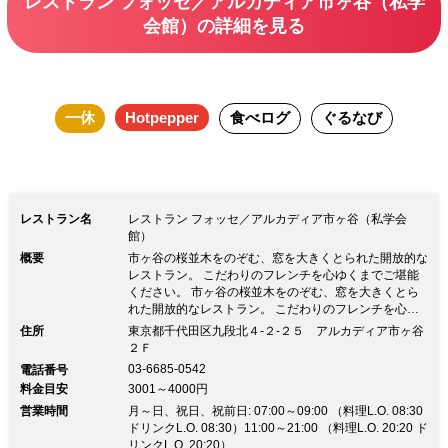
レストラン フォッセ／アルカディア市ヶ谷（私学
い。
会館）の詳細を見る
一休
Hotpepper
食べログ
ぐるなび
レストラン名
レストラン フォッセ／アルカディア市ヶ谷（私学会
館）
概要
市ヶ谷の桜並木をのぞむ、窓を大きくとられた開放的な
レストラン。 こだわりのフレンチを心ゆくまでご堪能
ください。 市ヶ谷の桜並木をのぞむ、窓を大きくとら
れた開放的なレストラン。 こだわりのフレンチを心ゆ
くまでご堪能ください。●市ヶ谷駅から徒歩2分 ●アルカ
住所
東京都千代田区九段北４‐２‐２５ アルカディア市ヶ谷
ディア市ヶ谷(私学会館)内にあるフレンチレストランで
２Ｆ
す。 ●仲間同士の楽しいご会食、大切なお客様の接待な
03-6685-0542
電話番号
ど多様なニーズにお応えします。
料金目安
3001～4000円
営業時間
月～日、祝日、祝前日: 07:00～09:00 （料理L.O. 08:30
ドリンクL.O. 08:30）11:00～21:00 （料理L.O. 20:20 ド
リンクL.O. 20:20）