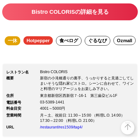
ミューズ、前菜2品、スープ、魚料理、
Bistro COLORISの詳細を見る
肉料理、自家製パン、デザート盛り合わ
せ、焼き菓子、コーヒー、乾杯ドリンク
付の贅沢ランチプランです。 お誕生日
一休
Hotpepper
食べログ
ぐるなび
Ozmall
や結婚記念日などの記念日、結納や顔合
わせ、会食などの特別な日のお食事にも
おすすめです。
Bistro COLORIS
レストラン名
概要
新宿の小滝橋通りの裏手、うっかりすると見過ごしてし
まいそうな隠れ家ビストロ。シーンに合わせて、ワイン
と料理のマリアージュをお楽しみ下さい。
住所
東京都新宿区西新宿７-16-1 第三歯朶ビル1F
03-5389-1441
電話番号
料金目安
4001～5000円
営業時間
月～土、祝前日: 11:30～15:00 （料理L.O. 14:00）
17:30～22:00 （料理L.O. 21:00）
top
URL
/restaurant/res1509/tag4/