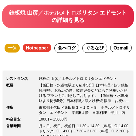
鉄板焼 山彦／ホテルメトロポリタン エドモント
の詳細を見る
一休
Hotpepper
食べログ
ぐるなび
Ozmall
レストラン名
鉄板焼 山彦／ホテルメトロポリタン エドモント
概要
【飯田橋・水道橋駅より徒歩5分】日本料理／鮨／鉄板
焼 接待、お祝いの席、歓送迎会などにもご利用いただ
ける プランもご用意しております。 【飯田橋・水道橋
駅より徒歩5分】日本料理／鮨／鉄板焼 接待、お祝いの
席、歓送迎会などにもご利用いただける プランもご用
住所
東京都千代田区飯田橋３－１０－８ ホテルメトロポリ
意しております。☆飯田橋・水道橋駅より徒歩5分☆ ホ
タン エドモント 本館B１階 日本料理「平川」内
テルメトロポリタンエドモント内の地下1階のレストラ
料金目安
10001～15000円
ンでは「日本料理」「鉄板焼」「鮨」各コーナーがござ
営業時間
月～日、祝日、祝前日: 11:30～14:30 （料理L.O. 14:00
います □料亭を思わせる趣のある店内の日本料理「平
ドリンクL.O. 14:00）17:30～21:30 （料理L.O. 21:00 ド
川」 昼は定食やお膳料理などを、夜は会席料理を中心