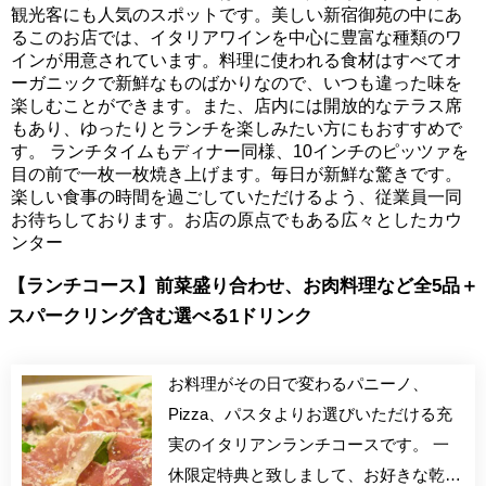
観光客にも人気のスポットです。美しい新宿御苑の中にあ
るこのお店では、イタリアワインを中心に豊富な種類のワ
インが用意されています。料理に使われる食材はすべてオ
ーガニックで新鮮なものばかりなので、いつも違った味を
楽しむことができます。また、店内には開放的なテラス席
もあり、ゆったりとランチを楽しみたい方にもおすすめで
す。 ランチタイムもディナー同様、10インチのピッツァを
目の前で一枚一枚焼き上げます。毎日が新鮮な驚きです。
楽しい食事の時間を過ごしていただけるよう、従業員一同
お待ちしております。お店の原点でもある広々としたカウ
ンター
【ランチコース】前菜盛り合わせ、お肉料理など全5品＋
スパークリング含む選べる1ドリンク
お料理がその日で変わるパニーノ、
Pizza、パスタよりお選びいただける充
実のイタリアンランチコースです。 一
休限定特典と致しまして、お好きな乾杯