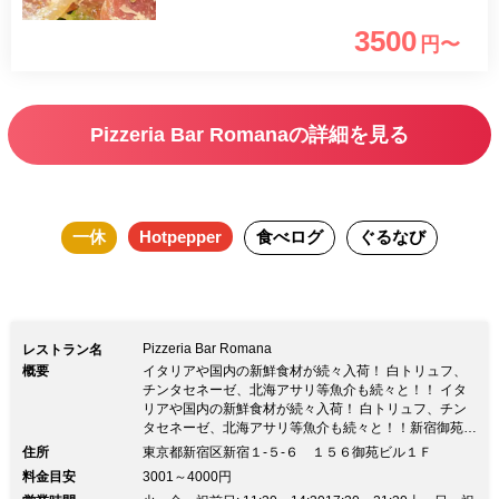
用のドリンクをお付けいたします。 友
3500
円〜
人との気軽なランチや、家族でのお食事
に是非ご利用ください。
Pizzeria Bar Romanaの詳細を見る
一休
Hotpepper
食べログ
ぐるなび
Pizzeria Bar Romana
レストラン名
概要
イタリアや国内の新鮮食材が続々入荷！ 白トリュフ、
チンタセネーゼ、北海アサリ等魚介も続々と！！ イタ
リアや国内の新鮮食材が続々入荷！ 白トリュフ、チン
タセネーゼ、北海アサリ等魚介も続々と！！新宿御苑の
脇に静かに佇むイタリアンレストラン・ロマーナ 御苑
住所
東京都新宿区新宿１‐５‐６ １５６御苑ビル１Ｆ
前駅１番出口を出て徒歩２分の好立地。 拘りの食材を
料金目安
3001～4000円
全国から取り寄せ美味しいイタリア料理へと!! PIZZAは