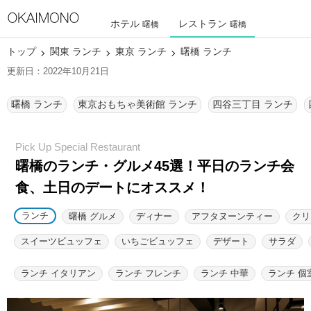
ホテル
レストラン
曙橋
曙橋
トップ
関東 ランチ
東京 ランチ
曙橋 ランチ
更新日：2022年10月21日
曙橋 ランチ
東京おもちゃ美術館 ランチ
四谷三丁目 ランチ
曙橋のランチ・グルメ45選！
平日のランチ会
食、土日のデートにオススメ！
ランチ
曙橋 グルメ
ディナー
アフタヌーンティー
クリ
スイーツビュッフェ
いちごビュッフェ
デザート
サラダ
ランチ イタリアン
ランチ フレンチ
ランチ 中華
ランチ 個