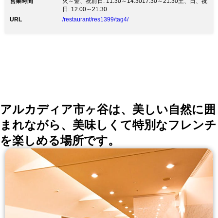
営業時間
火～金、祝前日: 11:30～14:3017:30～21:30土、日、祝
イタリア産の拘りの小麦粉を使用しローマ直伝のピッツ
日: 12:00～21:30
ァを目の前で一枚ずつ焼きあげます グラスワインも北
～南までイタリア産を約１０種類、オーガニックワイン
URL
/restaurant/res1399/tag4/
もご用意してます 新宿にお越しの際には是非お立ち寄
りくださいませ！！
アルカディア市ヶ谷は、美しい自然に囲
まれながら、美味しくて特別なフレンチ
を楽しめる場所です。