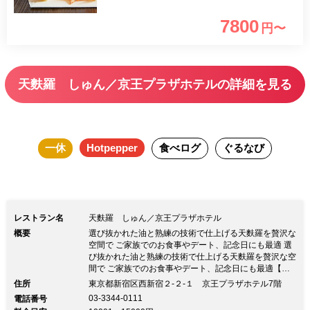
羅でおもてなしいたします。隠れ家のよ
7800
円〜
うな落ち着いた雰囲気の中、 優雅なひ
と時をお過ごしください。
天麩羅 しゅん／京王プラザホテルの詳細を見る
一休
Hotpepper
食べログ
ぐるなび
レストラン名
天麩羅 しゅん／京王プラザホテル
概要
選び抜かれた油と熟練の技術で仕上げる天麩羅を贅沢な
空間で ご家族でのお食事やデート、記念日にも最適 選
び抜かれた油と熟練の技術で仕上げる天麩羅を贅沢な空
間で ご家族でのお食事やデート、記念日にも最適【都
庁前駅徒歩1分】厳選された食材を使用し職人が丁寧に
住所
東京都新宿区西新宿２-２-１ 京王プラザホテル7階
揚げる格別な天麩羅を堪能 ◆ディナー ☆こだわりの天
03-3344-0111
電話番号
麩羅9種とお造り等が付いた料理長おすすめコース『あ