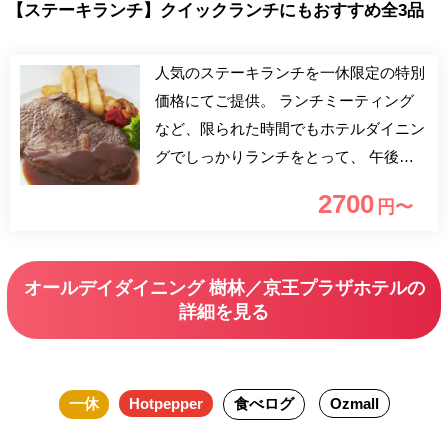
【ステーキランチ】クイックランチにもおすすめ全3品
人気のステーキランチを一休限定の特別
価格にてご提供。 ランチミーティング
など、限られた時間でもホテルダイニン
グでしっかりランチをとって、 午後の
仕事やお出かけも効率アップ！
2700
円〜
オールデイダイニング 樹林／京王プラザホテルの
詳細を見る
一休
Hotpepper
食べログ
Ozmall