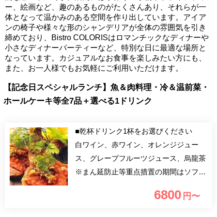
ー、絵画など、趣のあるものがたくさんあり、それらが一
体となって温かみのある空間を作り出しています。アイア
ンの椅子や様々な形のシャンデリアが全体の雰囲気を引き
締めており、Bistro COLORISはロマンチックなディナーや
小さなディナーパーティーなど、特別な日に最適な場所と
なっています。カジュアルなお食事を楽しみたい方にも、
また、お一人様でもお気軽にご利用いただけます。
【記念日スペシャルランチ】魚＆肉料理・冷＆温前菜・
ホールケーキ等全7品＋選べる1ドリンク
■乾杯ドリンク1杯をお選びください
白ワイン、赤ワイン、オレンジジュー
ス、グレープフルーツジュース、烏龍茶
※まん延防止等重点措置の期間はソフト
ドリンクのみの提供 【アニバーサリー
6800
円〜
プラン】 旬な食材を使用したシェフの
おまかせの全9品のフルコースです。 ア