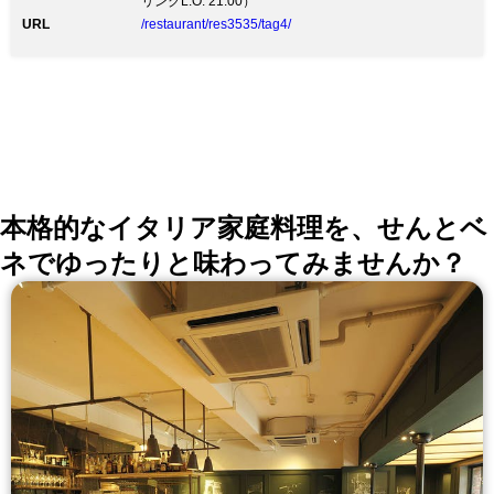
リンクL.O. 21:00）
にご用意しています □落ち着きのあるカウンター席の鮨
「海彦」 □目の前で焼き上げる特別な空間で！鉄板焼
URL
/restaurant/res3535/tag4/
「山彦」
本格的なイタリア家庭料理を、せんとベ
ネでゆったりと味わってみませんか？