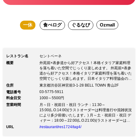
です。
一休
食べログ
ぐるなび
Ozmall
レストラン名
セントベーネ
概要
外苑前×表参道から好アクセス！本格イタリア家庭料理
を落ち着いた空間でじっくり楽しめます。 外苑前×表参
道から好アクセス！本格イタリア家庭料理を落ち着いた
空間でじっくり楽しめます。日本イタリア料理協会の会
長も務める巨匠・落合務シェフからただ一人暖簾分けを
住所
東京都渋谷区神宮前3-1-28 BELL TOWN 青山2F
許され、「予約が取れない料理教室」で有名な加藤政行
03-5775-5911
電話番号
氏が神宮前にオープンした「Sento Bene」 一品ごとグ
料金目安
1000～5500円
リルで焼き上げる手延べの『ラザーニャ』は雑誌・TV
営業時間
で取り上げられ大人気！伊産の小麦やそば粉をめん棒で
月～日・祝前日・祝日 ランチ：11:30～
仕上げるもっちり『手打ちパスタ』の数々、生クリーム
15:00(L.O.14:00)(ラストオーダーは料理進行や混雑状況
を使わず卵をたっぷり使った名物『カルボナーラ』、野
により多少前後いたします。) 月～土・祝前日・祝日 デ
菜は有機野菜が中心。
ィナー：18:00～22:00(L.O.21:00)(ラストオーダーは料
理進行や混雑状況により多少前後いたします。)
URL
/restaurant/res1724/tag4/