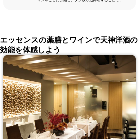
ャンルごとに分類し、タグ絞り込みをすることで、 い
ろんな切口で、レストランを探せる。記念日、女子
会、同窓会の会場・レストラン探しにを使いくださ
い。
詳しくはこちら >>
okaimonoレストラン 編集部
エッセンスの薬膳とワインで天神洋酒の
効能を体感しよう