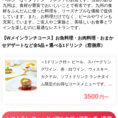
九州は、食材が豊富でおいしいことで有名です。九州の食
材をふんだんに使った料理を、リーズナブルな価格で提供
しています。また、お料理だけでなく、ビールやワインも
充実しています。ご友人やご家族と、美味しいお食事とワ
インを楽しむのに最適なレストランです。
【Wメインランチコース】お魚料理・お肉料理・おまか
せデザートなど全5品＋選べる1ドリンク（窓側席）
＜1ドリンク付＞ ビール、スパークリン
グワイン、赤・白ワイン、ウィスキー、
カクテル、ソフトドリンク ランチタイ
ム限定のお得なコースメニューです。
スープ・お魚料理・お肉料理・デザー
3500
円〜
ト・コーヒーを愉しめる充実の全4品ラ
ンチ！ 窓一面に広がる桜並木を眺めな
がらシェフ自慢の料理をお愉しみ下さ