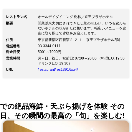
レストラン名
オールデイダイニング 樹林／京王プラザホテル
概要
開業以来大切にされてきた伝統の味わい、いつも変わら
ないホテルの味が新たに集います。幅広いメニューを豊
富に取り揃えて皆様をお迎えします。
住所
東京都新宿区西新宿２-２-１ 京王プラザホテル2階
03-3344-0111
電話番号
料金目安
5001～7000円
営業時間
月～日、祝日、祝前日: 07:00～20:00 （料理L.O. 19:30
ドリンクL.O. 19:30）
URL
/restaurant/res1391/tag4/
での絶品海鮮・天ぷら揚げを体験 その
日、その瞬間の最高の「旬」を楽しむ!