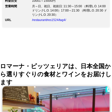
料金目安
10001～15000円
かぎ』13,000円（税込） ☆8種の天麩羅とかき揚げ小天
営業時間
丼、デザートなどが揃う『つくば』10,000円（税込）
月～日、祝日、祝前日: 11:30～15:00 （料理L.O. 14:00
ほか ◆ランチ ☆旬の食材が盛りだくさんのお得な平日
ドリンクL.O. 14:00）17:00～21:30 （料理L.O. 20:30 ド
限定ランチコース『しなの』3,800円（税込） ☆こだわ
リンクL.O. 20:30）
りの天麩羅やかき揚げ小天丼が味わえる『ひたち』
URL
/restaurant/res1524/tag4/
5,800円（税込）ほか ◆ドリンク ワインや日本酒など
多彩にご用意しています ◆空間 ホテル直営ならではの
洗練された上質な空間と高いホスピタリティ カウンタ
ーでは職人が目前で調理し、揚げたてをそのままお召し
上がりいただけます
ロマーナ・ピッツェリアは、日本全国か
ら選りすぐりの食材とワインをお届けし
ます