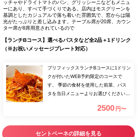
ッチャやドライトマトのパン、グリッシーニなどもメニュ
ーにあり、すべて手づくりである。店内はモスグリーンを
基調としたカジュアルで落ち着いた雰囲気で、窓からは陽
光がたっぷりと差し込みます。テーブル席が20席、カウン
ター席が8席用意されているので
【ランチBコース】選べるパスタなど全2品＋1ドリンク
（※お祝いメッセージプレート対応）
プリフィックスランチBコースに1ドリン
クが付いたWEB予約限定のコースで
す。 季節の食材を使用した前菜、パス
タを当日メニューよりお選びください。
店内はセンターのカウンターを中心にア
2500
円〜
ンティークのオブジェ、インテリアを配
し家庭的で肩ひじ張らず気軽にランチを
お楽しみ頂けます。 普段使い～様々な
セントベーネの詳細を見る
おもてなしの機会に最適なランチコース