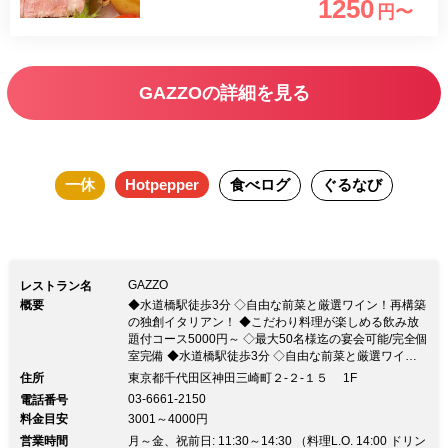
1250
円〜
GAZZOの詳細を見る
一休
Hotpepper
食べログ
ぐるなび
GAZZO
レストラン名
概要
◆水道橋駅徒歩3分 ◇自由な前菜と厳選ワイン！再構築
の独創イタリアン！ ◆こだわり料理が楽しめる飲み放
題付コース5000円～ ◇最大50名様迄の宴会可能/完全個
室完備 ◆水道橋駅徒歩3分 ◇自由な前菜と厳選ワイ
ン！再構築の独創イタリアン！ ◆こだわり料理が楽し
住所
東京都千代田区神田三崎町２-２-１５ 1F
める飲み放題付コース5000円～ ◇最大50名様迄の宴会
03-6661-2150
電話番号
可能/完全個室完備【何を食べてもオイシイ】をモット
料金目安
3001～4000円
ーにゴキゲンシェフが調理法を再構築！ ■シェフの手掛
営業時間
けるスパイス＆ブッチャーズな料理をご堪能下さい！ ■
月～金、祝前日: 11:30～14:30 （料理L.O. 14:00 ドリン