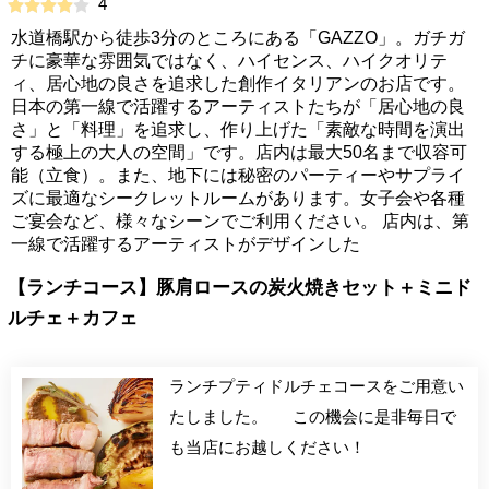
4
水道橋駅から徒歩3分のところにある「GAZZO」。ガチガ
チに豪華な雰囲気ではなく、ハイセンス、ハイクオリテ
ィ、居心地の良さを追求した創作イタリアンのお店です。
日本の第一線で活躍するアーティストたちが「居心地の良
さ」と「料理」を追求し、作り上げた「素敵な時間を演出
する極上の大人の空間」です。店内は最大50名まで収容可
能（立食）。また、地下には秘密のパーティーやサプライ
ズに最適なシークレットルームがあります。女子会や各種
ご宴会など、様々なシーンでご利用ください。 店内は、第
一線で活躍するアーティストがデザインした
【ランチコース】豚肩ロースの炭火焼きセット＋ミニド
ルチェ＋カフェ
ランチプティドルチェコースをご用意い
たしました。 この機会に是非毎日で
も当店にお越しください！