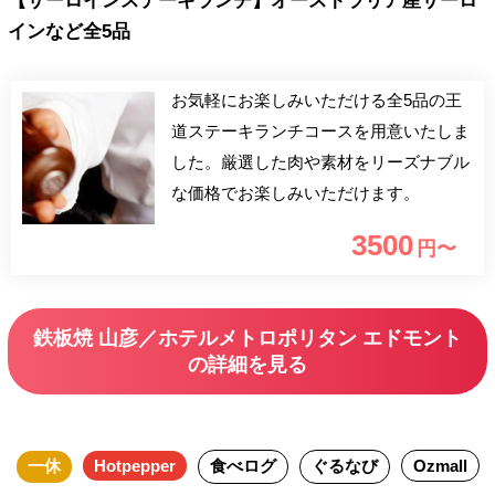
【サーロインステーキランチ】オーストラリア産サーロ
インなど全5品
お気軽にお楽しみいただける全5品の王
道ステーキランチコースを用意いたしま
した。厳選した肉や素材をリーズナブル
な価格でお楽しみいただけます。
3500
円〜
鉄板焼 山彦／ホテルメトロポリタン エドモント
の詳細を見る
一休
Hotpepper
食べログ
ぐるなび
Ozmall