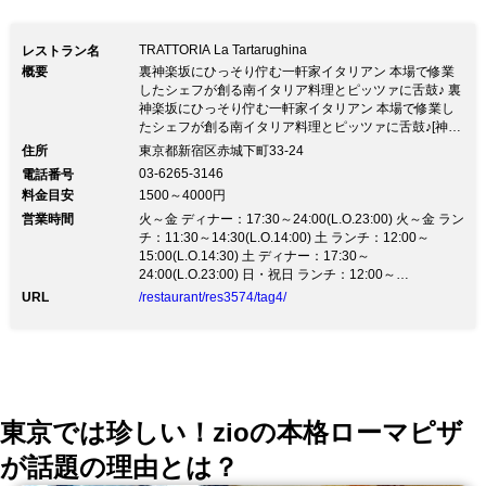
TRATTORIA La Tartarughina
レストラン名
概要
裏神楽坂にひっそり佇む一軒家イタリアン 本場で修業
したシェフが創る南イタリア料理とピッツァに舌鼓♪ 裏
神楽坂にひっそり佇む一軒家イタリアン 本場で修業し
たシェフが創る南イタリア料理とピッツァに舌鼓♪[神楽
坂駅から2分] 裏路地にひっそり佇む、南イタリア料理
住所
東京都新宿区赤城下町33-24
が愉しめる店 ◆イタリアで修行したオーナーシェフが
03-6265-3146
電話番号
手掛けた本場の味 プーリア料理を基盤にナポリ、カラ
料金目安
1500～4000円
ーブリア、シチリア料理を中心としたメニュー構成。
営業時間
イタリアで学んだ素材の味を活かす調理法や考え方を忠
火～金 ディナー：17:30～24:00(L.O.23:00) 火～金 ラン
実に実践して、ご提供しております。 ◆細部までこだ
チ：11:30～14:30(L.O.14:00) 土 ランチ：12:00～
わり抜いた空間創り アンティークの扉、ナポリの職人
15:00(L.O.14:30) 土 ディナー：17:30～
が創ったオーダーメイドのランプシェードやタイル絵、
24:00(L.O.23:00) 日・祝日 ランチ：12:00～
イス、テーブルや食器類など細部までこだわった空間演
15:00(L.O.14:30) 日・祝日 ディナー：17:30～
URL
/restaurant/res3574/tag4/
22:30(L.O.22:00)
出。 ◆南イタリアの伝統料理をコースで堪能 各種パー
ティーに♪[3時間飲放付]大皿コース6,000 ★ディナーコ
ース3,900円～ ◆フロアのご案内 [1F]カウンター1～7名
様／テーブル2名様×4卓(半個室タイプ) [B1]8～16名様
（貸切個室）
東京では珍しい！zioの本格ローマピザ
が話題の理由とは？