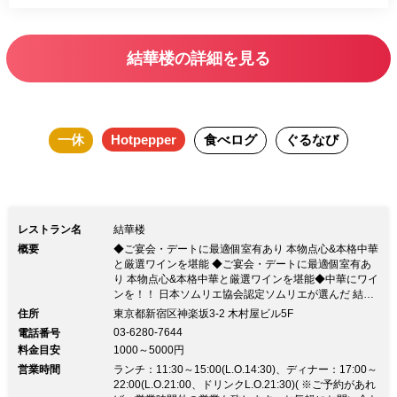
結華楼の詳細を見る
一休
Hotpepper
食べログ
ぐるなび
レストラン名
結華楼
概要
◆ご宴会・デートに最適個室有あり 本物点心&本格中華
と厳選ワインを堪能 ◆ご宴会・デートに最適個室有あ
り 本物点心&本格中華と厳選ワインを堪能◆中華にワイ
ンを！！ 日本ソムリエ協会認定ソムリエが選んだ 結華
楼の料理に合ったワインをご堪能下さい ◆研ぎ澄まさ
住所
東京都新宿区神楽坂3-2 木村屋ビル5F
れた感性で仕上げる点心＆中華料理 料理長が創る五感
03-6280-7644
電話番号
に響く中華料理 神楽坂の桜をイメージした『神楽坂小
料金目安
1000～5000円
籠包』 ◆コース料理 リーズナブル コース 3,980円 スタ
営業時間
ンダードコース 5,000円 シェフおすすめコース 8,000円
ランチ：11:30～15:00(L.O.14:30)、ディナー：17:00～
プレミアムコース 10,000円 お誕生日コース 10,000円
22:00(L.O.21:00、ドリンクL.O.21:30)( ※ご予約があれ