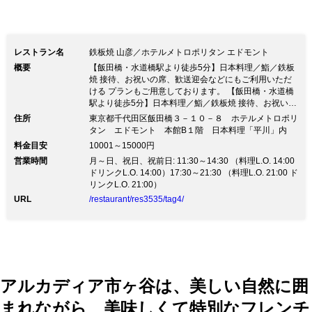
レストラン名
鉄板焼 山彦／ホテルメトロポリタン エドモント
概要
【飯田橋・水道橋駅より徒歩5分】日本料理／鮨／鉄板
焼 接待、お祝いの席、歓送迎会などにもご利用いただ
ける プランもご用意しております。 【飯田橋・水道橋
駅より徒歩5分】日本料理／鮨／鉄板焼 接待、お祝いの
席、歓送迎会などにもご利用いただける プランもご用
住所
東京都千代田区飯田橋３－１０－８ ホテルメトロポリ
意しております。☆飯田橋・水道橋駅より徒歩5分☆ ホ
タン エドモント 本館B１階 日本料理「平川」内
テルメトロポリタンエドモント内の地下1階のレストラ
料金目安
10001～15000円
ンでは「日本料理」「鉄板焼」「鮨」各コーナーがござ
営業時間
月～日、祝日、祝前日: 11:30～14:30 （料理L.O. 14:00
います □料亭を思わせる趣のある店内の日本料理「平
ドリンクL.O. 14:00）17:30～21:30 （料理L.O. 21:00 ド
川」 昼は定食やお膳料理などを、夜は会席料理を中心
リンクL.O. 21:00）
にご用意しています □落ち着きのあるカウンター席の鮨
「海彦」 □目の前で焼き上げる特別な空間で！鉄板焼
URL
/restaurant/res3535/tag4/
「山彦」
アルカディア市ヶ谷は、美しい自然に囲
まれながら、美味しくて特別なフレンチ