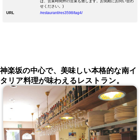
ば、営業時間外の営業も致します。お気軽にお問い合わ
結華楼特選コース 20,000円 ※要予約
せください。)
URL
/restaurant/res3598/tag4/
神楽坂の中心で、美味しい本格的な南イ
タリア料理が味わえるレストラン。