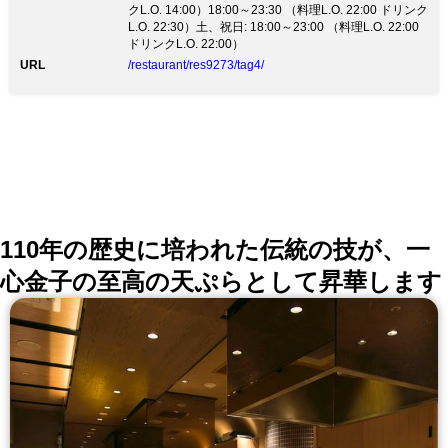
ソムリエ在中!お客様の好みに合わせてワインをナビゲ
クL.O. 14:00）18:00～23:30 （料理L.O. 22:00 ドリンク
ート！ ■記念日、送別会、接待等様々な用途に対応可
L.O. 22:30）土、祝日: 18:00～23:00 （料理L.O. 22:00
能！ ■8名～15名様まで使える秘密の地下個室も完備！
ドリンクL.O. 22:00）
■肩肘張らずに楽しめる自由な空間と陽気なスタッフが
URL
/restaurant/res9273/tag4/
あなたを待っています！ 【水道橋なら、GAZZOでし
ょ！】
110年の歴史に培われた伝統の技が、一
心金子の至高の天ぷらとして昇華します