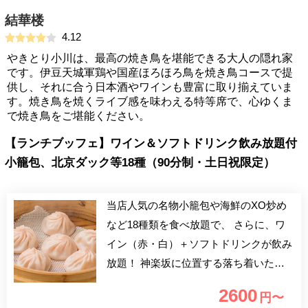
結華楼
4.12
やきとり小川は、最高の焼き鳥を堪能できる大人の隠れ家
です。伊豆天城軍鶏や国産ほろほろ鳥を焼き鳥コースで提
供し、それに合う日本酒やワインも豊富に取り揃えていま
す。焼き鳥を焼くライブ感を味わえる特等席で、心ゆくま
で焼き鳥をご堪能ください。
【ランチブッフェ】ワイン＆ソフトドリンク飲み放題付
小籠包、北京ダック等18種（90分制・土日祝限定）
当店人気の名物小籠包や海鮮のXO炒め
など18種類を食べ放題で、 さらに、ワ
イン（赤・白）＋ソフトドリンクが飲み
放題！ 神楽坂に位置する落ち着いた雰
囲気の店内にて、 心行くまでたっぷり
2600
円〜
とランチをお楽しみ下さい。