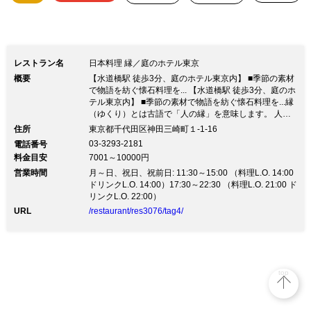
レストラン名
日本料理 縁／庭のホテル東京
概要
【水道橋駅 徒歩3分、庭のホテル東京内】 ■季節の素材
で物語を紡ぐ懐石料理を... 【水道橋駅 徒歩3分、庭のホ
テル東京内】 ■季節の素材で物語を紡ぐ懐石料理を...縁
（ゆくり）とは古語で「人の縁」を意味します。 人と
人とが出会い、縁を結び、ゆっくりと寛いでいただきた
住所
東京都千代田区神田三崎町１-1-16
いという願いを込めて名付けられました。 大きな窓に
03-3293-2181
電話番号
広がる中庭の景色を楽しみながら、産地直送の魚介など
料金目安
7001～10000円
厳選素材で作られた四季折々の懐石料理をご堪能くださ
営業時間
い。 ◇◇接待の利用に最適◇◇
月～日、祝日、祝前日: 11:30～15:00 （料理L.O. 14:00
ドリンクL.O. 14:00）17:30～22:30 （料理L.O. 21:00 ド
リンクL.O. 22:00）
URL
/restaurant/res3076/tag4/
top