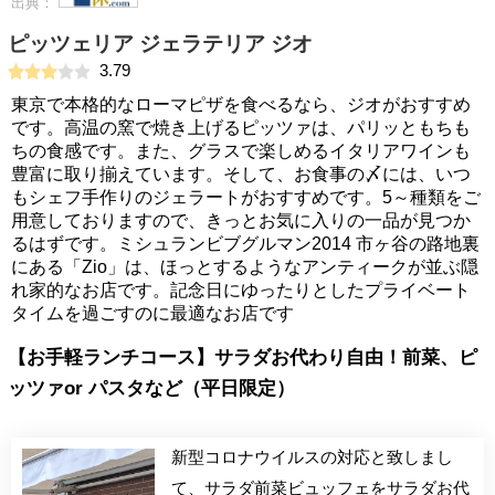
出典：
ピッツェリア ジェラテリア ジオ
3.79
東京で本格的なローマピザを食べるなら、ジオがおすすめ
です。高温の窯で焼き上げるピッツァは、パリッともちも
ちの食感です。また、グラスで楽しめるイタリアワインも
豊富に取り揃えています。そして、お食事の〆には、いつ
もシェフ手作りのジェラートがおすすめです。5～種類をご
用意しておりますので、きっとお気に入りの一品が見つか
るはずです。ミシュランビブグルマン2014 市ヶ谷の路地裏
にある「Zio」は、ほっとするようなアンティークが並ぶ隠
れ家的なお店です。記念日にゆったりとしたプライベート
タイムを過ごすのに最適なお店です
【お手軽ランチコース】サラダお代わり自由！前菜、ピ
ッツァor パスタなど（平日限定）
新型コロナウイルスの対応と致しまし
て、サラダ前菜ビュッフェをサラダお代