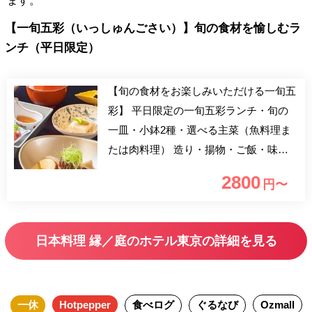
ます。
【一旬五彩（いっしゅんごさい）】旬の食材を愉しむラ
ンチ（平日限定）
【旬の食材をお楽しみいただける一旬五
彩】 平日限定の一旬五彩ランチ・旬の
一皿・小鉢2種・選べる主菜（魚料理ま
たは肉料理） 造り・揚物・ご飯・味噌
汁・香の物とご満足いただけるランチセ
2800
円〜
ット。 お庭の景色を眺めながら、ごゆ
っくりとお食事をお愉しみ下さいませ。
日本料理 縁／庭のホテル東京の詳細を見る
一休
Hotpepper
食べログ
ぐるなび
Ozmall