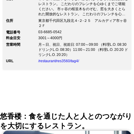
レストラン。 こだわりのフレンチを心ゆくまでご堪能
ください。 市ヶ谷の桜並木をのぞむ、窓を大きくとら
れた開放的なレストラン。 こだわりのフレンチを心ゆ
くまでご堪能ください。●市ヶ谷駅から徒歩2分 ●アルカ
住所
東京都千代田区九段北４‐２‐２５ アルカディア市ヶ谷
ディア市ヶ谷(私学会館)内にあるフレンチレストランで
２Ｆ
す。 ●仲間同士の楽しいご会食、大切なお客様の接待な
03-6685-0542
電話番号
ど多様なニーズにお応えします。
料金目安
3001～4000円
営業時間
月～日、祝日、祝前日: 07:00～09:00 （料理L.O. 08:30
ドリンクL.O. 08:30）11:00～21:00 （料理L.O. 20:20 ド
リンクL.O. 20:20）
URL
/restaurant/res3560/tag4/
悠香楼：食を通じた人と人とのつながり
を大切にするレストラン。