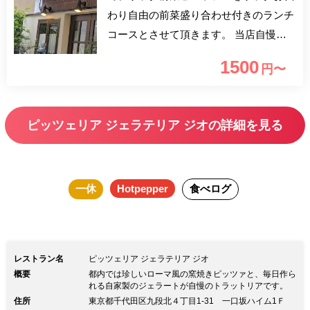
わり自由の前菜盛り合わせ付きのランチ
コースとさせて頂きます。 当店自慢の
都内では珍しいローマピッツァ or パス
1500
円〜
タ、お飲み物までついたとてもお得なプ
ランとなっております！ お飲物のなか
にはビール、赤 白ワインも入ってお
ピッツェリア ジェラテリア ジオの詳細を見る
り、平日でもごゆっくりランチを召し上
がっていただけます。
一休
Hotpepper
食べログ
レストラン名
ピッツェリア ジェラテリア ジオ
概要
都内では珍しいローマ風の窯焼きピッツァと、毎日作ら
れる自家製のジェラートが自慢のトラットリアです。
住所
東京都千代田区九段北４丁目1-31 一口坂ハイム1Ｆ