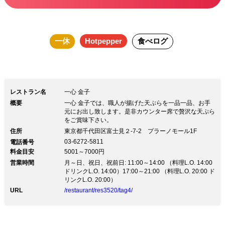
を始め江戸前はもちろん、東京産の野菜
も産直で取り揃え、水菓子は江戸浅草名
一休
Hotpepper
食べログ
物揚げ饅頭と、江戸時代から続く胡麻の
香りと旨味を効かせた天麩羅の良さが味
わえる。さらに乾杯ドリンクのサービス
も加え、ぜひぜひ「TOKYO」をご堪能
レストラン名
一心 金子
下さい。
概要
一心 金子では、職人が揚げた天ぷらを一品一品、お手
元にお出し致します。是非カウンター席で贅沢な天ぷら
をご賞味下さい。
住所
東京都千代田区富士見２-7-2 プラーノモール1F
03-6272-5811
電話番号
料金目安
5001～7000円
営業時間
月～日、祝日、祝前日: 11:00～14:00 （料理L.O. 14:00
ドリンクL.O. 14:00）17:00～21:00 （料理L.O. 20:00 ド
リンクL.O. 20:00）
URL
/restaurant/res3520/tag4/