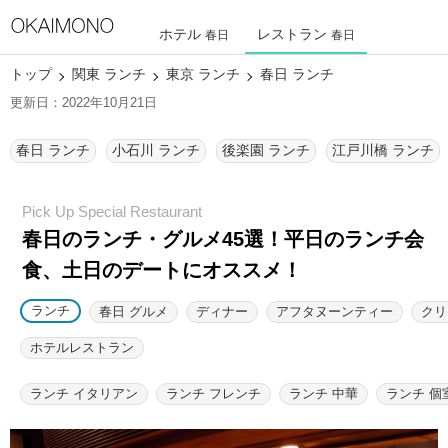
ホテル
レストラン
春日
春日
トップ
関東 ランチ
東京 ランチ
春日 ランチ
更新日：2022年10月21日
春日 ランチ
小石川 ランチ
後楽園 ランチ
江戸川橋 ランチ
春日のランチ・グルメ45選！
平日のランチ会
食、土日のデートにオススメ！
ランチ
春日 グルメ
ディナー
アフタヌーンティー
クリ
ホテルレストラン
ランチ イタリアン
ランチ フレンチ
ランチ 中華
ランチ 個