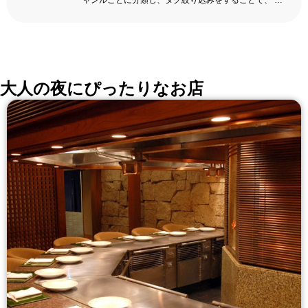
ャンルごとに分類し、タグ絞り込みをすることで、 い
ろんな切口で、レストランを探せる。記念日、女子
会、同窓会の会場・レストラン探しにを使いくださ
い。
詳しくはこちら >>
okaimonoレストラン 編集部
大人の夜にぴったりなお店