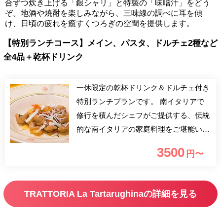
合ずつ炊き上げる「銀シャリ」と特製の「味噌汁」をどう
ぞ。地酒や焼酎を楽しみながら、三味線の調べに耳を傾
け、日頃の疲れを癒すくつろぎの空間を提供します。
【特別ランチコース】メイン、パスタ、ドルチェ2種など
全4品＋乾杯ドリンク
一休限定の乾杯ドリンク＆ドルチェ付き
特別ランチプランです。 南イタリアで
修行を積んだシェフがご提供する、伝統
的な南イタリアの家庭料理をご堪能いた
だけます。神楽坂駅2番出口より徒歩2
3500
円〜
分。イタリアから仕入れた可愛らしい調
度品に囲まれた店内でお友達や同僚の方
と素敵なお時間をお過ごしください。
TRATTORIA La Tartarughinaの詳細を見る