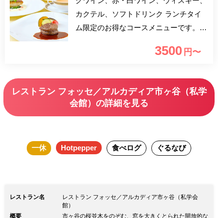
グワイン、赤・白ワイン、ウィスキー、
カクテル、ソフトドリンク ランチタイ
ム限定のお得なコースメニューです。
スープ・お魚料理・お肉料理・デザー
3500
円〜
ト・コーヒーを愉しめる充実の全4品ラ
ンチ！ 窓一面に広がる桜並木を眺めな
がらシェフ自慢の料理をお愉しみ下さ
レストラン フォッセ／アルカディア市ヶ谷（私学
い。
会館）の詳細を見る
一休
Hotpepper
食べログ
ぐるなび
レストラン名
レストラン フォッセ／アルカディア市ヶ谷（私学会
館）
概要
市ヶ谷の桜並木をのぞむ、窓を大きくとられた開放的な