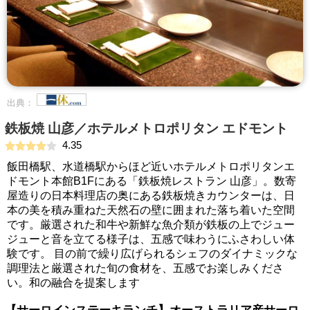
出典：
鉄板焼 山彦／ホテルメトロポリタン エドモント
4.35
飯田橋駅、水道橋駅からほど近いホテルメトロポリタンエ
ドモント本館B1Fにある「鉄板焼レストラン 山彦」。数寄
屋造りの日本料理店の奥にある鉄板焼きカウンターは、日
本の美を積み重ねた天然石の壁に囲まれた落ち着いた空間
です。厳選された和牛や新鮮な魚介類が鉄板の上でジュー
ジューと音を立てる様子は、五感で味わうにふさわしい体
験です。 目の前で繰り広げられるシェフのダイナミックな
調理法と厳選された旬の食材を、五感でお楽しみくださ
い。和の融合を提案します