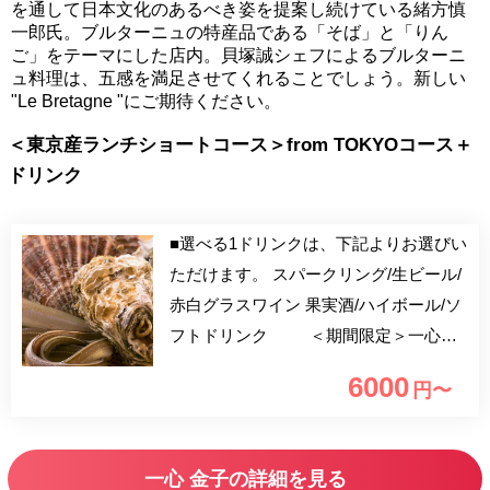
を通して日本文化のあるべき姿を提案し続けている緒方慎
一郎氏。ブルターニュの特産品である「そば」と「りん
ご」をテーマにした店内。貝塚誠シェフによるブルターニ
ュ料理は、五感を満足させてくれることでしょう。新しい
"Le Bretagne "にご期待ください。
＜東京産ランチショートコース＞from TOKYOコース＋
ドリンク
■選べる1ドリンクは、下記よりお選びい
ただけます。 スパークリング/生ビール/
赤白グラスワイン 果実酒/ハイボール/ソ
フトドリンク ＜期間限定＞一心金
子5周年さらにはオリンピック記念とし
6000
円〜
て作成した 「東京産」の食材にこだわ
ったコース。ご好評を頂いておりました
事もあり今回はランチ限定ショートコー
一心 金子の詳細を見る
スをご用意致しました。 天麩羅の穴子