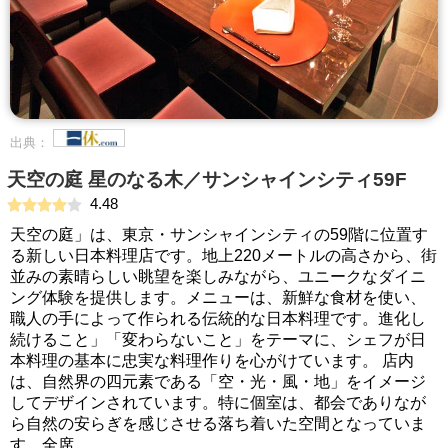
出典：
天空の庭 星のなる木／サンシャインシティ59F
4.48
天空の庭」は、東京・サンシャインシティの59階に位置す
る新しい日本料理店です。地上220メートルの高さから、街
並みの素晴らしい眺望を楽しみながら、ユニークなダイニ
ング体験を提供します。メニューは、新鮮な食材を使い、
職人の手によって作られる伝統的な日本料理です。進化し
続けること」「変わらないこと」をテーマに、シェフが日
本料理の基本に忠実な料理作りを心がけています。 店内
は、自然界の四元素である「空・光・風・地」をイメージ
してデザインされています。特に個室は、都会でありなが
ら自然の安らぎを感じさせる落ち着いた空間となっていま
す。全席