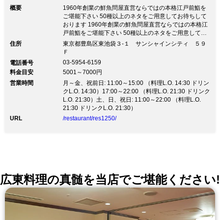
引き出す「仕込み」と「技」で 手間を
概要
1960年創業の鮮魚問屋直営ならではの本格江戸前鮨を
惜しまず本物の味を提供します。
ご堪能下さい 50種以上のネタをご用意してお待ちして
おります 1960年創業の鮮魚問屋直営ならではの本格江
戸前鮨をご堪能下さい 50種以上のネタをご用意してお
待ちしておりますソーシャルディスタンスの確保、安全
住所
東京都豊島区東池袋３-１ サンシャインシティ ５９
面・衛生面に配慮し営業致します。 テーブルの間引
Ｆ
き、カウンターも席間隔を空けております。 ◎晴れの
03-5954-6159
電話番号
日の会食や接待におすすめ 刺身・握り・季節料理を贅
料金目安
5001～7000円
沢に盛り込んだ「おまかせコース」 ◎記念日デートを
営業時間
盛り上げる絶景 目の前に広がる素晴らしい眺望に会話
月～金、祝前日: 11:00～15:00 （料理L.O. 14:30 ドリン
も弾む 席のみのご予約も承ります ◎お好みや目的に合
クL.O. 14:30）17:00～22:00 （料理L.O. 21:30 ドリンク
わせて… にぎり1カンからご注文可能なにぎり、お得な
L.O. 21:30）土、日、祝日: 11:00～22:00 （料理L.O.
セット、ご宴会コースをご用意 旬の食材に舌鼓「永楽
21:30 ドリンクL.O. 21:30）
コース」 ★お昼の鮨コース ★テーブル 26席 カウンタ
URL
/restaurant/res1250/
ー 15席 ★広々とした完全個室4～8名様 2室つなげて14
名様、最大16名様まで まずはお気軽にお問い合わせ下
さい
広東料理の真髄を当店でご堪能ください!