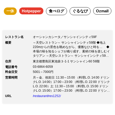
一休
Hotpepper
食べログ
ぐるなび
Ozmall
レストラン名
オーシャンカシータ／サンシャインシティ59F
概要
～天空レストラン～ サンシャインシティ59階 ◆地上
220mからの景色を眺めながら、優雅なひと時を… ◆
本場の味を知るシェフが織り成す、素材の味を楽しむイ
タリアン ～天空レストラン～ サンシャインシティ59階
◆地上220mからの景色を眺めながら、優雅なひと時
住所
東京都豊島区東池袋３-1-1 サンシャイン60 59階
を… ◆本場の味を知るシェフが織り成す、素材の味
03-6864-6059
電話番号
を楽しむイタリアン本場・イタリアで修業を積んだ、経
料金目安
5001～7000円
験豊富なシェフが織り成す 素材本来の味をカジュアル
営業時間
に楽しめる《OCEAN Casita》 素材の持つ魅力を最大限
月～金、祝前日: 11:30～15:00 （料理L.O. 14:00 ドリン
活かした本格イタリアンを 肩肘張らず、お気軽にお楽
クL.O. 14:00）17:00～23:00 （料理L.O. 22:00 ドリンク
しみください ★忘年会プラン ご予約受付中！★ お一人
L.O. 22:00）土: 11:30～15:00 （料理L.O. 15:00 ドリン
様6,600円(税込)～大皿料理+120分飲み放題をお楽しみ
クL.O. 15:00）17:00～23:00 （料理L.O. 22:00 ドリンク
頂ける、 忘年会にぴったりなプランをご用意しており
L.O. 22:00）日、祝日: 11:30～15:00 （料理L.O. 15:00
URL
/restaurant/res1252/
ます！ 一年の締めくくりに、大切なご友人や会社の仲
ドリンクL.O. 15:00）17:00～22:00 （料理L.O. 21:00 ド
間とぜひご利用ください 【早期予約特典】 10日前まで
リンクL.O. 21:00）
の発注で、乾杯スパークリングワインサービス！