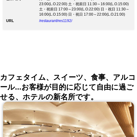
名様～80名様 【早割特典】１ヶ月前のご予約で飲み
23:00(L.O.22:00) 土・祝前日 11:30～16:00(L.O.15:00)
放題30分延長！ 90分→120分 ※ご利用の場合はお電
土・祝前日 17:00～23:00(L.O.22:00) 日・祝日 11:30～
話にてお申し込みください。
16:00(L.O.15:00) 日・祝日 17:00～22:00(L.O.21:00)
URL
/restaurant/res1192/
カフェタイム、スイーツ、食事、アルコ
ール...お客様が目的に応じて自由に過ご
せる、ホテルの新名所です。