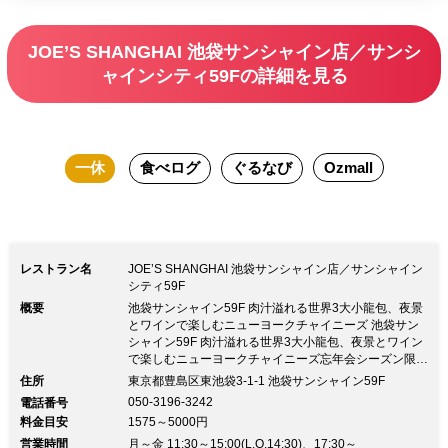
JOE’S SHANGHAI 池袋サンシャイン店／サンシ
ャインシティ59Fの詳細を見る
一休
食べログ
ぐるなび
Ozmall
レストラン名
JOE’S SHANGHAI 池袋サンシャイン店／サンシャイン
シティ59F
概要
池袋サンシャイン59F 肉汁溢れる世界3大小龍包、夜景
とワインで楽しむニューヨークチャイニーズ 池袋サン
シャイン59F 肉汁溢れる世界3大小龍包、夜景とワイン
で楽しむニューヨークチャイニーズ忘年会シーズン限
定！飲み放題付きプラン！当店料理長がおすすめする厳
住所
東京都豊島区東池袋3-1-1 池袋サンシャイン59F
選中華フルコース！！59階からの夜景と共に絶品モダ
050-3196-3242
電話番号
ンチャイニーズ料理をご堪能くださいませ！！ ★絶品
料金目安
1575～5000円
小籠包、フカヒレ姿煮など豪華飲み放題付き 【忘年会
営業時間
特別コース】 お一人9900円（税・サービス料込） ２
月～金 11:30～15:00(L.O.14:30)、17:30～