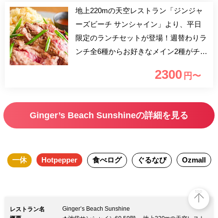
地上220mの天空レストラン「ジンジャ
ーズビーチ サンシャイン」より、平日
限定のランチセットが登場！週替わりラ
ンチ全6種からお好きなメイン2種がチョ
イス出来る平日限定の予約プラン。乾杯
2300
円〜
スパークリングワイン＆セットドリンク
付きで、ハワイのリゾートホテルのよう
な開放的な空間で、流れる滝の音ととも
Ginger’s Beach Sunshineの詳細を見る
に癒しの午後のひとときを。
一休
Hotpepper
食べログ
ぐるなび
Ozmall
top
Ginger’s Beach Sunshine
レストラン名