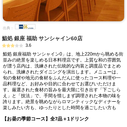
出典：
鮨処 銀座 福助 サンシャイン60店
3.6
鮨処 銀座福助 サンシャイン0」は、地上220mから眺める街
並みの絶景を楽しめる日本料理店です。上質な和の雰囲気
が漂う店内は、洗練された伝統的な内装と調度品でまとめ
られ、洗練されたダイニングを演出します。メニューは、
旬の食材や地元の食材をふんだんに使ったコース料理や一
品料理など、お好みや目的に合わせてお選びいただけま
す。厳選された食材の旨みを最大限に引き出す「下ごしら
え」と「技法」で、手間を惜しまず調理された本物の味を
誇ります。絶景を眺めながらロマンティックなディナーを
楽しみたい方も、ゆったりとした時間を過ごしたい方も
【お昼の季節コース】全7品＋1ドリンク