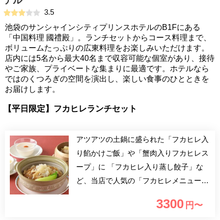
テル
3.5
池袋のサンシャインシティプリンスホテルのB1Fにある
「中国料理 國禮殿」。ランチセットからコース料理まで、
ボリュームたっぷりの広東料理をお楽しみいただけます。
店内には5名から最大40名まで収容可能な個室があり、接待
やご家族、プライベートな集まりに最適です。ホテルなら
ではのくつろぎの空間を演出し、楽しい食事のひとときを
お届けします。
【平日限定】フカヒレランチセット
アツアツの土鍋に盛られた「フカヒレ入
り餡かけご飯」や「蟹肉入りフカヒレス
ープ」に 「フカヒレ入り蒸し餃子」な
ど、当店で人気の「フカヒレメニュー」
を堪能できるセットです。 ホテルな
3300
円〜
らではの落ち着いた空間で、ごゆっくり