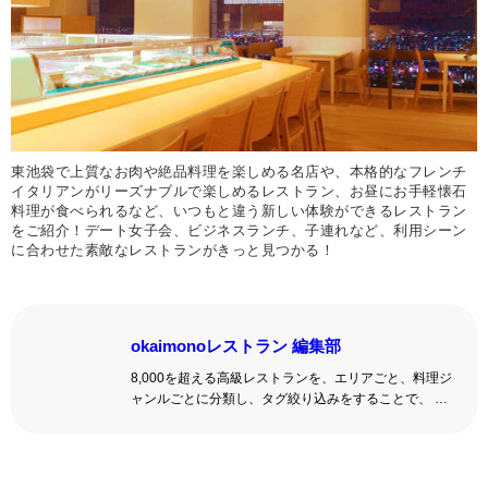
東池袋で上質なお肉や絶品料理を楽しめる名店や、本格的なフレンチ
イタリアンがリーズナブルで楽しめるレストラン、お昼にお手軽懐石
料理が食べられるなど、いつもと違う新しい体験ができるレストラン
をご紹介！デート女子会、ビジネスランチ、子連れなど、利用シーン
に合わせた素敵なレストランがきっと見つかる！
okaimonoレストラン 編集部
8,000を超える高級レストランを、エリアごと、料理ジ
ャンルごとに分類し、タグ絞り込みをすることで、 い
ろんな切口で、レストランを探せる。記念日、女子
会、同窓会の会場・レストラン探しにを使いくださ
い。
詳しくはこちら >>
okaimonoレストラン 編集部