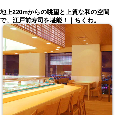
地上220mからの眺望と上質な和の空間
で、江戸前寿司を堪能！｜ちくわ。