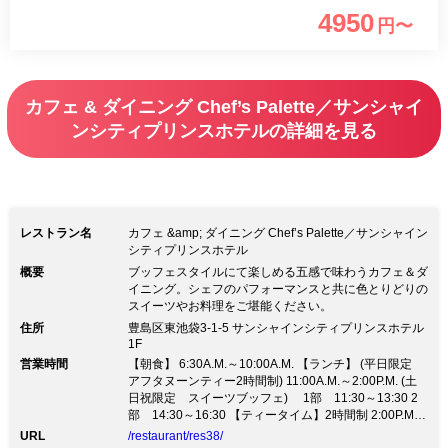
美味しい お店認定店ならではのフレー
4950
円〜
バーティーとともに午後のひと時をお楽
しみください。
カフェ & ダイニング Chef’s Palette／サンシャイ
ンシティプリンスホテルの詳細を見る
レストラン名
カフェ &amp; ダイニング Chef’s Palette／サンシャイン
シティプリンスホテル
概要
ブッフェスタイルにて楽しめる五感で味わうカフェ＆ダ
イニング。シェフのパフォーマンスと共に色とりどりの
スイーツやお料理をご堪能ください。
住所
豊島区東池袋3-1-5 サンシャインシティプリンスホテル
1F
営業時間
【朝食】 6:30A.M.～10:00A.M. 【ランチ】 (平日限定
アフタヌーンティー2時間制) 11:00A.M.～2:00P.M. (土
日祝限定 スイーツブッフェ) 1部 11:30～13:30 2
部 14:30～16:30 【ティータイム】2時間制 2:00P.M.
～5:00P.M. 【ディナー】 5:00P.M.～9:00P.M.
URL
/restaurant/res38/