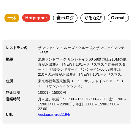
室ご用意
一休
Hotpepper
食べログ
ぐるなび
Ozmall
レストラン名
サンシャイン クルーズ・クルーズ／サンシャインシテ
ィ58F
概要
池袋ランドマーク サンシャイン60 58階 地上210Ｍの絶
景がお出迎え 【NEW】10/1～クリスマス予約受付スタ
ート！ 池袋ランドマーク サンシャイン60 58階 地上
210Ｍの絶景がお出迎え 【NEW】10/1～クリスマス予
約受付スタート！５８Ｆという高層階から眺める景色は
住所
東京都豊島区東池袋３－１ サンシャイン６０ ５８
まさに絶景。 五感をくすぐるイタリアンフレンチをコ
Ｆ （サンシャインシティ）
ース形式でお楽しみいただけます。 2020年8月より平
料金目安
10001～15000円
日限定でアフタヌーンティーもスタート。 新生活様式
営業時間
月～金、祝前日: 11:30～15:0017:00～23:00土: 11:00～
に即したウイルス感染防止対策を実施しており、様々な
15:0017:00～23:00日、祝日: 11:00～15:0017:00～
用途でご利用がいただけるスカイレストランです。 ■記
22:00
念日・誕生日・各種お祝いにアニバーサリーコース
URL
/restaurant/res1194/
10,000円～ ■【各種イベント・宴席】少人数から大人数
まで対応可能・音響機材・映像機器など設備充実 ■大小
全13個室ご用意