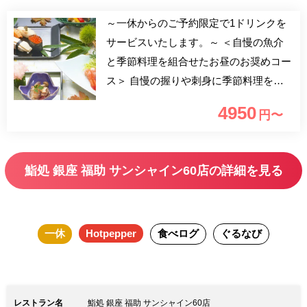
～一休からのご予約限定で1ドリンクを
サービスいたします。～ ＜自慢の魚介
と季節料理を組合せたお昼のお奨めコー
ス＞ 自慢の握りや刺身に季節料理を組
合せたお昼の特別コース。
4950
円〜
*********************************************
サンシャインシティ展望台（SKY
CIRCUSサンシャイン60展望台）半額券
鮨処 銀座 福助 サンシャイン60店の詳細を見る
付 地上220mからの眺望と上質な和の空
間で、 築地鮮魚問屋直営ならではの本
格江戸前鮨の「活き」と「粋」をご堪能
一休
Hotpepper
食べログ
ぐるなび
ください。旬や産地に拘ったネタは常時
50種以上、コース料理や一品料理も充
実、 お好みや目的に併せてご利用いた
だけます。 厳選素材の旨みを最大限に
レストラン名
鮨処 銀座 福助 サンシャイン60店