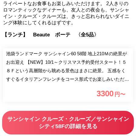
ライベートなお食事もお楽しみいただけます。 2人きりの
ロマンティックなディナーも、友人との夜会も、サンシャ
イン・クルーズ・クルーズは、きっと忘れられないダイニ
ング体験にしてくれるはずです。
【ランチ】 Beaute ボーテ 〈全5品〉
池袋ランドマーク サンシャイン60 58階 地上210Ｍの絶景が
お出迎え 【NEW】10/1～クリスマス予約受付スタート！５
８Ｆという高層階から眺める景色はまさに絶景。 五感をく
すぐるイタリアンフレンチをコース形式でお楽しみいただけ
ます。 2020年8月より平日限定でアフタヌーンティーもスタ
3300
円〜
ート。 新生活様式に即したウイルス感染防止対策を実施し
ており、様々な用途でご利用がいただけるスカイレストラン
です。 ■記念日・誕生日・各種お祝いにアニバーサリーコー
サンシャイン クルーズ・クルーズ／サンシャイン
ス10,000円～ ■【各種イベント・宴席】少人数から大人数ま
シティ58Fの詳細を見る
で対応可能・音響機材・映像機器など設備充実 ■大小全13個