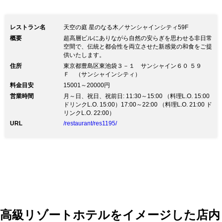
レストラン名
天空の庭 星のなる木／サンシャインシティ59F
概要
超高層ビルにありながら自然の安らぎを思わせる非日常
空間で、伝統と都会性を両立させた新感覚の和食をご提
供いたします。
住所
東京都豊島区東池袋３－１ サンシャイン６０ ５９
Ｆ （サンシャインシティ）
料金目安
15001～20000円
営業時間
月～日、祝日、祝前日: 11:30～15:00 （料理L.O. 15:00
ドリンクL.O. 15:00）17:00～22:00 （料理L.O. 21:00 ド
リンクL.O. 22:00）
URL
/restaurant/res1195/
高級リゾートホテルをイメージした店内