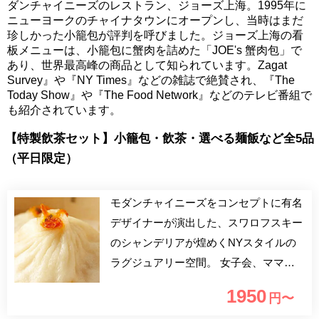
ダンチャイニーズのレストラン、ジョーズ上海。1995年に
ニューヨークのチャイナタウンにオープンし、当時はまだ
珍しかった小籠包が評判を呼びました。ジョーズ上海の看
板メニューは、小籠包に蟹肉を詰めた「JOE's 蟹肉包」で
あり、世界最高峰の商品として知られています。Zagat
Survey』や『NY Times』などの雑誌で絶賛され、『The
Today Show』や『The Food Network』などのテレビ番組で
も紹介されています。
【特製飲茶セット】小籠包・飲茶・選べる麺飯など全5品
（平日限定）
モダンチャイニーズをコンセプトに有名
デザイナーが演出した、スワロフスキー
のシャンデリアが煌めくNYスタイルの
ラグジュアリー空間。 女子会、ママ会
で楽しいおしゃべりに花を咲かせてくだ
1950
円〜
さい！