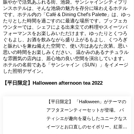
賑やかで活気あふれる街、池袋。サンシャインシティプリ
ンスホテルは、そんな池袋の魅力を存分に味わえるホテル
です。ホテル内の「Café & Dining Chef's Palette」は、ゆっ
たりとした時間を過ごすのに最適な場所です。ブッフェカ
ウンターでは、シェフによる出来立ての料理やスイーツパ
フォーマンスをお楽しみいただけます。ゆったりとくつろ
ぐもよし、お酒を飲みながら盛り上がるもよし、くつろぎ
と賑わいを兼ね備えた空間で、使い方はあなた次第。思い
思いの時間をお楽しみください。 温かみのあるナチュラル
な雰囲気の店内は、居心地の良い空間を演出しています。
ホテルの名前である「サンシャイン（SUN）」をイメージ
した照明デザイン。
【平日限定】Halloween afternoon tea 2022
【平日限定】 「Halloween」がテーマの
アフタヌーンティーセットが登場。 パ
ティシエが趣向を凝らしたユニークなス
イーツとお口直しのセイボリー、紅茶の