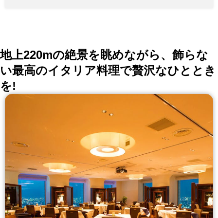
（L.O.8:30P.M)
地上220mの絶景を眺めながら、飾らな
い最高のイタリア料理で贅沢なひととき
を!