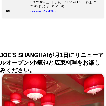
L.O. 21:00）土、日、祝日: 11:00～21:30 （料理L.O.
飲み放題付き￥6,000(消費税・サービス料含む)より
21:00 ドリンクL.O. 21:00）
URL
/restaurant/res1268/
JOE'S SHANGHAIが月1日にリニューア
ルオープン!小籠包と広東料理をお楽し
みください。