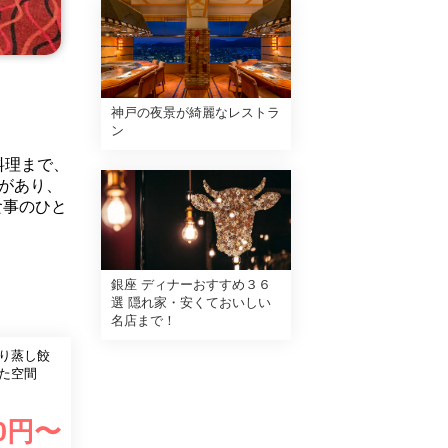
神戸の夜景が綺麗なレストラ
ン
料理まで、
があり、
食事のひと
銀座 ディナーおすすめ３６
選 隠れ家・安くておいしい
名店まで！
り蒸し餃
た空間
0
円〜