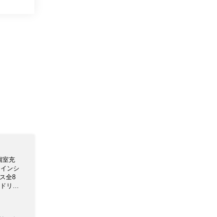
個室充
ャインシ
ス全8
用ドリン
＋飲み放