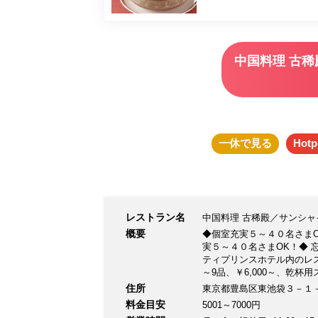
中国料理 古
一休
で見る
Hotp
レストラン名
中国料理 古稀殿／サンシ
概要
◆個室充実５～４０名さまO
実５～４０名さまOK！◆ 
ティプリンスホテル内のレ
～9品、￥6,000～、乾杯
クサービス。 ■個室：10名
住所
東京都豊島区東池袋３－１
題付き￥6,000(消費税・
料金目安
5001～7000円