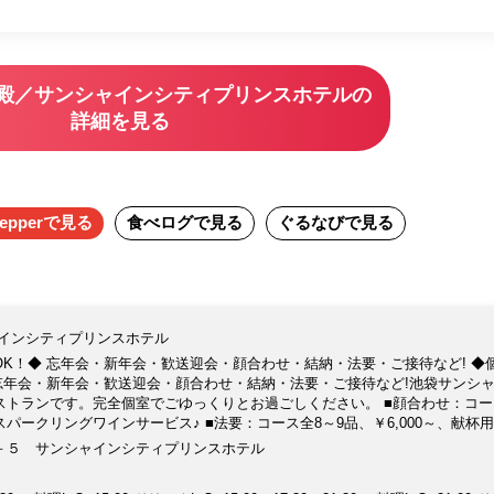
稀殿／サンシャインシティプリンスホテルの
詳細を見る
epper
で見る
食べログ
で見る
ぐるなび
で見る
ャインシティプリンスホテル
K！◆ 忘年会・新年会・歓送迎会・顔合わせ・結納・法要・ご接待など! ◆
忘年会・新年会・歓送迎会・顔合わせ・結納・法要・ご接待など!池袋サンシ
ストランです。完全個室でごゆっくりとお過ごしください。 ■顔合わせ：コー
用スパークリングワインサービス♪ ■法要：コース全8～9品、￥6,000～、献杯
さままでの個室が5室、5～40名さままでOK! ■飲み放題プラン：コース料理
－５ サンシャインシティプリンスホテル
サービス料含む)より