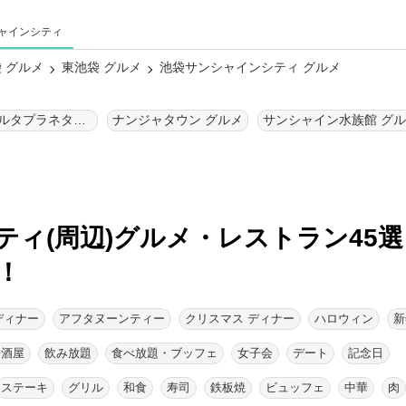
ャインシティ
 グルメ
東池袋 グルメ
池袋サンシャインシティ グルメ
コニカミノルタプラネタリウム“満天”in Sunshine City グルメ
ナンジャタウン グルメ
サンシャイン水族館 グ
ィ(周辺)グルメ・レストラン45選
！
ディナー
アフタヌーンティー
クリスマス ディナー
ハロウィン
新
居酒屋
飲み放題
食べ放題・ブッフェ
女子会
デート
記念日
ステーキ
グリル
和食
寿司
鉄板焼
ビュッフェ
中華
肉