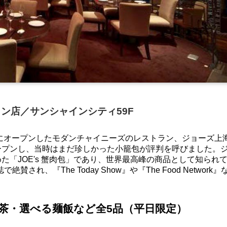
シャイン店／サンシャインシティ59F
にオープンしたモダンチャイニーズのレストラン、ジョーズ上海。
ープンし、当時はまだ珍しかった小籠包が評判を呼びました。
た「JOE's 蟹肉包」であり、世界最高峰の商品として知られ
雑誌で絶賛され、『The Today Show』や『The Food Networ
茶・選べる麺飯など全5品（平日限定）