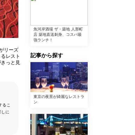
魚河岸酒場 ザ・築地 人形町
店 築地直送刺身、コスパ最
強ランチ！
がリーズ
記事から探す
きるレスト
がきっと見
東京の夜景が綺麗なレストラ
ン
するこ
探しに