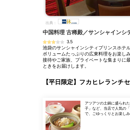
出典：
中国料理 古稀殿／サンシャインシ
3.5
池袋のサンシャインシティプリンスホテル
ボリュームたっぷりの広東料理をお楽しみ
接待やご家族、プライベートな集まりに
ときをお届けします。
【平日限定】フカヒレランチ
アツアツの土鍋に盛られた
子」など、当店で人気の
で、ごゆっくりとお楽しみ