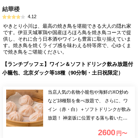
結華楼
4.12
やきとり小川は、最高の焼き鳥を堪能できる大人の隠れ家
です。伊豆天城軍鶏や国産ほろほろ鳥を焼き鳥コースで提
供し、それに合う日本酒やワインも豊富に取り揃えていま
す。焼き鳥を焼くライブ感を味わえる特等席で、心ゆくま
で焼き鳥をご堪能ください。
【ランチブッフェ】ワイン＆ソフトドリンク飲み放題付
小籠包、北京ダック等18種（90分制・土日祝限定）
当店人気の名物小籠包や海鮮のXO炒め
など18種類を食べ放題で、 さらに、ワ
イン（赤・白）＋ソフトドリンクが飲み
放題！ 神楽坂に位置する落ち着いた雰
囲気の店内にて、 心行くまでたっぷり
2600
円〜
とランチをお楽しみ下さい。