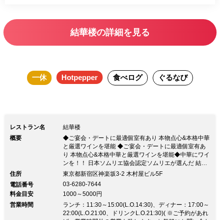
結華楼の詳細を見る
一休
Hotpepper
食べログ
ぐるなび
レストラン名
結華楼
概要
◆ご宴会・デートに最適個室有あり 本物点心&本格中華
と厳選ワインを堪能 ◆ご宴会・デートに最適個室有あ
り 本物点心&本格中華と厳選ワインを堪能◆中華にワイ
ンを！！ 日本ソムリエ協会認定ソムリエが選んだ 結華
楼の料理に合ったワインをご堪能下さい ◆研ぎ澄まさ
住所
東京都新宿区神楽坂3-2 木村屋ビル5F
れた感性で仕上げる点心＆中華料理 料理長が創る五感
03-6280-7644
電話番号
に響く中華料理 神楽坂の桜をイメージした『神楽坂小
料金目安
1000～5000円
籠包』 ◆コース料理 リーズナブル コース 3,980円 スタ
営業時間
ンダードコース 5,000円 シェフおすすめコース 8,000円
ランチ：11:30～15:00(L.O.14:30)、ディナー：17:00～
プレミアムコース 10,000円 お誕生日コース 10,000円
22:00(L.O.21:00、ドリンクL.O.21:30)( ※ご予約があれ