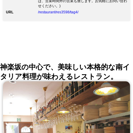
ば、営業時間外の営業も致します。お気軽にお問い合わ
結華楼特選コース 20,000円 ※要予約
せください。)
URL
/restaurant/res3598/tag4/
神楽坂の中心で、美味しい本格的な南イ
タリア料理が味わえるレストラン。