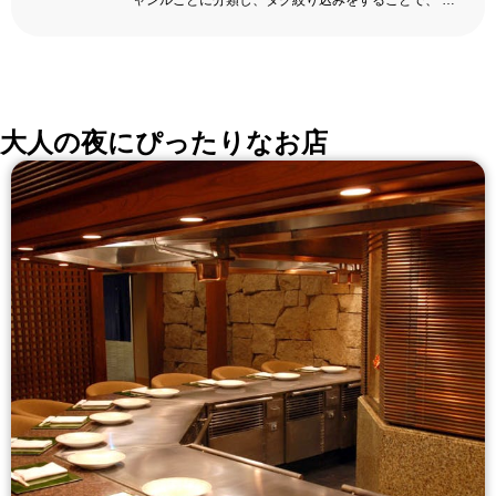
ャンルごとに分類し、タグ絞り込みをすることで、 い
ろんな切口で、レストランを探せる。記念日、女子
会、同窓会の会場・レストラン探しにを使いくださ
い。
詳しくはこちら >>
okaimonoレストラン 編集部
大人の夜にぴったりなお店