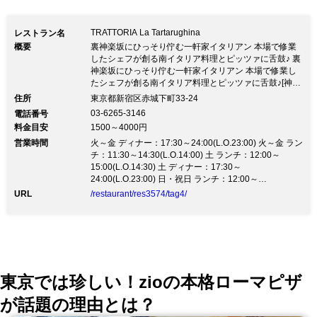
TRATTORIA La Tartarughina
レストラン名
概要
裏神楽坂にひっそり佇む一軒家イタリアン 本場で修業
したシェフが創る南イタリア料理とピッツァに舌鼓♪ 裏
神楽坂にひっそり佇む一軒家イタリアン 本場で修業し
たシェフが創る南イタリア料理とピッツァに舌鼓♪[神楽
坂駅から2分] 裏路地にひっそり佇む、南イタリア料理
住所
東京都新宿区赤城下町33-24
が愉しめる店 ◆イタリアで修行したオーナーシェフが
03-6265-3146
電話番号
手掛けた本場の味 プーリア料理を基盤にナポリ、カラ
料金目安
1500～4000円
ーブリア、シチリア料理を中心としたメニュー構成。
営業時間
イタリアで学んだ素材の味を活かす調理法や考え方を忠
火～金 ディナー：17:30～24:00(L.O.23:00) 火～金 ラン
実に実践して、ご提供しております。 ◆細部までこだ
チ：11:30～14:30(L.O.14:00) 土 ランチ：12:00～
わり抜いた空間創り アンティークの扉、ナポリの職人
15:00(L.O.14:30) 土 ディナー：17:30～
が創ったオーダーメイドのランプシェードやタイル絵、
24:00(L.O.23:00) 日・祝日 ランチ：12:00～
イス、テーブルや食器類など細部までこだわった空間演
15:00(L.O.14:30) 日・祝日 ディナー：17:30～
URL
/restaurant/res3574/tag4/
22:30(L.O.22:00)
出。 ◆南イタリアの伝統料理をコースで堪能 各種パー
ティーに♪[3時間飲放付]大皿コース6,000 ★ディナーコ
ース3,900円～ ◆フロアのご案内 [1F]カウンター1～7名
様／テーブル2名様×4卓(半個室タイプ) [B1]8～16名様
（貸切個室）
東京では珍しい！zioの本格ローマピザ
が話題の理由とは？