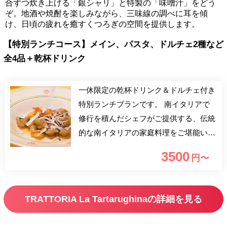
合ずつ炊き上げる「銀シャリ」と特製の「味噌汁」をどう
ぞ。地酒や焼酎を楽しみながら、三味線の調べに耳を傾
け、日頃の疲れを癒すくつろぎの空間を提供します。
【特別ランチコース】メイン、パスタ、ドルチェ2種など
全4品＋乾杯ドリンク
一休限定の乾杯ドリンク＆ドルチェ付き
特別ランチプランです。 南イタリアで
修行を積んだシェフがご提供する、伝統
的な南イタリアの家庭料理をご堪能いた
だけます。神楽坂駅2番出口より徒歩2
3500
円〜
分。イタリアから仕入れた可愛らしい調
度品に囲まれた店内でお友達や同僚の方
と素敵なお時間をお過ごしください。
TRATTORIA La Tartarughinaの詳細を見る