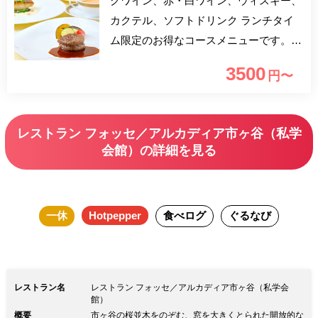
グワイン、赤・白ワイン、ウィスキー、
カクテル、ソフトドリンク ランチタイ
ム限定のお得なコースメニューです。
スープ・お魚料理・お肉料理・デザー
3500
円〜
ト・コーヒーを愉しめる充実の全4品ラ
ンチ！ 窓一面に広がる桜並木を眺めな
がらシェフ自慢の料理をお愉しみ下さ
レストラン フォッセ／アルカディア市ヶ谷（私学
い。
会館）の詳細を見る
一休
Hotpepper
食べログ
ぐるなび
レストラン名
レストラン フォッセ／アルカディア市ヶ谷（私学会
館）
概要
市ヶ谷の桜並木をのぞむ、窓を大きくとられた開放的な