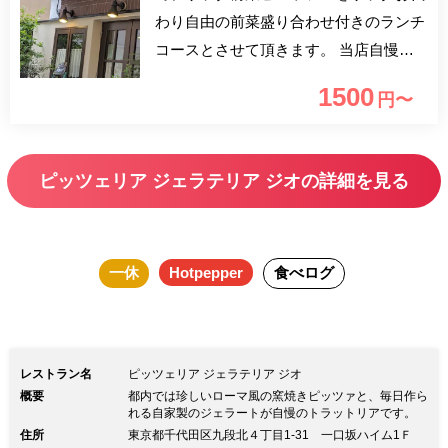
わり自由の前菜盛り合わせ付きのランチ
コースとさせて頂きます。 当店自慢の
都内では珍しいローマピッツァ or パス
1500
円〜
タ、お飲み物までついたとてもお得なプ
ランとなっております！ お飲物のなか
にはビール、赤 白ワインも入ってお
ピッツェリア ジェラテリア ジオの詳細を見る
り、平日でもごゆっくりランチを召し上
がっていただけます。
一休
Hotpepper
食べログ
レストラン名
ピッツェリア ジェラテリア ジオ
概要
都内では珍しいローマ風の窯焼きピッツァと、毎日作ら
れる自家製のジェラートが自慢のトラットリアです。
住所
東京都千代田区九段北４丁目1-31 一口坂ハイム1Ｆ