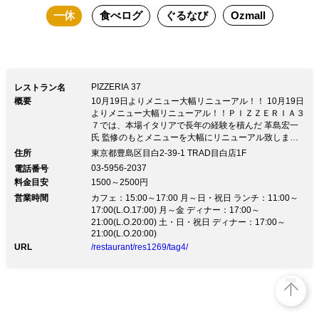
一休
食べログ
ぐるなび
Ozmall
PIZZERIA 37
レストラン名
概要
10月19日よりメニュー大幅リニューアル！！ 10月19日
よりメニュー大幅リニューアル！！ＰＩＺＺＥＲＩＡ３
７では、本場イタリアで長年の経験を積んだ 革島宏一
氏 監修のもとメニューを大幅にリニューアル致しまし
た。 イタリア各地の伝統的な料理を前菜からデザート
住所
東京都豊島区目白2-39-1 TRAD目白店1F
までリーズナブルにお楽しみいただけます。 是非、こ
03-5956-2037
電話番号
の機会に本場の味をご堪能ください！
料金目安
1500～2500円
営業時間
カフェ：15:00～17:00 月～日・祝日 ランチ：11:00～
17:00(L.O.17:00) 月～金 ディナー：17:00～
21:00(L.O.20:00) 土・日・祝日 ディナー：17:00～
21:00(L.O.20:00)
URL
/restaurant/res1269/tag4/
top