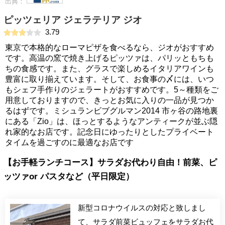
出典：
ピッツェリア ジェラテリア ジオ
3.79
東京で本格的なローマピザを食べるなら、ジオがおすすめ
です。高温の窯で焼き上げるピッツァは、パリッともちも
ちの食感です。また、グラスで楽しめるイタリアワインも
豊富に取り揃えています。そして、お食事の〆には、いつ
もシェフ手作りのジェラートがおすすめです。5～種類をご
用意しておりますので、きっとお気に入りの一品が見つか
るはずです。ミシュランビブグルマン2014 市ヶ谷の路地裏
にある「Zio」は、ほっとするようなアンティークが並ぶ隠
れ家的なお店です。記念日にゆったりとしたプライベート
タイムを過ごすのに最適なお店です
【お手軽ランチコース】サラダお代わり自由！前菜、ピ
ッツァor パスタなど（平日限定）
新型コロナウイルスの対応と致しまし
て、サラダ前菜ビュッフェをサラダお代