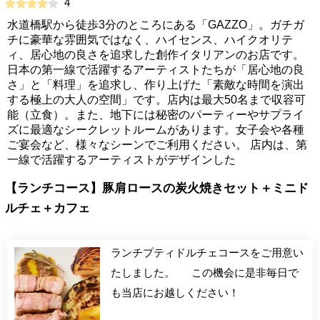
4
水道橋駅から徒歩3分のところにある「GAZZO」。ガチガ
チに豪華な雰囲気ではなく、ハイセンス、ハイクオリテ
ィ、居心地の良さを追求した創作イタリアンのお店です。
日本の第一線で活躍するアーティストたちが「居心地の良
さ」と「料理」を追求し、作り上げた「素敵な時間を演出
する極上の大人の空間」です。店内は最大50名まで収容可
能（立食）。また、地下には秘密のパーティーやサプライ
ズに最適なシークレットルームがあります。女子会や各種
ご宴会など、様々なシーンでご利用ください。 店内は、第
一線で活躍するアーティストがデザインした
【ランチコース】豚肩ロースの炭火焼きセット＋ミニド
ルチェ＋カフェ
ランチプティドルチェコースをご用意い
たしました。 この機会に是非毎日で
も当店にお越しください！