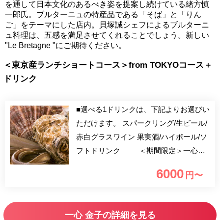
を通して日本文化のあるべき姿を提案し続けている緒方慎
一郎氏。ブルターニュの特産品である「そば」と「りん
ご」をテーマにした店内。貝塚誠シェフによるブルターニ
ュ料理は、五感を満足させてくれることでしょう。新しい
"Le Bretagne "にご期待ください。
＜東京産ランチショートコース＞from TOKYOコース＋
ドリンク
■選べる1ドリンクは、下記よりお選びい
ただけます。 スパークリング/生ビール/
赤白グラスワイン 果実酒/ハイボール/ソ
フトドリンク ＜期間限定＞一心金
子5周年さらにはオリンピック記念とし
6000
円〜
て作成した 「東京産」の食材にこだわ
ったコース。ご好評を頂いておりました
事もあり今回はランチ限定ショートコー
一心 金子の詳細を見る
スをご用意致しました。 天麩羅の穴子