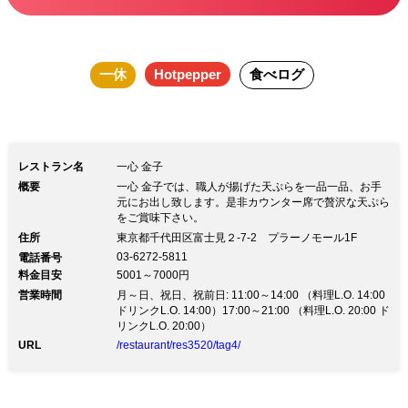
を始め江戸前はもちろん、東京産の野菜
も産直で取り揃え、水菓子は江戸浅草名
一休
Hotpepper
食べログ
物揚げ饅頭と、江戸時代から続く胡麻の
香りと旨味を効かせた天麩羅の良さが味
わえる。さらに乾杯ドリンクのサービス
も加え、ぜひぜひ「TOKYO」をご堪能
レストラン名
一心 金子
下さい。
概要
一心 金子では、職人が揚げた天ぷらを一品一品、お手
元にお出し致します。是非カウンター席で贅沢な天ぷら
をご賞味下さい。
住所
東京都千代田区富士見２-7-2 プラーノモール1F
03-6272-5811
電話番号
料金目安
5001～7000円
営業時間
月～日、祝日、祝前日: 11:00～14:00 （料理L.O. 14:00
ドリンクL.O. 14:00）17:00～21:00 （料理L.O. 20:00 ド
リンクL.O. 20:00）
URL
/restaurant/res3520/tag4/