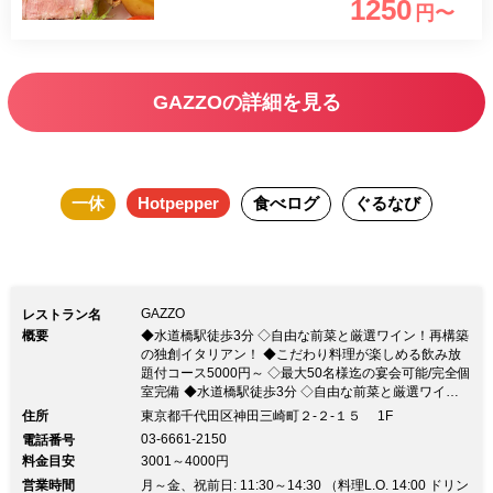
1250
円〜
GAZZOの詳細を見る
一休
Hotpepper
食べログ
ぐるなび
GAZZO
レストラン名
概要
◆水道橋駅徒歩3分 ◇自由な前菜と厳選ワイン！再構築
の独創イタリアン！ ◆こだわり料理が楽しめる飲み放
題付コース5000円～ ◇最大50名様迄の宴会可能/完全個
室完備 ◆水道橋駅徒歩3分 ◇自由な前菜と厳選ワイ
ン！再構築の独創イタリアン！ ◆こだわり料理が楽し
住所
東京都千代田区神田三崎町２-２-１５ 1F
める飲み放題付コース5000円～ ◇最大50名様迄の宴会
03-6661-2150
電話番号
可能/完全個室完備【何を食べてもオイシイ】をモット
料金目安
3001～4000円
ーにゴキゲンシェフが調理法を再構築！ ■シェフの手掛
営業時間
けるスパイス＆ブッチャーズな料理をご堪能下さい！ ■
月～金、祝前日: 11:30～14:30 （料理L.O. 14:00 ドリン