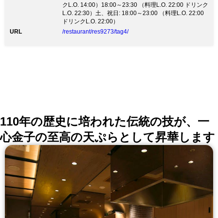
ソムリエ在中!お客様の好みに合わせてワインをナビゲ
クL.O. 14:00）18:00～23:30 （料理L.O. 22:00 ドリンク
ート！ ■記念日、送別会、接待等様々な用途に対応可
L.O. 22:30）土、祝日: 18:00～23:00 （料理L.O. 22:00
能！ ■8名～15名様まで使える秘密の地下個室も完備！
ドリンクL.O. 22:00）
■肩肘張らずに楽しめる自由な空間と陽気なスタッフが
URL
/restaurant/res9273/tag4/
あなたを待っています！ 【水道橋なら、GAZZOでし
ょ！】
110年の歴史に培われた伝統の技が、一
心金子の至高の天ぷらとして昇華します