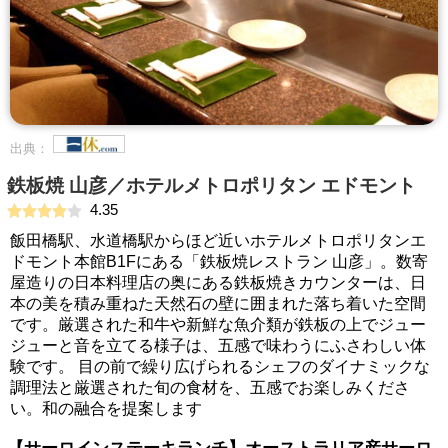
出典：
鉄板焼 山彦／ホテルメトロポリタン エドモント
4.35
飯田橋駅、水道橋駅からほど近いホテルメトロポリタンエ
ドモント本館B1Fにある「鉄板焼レストラン 山彦」。数寄
屋造りの日本料理店の奥にある鉄板焼きカウンターは、日
本の美を積み重ねた天然石の壁に囲まれた落ち着いた空間
です。厳選された和牛や新鮮な魚介類が鉄板の上でジュー
ジューと音を立てる様子は、五感で味わうにふさわしい体
験です。 目の前で繰り広げられるシェフのダイナミックな
調理法と厳選された旬の食材を、五感でお楽しみくださ
い。和の融合を提案します