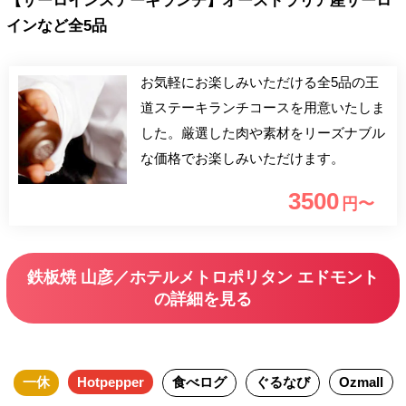
【サーロインステーキランチ】オーストラリア産サーロ
インなど全5品
お気軽にお楽しみいただける全5品の王
道ステーキランチコースを用意いたしま
した。厳選した肉や素材をリーズナブル
な価格でお楽しみいただけます。
3500
円〜
鉄板焼 山彦／ホテルメトロポリタン エドモント
の詳細を見る
一休
Hotpepper
食べログ
ぐるなび
Ozmall