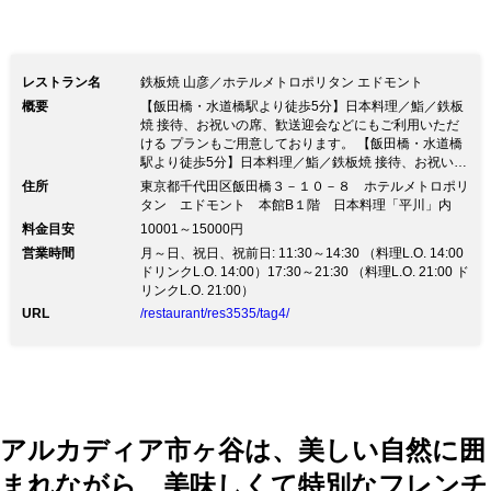
レストラン名
鉄板焼 山彦／ホテルメトロポリタン エドモント
概要
【飯田橋・水道橋駅より徒歩5分】日本料理／鮨／鉄板
焼 接待、お祝いの席、歓送迎会などにもご利用いただ
ける プランもご用意しております。 【飯田橋・水道橋
駅より徒歩5分】日本料理／鮨／鉄板焼 接待、お祝いの
席、歓送迎会などにもご利用いただける プランもご用
住所
東京都千代田区飯田橋３－１０－８ ホテルメトロポリ
意しております。☆飯田橋・水道橋駅より徒歩5分☆ ホ
タン エドモント 本館B１階 日本料理「平川」内
テルメトロポリタンエドモント内の地下1階のレストラ
料金目安
10001～15000円
ンでは「日本料理」「鉄板焼」「鮨」各コーナーがござ
営業時間
月～日、祝日、祝前日: 11:30～14:30 （料理L.O. 14:00
います □料亭を思わせる趣のある店内の日本料理「平
ドリンクL.O. 14:00）17:30～21:30 （料理L.O. 21:00 ド
川」 昼は定食やお膳料理などを、夜は会席料理を中心
リンクL.O. 21:00）
にご用意しています □落ち着きのあるカウンター席の鮨
「海彦」 □目の前で焼き上げる特別な空間で！鉄板焼
URL
/restaurant/res3535/tag4/
「山彦」
アルカディア市ヶ谷は、美しい自然に囲
まれながら、美味しくて特別なフレンチ