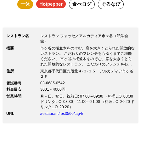
一休
Hotpepper
食べログ
ぐるなび
レストラン名
レストラン フォッセ／アルカディア市ヶ谷（私学会
館）
概要
市ヶ谷の桜並木をのぞむ、窓を大きくとられた開放的な
レストラン。 こだわりのフレンチを心ゆくまでご堪能
ください。 市ヶ谷の桜並木をのぞむ、窓を大きくとら
れた開放的なレストラン。 こだわりのフレンチを心ゆ
くまでご堪能ください。●市ヶ谷駅から徒歩2分 ●アルカ
住所
東京都千代田区九段北４‐２‐２５ アルカディア市ヶ谷
ディア市ヶ谷(私学会館)内にあるフレンチレストランで
２Ｆ
す。 ●仲間同士の楽しいご会食、大切なお客様の接待な
03-6685-0542
電話番号
ど多様なニーズにお応えします。
料金目安
3001～4000円
営業時間
月～日、祝日、祝前日: 07:00～09:00 （料理L.O. 08:30
ドリンクL.O. 08:30）11:00～21:00 （料理L.O. 20:20 ド
リンクL.O. 20:20）
URL
/restaurant/res3560/tag4/