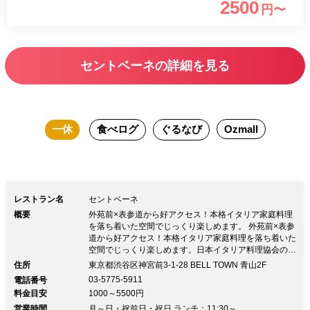
2500
円〜
ンティークのオブジェ、インテリアを配
し家庭的で肩ひじ張らず気軽にランチを
お楽しみ頂けます。 普段使い～様々な
セントベーネの詳細を見る
おもてなしの機会に最適なランチコース
です。
一休
食べログ
ぐるなび
Ozmall
レストラン名
セントベーネ
概要
外苑前×表参道から好アクセス！本格イタリア家庭料理
を落ち着いた空間でじっくり楽しめます。 外苑前×表参
道から好アクセス！本格イタリア家庭料理を落ち着いた
空間でじっくり楽しめます。日本イタリア料理協会の会
長も務める巨匠・落合務シェフからただ一人暖簾分けを
住所
東京都渋谷区神宮前3-1-28 BELL TOWN 青山2F
許され、「予約が取れない料理教室」で有名な加藤政行
03-5775-5911
電話番号
氏が神宮前にオープンした「Sento Bene」 一品ごとグ
料金目安
1000～5500円
リルで焼き上げる手延べの『ラザーニャ』は雑誌・TV
営業時間
で取り上げられ大人気！伊産の小麦やそば粉をめん棒で
月～日・祝前日・祝日 ランチ：11:30～