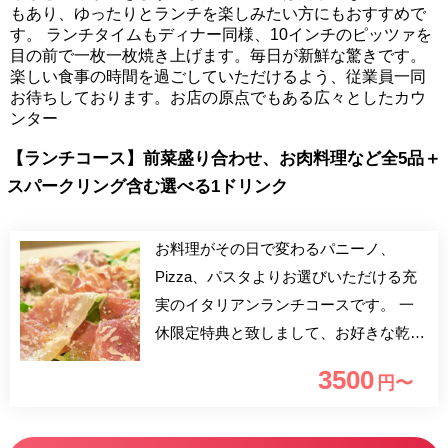
もあり、ゆったりとランチを楽しみたい方にもおすすめで
す。 ランチタイムもディナー同様、10インチのピッツァを
目の前で一枚一枚焼き上げます。毎日が新鮮な驚きです。
楽しい食事の時間を過ごしていただけるよう、従業員一同
お待ちしております。お店の原点でもある広々としたカウ
ンター
【ランチコース】前菜盛り合わせ、お肉料理など全5品＋
スパークリング含む選べる1ドリンク
お料理がその日で変わるパニーノ、
Pizza、パスタよりお選びいただける充
実のイタリアンランチコースです。 一
休限定特典と致しまして、お好きな乾杯
用のドリンクをお付けいたします。 友
3500
円〜
人との気軽なランチや、家族でのお食事
に是非ご利用ください。