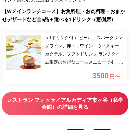
【Wメインランチコース】お魚料理・お肉料理・おまか
せデザートなど全5品＋選べる1ドリンク（窓側席）
＜1ドリンク付＞ ビール、スパークリン
グワイン、赤・白ワイン、ウィスキー、
カクテル、ソフトドリンク ランチタイ
ム限定のお得なコースメニューです。
スープ・お魚料理・お肉料理・デザー
3500
円〜
ト・コーヒーを愉しめる充実の全4品ラ
ンチ！ 窓一面に広がる桜並木を眺めな
がらシェフ自慢の料理をお愉しみ下さ
レストラン フォッセ／アルカディア市ヶ谷（私学
い。
会館）の詳細を見る