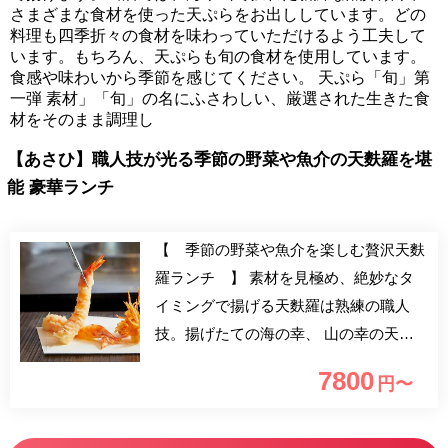
さまざまな食材を使った天ぷらをお出ししています。どの
料理も四季折々の食材を味わっていただけるよう工夫して
います。もちろん、天ぷらも旬の食材を使用しています。
食感や味わいから季節を感じてください。 天ぷら「旬」第
一弾 素材」「旬」の名にふさわしい、厳選された生きた食
材をそのまま調理し
【あさひ】職人技が光る季節の野菜や魚介の天麩羅を堪
能 豪華ランチ
【 季節の野菜や魚介を楽しむ贅沢天麩
羅ランチ 】 素材を見極め、絶妙なタ
イミングで揚げる天麩羅は熟練の職人
技。揚げたての海の幸、 山の幸の天麩
羅でおもてなしいたします。隠れ家のよ
7800
円〜
うな落ち着いた雰囲気の中、 優雅なひ
と時をお過ごしください。