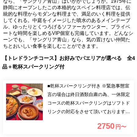
なら、「サングリア青山」はいかがでしょうか。1975年に
静岡にオープンしたこの本格的なスペイン料理店では、伝
統的な料理からモダンな料理まで、満足のいく料理を提供
してくれる。中庭をイメージした噴水のあるメインテーブ
ル、ゆったりとくつろげるソファーカウンター、プライベ
ートな時間を楽しめるVIP個室も完備しています。どんなシ
ーンでも、「サングリア青山」なら、気の置けない仲間た
ちとおいしい食事を楽しむことができます。
【トレドランチコース】お好みでパエリアが選べる 全4
品＋乾杯スパークリング付
■乾杯スパークリング付き ※緊急事態宣
言の場合は終日酒類自粛の為、一休限定
コースの乾杯スパークリングはソフトド
リンクの対応をさせて頂いておりますの
で予めご了承ください。 土日祝限定で
2750
円〜
ご提供している人気の【トレドランチコ