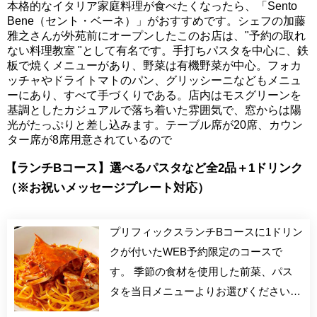
本格的なイタリア家庭料理が食べたくなったら、「Sento
Bene（セント・ベーネ）」がおすすめです。シェフの加藤
雅之さんが外苑前にオープンしたこのお店は、"予約の取れ
ない料理教室 "として有名です。手打ちパスタを中心に、鉄
板で焼くメニューがあり、野菜は有機野菜が中心。フォカ
ッチャやドライトマトのパン、グリッシーニなどもメニュ
ーにあり、すべて手づくりである。店内はモスグリーンを
基調としたカジュアルで落ち着いた雰囲気で、窓からは陽
光がたっぷりと差し込みます。テーブル席が20席、カウン
ター席が8席用意されているので
【ランチBコース】選べるパスタなど全2品＋1ドリンク
（※お祝いメッセージプレート対応）
プリフィックスランチBコースに1ドリン
クが付いたWEB予約限定のコースで
す。 季節の食材を使用した前菜、パス
タを当日メニューよりお選びください。
店内はセンターのカウンターを中心にア