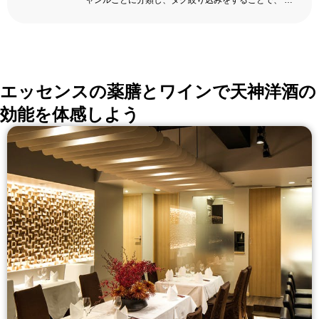
ャンルごとに分類し、タグ絞り込みをすることで、 い
ろんな切口で、レストランを探せる。記念日、女子
会、同窓会の会場・レストラン探しにを使いくださ
い。
詳しくはこちら >>
okaimonoレストラン 編集部
エッセンスの薬膳とワインで天神洋酒の
効能を体感しよう