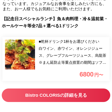
なっています。カジュアルなお食事を楽しみたい方にも、
また、お一人様でもお気軽にご利用いただけます。
【記念日スペシャルランチ】魚＆肉料理・冷＆温前菜・
ホールケーキ等全7品＋選べる1ドリンク
■乾杯ドリンク1杯をお選びください
白ワイン、赤ワイン、オレンジジュー
ス、グレープフルーツジュース、烏龍茶
※まん延防止等重点措置の期間はソフト
ドリンクのみの提供 【アニバーサリー
6800
円〜
プラン】 旬な食材を使用したシェフの
おまかせの全9品のフルコースです。 ア
ミューズ、前菜2品、スープ、魚料理、
Bistro COLORISの詳細を見る
肉料理、自家製パン、デザート盛り合わ
せ、焼き菓子、コーヒー、乾杯ドリンク
付の贅沢ランチプランです。 お誕生日