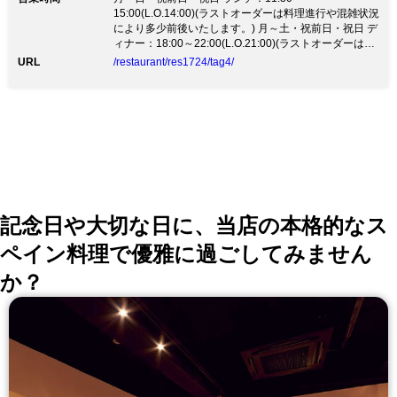
仕上げるもっちり『手打ちパスタ』の数々、生クリーム
15:00(L.O.14:00)(ラストオーダーは料理進行や混雑状況
を使わず卵をたっぷり使った名物『カルボナーラ』、野
により多少前後いたします。) 月～土・祝前日・祝日 デ
菜は有機野菜が中心。
ィナー：18:00～22:00(L.O.21:00)(ラストオーダーは料
理進行や混雑状況により多少前後いたします。)
URL
/restaurant/res1724/tag4/
記念日や大切な日に、当店の本格的なス
ペイン料理で優雅に過ごしてみません
か？