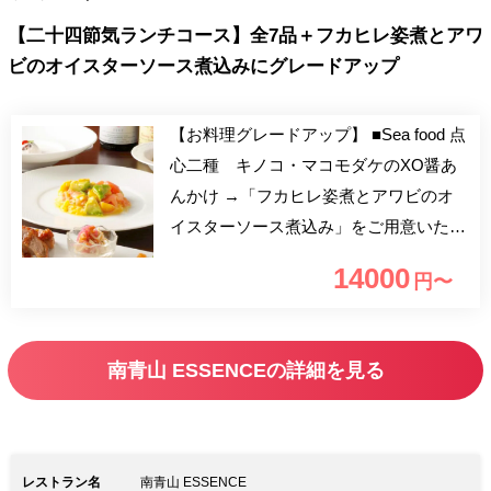
【二十四節気ランチコース】全7品＋フカヒレ姿煮とアワ
ビのオイスターソース煮込みにグレードアップ
【お料理グレードアップ】 ■Sea food 点
心二種 キノコ・マコモダケのXO醤あ
んかけ →「フカヒレ姿煮とアワビのオ
イスターソース煮込み」をご用意いたし
ます！
14000
円〜
―――――――――――――――――――
二十四節気ごとに旬の食材と薬膳の知恵
を使い、体と心への優しさにこだわった
南青山 ESSENCEの詳細を見る
コースでございます。 二十四節気と
は、立春、春分、立夏、立秋、秋分、立
冬などのことを言い、太陰暦の日付と季
節を一致させる為に考案されたもので
レストラン名
南青山 ESSENCE