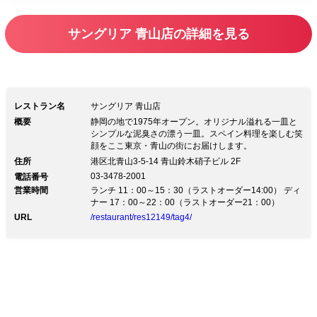
ース】を、一休限定で乾杯スパークリン
グ付きで平日もお愉しみいただけます！
サングリア 青山店の詳細を見る
旬の素材を最も美味しくオリジナル溢れ
るモダンスパニッシュをお客様のシーン
に合わせ、笑顔あふれる楽しいひと時を
お過ごしください。
レストラン名
サングリア 青山店
概要
静岡の地で1975年オープン。オリジナル溢れる一皿と
シンプルな泥臭さの漂う一皿。スペイン料理を楽しむ笑
顔をここ東京・青山の街にお届けします。
住所
港区北青山3-5-14 青山鈴木硝子ビル 2F
03-3478-2001
電話番号
営業時間
ランチ 11：00～15：30（ラストオーダー14:00） ディ
ナー 17：00～22：00（ラストオーダー21：00）
URL
/restaurant/res12149/tag4/