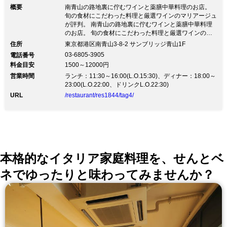
す。当店ではその「節目」（約二週間に
概要
南青山の路地裏に佇むワインと薬膳中華料理のお店。
旬の食材にこだわった料理と厳選ワインのマリアージュ
一回）ごとにメニューを変更し料理を提
が評判。 南青山の路地裏に佇むワインと薬膳中華料理
のお店。 旬の食材にこだわった料理と厳選ワインのマ
供しております。 4種の前菜盛り合わ
リアージュが評判。南青山の路地裏に店を構える中華料
住所
東京都港区南青山3-8-2 サンブリッジ青山1F
せ、海鮮料理、肉料理、食事、デザート
理店。薬膳の考えを根本に置いたメニューは、化学調味
03-6805-3905
電話番号
料を使用しない健康に配慮した料理が並ぶ。新鮮な食材
を含む全7品のランチコース。 「身体と
料金目安
1500～12000円
にこだわり、野菜は栃木県足利市の自家農園で栽培。魚
心を癒すこだわりの中国料理」で、「季
営業時間
介は築地を中心に、季節に応じて日光の鱒や東松島の牡
ランチ：11:30～16:00(L.O.15:30)、ディナー：18:00～
蠣を産地より直送する。コース料理は一皿ずつ提供する
23:00(L.O.22:00、ドリンクL.O.22:30)
節」を感じて頂けましたら幸いでござい
スタイルで、ソムリエが厳選したワインとのマリアージ
URL
/restaurant/res1844/tag4/
ュを楽しめる。ミシュランガイド東京2016に掲載（ビ
ます。
ブグルマン）。
本格的なイタリア家庭料理を、せんとベ
ネでゆったりと味わってみませんか？