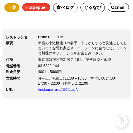
一休
Hotpepper
食べログ
ぐるなび
Ozmall
や結婚記念日などの記念日、結納や顔合
わせ、会食などの特別な日のお食事にも
おすすめです。
Bistro COLORIS
レストラン名
概要
新宿の小滝橋通りの裏手、うっかりすると見過ごしてし
まいそうな隠れ家ビストロ。シーンに合わせて、ワイン
と料理のマリアージュをお楽しみ下さい。
住所
東京都新宿区西新宿７-16-1 第三歯朶ビル1F
03-5389-1441
電話番号
料金目安
4001～5000円
営業時間
月～土、祝前日: 11:30～15:00 （料理L.O. 14:00）
17:30～22:00 （料理L.O. 21:00）
URL
/restaurant/res1509/tag4/
top