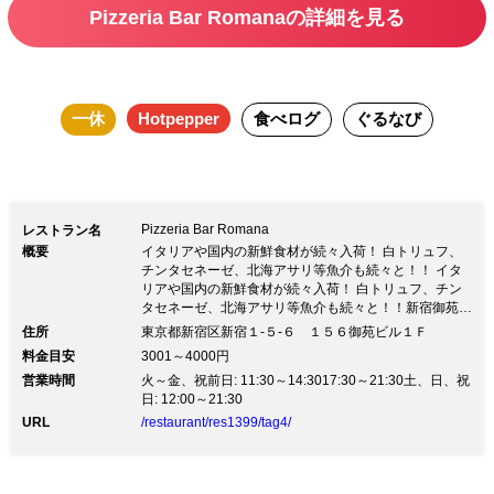
Pizzeria Bar Romanaの詳細を見る
一休
Hotpepper
食べログ
ぐるなび
Pizzeria Bar Romana
レストラン名
概要
イタリアや国内の新鮮食材が続々入荷！ 白トリュフ、
チンタセネーゼ、北海アサリ等魚介も続々と！！ イタ
リアや国内の新鮮食材が続々入荷！ 白トリュフ、チン
タセネーゼ、北海アサリ等魚介も続々と！！新宿御苑の
脇に静かに佇むイタリアンレストラン・ロマーナ 御苑
住所
東京都新宿区新宿１‐５‐６ １５６御苑ビル１Ｆ
前駅１番出口を出て徒歩２分の好立地。 拘りの食材を
料金目安
3001～4000円
全国から取り寄せ美味しいイタリア料理へと!! PIZZAは
営業時間
火～金、祝前日: 11:30～14:3017:30～21:30土、日、祝
イタリア産の拘りの小麦粉を使用しローマ直伝のピッツ
日: 12:00～21:30
ァを目の前で一枚ずつ焼きあげます グラスワインも北
～南までイタリア産を約１０種類、オーガニックワイン
URL
/restaurant/res1399/tag4/
もご用意してます 新宿にお越しの際には是非お立ち寄
りくださいませ！！