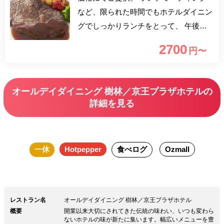
など、限られた時間でもホテルダイニン
グでしっかりランチをとって、 午後の
仕事やお出かけも効率アップ！
2700
円〜
オールデイダイニング 樹林／京王プラザホテルの
詳細を見る
一休
Hotpepper
食べログ
Ozmall
レストラン名
オールデイダイニング 樹林／京王プラザホテル
概要
開業以来大切にされてきた伝統の味わい、いつも変わら
ないホテルの味が新たに集います。幅広いメニューを豊