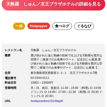
天麩羅 しゅん／京王プラザホテルの詳細を見る
一休
Hotpepper
食べログ
ぐるなび
レストラン名
天麩羅 しゅん／京王プラザホテル
概要
選び抜かれた油と熟練の技術で仕上げる天麩羅を贅沢な
空間で ご家族でのお食事やデート、記念日にも最適 選
び抜かれた油と熟練の技術で仕上げる天麩羅を贅沢な空
間で ご家族でのお食事やデート、記念日にも最適【都
庁前駅徒歩1分】厳選された食材を使用し職人が丁寧に
住所
東京都新宿区西新宿２-２-１ 京王プラザホテル7階
揚げる格別な天麩羅を堪能 ◆ディナー ☆こだわりの天
03-3344-0111
電話番号
麩羅9種とお造り等が付いた料理長おすすめコース『あ
料金目安
10001～15000円
かぎ』13,000円（税込） ☆8種の天麩羅とかき揚げ小天
営業時間
丼、デザートなどが揃う『つくば』10,000円（税込）
月～日、祝日、祝前日: 11:30～15:00 （料理L.O. 14:00
ほか ◆ランチ ☆旬の食材が盛りだくさんのお得な平日
ドリンクL.O. 14:00）17:00～21:30 （料理L.O. 20:30 ド
限定ランチコース『しなの』3,800円（税込） ☆こだわ
リンクL.O. 20:30）
りの天麩羅やかき揚げ小天丼が味わえる『ひたち』
URL
/restaurant/res1524/tag4/
5,800円（税込）ほか ◆ドリンク ワインや日本酒など