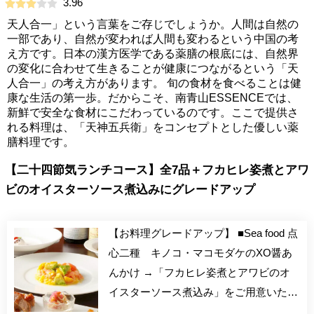
3.96
天人合一」という言葉をご存じでしょうか。人間は自然の
一部であり、自然が変われば人間も変わるという中国の考
え方です。日本の漢方医学である薬膳の根底には、自然界
の変化に合わせて生きることが健康につながるという「天
人合一」の考え方があります。 旬の食材を食べることは健
康な生活の第一歩。だからこそ、南青山ESSENCEでは、
新鮮で安全な食材にこだわっているのです。ここで提供さ
れる料理は、「天神五兵衛」をコンセプトとした優しい薬
膳料理です。
【二十四節気ランチコース】全7品＋フカヒレ姿煮とアワ
ビのオイスターソース煮込みにグレードアップ
【お料理グレードアップ】 ■Sea food 点
心二種 キノコ・マコモダケのXO醤あ
んかけ →「フカヒレ姿煮とアワビのオ
イスターソース煮込み」をご用意いたし
ます！