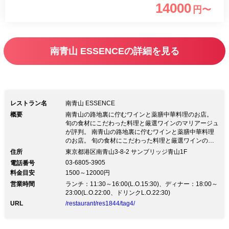
14000
円〜
―――――――――――――――――――
二十四節気ごとに旬の食材と薬膳の知恵
を使い、体と心への優しさにこだわった
南青山 ESSENCEの詳細を見る
コースでございます。 二十四節気と
は、立春、春分、立夏、立秋、秋分、立
冬などのことを言い、太陰暦の日付と季
節を一致させる為に考案されたもので
レストラン名
南青山 ESSENCE
す。当店ではその「節目」（約二週間に
概要
南青山の路地裏に佇むワインと薬膳中華料理のお店。
旬の食材にこだわった料理と厳選ワインのマリアージュ
一回）ごとにメニューを変更し料理を提
が評判。 南青山の路地裏に佇むワインと薬膳中華料理
のお店。 旬の食材にこだわった料理と厳選ワインのマ
供しております。 4種の前菜盛り合わ
リアージュが評判。南青山の路地裏に店を構える中華料
住所
東京都港区南青山3-8-2 サンブリッジ青山1F
せ、海鮮料理、肉料理、食事、デザート
理店。薬膳の考えを根本に置いたメニューは、化学調味
03-6805-3905
電話番号
料を使用しない健康に配慮した料理が並ぶ。新鮮な食材
を含む全7品のランチコース。 「身体と
料金目安
1500～12000円
にこだわり、野菜は栃木県足利市の自家農園で栽培。魚
心を癒すこだわりの中国料理」で、「季
営業時間
介は築地を中心に、季節に応じて日光の鱒や東松島の牡
ランチ：11:30～16:00(L.O.15:30)、ディナー：18:00～
蠣を産地より直送する。コース料理は一皿ずつ提供する
23:00(L.O.22:00、ドリンクL.O.22:30)
節」を感じて頂けましたら幸いでござい
スタイルで、ソムリエが厳選したワインとのマリアージ
URL
/restaurant/res1844/tag4/
ュを楽しめる。ミシュランガイド東京2016に掲載（ビ
ます。
ブグルマン）。