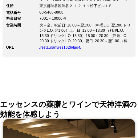
ロッパ各地で腕を磨いたシェフが 旬の食材を使用した
住所
東京都渋谷区渋谷２‐１２‐１１松下ビル１Ｆ
極上のバスク料理をふるまう 《ABASQUE Itsas eta
03-5468-8908
電話番号
Mendi》 毎月更新するおまかせコース(8000円／税別)
料金目安
7001～10000円
がおススメ。 シニアソムリエによるワインペアリング
営業時間
もご提供しております。 20時30分以降の遅い時間はア
火～金、祝前日: 18:00～翌1:00 （料理L.O. 翌1:00 ドリ
ラカルトでお楽しみください。 白とブラウンを基調と
ンクL.O. 翌1:00）土、日: 12:00～13:30 （料理L.O.
する落ち着いた店内で、 デートや親しいお仲間と美味
13:30 ドリンクL.O. 13:30）18:00～20:30 （料理L.O.
しい酒食をお楽しみください。
20:30 ドリンクL.O. 20:30）祝日: 20:30～翌1:00 （料理
L.O. 翌1:00 ドリンクL.O. 翌1:00）
URL
/restaurant/res1626/tag4/
エッセンスの薬膳とワインで天神洋酒の
効能を体感しよう