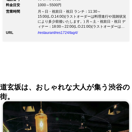
氏が神宮前にオープンした「Sento Bene」 一品ごとグ
料金目安
1000～5500円
リルで焼き上げる手延べの『ラザーニャ』は雑誌・TV
営業時間
で取り上げられ大人気！伊産の小麦やそば粉をめん棒で
月～日・祝前日・祝日 ランチ：11:30～
仕上げるもっちり『手打ちパスタ』の数々、生クリーム
15:00(L.O.14:00)(ラストオーダーは料理進行や混雑状況
を使わず卵をたっぷり使った名物『カルボナーラ』、野
により多少前後いたします。) 月～土・祝前日・祝日 デ
菜は有機野菜が中心。
ィナー：18:00～22:00(L.O.21:00)(ラストオーダーは料
理進行や混雑状況により多少前後いたします。)
URL
/restaurant/res1724/tag4/
道玄坂は、おしゃれな大人が集う渋谷の
街。