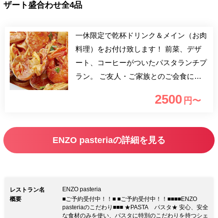
ザート盛合わせ全4品
一休限定で乾杯ドリンク＆メイン（お肉
料理）をお付け致します！ 前菜、デザ
ート、コーヒーがついたパスタランチプ
ラン。 ご友人・ご家族とのご会食にお
すすめです。乃木坂駅・六本木駅から徒
2500
円〜
歩10分。西麻布交差点より徒歩すぐ。お
洒落で可愛い雰囲気の隠れ家イタリアン
で、旬の新鮮野菜をたっぷりと使用し
ENZO pasteriaの詳細を見る
た、ヘルシーなお食事の数々をお楽しみ
ください。
ENZO pasteria
レストラン名
概要
■ご予約受付中！！■ ■ご予約受付中！！■■■■ENZO
pasteriaのこだわり■■■ ★PASTA パスタ★ 安心、安全
な食材のみを使い、パスタに特別のこだわりを持つシェ