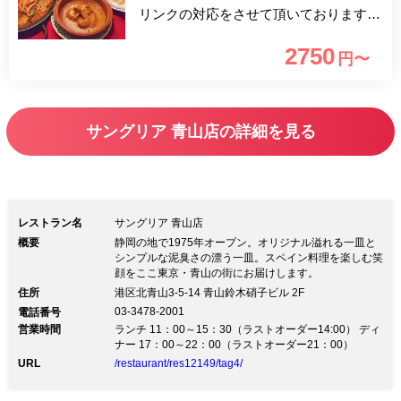
リンクの対応をさせて頂いておりますの
で予めご了承ください。 土日祝限定で
2750
円〜
ご提供している人気の【トレドランチコ
ース】を、一休限定で乾杯スパークリン
グ付きで平日もお愉しみいただけます！
サングリア 青山店の詳細を見る
旬の素材を最も美味しくオリジナル溢れ
るモダンスパニッシュをお客様のシーン
に合わせ、笑顔あふれる楽しいひと時を
お過ごしください。
レストラン名
サングリア 青山店
概要
静岡の地で1975年オープン。オリジナル溢れる一皿と
シンプルな泥臭さの漂う一皿。スペイン料理を楽しむ笑
顔をここ東京・青山の街にお届けします。
住所
港区北青山3-5-14 青山鈴木硝子ビル 2F
03-3478-2001
電話番号
営業時間
ランチ 11：00～15：30（ラストオーダー14:00） ディ
ナー 17：00～22：00（ラストオーダー21：00）
URL
/restaurant/res12149/tag4/