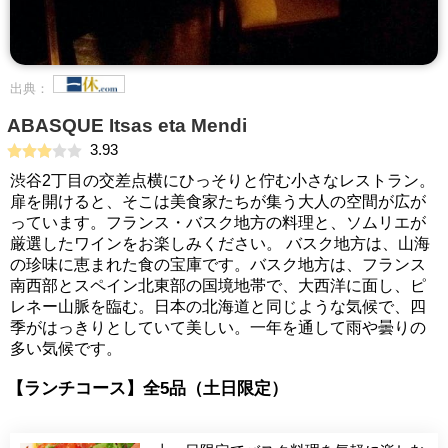
出典：
ABASQUE Itsas eta Mendi
3.93
渋谷2丁目の交差点横にひっそりと佇む小さなレストラン。
扉を開けると、そこは美食家たちが集う大人の空間が広が
っています。フランス・バスク地方の料理と、ソムリエが
厳選したワインをお楽しみください。 バスク地方は、山海
の珍味に恵まれた食の宝庫です。バスク地方は、フランス
南西部とスペイン北東部の国境地帯で、大西洋に面し、ピ
レネー山脈を臨む。日本の北海道と同じような気候で、四
季がはっきりとしていて美しい。一年を通して雨や曇りの
多い気候です。
【ランチコース】全5品（土日限定）