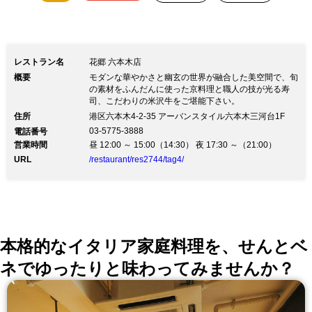
レストラン名
花郷 六本木店
概要
モダンな華やかさと幽玄の世界が融合した美空間で、旬
の素材をふんだんに使った京料理と職人の技が光る寿
司、こだわりの米沢牛をご堪能下さい。
住所
港区六本木4-2-35 アーバンスタイル六本木三河台1F
03-5775-3888
電話番号
営業時間
昼 12:00 ～ 15:00（14:30） 夜 17:30 ～（21:00）
URL
/restaurant/res2744/tag4/
本格的なイタリア家庭料理を、せんとベ
ネでゆったりと味わってみませんか？