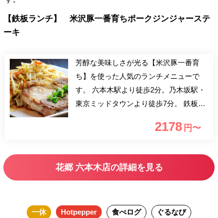
【鉄板ランチ】 米沢豚一番育ちポークジンジャーステ
ーキ
芳醇な美味しさが光る【米沢豚一番育
ち】を使った人気のランチメニューで
す。 六本木駅より徒歩2分。乃木坂駅・
東京ミッドタウンより徒歩7分。 鉄板焼
きカウンターは勿論、落ち着いた雰囲気
2178
円〜
の個室でもご利用いただけます。 ビジ
ネスシーンでのご利用、ご家族の会食・
お祝い等にもおすすめです。
花郷 六本木店の詳細を見る
一休
Hotpepper
食べログ
ぐるなび