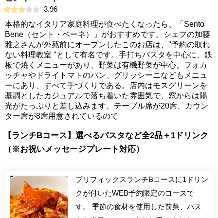
3.96
本格的なイタリア家庭料理が食べたくなったら、「Sento
Bene（セント・ベーネ）」がおすすめです。シェフの加藤
雅之さんが外苑前にオープンしたこのお店は、"予約の取れ
ない料理教室 "として有名です。手打ちパスタを中心に、鉄
板で焼くメニューがあり、野菜は有機野菜が中心。フォカ
ッチャやドライトマトのパン、グリッシーニなどもメニュ
ーにあり、すべて手づくりである。店内はモスグリーンを
基調としたカジュアルで落ち着いた雰囲気で、窓からは陽
光がたっぷりと差し込みます。テーブル席が20席、カウン
ター席が8席用意されているので
【ランチBコース】選べるパスタなど全2品＋1ドリンク
（※お祝いメッセージプレート対応）
プリフィックスランチBコースに1ドリン
クが付いたWEB予約限定のコースで
す。 季節の食材を使用した前菜、パス