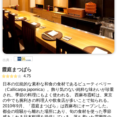
出典：
霞庭まつばら
4.75
日本の伝統的な素朴な和食の食材であるビューティベリー
（Callicarpa japonica）。飾り気のない純粋な味わいが珍重
され、季節の料理にもよく使われる。 西麻布霞町は、東京
の中でも腕利きの料理人や飲食店が多いことで知られる。
2010年9月、「霞庭まつばら」は西麻布にオープンした。
都会の喧騒から離れた場所にあり、旬の食材を使った季節
感あふれる日本料理を提供している。落ち着いた雰囲気の