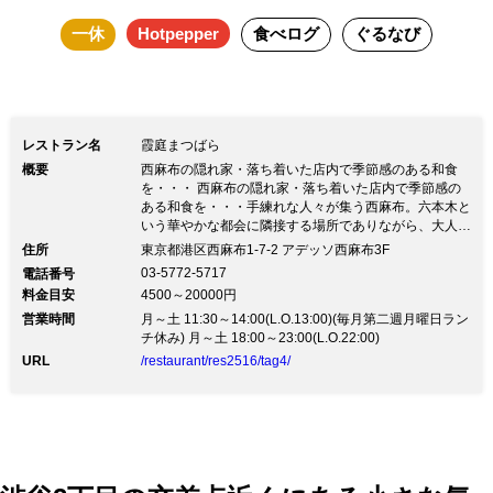
一休
Hotpepper
食べログ
ぐるなび
レストラン名
霞庭まつばら
概要
西麻布の隠れ家・落ち着いた店内で季節感のある和食
を・・・ 西麻布の隠れ家・落ち着いた店内で季節感の
ある和食を・・・手練れな人々が集う西麻布。六本木と
いう華やかな都会に隣接する場所でありながら、大人の
街という雰囲気の西麻布霞町。2010年9月「霞庭まつば
住所
東京都港区西麻布1-7-2 アデッソ西麻布3F
ら」はオープンしました。都会の喧騒から離れた落ち着
03-5772-5717
電話番号
いた店内で、旬の食材にこだわった季節感のある和食が
料金目安
4500～20000円
お楽しみいただけます。「旬の食材を最高の調理法」に
営業時間
より皆様にご提供できる事に感謝し、大切にしておりま
月～土 11:30～14:00(L.O.13:00)(毎月第二週月曜日ラン
す。
チ休み) 月～土 18:00～23:00(L.O.22:00)
URL
/restaurant/res2516/tag4/