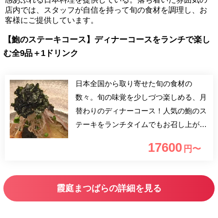
店内では、スタッフが自信を持って旬の食材を調理し、お
客様にご提供しています。
【鮑のステーキコース】ディナーコースをランチで楽し
む全9品＋1ドリンク
日本全国から取り寄せた旬の食材の
数々。旬の味覚を少しづつ楽しめる、月
替わりのディナーコース！人気の鮑のス
テーキをランチタイムでもお召し上がり
いただけます!! 是非この機会にご堪能下
17600
円〜
さい。 ■一休予約特典■ ・選べるワン
ドリンク付（赤・白ワイン／ビール／ソ
フトドリンク） 一休サイトよりご予約
霞庭まつばらの詳細を見る
を頂いたお客様に、ワンドリンクをおつ
けします。