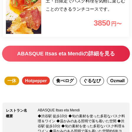
土・日限定でバスク料理を気軽に楽しむ
ことのできるランチコースです。
3850
円〜
ABASQUE Itsas eta Mendiの詳細を見る
一休
Hotpepper
食べログ
ぐるなび
Ozmall
ABASQUE Itsas eta Mendi
レストラン名
概要
◆渋谷駅 徒歩10分 ◆旬の素材を使った多彩なバスク料
理＆ワイン ◆温かみのある照明で落ち着いた空間 ◆渋
谷駅 徒歩10分 ◆旬の素材を使った多彩なバスク料理＆
ワイン ◆温かみのある照明で落ち着いた空間約6年ヨー