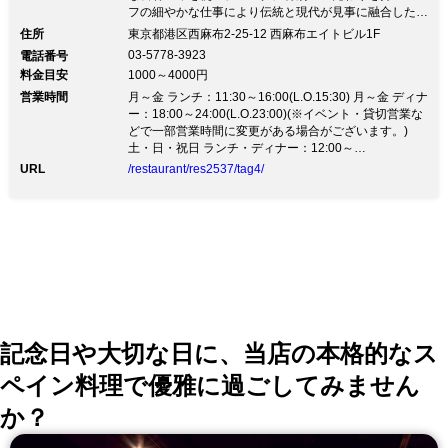
フの細やかな仕事により伝統と現代が見事に融合したモ
ダンなENZOスタイルのパスタ！！常備２５種以上と種
住所
東京都港区西麻布2-25-12 西麻布エイトビル1F
類豊富でボリュームも満点です。
03-5778-3923
電話番号
★ATOMOSPHERE&SERVICE 雰囲気＆サービス★ 西
料金目安
1000～4000円
麻布の裏路地にある隠れ家的でどこか温かみを感じる店
営業時間
内。 １、レストランクオリティーを手頃に気軽に ２、
月～金 ランチ：11:30～16:00(L.O.15:30) 月～金 ディナ
「健康は毎日の食事から」 がモットー！！ 笑顔でフ
ー：18:00～24:00(L.O.23:00)(※イベント・貸切営業な
レンドリーなスタッフがお出迎え致します。 ENZOの由
どで一部営業時間に変更がある場合がございます。)
来・・・映画“グランブルー”の登場人物であるエンヅ
土・日・祝日 ランチ・ディナー：12:00～
ォ・モリナーリ。劇中にある彼の家族や友人を自分の部
24:00(L.O.23:00)(※イベント・貸切営業などで一部営業
URL
/restaurant/res2537/tag4/
屋に招いて催されるパスタパーティーをイメージして作
時間に変更がある場合がございます。)
られたアットホームなお店です!
記念日や大切な日に、当店の本格的なス
ペイン料理で優雅に過ごしてみません
か？