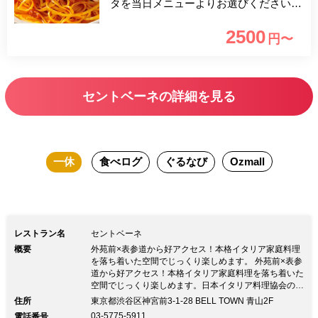
タを当日メニューよりお選びください。
店内はセンターのカウンターを中心にア
2500
円〜
ンティークのオブジェ、インテリアを配
し家庭的で肩ひじ張らず気軽にランチを
お楽しみ頂けます。 普段使い～様々な
セントベーネの詳細を見る
おもてなしの機会に最適なランチコース
です。
一休
食べログ
ぐるなび
Ozmall
レストラン名
セントベーネ
概要
外苑前×表参道から好アクセス！本格イタリア家庭料理
を落ち着いた空間でじっくり楽しめます。 外苑前×表参
道から好アクセス！本格イタリア家庭料理を落ち着いた
空間でじっくり楽しめます。日本イタリア料理協会の会
長も務める巨匠・落合務シェフからただ一人暖簾分けを
住所
東京都渋谷区神宮前3-1-28 BELL TOWN 青山2F
許され、「予約が取れない料理教室」で有名な加藤政行
03-5775-5911
電話番号