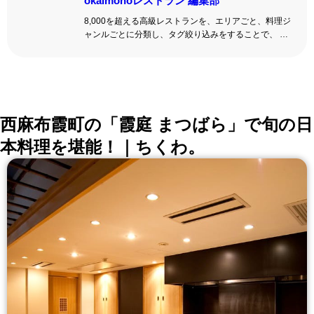
okaimonoレストラン 編集部
8,000を超える高級レストランを、エリアごと、料理ジ
ャンルごとに分類し、タグ絞り込みをすることで、 い
ろんな切口で、レストランを探せる。記念日、女子
会、同窓会の会場・レストラン探しにを使いくださ
い。
詳しくはこちら >>
okaimonoレストラン 編集部
西麻布霞町の「霞庭 まつばら」で旬の日
本料理を堪能！｜ちくわ。