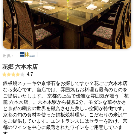
出典：
花郷 六本木店
4.7
鉄板焼ステーキや京懐石をお探しですか？花ごご六本木店
なら安心です。当店では、雰囲気もお料理も最高のものを
ご提供いたします。 京都の上品で優雅な雰囲気が漂う「花
籠 六本木店」。六本木駅から徒歩2分、モダンな華やかさ
と京都の幽玄の世界を融合させた美しい空間が特徴です。
京都の旬の食材を使った鉄板焼料理や、こだわりの米沢牛
をご提供しています。エントランスにはセラーを設け、京
都のワインを中心に厳選されたワインをご用意していま
す。