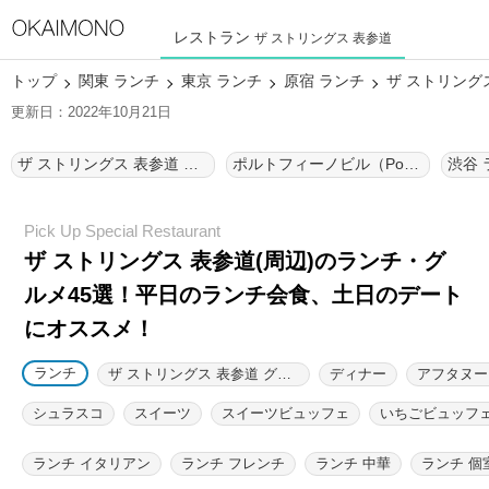
レストラン
ザ ストリングス 表参道
トップ
関東 ランチ
東京 ランチ
原宿 ランチ
ザ ストリング
更新日：2022年10月21日
ザ ストリングス 表参道 ランチ
ポルトフィーノビル（Portofinoビル） ランチ
渋谷 
ザ ストリングス 表参道(周辺)のランチ・グ
ルメ45選！
平日のランチ会食、土日のデート
にオススメ！
ランチ
ザ ストリングス 表参道 グルメ
ディナー
アフタヌー
シュラスコ
スイーツ
スイーツビュッフェ
いちごビュッフ
ランチ イタリアン
ランチ フレンチ
ランチ 中華
ランチ 個