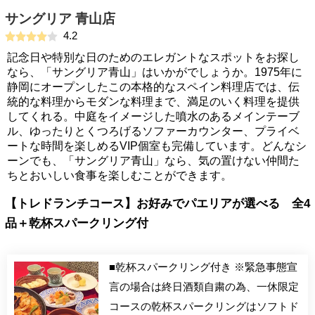
サングリア 青山店
4.2
記念日や特別な日のためのエレガントなスポットをお探し
なら、「サングリア青山」はいかがでしょうか。1975年に
静岡にオープンしたこの本格的なスペイン料理店では、伝
統的な料理からモダンな料理まで、満足のいく料理を提供
してくれる。中庭をイメージした噴水のあるメインテーブ
ル、ゆったりとくつろげるソファーカウンター、プライベ
ートな時間を楽しめるVIP個室も完備しています。どんなシ
ーンでも、「サングリア青山」なら、気の置けない仲間た
ちとおいしい食事を楽しむことができます。
【トレドランチコース】お好みでパエリアが選べる 全4
品＋乾杯スパークリング付
■乾杯スパークリング付き ※緊急事態宣
言の場合は終日酒類自粛の為、一休限定
コースの乾杯スパークリングはソフトド