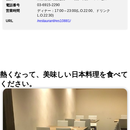
和牛』 和の味を和の酒で…厳選地酒35種/コース税抜
03-6915-2290
電話番号
5,500円～ 個室有り～鉄板焼きと日本酒が楽しめるお店
営業時間
ディナー：17:00～23:00(L.O.22:00、ドリンク
～ 見て楽しむ・美味しくをモットーに、有名な人気鉄
L.O.22:30)
板焼店で修行を積んだオーナーシェフが 巧みな技で厳
URL
/restaurant/res10881/
選食材を焼き上げるその様は、迫力があり見応え抜群
◆全4種類のコース◆ 『A5ランク黒毛和牛サーロイ
ン』『豪州アンガスヒレステーキ』『オマール海老』な
ど 厳選食材を使った逸品をご堪能いただけるコースを
ご用意いたしました ◆A5黒毛和牛◆ 全国各地からその
時期に一番美味しいA5黒毛和牛を仕入れております と
ろける食感と、広がる極上の旨みをお楽しみください
◆厳選！日本酒◆ 日本料理『鉄板焼き』には和のお酒
で… 全国各地から美味しい日本酒を常時30種程取り揃
えております ◆個室◆ 最大8名様までご利用いただけ
るテーブル個室をご用意しております 中規模のご宴会
熱くなって、美味しい日本料理を食べて
やご会食に是非ご利用くださいませ
ください。