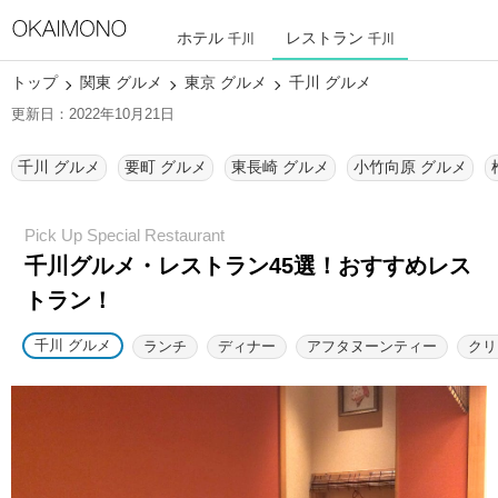
ホテル
レストラン
千川
千川
トップ
関東 グルメ
東京 グルメ
千川 グルメ
更新日：2022年10月21日
千川 グルメ
要町 グルメ
東長崎 グルメ
小竹向原 グルメ
千川グルメ・レストラン45選！
おすすめレス
トラン！
千川 グルメ
ランチ
ディナー
アフタヌーンティー
クリ