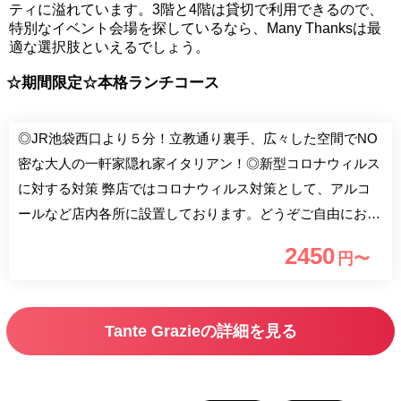
ティに溢れています。3階と4階は貸切で利用できるので、
特別なイベント会場を探しているなら、Many Thanksは最
適な選択肢といえるでしょう。
☆期間限定☆本格ランチコース
◎JR池袋西口より５分！立教通り裏手、広々した空間でNO
密な大人の一軒家隠れ家イタリアン！◎新型コロナウィルス
に対する対策 弊店ではコロナウィルス対策として、アルコ
ールなど店内各所に設置しております。どうぞご自由にお使
いください。 また店内清掃にも消毒薬を使用し適切な換気
2450
円〜
に心掛け、お席の空間などもできる限り広めにお取りしてご
安心してお食事していただけるよう配慮しております。
☆2020年10月12日 店内全てに施設全体をあらかじめ抗菌す
Tante Grazieの詳細を見る
る【抗ウィルス・抗菌対策のキノシールド】を施工しまし
た。