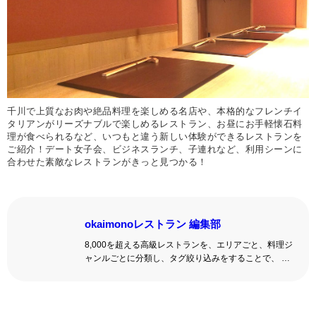
千川で上質なお肉や絶品料理を楽しめる名店や、本格的なフレンチイ
タリアンがリーズナブルで楽しめるレストラン、お昼にお手軽懐石料
理が食べられるなど、いつもと違う新しい体験ができるレストランを
ご紹介！デート女子会、ビジネスランチ、子連れなど、利用シーンに
合わせた素敵なレストランがきっと見つかる！
okaimonoレストラン 編集部
8,000を超える高級レストランを、エリアごと、料理ジ
ャンルごとに分類し、タグ絞り込みをすることで、 い
ろんな切口で、レストランを探せる。記念日、女子
会、同窓会の会場・レストラン探しにを使いくださ
い。
詳しくはこちら >>
okaimonoレストラン 編集部