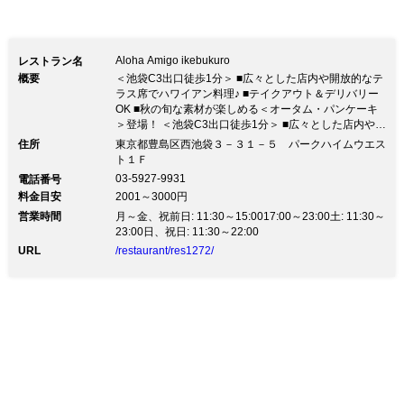
Aloha Amigo ikebukuro
レストラン名
概要
＜池袋C3出口徒歩1分＞ ■広々とした店内や開放的なテ
ラス席でハワイアン料理♪ ■テイクアウト＆デリバリー
OK ■秋の旬な素材が楽しめる＜オータム・パンケーキ
＞登場！ ＜池袋C3出口徒歩1分＞ ■広々とした店内や開
放的なテラス席でハワイアン料理♪ ■テイクアウト＆デ
住所
東京都豊島区西池袋３－３１－５ パークハイムウエス
リバリーOK ■秋の旬な素材が楽しめる＜オータム・パ
ト１Ｆ
ンケーキ＞登場！※新型コロナウィルスの感染拡大防止
03-5927-9931
電話番号
等により当面の間、 営業時間：11時30分～22時
料金目安
2001～3000円
（21:15LO）となります。 ※10月以降は、close時間が
営業時間
23：00となります。 お客様にはご迷惑をおかけ致しま
月～金、祝前日: 11:30～15:0017:00～23:00土: 11:30～
すが、ご理解頂きますよう何卒宜しくお願い申し上げま
23:00日、祝日: 11:30～22:00
す。 ◆＜11月30日(月)まで！オータム・パンケーキフ
URL
/restaurant/res1272/
ェア開催＞ 紫芋/りんご/栗など旬の素材が味わえる期間
限定リッチメニュー♪ ・アップルシナモンのキャラメル
パンケーキ 1,550円(税抜) ・紫芋のモンブランパンケー
キ 1,550円(税抜) ・チョコマロン パンケーキ 1,550円
(税抜) ◆大人気コース！ 【2時間飲み放題付き】『4種
鉄板グリル』トルティーヤと野菜が食べ放題！ TACOS
パーティーセット♪＜全5品＞2,800円(税抜) ◆パンケー
キなど充実のランチメニュー！ テイクアウト＆デリバ
リー対応してます！