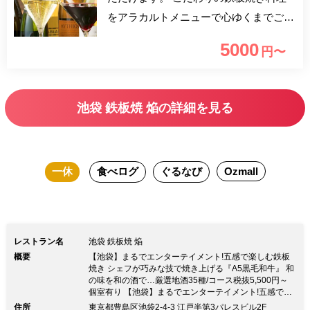
をアラカルトメニューで心ゆくまでご堪
能ください。
5000
円〜
池袋 鉄板焼 焔の詳細を見る
一休
食べログ
ぐるなび
Ozmall
レストラン名
池袋 鉄板焼 焔
概要
【池袋】まるでエンターテイメント!五感で楽しむ鉄板
焼き シェフが巧みな技で焼き上げる『A5黒毛和牛』 和
の味を和の酒で…厳選地酒35種/コース税抜5,500円～
個室有り 【池袋】まるでエンターテイメント!五感で楽
しむ鉄板焼き シェフが巧みな技で焼き上げる『A5黒毛
住所
東京都豊島区池袋2-4-3 江戸半第3パレスビル2F