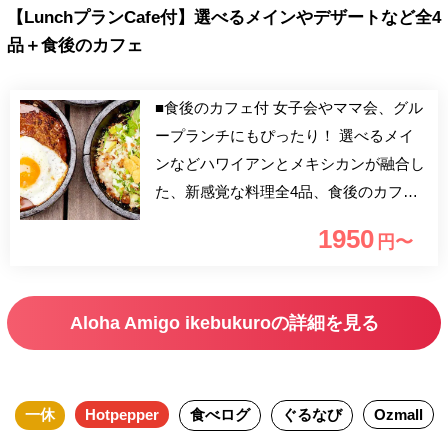
【LunchプランCafe付】選べるメインやデザートなど全4
品＋食後のカフェ
■食後のカフェ付 女子会やママ会、グル
ープランチにもぴったり！ 選べるメイ
ンなどハワイアンとメキシカンが融合し
た、新感覚な料理全4品、食後のカフェ
付でお楽しみください。 ～アクセス情
1950
円〜
報～ 東京メトロ丸ノ内線・有楽町線・
副都心線 池袋駅 … C3番出口 徒歩1
分 JR線 池袋駅 … 西口 徒歩5分
Aloha Amigo ikebukuroの詳細を見る
一休
Hotpepper
食べログ
ぐるなび
Ozmall