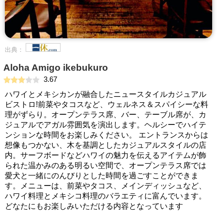
出典：
Aloha Amigo ikebukuro
3.67
ハワイとメキシカンが融合したニュースタイルカジュアル
ビストロ!前菜やタコスなど、ウェルネス＆スパイシーな料
理がずらり。オープンテラス席、バー、テーブル席が、カ
ジュアルでアガル雰囲気を演出します。ヘルシーでハイテ
ンションな時間をお楽しみください。 エントランスからは
想像もつかない、木を基調としたカジュアルスタイルの店
内。サーフボードなどハワイの魅力を伝えるアイテムが飾
られた温かみのある明るい空間で、オープンテラス席では
愛犬と一緒にのんびりとした時間を過ごすことができま
す。メニューは、前菜やタコス、メインディッシュなど、
ハワイ料理とメキシコ料理のバラエティに富んでいます。
どなたにもお楽しみいただける内容となっています