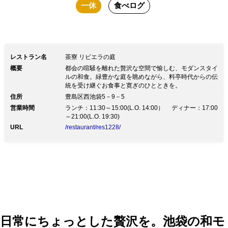
一休
食べログ
レストラン名
茶寮 リビエラの庭
概要
都会の喧騒を離れた贅沢な空間で愉しむ、モダンスタイ
ルの和食。緑豊かな庭を眺めながら、料亭時代からの伝
統を受け継ぐお食事と寛ぎのひとときを。
住所
豊島区西池袋5－9－5
営業時間
ランチ：11:30～15:00(L.O. 14:00） ディナー：17:00
～21:00(L.O. 19:30)
URL
/restaurant/res1228/
日常にちょっとした贅沢を。池袋の和モ