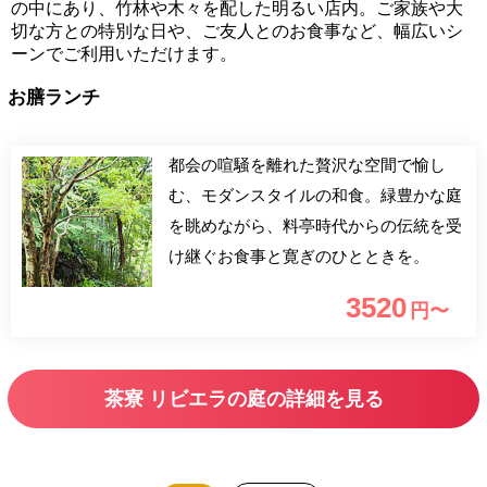
の中にあり、竹林や木々を配した明るい店内。ご家族や大
切な方との特別な日や、ご友人とのお食事など、幅広いシ
ーンでご利用いただけます。
お膳ランチ
都会の喧騒を離れた贅沢な空間で愉し
む、モダンスタイルの和食。緑豊かな庭
を眺めながら、料亭時代からの伝統を受
け継ぐお食事と寛ぎのひとときを。
3520
円〜
茶寮 リビエラの庭の詳細を見る