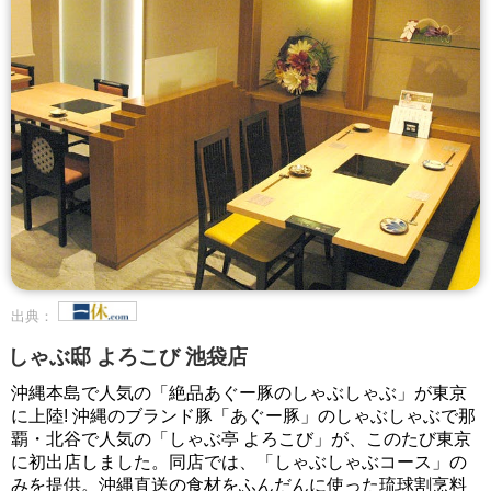
出典：
しゃぶ邸 よろこび 池袋店
沖縄本島で人気の「絶品あぐー豚のしゃぶしゃぶ」が東京
に上陸! 沖縄のブランド豚「あぐー豚」のしゃぶしゃぶで那
覇・北谷で人気の「しゃぶ亭 よろこび」が、このたび東京
に初出店しました。同店では、「しゃぶしゃぶコース」の
みを提供。沖縄直送の食材をふんだんに使った琉球割烹料