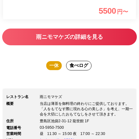
5500
円〜
雨ニモマケズの詳細を見る
一休
食べログ
レストラン名
雨ニモマケズ
概要
当店は薄茶を御料理の終わりにご提供しております。
「人をもてなす際に現れる心の美しさ」を考え、一期一
会を大切にしたおもてなしをさせて頂きます。
住所
豊島区池袋2-31-12 龍世館 1F
03-5950-7500
電話番号
営業時間
昼 11:30 ～ 15:00 夜 17:00 ～ 22:30