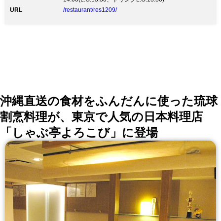
ンも多数ご用意♪ 【新鮮な海鮮料理】 わだつみといえ
URL
/restaurant/res1209/
ば、なんといっても新鮮な魚介を使用した海鮮料理！
マグロの赤ワイン漬け・焼き貝の盛り合わせなど他にも
自慢のメニューが勢ぞろい 【わだつみ名物蒸気鍋付き
コース】 魚と貝の旨みを凝縮。蒸すことで旨みを凝縮
した蒸気鍋は当店イチオシ！ 飲み放題付き蒸気鍋コー
ス5000円〜。 【お洒落空間】 店内は木を基調とした落
ち着く雰囲気。カウンター席はライブ感も味わえるオー
プンキッチン 忘年会、誕生日会、女子会など、宴会や
飲み会にも最適◎
沖縄直送の食材をふんだんに使った琉球
割烹料理が、東京で人気の日本料理店
「しゃぶ亭よろこび」に登場