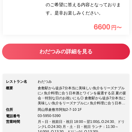
のご希望に答える内容となっておりま
す。是非お楽しみください。
6600
円〜
わだつみの詳細を見る
レストラン名
わだつみ
概要
倉敷駅から徒歩7分本当に美味しい魚介をリーズナブル
に♪ 魚介料理に合う日本酒とワインを厳選する店 夏の宴
会・特別な日のお祝いにも◎ 倉敷駅から徒歩7分本当に
美味しい魚介をリーズナブルに♪ 魚介料理に合う日本酒
とワインを厳選する店 夏の宴会・特別な日のお祝いに
住所
岡山県倉敷市阿知2-7-10 1F
も◎〜北海道出身オーナーが腕を振るう魚介メインの和
03-5950-5390
電話番号
食居酒屋〜 【食材へのこだわり】 素材にこだわり、毎
営業時間
月～日・祝前日・祝日 18:00～翌1:00(L.O.24:30、ドリ
朝北海道・千葉・島根・岡山から仕入れたお魚を扱って
ンクL.O.24:30) 月・土・日・祝日 ランチ：11:30～
います。 自慢の魚料理に合う日本酒・銘柄焼酎・ワイ
14:00(L.O.13:30、ドリンクL.O.13:30)