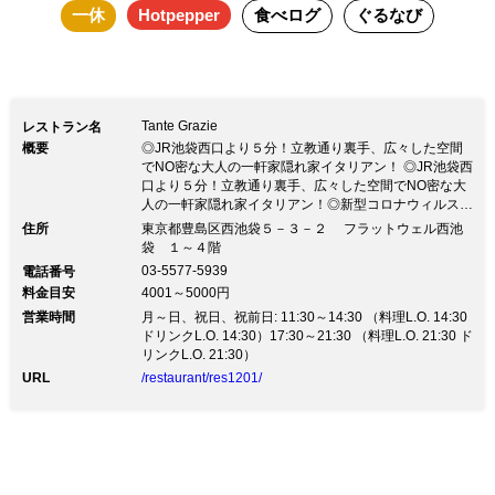
一休
Hotpepper
食べログ
ぐるなび
Tante Grazie
レストラン名
概要
◎JR池袋西口より５分！立教通り裏手、広々した空間
でNO密な大人の一軒家隠れ家イタリアン！ ◎JR池袋西
口より５分！立教通り裏手、広々した空間でNO密な大
人の一軒家隠れ家イタリアン！◎新型コロナウィルスに
対する対策 弊店ではコロナウィルス対策として、アル
住所
東京都豊島区西池袋５－３－２ フラットウェル西池
コールなど店内各所に設置しております。どうぞご自由
袋 １～４階
にお使いください。 また店内清掃にも消毒薬を使用し
03-5577-5939
電話番号
適切な換気に心掛け、お席の空間などもできる限り広め
料金目安
4001～5000円
にお取りしてご安心してお食事していただけるよう配慮
営業時間
しております。 ☆2020年10月12日 店内全てに施設全
月～日、祝日、祝前日: 11:30～14:30 （料理L.O. 14:30
体をあらかじめ抗菌する【抗ウィルス・抗菌対策のキノ
ドリンクL.O. 14:30）17:30～21:30 （料理L.O. 21:30 ド
シールド】を施工しました。
リンクL.O. 21:30）
URL
/restaurant/res1201/