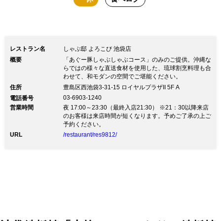
レストラン名
しゃぶ邸 よろこび 池袋店
概要
「あぐー豚しゃぶしゃぶコース」のみのご提供。沖縄な
らではの様々な直送食材を使用した、琉球割烹料理も合
わせて、和モダンの空間でご堪能ください。
住所
豊島区西池袋3-31-15 ロイヤルプラザII 5F A
03-6903-1240
電話番号
営業時間
夜 17:00～23:30（最終入店21:30） ※21：30以降来店
のお客様は来店時間が短くなります。予めご了承の上ご
予約ください。
URL
/restaurant/res9812/