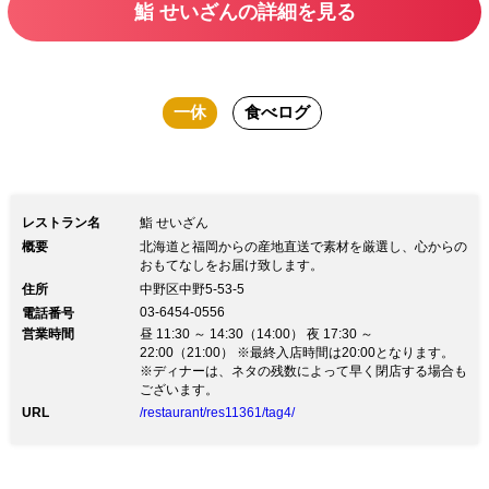
鮨 せいざんの詳細を見る
一休
食べログ
レストラン名
鮨 せいざん
概要
北海道と福岡からの産地直送で素材を厳選し、心からの
おもてなしをお届け致します。
住所
中野区中野5-53-5
03-6454-0556
電話番号
営業時間
昼 11:30 ～ 14:30（14:00） 夜 17:30 ～
22:00（21:00） ※最終入店時間は20:00となります。
※ディナーは、ネタの残数によって早く閉店する場合も
ございます。
URL
/restaurant/res11361/tag4/