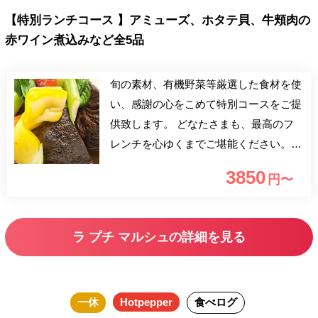
【特別ランチコース 】アミューズ、ホタテ貝、牛頬肉の
赤ワイン煮込みなど全5品
旬の素材、有機野菜等厳選した食材を使
い、感謝の心をこめて特別コースをご提
供致します。 どなたさまも、最高のフ
レンチを心ゆくまでご堪能ください。
お時間は二時間ほどお考えください。
3850
円〜
ランチタイムは現金のみのお支払いとな
ります。予めご了承ください。
ラ プチ マルシュの詳細を見る
一休
Hotpepper
食べログ