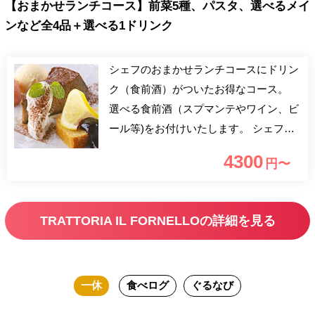
【おまかせランチコース】前菜5種、パスタ、選べるメイ
ンなど全4品＋選べる1ドリンク
シェフのおまかせランチコースにドリン
ク（食前酒）がついたお得なコース。
選べる食前酒（スプマンテやワイン、ビ
ール等)をお付けいたします。 シェフ特
製のフルコースをお食事をゆったりと流
4300
円〜
れる時間と共にお楽しみください。 通
常価格内訳 コース料理3800円＋ワンド
リンク最大850円＝4650円
TRATTORIA IL FORNELLOの詳細を見る
一休
食べログ
ぐるなび