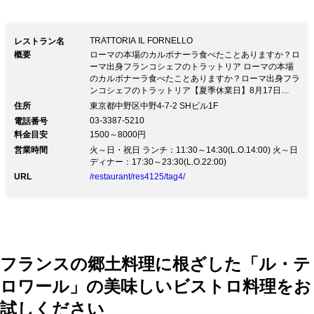
TRATTORIA IL FORNELLO
レストラン名
概要
ローマの本場のカルボナーラ食べたことありますか？ロ
ーマ出身フランコシェフのトラットリア ローマの本場
のカルボナーラ食べたことありますか？ローマ出身フラ
ンコシェフのトラットリア【夏季休業日】8月17日
(月）～20日（木）おかげさまで今年で22周年！MOIイ
住所
東京都中野区中野4-7-2 SHビル1F
タリア政府公認、イタリアホスピタリティー認証レスト
03-3387-5210
電話番号
ラン。シェフの故郷ローマ料理を中心に現地のトラット
料金目安
1500～8000円
リアさながらの落ち着いた店内でゆったりと本物のイタ
営業時間
リアンを満喫！貸切パーティー、ケータリングも承りま
火～日・祝日 ランチ：11:30～14:30(L.O.14:00) 火～日
す。中野駅北口から徒歩７分!
ディナー：17:30～23:30(L.O.22:00)
URL
/restaurant/res4125/tag4/
フランスの郷土料理に根ざした「ル・テ
ロワール」の美味しいビストロ料理をお
試しください