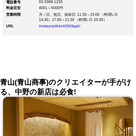
03-3388-1150
電話番号
業形態が変更なる場合がございます。 詳しくは、公式
料金目安
4001～5000円
ホームページをご覧ください。
営業時間
月～日、祝日、祝前日: 11:30～15:00 （料理L.O.
14:30）17:00～21:30 （料理L.O. 20:30）
URL
/restaurant/res4056/tag4/
青山(青山商事)のクリエイターが手がけ
る、中野の新店は必食!