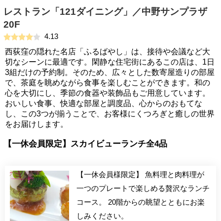
レストラン「121ダイニング」／中野サンプラザ
20F
4.13
西荻窪の隠れた名店「ふるばやし」は、接待や会議など大
切なシーンに最適です。閑静な住宅街にあるこの店は、1日
3組だけの予約制。そのため、広々とした数寄屋造りの部屋
で、茶庭を眺めながら食事を楽しむことができます。和の
心を大切にし、季節の食器や装飾品もご用意しています。
おいしい食事、快適な部屋と調度品、心からのおもてな
し、この3つが揃うことで、お客様にくつろぎと癒しの世界
をお届けします。
【一休会員限定】スカイビューランチ全4品
【一休会員様限定】 魚料理と肉料理が
一つのプレートで楽しめる贅沢なランチ
コース。 20階からの眺望とともにお楽
しみください。