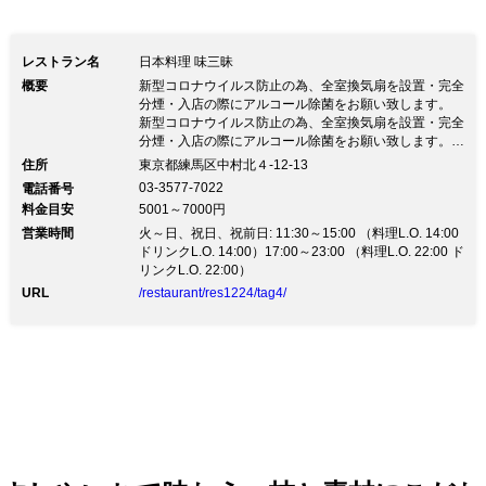
レストラン名
日本料理 味三昧
概要
新型コロナウイルス防止の為、全室換気扇を設置・完全
分煙・入店の際にアルコール除菌をお願い致します。
新型コロナウイルス防止の為、全室換気扇を設置・完全
分煙・入店の際にアルコール除菌をお願い致します。経
歴 新橋の名店『京味』西健一郎氏の元で7年間修行。京
住所
東京都練馬区中村北４-12-13
料理の伝統を守りつつ新しい発想を活かし味三昧を開
03-3577-7022
電話番号
店。 京味修業後、日本料理店で料理長として活躍。若
料金目安
5001～7000円
干２７歳で練馬（中村橋）に味三昧を開店。 以来、多
営業時間
くのお客様の支持を得て平成18年3月に練馬で唯一『和
火～日、祝日、祝前日: 11:30～15:00 （料理L.O. 14:00
食の名店』として味三昧本店が認定される。（東京商工
ドリンクL.O. 14:00）17:00～23:00 （料理L.O. 22:00 ド
会議所 練馬支部認定）現在28年目を経過中～。 新型コ
リンクL.O. 22:00）
ロナウイルス防止対策といたしましてご家庭でのお食事
URL
/restaurant/res1224/tag4/
が多くなっていると思います。 味三昧ではご希望のお
時間に懐石弁当をお届けに伺い致します。1500円・
2500円・3500円・7500円・10000円（税抜き） どう
ぞお問い合わせ下さい。 9月15日まで22：00までの営
業時間とさせて頂いております。