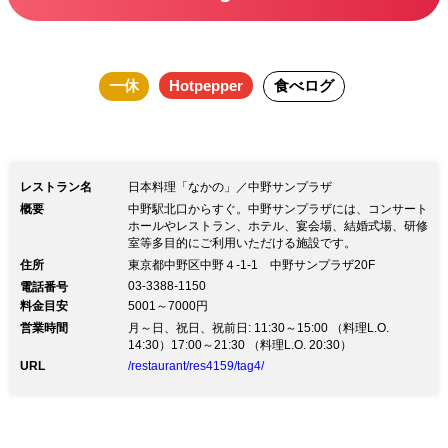
一休
Hotpepper
食べログ
レストラン名
日本料理「なかの」／中野サンプラザ
概要
中野駅北口からすぐ。中野サンプラザには、コンサート
ホールやレストラン、ホテル、宴会場、結婚式場、研修
室等多目的にご利用いただける施設です。
住所
東京都中野区中野４-1-1 中野サンプラザ20F
03-3388-1150
電話番号
料金目安
5001～7000円
営業時間
月～日、祝日、祝前日: 11:30～15:00 （料理L.O.
14:30）17:00～21:30 （料理L.O. 20:30）
URL
/restaurant/res4159/tag4/