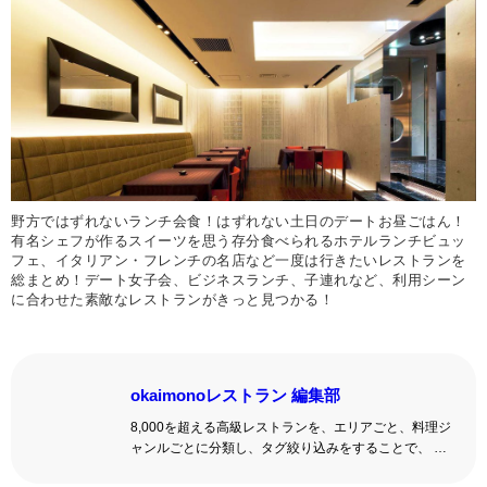
野方ではずれないランチ会食！はずれない土日のデートお昼ごはん！
有名シェフが作るスイーツを思う存分食べられるホテルランチビュッ
フェ、イタリアン・フレンチの名店など一度は行きたいレストランを
総まとめ！デート女子会、ビジネスランチ、子連れなど、利用シーン
に合わせた素敵なレストランがきっと見つかる！
okaimonoレストラン 編集部
8,000を超える高級レストランを、エリアごと、料理ジ
ャンルごとに分類し、タグ絞り込みをすることで、 い
ろんな切口で、レストランを探せる。記念日、女子