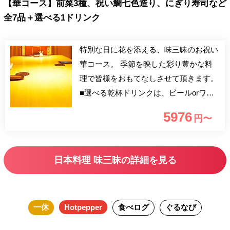
【華コース】前菜3種、祝い鯛七色造り、にぎり寿司など
全7品＋選べる1ドリンク
特別な日に花を添える、味三昧のお祝い
華コース。 季節を映した彩り豊かな料
理で皆様をおもてなしさせて頂きます。
■選べる乾杯ドリンクは、ビールorワイ
ンorソフトドリンクのいずれかになりま
5976
円〜
す。
日本料理 味三昧の詳細を見る
一休
Hotpepper
食べログ
ぐるなび