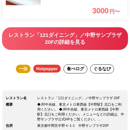
3000
円〜
レストラン「121ダイニング」／中野サンプラザ
20Fの詳細を見る
一休
Hotpepper
食べログ
ぐるなび
レストラン名
レストラン「121ダイニング」／中野サンプラザ 20F
概要
◆JR中央線、東京メトロ東西線【中野駅】北口をご利
用ください。 ◆JR中央線、東京メトロ東西線【中野
駅】北口をご利用ください。メニューなどの詳細は、中
野サンプラザ公式HPをご覧ください。
https://www.sunplaza.jp/ 【20階レストランのお知ら
住所
東京都中野区中野４-1-1 中野サンプラザ20F
せ】 新型コロナウイルス感染拡大防止の観点から、営