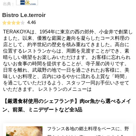
出典：
Bistro Le.terroir
4.46
TERAKOYAは、1954年に東京の西の郊外、小金井で創業し
ました。以来、優雅な庭園と趣向を凝らしたコース料理の
店として、約半世紀の歴史を積み重ねてきました。高台に
位置するレストランからは、周囲を見渡すことができ、素
晴らしい眺望をお楽しみいただけます。 お客様に忘れられ
ないお食事の時間を提供することが、寺子屋の誇りです。
日常を離れ、武蔵野の地で一日を過ごされたお客様に、美
味しいお料理と、店内にゆるやかに流れる上質な「時間」
を過ごしていただけるよう、スタッフ一同お手伝いさせて
いただきます。 レストランのメニューは
【厳選食材使用のシェフランチ】肉or魚から選べるメイ
ン、前菜、ミニデザートなど全3品
フランス各地の郷土料理をベースに、野