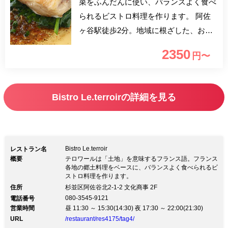
菜をふんだんに使い、バランスよく食べ
られるビストロ料理を作ります。 阿佐
ヶ谷駅徒歩2分。地域に根ざした、お子
様からお年寄りまでお楽しみいただける
2350
円〜
料理をお愉しみください。
Bistro Le.terroirの詳細を見る
Bistro Le.terroir
レストラン名
概要
テロワールは「土地」を意味するフランス語。フランス
各地の郷土料理をベースに、バランスよく食べられるビ
ストロ料理を作ります。
住所
杉並区阿佐谷北2-1-2 文化商事 2F
080-3545-9121
電話番号
営業時間
昼 11:30 ～ 15:30(14:30) 夜 17:30 ～ 22:00(21:30)
URL
/restaurant/res4175/tag4/