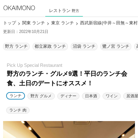
レストラン
野方
トップ
関東 ランチ
東京 ランチ
西武新宿線(中井～田無～東村
更新日：2022年10月21日
野方 ランチ
都立家政 ランチ
沼袋 ランチ
鷺ノ宮 ランチ
野方のランチ・グルメ9選！
平日のランチ会
食、土日のデートにオススメ！
ランチ
野方 グルメ
ディナー
日本酒
ワイン
居酒
ランチ 肉