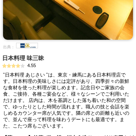
出典：
日本料理 味三昧
4.55
"日本料理 あじさい "は、東京・練馬にある日本料理店で
す。日本料理の美味しさには定評があり、四季折々の新鮮
な食材を使った料理が楽しめます。記念日やご家族の会
食、ご接待、各種ご宴会など、様々なシーンでご利用いた
だけます。 店内は、木を基調とした落ち着いた和の空間
で、ゆったりとした時間が流れます。職人の技と会話を楽
しめるカウンター席が人気です。隣の席との距離も近いの
で、並んで座って料理を味わうデートにも最適です。ま
た、こたつ席もございます。