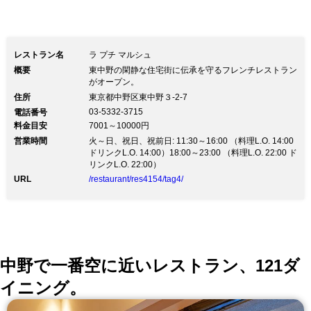
レストラン名
ラ プチ マルシュ
概要
東中野の閑静な住宅街に伝承を守るフレンチレストラン
がオープン。
住所
東京都中野区東中野３-2-7
03-5332-3715
電話番号
料金目安
7001～10000円
営業時間
火～日、祝日、祝前日: 11:30～16:00 （料理L.O. 14:00
ドリンクL.O. 14:00）18:00～23:00 （料理L.O. 22:00 ド
リンクL.O. 22:00）
URL
/restaurant/res4154/tag4/
中野で一番空に近いレストラン、121ダ
イニング。