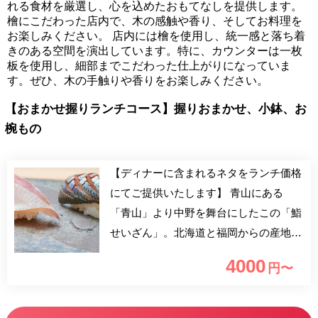
れる食材を厳選し、心を込めたおもてなしを提供します。
檜にこだわった店内で、木の感触や香り、そしてお料理を
お楽しみください。 店内には檜を使用し、統一感と落ち着
きのある空間を演出しています。特に、カウンターは一枚
板を使用し、細部までこだわった仕上がりになっていま
す。ぜひ、木の手触りや香りをお楽しみください。
【おまかせ握りランチコース】握りおまかせ、小鉢、お
椀もの
【ディナーに含まれるネタをランチ価格
にてご提供いたします】 青山にある
「青山」より中野を舞台にしたこの「鮨
せいざん」。北海道と福岡からの産地直
送で素材を厳選し、絶品のお寿司を握り
4000
円〜
ます。贅沢なひと時をお過ごしくださ
い。