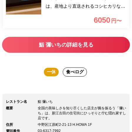
は、産地より直送されるコシヒカリなど
をオリジナルブレンド。さらに、ミネラ
6050
円〜
ルを含んだ「濾過水」など素材一つ一つ
に徹底したこだわりを感じられます。上
級を極めるコースの他、料理のバラン
鮨 彌いちの詳細を見る
ス、メニューの構築など、随所まで店主
のこだわりが行き届いたプランをご堪能
下さい。
一休
食べログ
レストラン名
鮨 彌いち
概要
全国の美味しさを知り尽くした店主が腕を振るう「彌い
ち」は、新江古田の住宅街にひっそりと佇む隠れ家すし
店です。
住所
中野区江原町2-21-13 H.HOWA 1F
03-6317-7992
電話番号