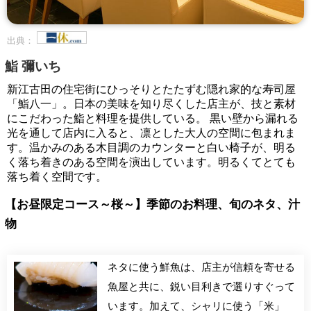
出典：
鮨 彌いち
新江古田の住宅街にひっそりとたたずむ隠れ家的な寿司屋
「鮨八一」。日本の美味を知り尽くした店主が、技と素材
にこだわった鮨と料理を提供している。 黒い壁から漏れる
光を通して店内に入ると、凛とした大人の空間に包まれま
す。温かみのある木目調のカウンターと白い椅子が、明る
く落ち着きのある空間を演出しています。明るくてとても
落ち着く空間です。
【お昼限定コース～桜～】季節のお料理、旬のネタ、汁
物
ネタに使う鮮魚は、店主が信頼を寄せる
魚屋と共に、鋭い目利きで選りすぐって
います。加えて、シャリに使う「米」