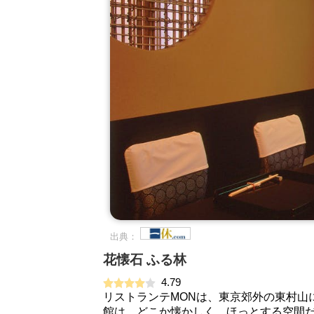
出典：
花懐石 ふる林
4.79
リストランテMONは、東京郊外の東村山
館は、どこか懐かしく、ほっとする空間だ