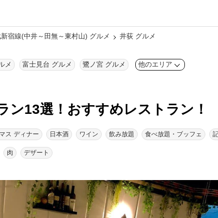
新宿線(中井～田無～東村山) グルメ
井荻 グルメ
ルメ
富士見台 グルメ
鷺ノ宮 グルメ
他のエリア
ラン13選！
おすすめレストラン！
マス ディナー
日本酒
ワイン
飲み放題
食べ放題・ブッフェ
肉
デザート