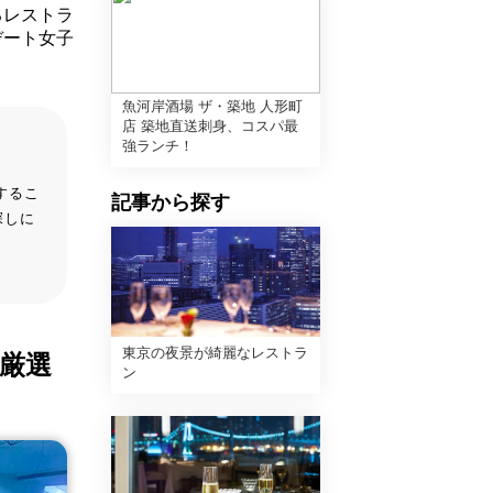
るレストラ
デート女子
魚河岸酒場 ザ・築地 人形町
店 築地直送刺身、コスパ最
強ランチ！
するこ
記事から探す
探しに
東京の夜景が綺麗なレストラ
、厳選
ン