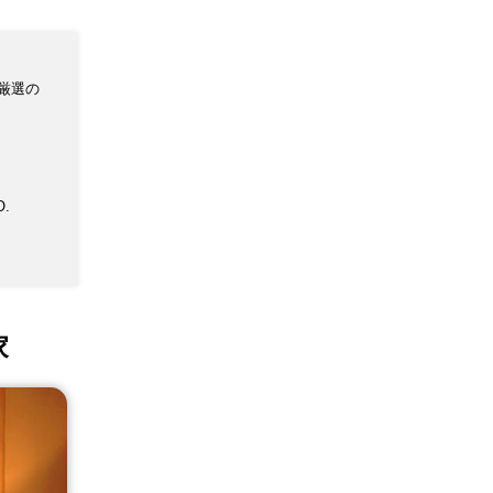
厳選の
O.
家