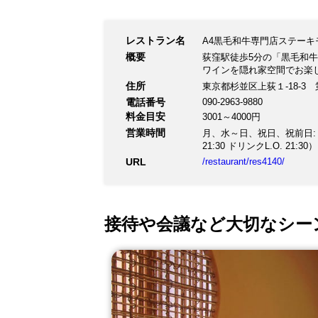
レストラン名
A4黒毛和牛専門店ステーキ
概要
荻窪駅徒歩5分の「黒毛和
ワインを隠れ家空間でお楽
住所
東京都杉並区上荻１-18-3
電話番号
090-2963-9880
料金目安
3001～4000円
営業時間
月、水～日、祝日、祝前日: 11:30
21:30 ドリンクL.O. 21:30）
URL
/restaurant/res4140/
接待や会議など大切なシー