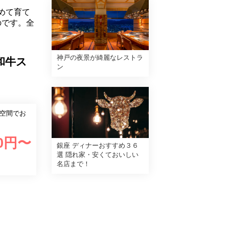
めて育て
のです。全
神戸の夜景が綺麗なレストラ
和牛ス
ン
家空間でお
0
円〜
銀座 ディナーおすすめ３６
選 隠れ家・安くておいしい
名店まで！