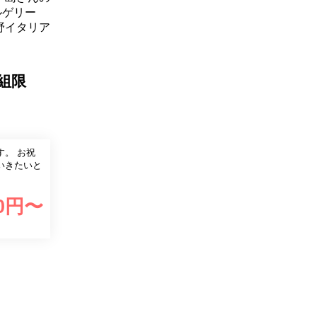
ルゲリー
野イタリア
組限
。 お祝
いきたいと
0
円〜