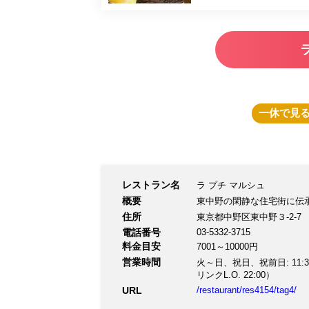
一休
で見
レストラン名
ラ プチ マルシュ
概要
東中野の閑静な住宅街に伝
住所
東京都中野区東中野３-2-7
電話番号
03-5332-3715
料金目安
7001～10000円
営業時間
火～日、祝日、祝前日: 11:30～16
リンクL.O. 22:00）
URL
/restaurant/res4154/tag4/