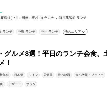
新宿線(中井～田無～東村山) ランチ
新井薬師前 ランチ
田 ランチ
中野 ランチ
中井 ランチ
他のエリア
・グルメ8選！
平日のランチ会食、
メ！
新年会
日本酒
ワイン
居酒屋
飲み放題
食べ放題・ブッフェ
肉
デザート
サラダ