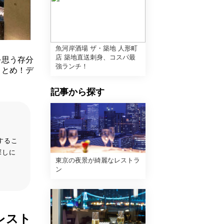
魚河岸酒場 ザ・築地 人形町
店 築地直送刺身、コスパ最
を思う存分
強ランチ！
まとめ！デ
！
記事から探す
するこ
探しに
東京の夜景が綺麗なレストラ
ン
レスト