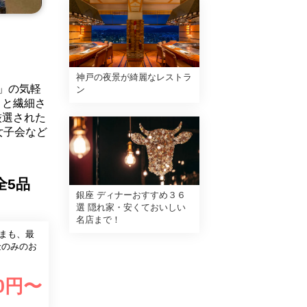
神戸の夜景が綺麗なレストラ
」の気軽
ン
さと繊細さ
厳選された
女子会など
全5品
銀座 ディナーおすすめ３６
選 隠れ家・安くておいしい
名店まで！
まも、最
0
円〜