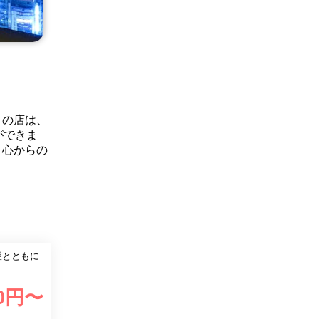
この店は、
ができま
、心からの
望とともに
0
円〜