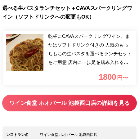
選べる生パスタランチセット＋CAVAスパークリングワ
イン（ソフトドリンクへの変更もOK）
乾杯にCAVAスパークリングワイン、ま
たはソフトドリンク付きの 人気のもっ
ちもちの生パスタを選べるランチセット
をご用意 店内に一歩足を踏み入れる
と、柔らかな照明に思わずほっと心が落
1800
円〜
ち着きます。 そんな都会の喧騒を感じ
させないアットホームな空間は、 毎日
通いたくなるような心地よさも魅力のひ
ワイン食堂 ホオバール 池袋西口店の詳細を見る
とつです。 ママ会、女子会、部署ラン
チにもおススメです。 同僚や仲間と気
さくに楽しめるテーブル席などをご用意
しております。
レストラン名
ワイン食堂 ホオバール 池袋西口店