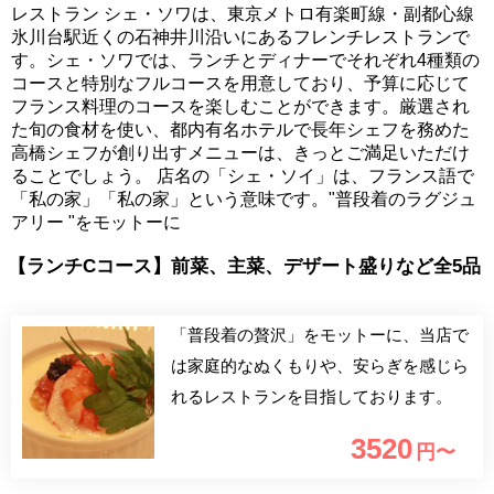
レストラン シェ・ソワは、東京メトロ有楽町線・副都心線
氷川台駅近くの石神井川沿いにあるフレンチレストランで
す。シェ・ソワでは、ランチとディナーでそれぞれ4種類の
コースと特別なフルコースを用意しており、予算に応じて
フランス料理のコースを楽しむことができます。厳選され
た旬の食材を使い、都内有名ホテルで長年シェフを務めた
高橋シェフが創り出すメニューは、きっとご満足いただけ
ることでしょう。 店名の「シェ・ソイ」は、フランス語で
「私の家」「私の家」という意味です。"普段着のラグジュ
アリー "をモットーに
【ランチCコース】前菜、主菜、デザート盛りなど全5品
「普段着の贅沢」をモットーに、当店で
は家庭的なぬくもりや、安らぎを感じら
れるレストランを目指しております。
3520
円〜