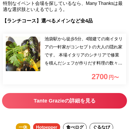
特別なイベント会場を探しているなら、Many Thanksは最
適な選択肢といえるでしょう。
【ランチコース】選べるメインなど全4品
池袋駅から徒歩5分。4階建ての南イタリ
アの一軒家がコンセプトの大人の隠れ家
です。 本場イタリアのシチリアで修業
を積んだシェフが作りだす料理の数々は
どれも独創的でユニーク！ 選べるメイ
2700
円〜
ンや生パスタ、自家製ドルチェなど全4
品ランチをお楽しみください！
Tante Grazieの詳細を見る
一休
Hotpepper
食べログ
ぐるなび