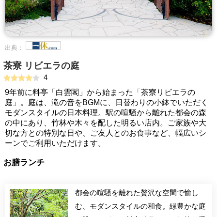
出典：
茶寮 リビエラの庭
4
9年前に料亭「白雲閣」から始まった「茶寮リビエラの
庭」。庭は、滝の音をBGMに、日替わりの小鉢でいただく
モダンスタイルの日本料理。駅の喧騒から離れた都会の森
の中にあり、竹林や木々を配した明るい店内。ご家族や大
切な方との特別な日や、ご友人とのお食事など、幅広いシ
ーンでご利用いただけます。
お膳ランチ
都会の喧騒を離れた贅沢な空間で愉し
む、モダンスタイルの和食。緑豊かな庭