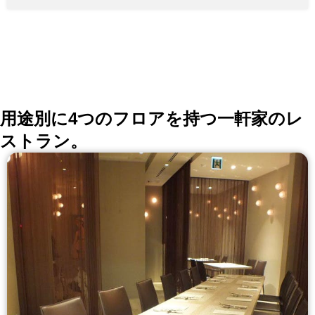
限定リッチメニュー♪ ・アップルシナモンのキャラメル
パンケーキ 1,550円(税抜) ・紫芋のモンブランパンケー
キ 1,550円(税抜) ・チョコマロン パンケーキ 1,550円
(税抜) ◆大人気コース！ 【2時間飲み放題付き】『4種
鉄板グリル』トルティーヤと野菜が食べ放題！ TACOS
パーティーセット♪＜全5品＞2,800円(税抜) ◆パンケー
キなど充実のランチメニュー！ テイクアウト＆デリバ
リー対応してます！
用途別に4つのフロアを持つ一軒家のレ
ストラン。