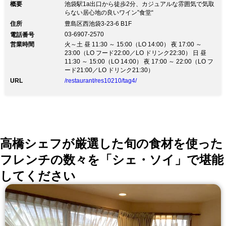
概要
池袋駅1a出口から徒歩2分、カジュアルな雰囲気で気取
らない居心地の良いワイン”食堂“
住所
豊島区西池袋3-23-6 B1F
03-6907-2570
電話番号
営業時間
火～土 昼 11:30 ～ 15:00（LO 14:00） 夜 17:00 ～
23:00（LO フード22:00／LO ドリンク22:30） 日 昼
11:30 ～ 15:00（LO 14:00） 夜 17:00 ～ 22:00（LO フ
ード21:00／LO ドリンク21:30）
URL
/restaurant/res10210/tag4/
高橋シェフが厳選した旬の食材を使った
フレンチの数々を「シェ・ソイ」で堪能
してください