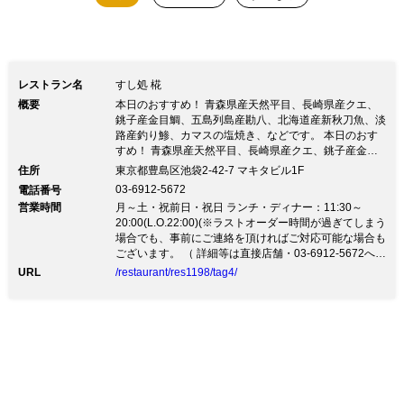
レストラン名
すし処 椛
概要
本日のおすすめ！ 青森県産天然平目、長崎県産クエ、
銚子産金目鯛、五島列島産勘八、北海道産新秋刀魚、淡
路産釣り鯵、カマスの塩焼き、などです。 本日のおす
すめ！ 青森県産天然平目、長崎県産クエ、銚子産金目
鯛、五島列島産勘八、北海道産新秋刀魚、淡路産釣り
住所
東京都豊島区池袋2-42-7 マキタビル1F
鯵、カマスの塩焼き、などです。当面の間、昼ノ部の営
03-6912-5672
電話番号
業をさせて頂きます。 昼ノ部： 11:30 ～ 15:00 昼ノ部
営業時間
月～土・祝前日・祝日 ランチ・ディナー：11:30～
限定メニュー11時30分～15時 ・ばらちらし寿司御膳
20:00(L.O.22:00)(※ラストオーダー時間が過ぎてしまう
￥1,760-（税込） ・マグロちらし寿司御膳￥1,980-
場合でも、事前にご連絡を頂ければご対応可能な場合も
（税込） ・海鮮ちらし寿司御膳￥2,970-（税込） 夜ノ
ございます。 （ 詳細等は直接店舗・03-6912-5672へお
部： 15:00 ～ 20:00（22：00） また、お持ち帰りの販
問い合わせくださいませ。）)
URL
/restaurant/res1198/tag4/
売も致しております。 ・ミニばらちらし弁当（通常価
格1,620円・税込→1,450円・税込） ※握り寿司のお持
ち帰りも承ります。 少人数の店舗貸切も承っておりま
す。お気軽にお電話でお問合せ下さい。 ≪ウイルス対
策につきまして≫ ・徹底した消毒作業。 ・定期的な空
気の入れ替え。 ・スタッフの体調管理。 ・対面接客で
のマスク着用。 等々 お客様の安全を第一に考え、安心
して当店をご利用いただけるよう最善を尽くしてまいり
ます。 何卒、宜しくお願い申し上げます。