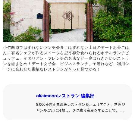
小竹向原ではずれないランチ会食！はずれない土日のデートお昼ごは
ん！有名シェフが作るスイーツを思う存分食べられるホテルランチビ
ュッフェ、イタリアン・フレンチの名店など一度は行きたいレストラ
ンを総まとめ！デート女子会、ビジネスランチ、子連れなど、利用シ
ーンに合わせた素敵なレストランがきっと見つかる！
okaimonoレストラン 編集部
8,000を超える高級レストランを、エリアごと、料理ジ
ャンルごとに分類し、タグ絞り込みをすることで、 い
ろんな切口で、レストランを探せる。記念日、女子
会、同窓会の会場・レストラン探しにを使いくださ
い。
詳しくはこちら >>
okaimonoレストラン 編集部