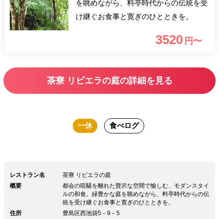
を眺めながら、料亭時代からの伝統を受
け継ぐお食事と寛ぎのひとときを。
3520
円〜
茶寮 リビエラの庭の詳細を見る
一休
食べログ
レストラン名
茶寮 リビエラの庭
概要
都会の喧騒を離れた贅沢な空間で愉しむ、モダンスタイ
ルの和食。緑豊かな庭を眺めながら、料亭時代からの伝
統を受け継ぐお食事と寛ぎのひとときを。
住所
豊島区西池袋5－9－5