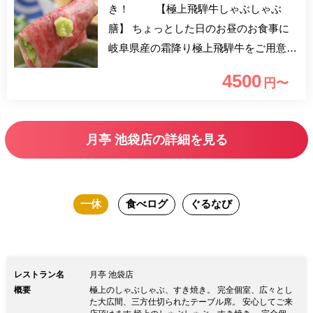
き！ 【極上飛騨牛しゃぶしゃぶ
膳】 ちょっとした日のお昼のお食事に
岐阜県産の霜降り極上飛騨牛をご用意。
しゃぶしゃぶはすき焼にもご変更頂けま
4500
円〜
す。 又、一休からのご予約特典として
アイスクリーム（又はシャーベット）を
サービス。 気の合うお仲間、ご友
月亭 池袋店の詳細を見る
人と優雅なランチタイムをお過ごし下さ
い。 都心の喧騒のなか、数寄屋造
り個室又は暖簾で仕切られたテーブル席
一休
食べログ
ぐるなび
で召し上がるコースは2名様からご用意
致します。 ※個室のご利用のみ、
時間を90分とさせて頂きます。（お昼と
祝日は個室、サービス料無料） ※
レストラン名
月亭 池袋店
すき焼定食を希望のお客様は恐れ入りま
概要
極上のしゃぶしゃぶ、すき焼き。 完全個室、広々とし
すが、コメント欄にすき焼とご記入下さ
た大広間、三方仕切られたテーブル席。 安心してご来