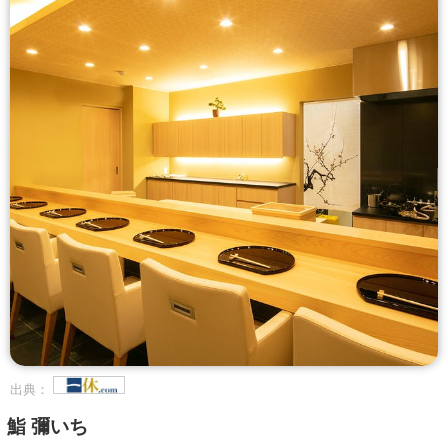
出典：
鮨 彌いち