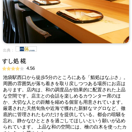
出典：
すし処 椛
4.56
池袋駅西口から徒歩5分のところにある「鮨処はなぶさ」。
周囲の雰囲気が落ち着きを取り戻しつつある場所にお店は
あります。店内は、和の調度品が効果的に配置された上品
な空間です。店主との会話を楽しめるカウンター席のほ
か、大切な人との距離を縮める個室も用意されています。
厳選された天然旬魚や近海で獲れた新鮮なマグロなど、徹
底的に管理されたものだけを提供している。都会の喧騒を
忘れ、静かなひとときを過ごしてほしいという願いが込め
られています。 上品な和の空間には、檜の白木を使ったカ