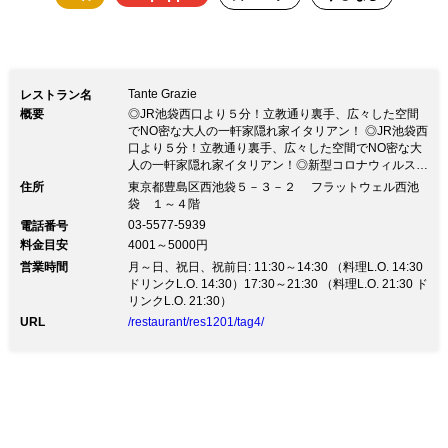
Tante Grazie
レストラン名
概要
◎JR池袋西口より５分！立教通り裏手、広々した空間
でNO密な大人の一軒家隠れ家イタリアン！ ◎JR池袋西
口より５分！立教通り裏手、広々した空間でNO密な大
人の一軒家隠れ家イタリアン！◎新型コロナウィルスに
対する対策 弊店ではコロナウィルス対策として、アル
住所
東京都豊島区西池袋５－３－２ フラットウェル西池
コールなど店内各所に設置しております。どうぞご自由
袋 １～４階
にお使いください。 また店内清掃にも消毒薬を使用し
03-5577-5939
電話番号
適切な換気に心掛け、お席の空間などもできる限り広め
料金目安
4001～5000円
にお取りしてご安心してお食事していただけるよう配慮
営業時間
しております。 ☆2020年10月12日 店内全てに施設全
月～日、祝日、祝前日: 11:30～14:30 （料理L.O. 14:30
体をあらかじめ抗菌する【抗ウィルス・抗菌対策のキノ
ドリンクL.O. 14:30）17:30～21:30 （料理L.O. 21:30 ド
シールド】を施工しました。
リンクL.O. 21:30）
URL
/restaurant/res1201/tag4/