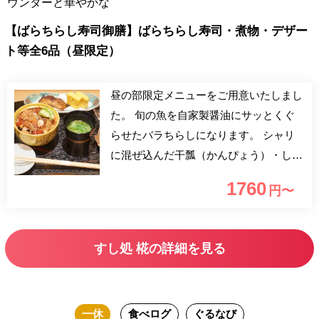
ウンターと華やかな
【ばらちらし寿司御膳】ばらちらし寿司・煮物・デザー
ト等全6品（昼限定）
昼の部限定メニューをご用意いたしまし
た。 旬の魚を自家製醤油にサッとくぐ
らせたバラちらしになります。 シャリ
に混ぜ込んだ干瓢（かんぴょう）・しい
たけ・ガリも自家製ですのでシャリとの
1760
円〜
絶妙なバランスをご堪能くださいませ。
※通常価格1,980円→期間限定1,760円
すし処 椛の詳細を見る
一休
食べログ
ぐるなび