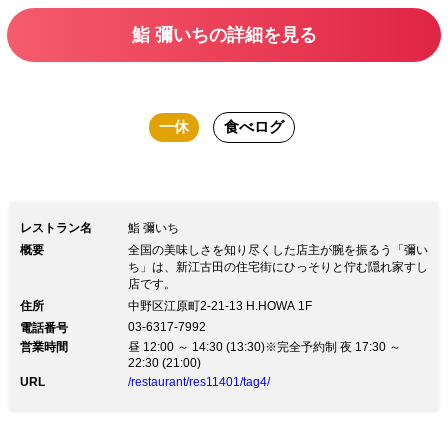
級を極めるコースの他、料理のバラン
鮨 彌いちの詳細を見る
ス、メニューの構築など、随所まで店主
のこだわりが行き届いたプランをご堪能
下さい。
一休
食べログ
レストラン名
鮨 彌いち
概要
全国の美味しさを知り尽くした店主が腕を振るう「彌い
ち」は、新江古田の住宅街にひっそりと佇む隠れ家すし
店です。
住所
中野区江原町2-21-13 H.HOWA 1F
03-6317-7992
電話番号
営業時間
昼 12:00 ～ 14:30 (13:30)※完全予約制 夜 17:30 ～
22:30 (21:00)
URL
/restaurant/res11401/tag4/