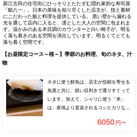
新江古田の住宅街にひっそりとたたずむ隠れ家的な寿司屋
「鮨八一」。日本の美味を知り尽くした店主が、技と素材
にこだわった鮨と料理を提供している。 黒い壁から漏れる
光を通して店内に入ると、凛とした大人の空間に包まれま
す。温かみのある木目調のカウンターと白い椅子が、明る
く落ち着きのある空間を演出しています。明るくてとても
落ち着く空間です。
【お昼限定コース～桜～】季節のお料理、旬のネタ、汁
物
ネタに使う鮮魚は、店主が信頼を寄せる
魚屋と共に、鋭い目利きで選りすぐって
います。加えて、シャリに使う「米」
は、産地より直送されるコシヒカリなど
をオリジナルブレンド。さらに、ミネラ
6050
円〜
ルを含んだ「濾過水」など素材一つ一つ
に徹底したこだわりを感じられます。上