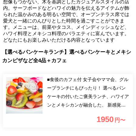
想像もつかない、木を基調としたカジュアルスタイルの店
内。サーフボードなどハワイの魅力を伝えるアイテムが飾
られた温かみのある明るい空間で、オープンテラス席では
愛犬と一緒にのんびりとした時間を過ごすことができま
す。メニューは、前菜やタコス、メインディッシュなど、
ハワイ料理とメキシコ料理のバラエティに富んでいます。
どなたにもお楽しみいただける内容となっています
【選べるパンケーキランチ】選べるパンケーキとメキシ
カンピザなど全4品＋カフェ
■食後のカフェ付 女子会やママ会、グル
ープランチにもぴったり！ 選べるパン
ケーキの付いたご褒美ランチ、ハワイア
ンとメキシカンが融合した、 新感覚な
料理全4品、食後のカフェ付でお楽しみ
1950
円〜
ください。 ～アクセス情報～ 東京メト
ロ丸ノ内線・有楽町線・副都心線 池袋