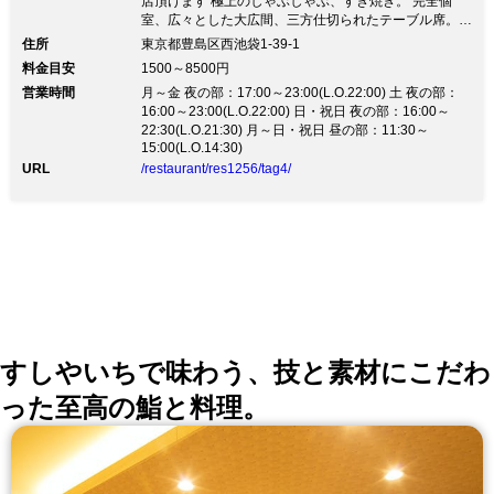
店頂けます 極上のしゃぶしゃぶ、すき焼き。 完全個
い。
室、広々とした大広間、三方仕切られたテーブル席。
安心してご来店頂けます創業50年の、池袋を代表する
住所
東京都豊島区西池袋1-39-1
老舗です。 ゆったりとした個室と、鍛えられた調理人
料金目安
1500～8500円
が厳選したお肉は、ご満足間違いなし。 店内の清掃、
営業時間
月～金 夜の部：17:00～23:00(L.O.22:00) 土 夜の部：
消毒作業も強化しております。 ◆換気もしっかり、蜜
16:00～23:00(L.O.22:00) 日・祝日 夜の部：16:00～
にならない当店でごゆっくりとお過ごし下さいませ。
22:30(L.O.21:30) 月～日・祝日 昼の部：11:30～
◆名物牛しゃぶしゃぶ 霜降り極上飛騨牛のしゃぶしゃ
15:00(L.O.14:30)
ぶを自家製の山葵だれと胡麻だれで堪能。お肉の味を十
URL
/restaurant/res1256/tag4/
分に引き立たせます。 ［全17の完全個室］ 都心の喧騒
を忘れてお過ごし頂ける落ち着いた空間づくり ただ今
個室が大人気。お早めのご予約をお願い致します。
すしやいちで味わう、技と素材にこだわ
った至高の鮨と料理。