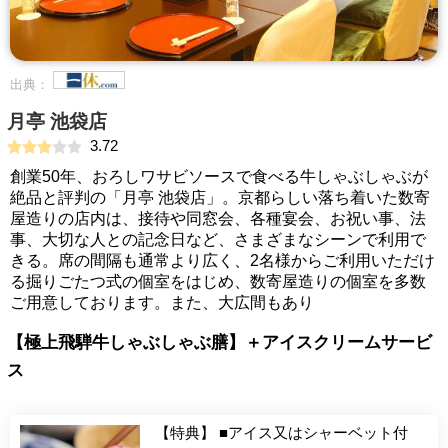
出典：
月亭 池袋店
3.72
創業50年、おろしワサビソースで食べる牛しゃぶしゃぶが
絶品と評判の「月亭 池袋店」。京都らしい落ち着いた数寄
屋造りの店内は、接待や同窓会、各種宴会、お祝い事、法
事、大切な人との記念日など、さまざまなシーンで利用で
きる。席の間隔も通常より広く、2名様からご利用いただけ
る掘りごたつ式の個室をはじめ、数寄屋造りの個室を多数
ご用意しております。また、大広間もあり
【極上飛騨牛しゃぶしゃぶ膳】＋アイスクリームサービ
ス
【特典】 ■アイス又はシャーベット付