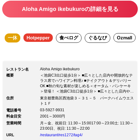
駅 … C3番出口 徒歩1分 JR線 池袋
Aloha Amigo ikebukuroの詳細を見る
駅 … 西口 徒歩5分
一休
Hotpepper
食べログ
ぐるなび
Ozmall
Aloha Amigo ikebukuro
レストラン名
概要
＜池袋C3出口徒歩1分＞ ■広々とした店内や開放的なテ
ラス席でハワイアン料理♪ ■テイクアウト＆デリバリー
OK ■秋の旬な素材が楽しめる＜オータム・パンケーキ
＞登場！ ＜池袋C3出口徒歩1分＞ ■広々とした店内や開
放的なテラス席でハワイアン料理♪ ■テイクアウト＆デ
住所
東京都豊島区西池袋３－３１－５ パークハイムウエス
リバリーOK ■秋の旬な素材が楽しめる＜オータム・パ
ト１Ｆ
ンケーキ＞登場！※新型コロナウィルスの感染拡大防止
03-5927-9931
電話番号
等により当面の間、 営業時間：11時30分～22時
料金目安
2001～3000円
（21:15LO）となります。 ※10月以降は、close時間が
営業時間
23：00となります。 お客様にはご迷惑をおかけ致しま
月～金、祝前日: 11:30～15:0017:00～23:00土: 11:30～
すが、ご理解頂きますよう何卒宜しくお願い申し上げま
23:00日、祝日: 11:30～22:00
す。 ◆＜11月30日(月)まで！オータム・パンケーキフ
URL
/restaurant/res1272/tag4/
ェア開催＞ 紫芋/りんご/栗など旬の素材が味わえる期間