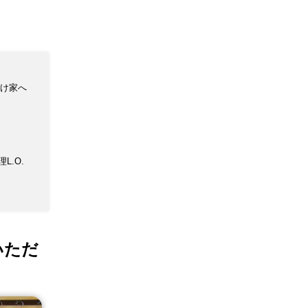
け家へ
理L.O.
いただ