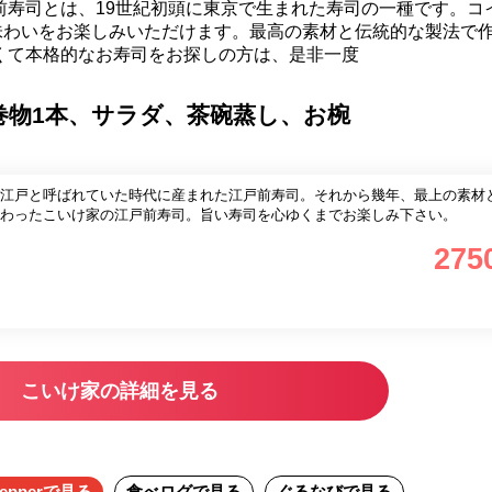
前寿司とは、19世紀初頭に東京で生まれた寿司の一種です。コ
味わいをお楽しみいただけます。最高の素材と伝統的な製法で
くて本格的なお寿司をお探しの方は、是非一度
巻物1本、サラダ、茶碗蒸し、お椀
江戸と呼ばれていた時代に産まれた江戸前寿司。それから幾年、最上の素材
わったこいけ家の江戸前寿司。旨い寿司を心ゆくまでお楽しみ下さい。
275
こいけ家の詳細を見る
epper
で見る
食べログ
で見る
ぐるなび
で見る