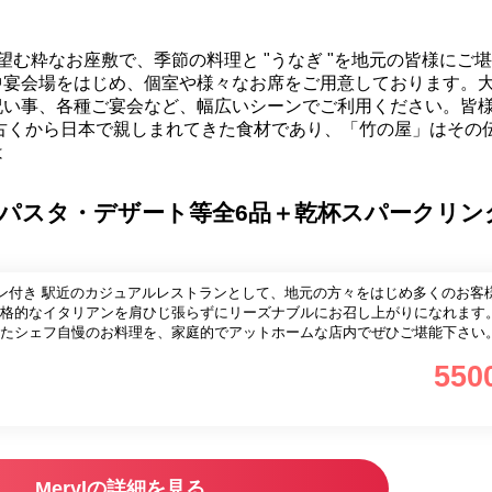
を望む粋なお座敷で、季節の料理と "うなぎ "を地元の皆様にご
中宴会場をはじめ、個室や様々なお席をご用意しております。
祝い事、各種ご宴会など、幅広いシーンでご利用ください。皆
古くから日本で親しまれてきた食材であり、「竹の屋」はその
は
パスタ・デザート等全6品＋乾杯スパークリン
め多くのお客様にご愛顧
格的なイタリアンを肩ひじ張らずにリーズナブルにお召し上がりになれます
したシェフ自慢のお料理を、家庭的でアットホームな店内でぜひご堪能下さい
550
Merylの詳細を見る