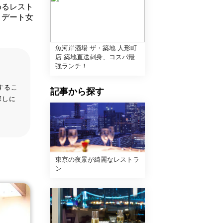
めるレスト
！デート女
魚河岸酒場 ザ・築地 人形町
店 築地直送刺身、コスパ最
強ランチ！
するこ
記事から探す
探しに
東京の夜景が綺麗なレストラ
ン