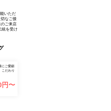
堪能いただ
大切なご接
様のご来店
伝統を受け
グ
。こだわり
。
0
円〜