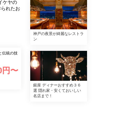
イケヤの
作られたお
神戸の夜景が綺麗なレストラ
ン
と伝統の技
0
円〜
銀座 ディナーおすすめ３６
選 隠れ家・安くておいしい
名店まで！