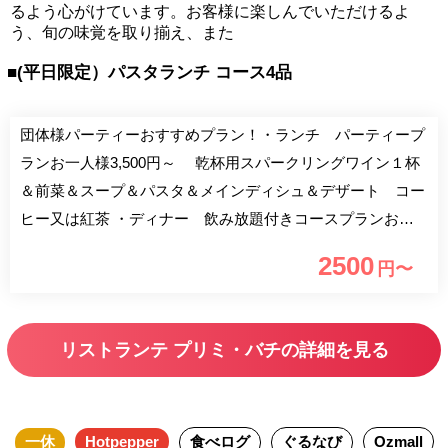
るよう心がけています。お客様に楽しんでいただけるよ
う、旬の味覚を取り揃え、また
■(平日限定）パスタランチ コース4品
団体様パーティーおすすめプラン！・ランチ パーティープ
ランお一人様3,500円～ 乾杯用スパークリングワイン１杯
＆前菜＆スープ＆パスタ＆メインディシュ＆デザート コー
ヒー又は紅茶 ・ディナー 飲み放題付きコースプランお一
人様8,000円～ご予算に応じて承ります。 （２０名様～３２
2500
円〜
名様でパーティールーム貸切致します） ご要望ございまし
たら、お問い合わせください。 上記の金額のほかに、サー
ビス料５％と消費税を頂いております。
リストランテ プリミ・バチの詳細を見る
一休
Hotpepper
食べログ
ぐるなび
Ozmall