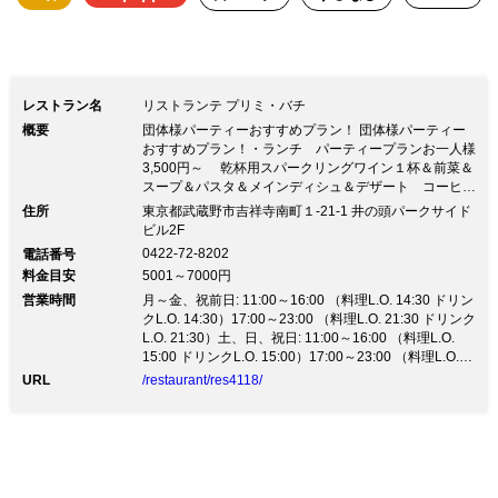
レストラン名
リストランテ プリミ・バチ
概要
団体様パーティーおすすめプラン！ 団体様パーティー
おすすめプラン！・ランチ パーティープランお一人様
3,500円～ 乾杯用スパークリングワイン１杯＆前菜＆
スープ＆パスタ＆メインディシュ＆デザート コーヒー
又は紅茶 ・ディナー 飲み放題付きコースプランお一
住所
東京都武蔵野市吉祥寺南町１-21-1 井の頭パークサイド
人様8,000円～ご予算に応じて承ります。 （２０名様～
ビル2F
３２名様でパーティールーム貸切致します） ご要望ご
0422-72-8202
電話番号
ざいましたら、お問い合わせください。 上記の金額の
料金目安
5001～7000円
ほかに、サービス料５％と消費税を頂いております。
営業時間
月～金、祝前日: 11:00～16:00 （料理L.O. 14:30 ドリン
クL.O. 14:30）17:00～23:00 （料理L.O. 21:30 ドリンク
L.O. 21:30）土、日、祝日: 11:00～16:00 （料理L.O.
15:00 ドリンクL.O. 15:00）17:00～23:00 （料理L.O.
21:30 ドリンクL.O. 21:30）
URL
/restaurant/res4118/