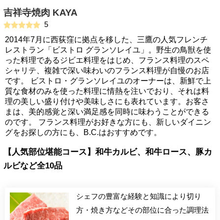
吉祥寺焼肉 KAYA
5
2014年7月に西荻窪に拠点を移した、三鷹の人気フレンチ
レストラン「ビストロ グランソレイユ」。野生の鳥獣を使
った料理であるジビエ料理をはじめ、フランス料理のスペ
シャリテ、複雑で深い味わいのフランス料理が自慢のお店
です。 ビストロ・グランソレイユのオーナーは、新鮮で上
質な食材のみを使った料理に情熱を注いでおり、それは料
理の美しい盛り付けや美味しさにも表れています。お客さ
まは、美的感覚と深い満足感を同時に味わうことができる
のです。 フランス料理がお好きな方にも、新しいダイニン
グをお探しの方にも、B.C.はおすすめです。
【人気部位堪能コース】和牛カルビ、和牛ロース、豚カ
ルビなど全10品
シェフの豊富な経験と知識により切り
方・焼き方などその部位に合った調理法