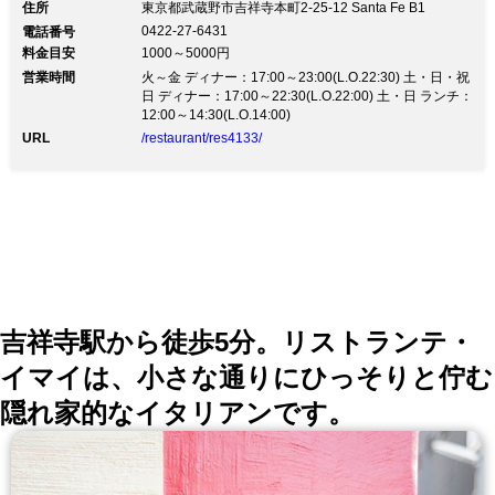
鮮度の和牛カルビや和牛ロースを含む全11品コース
住所
東京都武蔵野市吉祥寺本町2-25-12 Santa Fe B1
4,500円(税抜)～吉祥寺の街中で、和牛の美味しさを教
0422-27-6431
電話番号
えてくれる隠れ家《焼肉 カヤ》 地下への階段を下り扉
料金目安
1000～5000円
を開くと、そこにはシックで落ち着いた上質な空間が広
営業時間
がっています。 焼肉業界で25年以上経験のある店主が
火～金 ディナー：17:00～23:00(L.O.22:30) 土・日・祝
目利きした最高鮮度の黒毛和牛。 和牛の魅力を堪能で
日 ディナー：17:00～22:30(L.O.22:00) 土・日 ランチ：
きるのも、シェフの豊富な知識と経験が成せる技。 部
12:00～14:30(L.O.14:00)
位に合わせたカット法で、和牛のさらなる美味しさを味
URL
/restaurant/res4133/
わえます。 会社宴会や接待だけでなく、誕生日や記念
日、女子会などにもぴったりの 和牛カルビや和牛ロー
スを含むお得なコース料理もご用意しております。 店
主厳選のジューシーでとろける「最高鮮度黒毛和牛」を
存分にご堪能ください♪
吉祥寺駅から徒歩5分。リストランテ・
イマイは、小さな通りにひっそりと佇む
隠れ家的なイタリアンです。