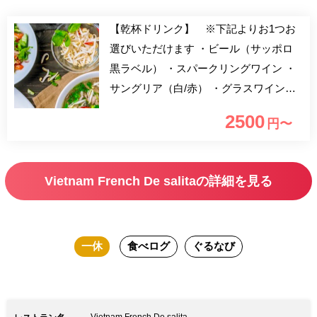
【乾杯ドリンク】 ※下記よりお1つお
選びいただけます ・ビール（サッポロ
黒ラベル） ・スパークリングワイン ・
サングリア（白/赤） ・グラスワイン
（白/赤） ・ウィスキー （ハイボール/コ
2500
円〜
ークハイボール/ジンジャーハイボー
ル） ・サワー （レモンサワー/柚子蜂蜜
サワー/ウーロンハイ/ジャスミンハイ）
Vietnam French De salitaの詳細を見る
・カクテル （ジン/ウォッカ/ラム/カシ
ス/ピーチ…など） ・ソフトドリンク
（ウーロン茶/ジャスミン茶/オレンジジ
一休
食べログ
ぐるなび
ュース グレープフルーツジュース/コ
ーラ/ジンジャエール…など） 一休限定×
乾杯ドリンク付き！ ベトナム料理を堪
能できるランチコースです。 どうぞご