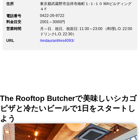
住所
東京都武蔵野市吉祥寺南町１-１-１０ MAビルディング
４Ｆ
0422-26-9722
電話番号
料金目安
2001～3000円
営業時間
月～日、祝日、祝前日: 11:30～23:00 （料理L.O. 22:00
ドリンクL.O. 22:30）
URL
/restaurant/res4093/
The Rooftop Butcherで美味しいシカゴ
ピザと冷たいビールで1日をスタートし
よう