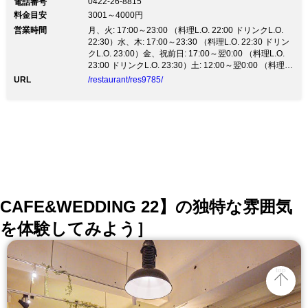
0422-26-8815
電話番号
料金目安
3001～4000円
営業時間
月、火: 17:00～23:00 （料理L.O. 22:00 ドリンクL.O.
22:30）水、木: 17:00～23:30 （料理L.O. 22:30 ドリン
クL.O. 23:00）金、祝前日: 17:00～翌0:00 （料理L.O.
23:00 ドリンクL.O. 23:30）土: 12:00～翌0:00 （料理
L.O. 23:00 ドリンクL.O. 23:30）日、祝日: 12:00～
URL
/restaurant/res9785/
22:00 （料理L.O. 21:00 ドリンクL.O. 21:30）
CAFE&WEDDING 22】の独特な雰囲気
を体験してみよう］
top