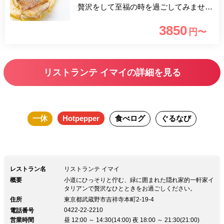
贅沢をして至福の時を過ごしてみません
か？ 緑に囲まれた一軒家で本物のイタ
3850
円〜
リアンを是非ご賞味ください。
リストランテ イマイの詳細を見る
一休
Hotpepper
食べログ
ぐるなび
レストラン名
リストランテ イマイ
概要
小道にひっそりと佇む、緑に囲まれた隠れ家的一軒家イ
タリアンで贅沢なひとときをお過ごしください。
住所
東京都武蔵野市吉祥寺本町2-19-4
0422-22-2210
電話番号
営業時間
昼 12:00 ～ 14:30(14:00) 夜 18:00 ～ 21:30(21:00)