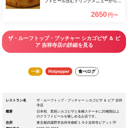
フトビール含むドリンクメニューからお
選びください。 当店では一押しのシカ
2650
円〜
ゴピザをお腹いっぱいになる前に楽しん
で頂く為に最初にお出ししています！
＜乾杯ドリンク付き＞ ■DRINK ・本日
ザ・ルーフトップ・ブッチャー シカゴピザ ＆ ビ
の樽生クラフトビール ・ワイン赤白 ・
ア 吉祥寺店の詳細を見る
自家製サングリア ・自家製レモネード
を使ったレモンサワー ・ハイボール ・
スパークリングワイン ・ソフトドリン
一休
Hotpepper
食べログ
ク各種
レストラン名
ザ・ルーフトップ・ブッチャー シカゴピザ ＆ ビア 吉祥
寺店
概要
日本初、窯焼シカゴピザと各種ステーキに20種類以上
のクラフトビールを愉しめるお店です。
住所
東京都武蔵野市吉祥寺南町１-5-3 吉祥寺ピアット7F