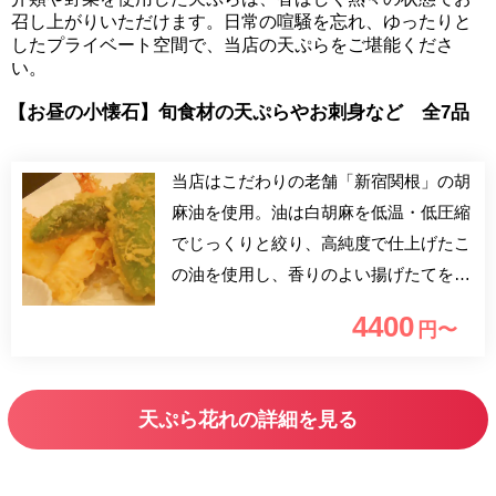
召し上がりいただけます。日常の喧騒を忘れ、ゆったりと
したプライベート空間で、当店の天ぷらをご堪能くださ
い。
【お昼の小懐石】旬食材の天ぷらやお刺身など 全7品
当店はこだわりの老舗「新宿関根」の胡
麻油を使用。油は白胡麻を低温・低圧縮
でじっくりと絞り、高純度で仕上げたこ
の油を使用し、香りのよい揚げたてをご
提供いたします！当店自慢の大海老天丼
4400
円〜
はぜひ食べて頂きたい一品です。食材の
仕入れは豊洲市場にて旬の魚介を厳選、
他にも季節のお野菜の天ぷらや新鮮なお
天ぷら花れの詳細を見る
刺身などの一品料理を揃えてお待ちして
おります。