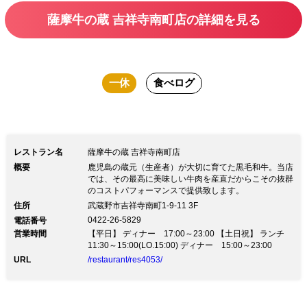
薩摩牛の蔵 吉祥寺南町店の詳細を見る
一休
食べログ
レストラン名
薩摩牛の蔵 吉祥寺南町店
概要
鹿児島の蔵元（生産者）が大切に育てた黒毛和牛。当店
では、その最高に美味しい牛肉を産直だからこその抜群
のコストパフォーマンスで提供致します。
住所
武蔵野市吉祥寺南町1-9-11 3F
0422-26-5829
電話番号
営業時間
【平日】 ディナー 17:00～23:00 【土日祝】 ランチ
11:30～15:00(LO.15:00) ディナー 15:00～23:00
URL
/restaurant/res4053/