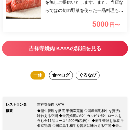
を施しご提供いたします。また、当店な
らではの旬の野菜を使った一品料理も数
多くご用意しております。お好みのお肉
5000
円〜
と逸品料理を見つけ、素敵なひとときを
ご堪能ください。
吉祥寺焼肉 KAYAの詳細を見る
一休
食べログ
ぐるなび
レストラン名
吉祥寺焼肉 KAYA
概要
◆衛生管理を徹底 半個室完備 ◇国産黒毛和牛を贅沢に
味わえる空間 ◆最高鮮度の和牛カルビや和牛ロースを
含む全11品コース4,500円(税抜)～ ◆衛生管理を徹底 半
個室完備 ◇国産黒毛和牛を贅沢に味わえる空間 ◆最高