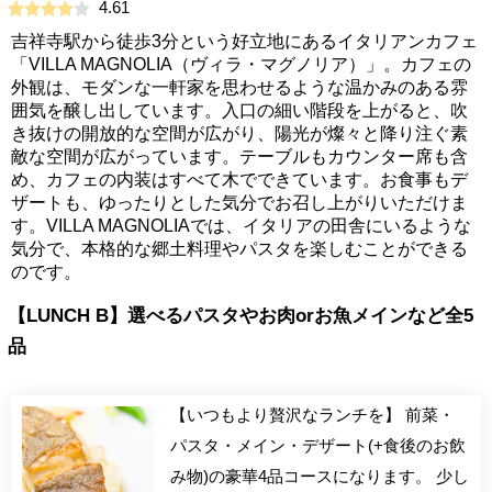
4.61
吉祥寺駅から徒歩3分という好立地にあるイタリアンカフェ
「VILLA MAGNOLIA（ヴィラ・マグノリア）」。カフェの
外観は、モダンな一軒家を思わせるような温かみのある雰
囲気を醸し出しています。入口の細い階段を上がると、吹
き抜けの開放的な空間が広がり、陽光が燦々と降り注ぐ素
敵な空間が広がっています。テーブルもカウンター席も含
め、カフェの内装はすべて木でできています。お食事もデ
ザートも、ゆったりとした気分でお召し上がりいただけま
す。VILLA MAGNOLIAでは、イタリアの田舎にいるような
気分で、本格的な郷土料理やパスタを楽しむことができる
のです。
【LUNCH B】選べるパスタやお肉orお魚メインなど全5
品
【いつもより贅沢なランチを】 前菜・
パスタ・メイン・デザート(+食後のお飲
み物)の豪華4品コースになります。 少し