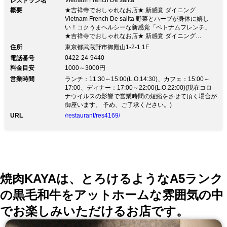
Vietnam French De salita
レストラン名
ゆっくりとお楽しみください。
概要
★吉祥寺でおしゃれなお店★ 新感覚 ダイニング
Vietnam French De salita 野菜とハーブが身体に嬉し
い！コクうまヘルシーな新感覚「ベトナムフレンチ」
★吉祥寺でおしゃれなお店★ 新感覚 ダイニング
Vietnam French De salita 野菜とハーブが身体に嬉し
住所
東京都武蔵野市御殿山1-2-1 1F
い！コクうまヘルシーな新感覚「ベトナムフレンチ」
0422-24-9440
電話番号
【注目】歓送迎会のご予約承ります。3時間飲放付
料金目安
1000～3000円
4,000円からご用意しております。 団体様、まだ空き席
営業時間
御座います！！ あっさりヘルシーなベトナム料理と、
ランチ：11:30～15:00(L.O.14:30)、カフェ：15:00～
深みのある味わいのフランス料理を融合させた、 新し
17:00、ディナー：17:00～22:00(L.O.22:00)(現在コロ
いジャンルの「ベトナムフレンチ」で、身体に優しく飽
ナウイルスの影響で営業時間の短縮をさせて頂く場合が
きのこない美味しさをお楽しみください♪ 『豚肉とキノ
御座います。 予め、ご了承ください。)
コの森の薬膳お酢しゃぶしゃぶ』や『山盛りローストビ
URL
/restaurant/res4169/
ーフのバインミー』等、 ベトナムフレンチのオリジナ
ル料理を豊富に揃えております。 宴会はもちろん、昼
は女子会・ママ会に、夜はデートや女性のおひとり様に
もゆったりご利用いただける雰囲気です。
焼肉KAYAは、とろけるようなA5ランク
の黒毛和牛をアットホームな雰囲気の中
でお楽しみいただけるお店です。