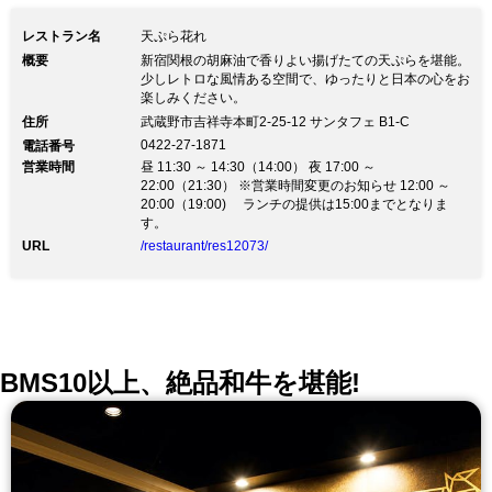
レストラン名
天ぷら花れ
概要
新宿関根の胡麻油で香りよい揚げたての天ぷらを堪能。
少しレトロな風情ある空間で、ゆったりと日本の心をお
楽しみください。
住所
武蔵野市吉祥寺本町2-25-12 サンタフェ B1-C
0422-27-1871
電話番号
営業時間
昼 11:30 ～ 14:30（14:00） 夜 17:00 ～
22:00（21:30） ※営業時間変更のお知らせ 12:00 ～
20:00（19:00) ランチの提供は15:00までとなりま
す。
URL
/restaurant/res12073/
BMS10以上、絶品和牛を堪能!