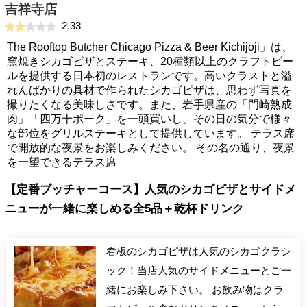
吉祥寺店
2.33
The Rooftop Butcher Chicago Pizza & Beer Kichijoji」は、
窯焼きシカゴピザとステーキ、20種類以上のクラフトビー
ルを提供する日本初のレストランです。高いクラストと溢
れんばかりの具材で作られたシカゴピザは、思わず写真を
撮りたくなる美味しさです。また、岩手県産の「門崎熟成
肉」「四万十ポーク」を一頭買いし、その日の気分で様々
な部位をグリルステーキとして提供しています。 テラス席
で開放的な夜景をお楽しみください。 その名の通り、夜景
を一望できるテラス席
【定番ブッチャーコース】人気のシカゴピザとサイドメ
ニューが一緒に楽しめる全5品＋乾杯ドリンク
看板のシカゴピザは人気のシカゴクラシ
ック！当店人気のサイドメニューとご一
緒にお楽しみ下さい。 お飲み物はクラ