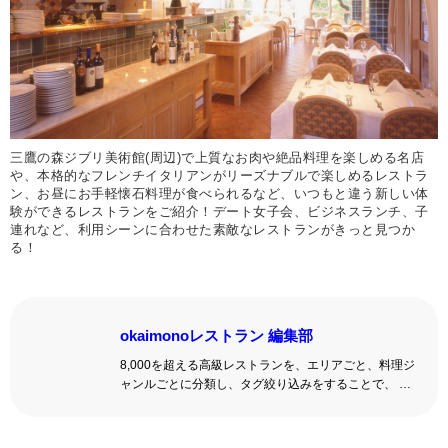
三鷹の森ジブリ美術館(周辺)で上質なお肉や絶品料理を楽しめる名店
や、本格的なフレンチイタリアンがリーズナブルで楽しめるレストラ
ン、お昼にお手軽懐石料理が食べられるなど、いつもと違う新しい体
験ができるレストランをご紹介！デート女子会、ビジネスランチ、子
連れなど、利用シーンに合わせた素敵なレストランがきっと見つか
る！
okaimonoレストラン 編集部
8,000を超える高級レストランを、エリアごと、料理ジ
ャンルごとに分類し、タグ絞り込みをすることで、 い
ろんな切口で、レストランを探せる。記念日、女子
会、同窓会の会場・レストラン探しにを使いくださ
い。