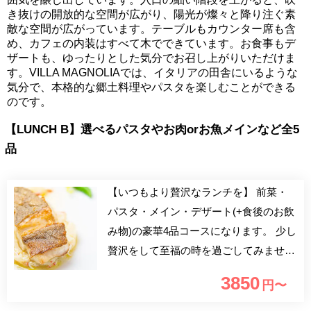
き抜けの開放的な空間が広がり、陽光が燦々と降り注ぐ素
敵な空間が広がっています。テーブルもカウンター席も含
め、カフェの内装はすべて木でできています。お食事もデ
ザートも、ゆったりとした気分でお召し上がりいただけま
す。VILLA MAGNOLIAでは、イタリアの田舎にいるような
気分で、本格的な郷土料理やパスタを楽しむことができる
のです。
【LUNCH B】選べるパスタやお肉orお魚メインなど全5
品
【いつもより贅沢なランチを】 前菜・
パスタ・メイン・デザート(+食後のお飲
み物)の豪華4品コースになります。 少し
贅沢をして至福の時を過ごしてみません
か？ 緑に囲まれた一軒家で本物のイタ
3850
円〜
リアンを是非ご賞味ください。