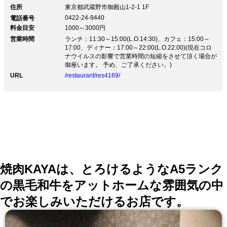
Vietnam French De salita 野菜とハーブが身体に嬉し
住所
東京都武蔵野市御殿山1-2-1 1F
い！コクうまヘルシーな新感覚「ベトナムフレンチ」
0422-24-9440
電話番号
【注目】歓送迎会のご予約承ります。3時間飲放付
料金目安
1000～3000円
4,000円からご用意しております。 団体様、まだ空き席
営業時間
御座います！！ あっさりヘルシーなベトナム料理と、
ランチ：11:30～15:00(L.O.14:30)、カフェ：15:00～
深みのある味わいのフランス料理を融合させた、 新し
17:00、ディナー：17:00～22:00(L.O.22:00)(現在コロ
いジャンルの「ベトナムフレンチ」で、身体に優しく飽
ナウイルスの影響で営業時間の短縮をさせて頂く場合が
きのこない美味しさをお楽しみください♪ 『豚肉とキノ
御座います。 予め、ご了承ください。)
コの森の薬膳お酢しゃぶしゃぶ』や『山盛りローストビ
URL
/restaurant/res4169/
ーフのバインミー』等、 ベトナムフレンチのオリジナ
ル料理を豊富に揃えております。 宴会はもちろん、昼
は女子会・ママ会に、夜はデートや女性のおひとり様に
もゆったりご利用いただける雰囲気です。
焼肉KAYAは、とろけるようなA5ランク
の黒毛和牛をアットホームな雰囲気の中
でお楽しみいただけるお店です。