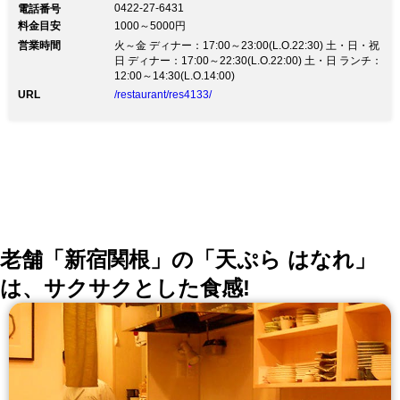
4,500円(税抜)～吉祥寺の街中で、和牛の美味しさを教
0422-27-6431
電話番号
えてくれる隠れ家《焼肉 カヤ》 地下への階段を下り扉
料金目安
1000～5000円
を開くと、そこにはシックで落ち着いた上質な空間が広
営業時間
がっています。 焼肉業界で25年以上経験のある店主が
火～金 ディナー：17:00～23:00(L.O.22:30) 土・日・祝
目利きした最高鮮度の黒毛和牛。 和牛の魅力を堪能で
日 ディナー：17:00～22:30(L.O.22:00) 土・日 ランチ：
きるのも、シェフの豊富な知識と経験が成せる技。 部
12:00～14:30(L.O.14:00)
位に合わせたカット法で、和牛のさらなる美味しさを味
URL
/restaurant/res4133/
わえます。 会社宴会や接待だけでなく、誕生日や記念
日、女子会などにもぴったりの 和牛カルビや和牛ロー
スを含むお得なコース料理もご用意しております。 店
主厳選のジューシーでとろける「最高鮮度黒毛和牛」を
存分にご堪能ください♪
老舗「新宿関根」の「天ぷら はなれ」
は、サクサクとした食感!