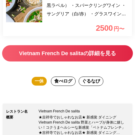
黒ラベル） ・スパークリングワイン ・
サングリア（白/赤） ・グラスワイン
（白/赤） ・ウィスキー （ハイボール/コ
2500
円〜
ークハイボール/ジンジャーハイボー
ル） ・サワー （レモンサワー/柚子蜂蜜
サワー/ウーロンハイ/ジャスミンハイ）
Vietnam French De salitaの詳細を見る
・カクテル （ジン/ウォッカ/ラム/カシ
ス/ピーチ…など） ・ソフトドリンク
（ウーロン茶/ジャスミン茶/オレンジジ
一休
食べログ
ぐるなび
ュース グレープフルーツジュース/コ
ーラ/ジンジャエール…など） 一休限定×
乾杯ドリンク付き！ ベトナム料理を堪
能できるランチコースです。 どうぞご
Vietnam French De salita
レストラン名
ゆっくりとお楽しみください。
概要
★吉祥寺でおしゃれなお店★ 新感覚 ダイニング
Vietnam French De salita 野菜とハーブが身体に嬉し
い！コクうまヘルシーな新感覚「ベトナムフレンチ」
★吉祥寺でおしゃれなお店★ 新感覚 ダイニング