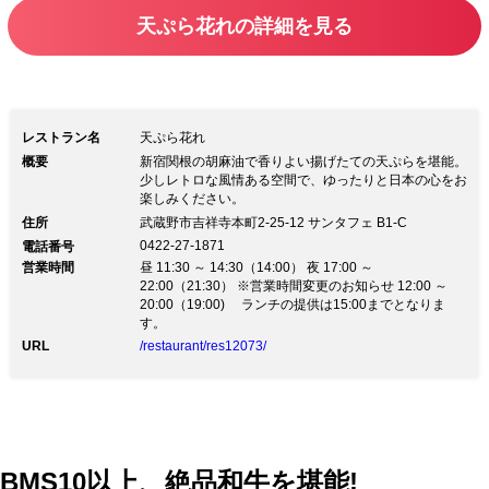
他にも季節のお野菜の天ぷらや新鮮なお
天ぷら花れの詳細を見る
刺身などの一品料理を揃えてお待ちして
おります。
レストラン名
天ぷら花れ
概要
新宿関根の胡麻油で香りよい揚げたての天ぷらを堪能。
少しレトロな風情ある空間で、ゆったりと日本の心をお
楽しみください。
住所
武蔵野市吉祥寺本町2-25-12 サンタフェ B1-C
0422-27-1871
電話番号
営業時間
昼 11:30 ～ 14:30（14:00） 夜 17:00 ～
22:00（21:30） ※営業時間変更のお知らせ 12:00 ～
20:00（19:00) ランチの提供は15:00までとなりま
す。
URL
/restaurant/res12073/
BMS10以上、絶品和牛を堪能!