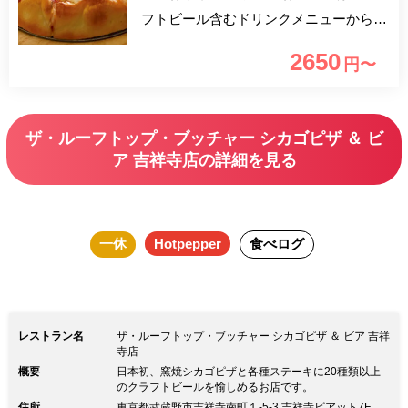
フトビール含むドリンクメニューからお
選びください。 当店では一押しのシカ
2650
円〜
ゴピザをお腹いっぱいになる前に楽しん
で頂く為に最初にお出ししています！
＜乾杯ドリンク付き＞ ■DRINK ・本日
ザ・ルーフトップ・ブッチャー シカゴピザ ＆ ビ
の樽生クラフトビール ・ワイン赤白 ・
ア 吉祥寺店の詳細を見る
自家製サングリア ・自家製レモネード
を使ったレモンサワー ・ハイボール ・
スパークリングワイン ・ソフトドリン
一休
Hotpepper
食べログ
ク各種
レストラン名
ザ・ルーフトップ・ブッチャー シカゴピザ ＆ ビア 吉祥
寺店
概要
日本初、窯焼シカゴピザと各種ステーキに20種類以上
のクラフトビールを愉しめるお店です。
住所
東京都武蔵野市吉祥寺南町１-5-3 吉祥寺ピアット7F