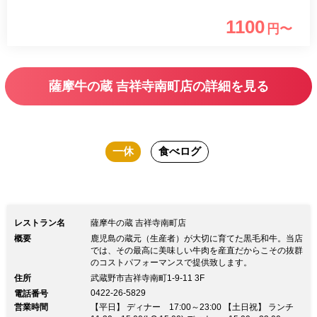
1100
円〜
薩摩牛の蔵 吉祥寺南町店の詳細を見る
一休
食べログ
レストラン名
薩摩牛の蔵 吉祥寺南町店
概要
鹿児島の蔵元（生産者）が大切に育てた黒毛和牛。当店
では、その最高に美味しい牛肉を産直だからこその抜群
のコストパフォーマンスで提供致します。
住所
武蔵野市吉祥寺南町1-9-11 3F
0422-26-5829
電話番号
営業時間
【平日】 ディナー 17:00～23:00 【土日祝】 ランチ