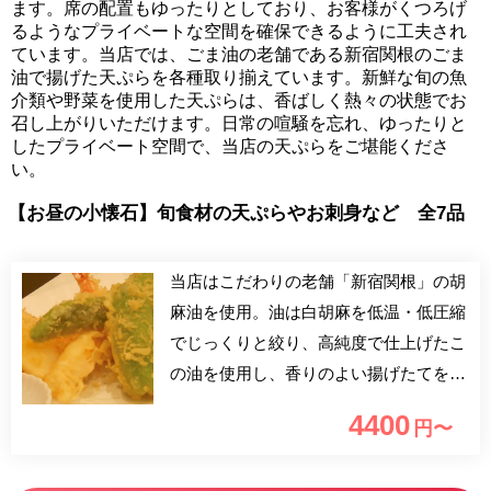
ます。席の配置もゆったりとしており、お客様がくつろげ
るようなプライベートな空間を確保できるように工夫され
ています。当店では、ごま油の老舗である新宿関根のごま
油で揚げた天ぷらを各種取り揃えています。新鮮な旬の魚
介類や野菜を使用した天ぷらは、香ばしく熱々の状態でお
召し上がりいただけます。日常の喧騒を忘れ、ゆったりと
したプライベート空間で、当店の天ぷらをご堪能くださ
い。
【お昼の小懐石】旬食材の天ぷらやお刺身など 全7品
当店はこだわりの老舗「新宿関根」の胡
麻油を使用。油は白胡麻を低温・低圧縮
でじっくりと絞り、高純度で仕上げたこ
の油を使用し、香りのよい揚げたてをご
提供いたします！当店自慢の大海老天丼
4400
円〜
はぜひ食べて頂きたい一品です。食材の
仕入れは豊洲市場にて旬の魚介を厳選、