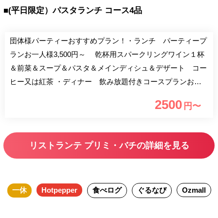
■(平日限定）パスタランチ コース4品
団体様パーティーおすすめプラン！・ランチ パーティープ
ランお一人様3,500円～ 乾杯用スパークリングワイン１杯
＆前菜＆スープ＆パスタ＆メインディシュ＆デザート コー
ヒー又は紅茶 ・ディナー 飲み放題付きコースプランお一
人様8,000円～ご予算に応じて承ります。 （２０名様～３２
2500
円〜
名様でパーティールーム貸切致します） ご要望ございまし
たら、お問い合わせください。 上記の金額のほかに、サー
ビス料５％と消費税を頂いております。
リストランテ プリミ・バチの詳細を見る
一休
Hotpepper
食べログ
ぐるなび
Ozmall