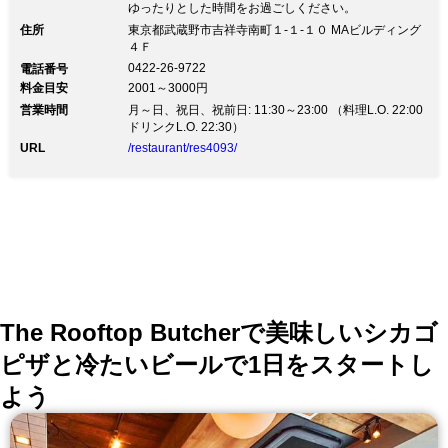
ゆったりとした時間をお過ごしください。
住所
東京都武蔵野市吉祥寺南町１-１-１０ MAビルディング
４Ｆ
0422-26-9722
電話番号
料金目安
2001～3000円
営業時間
月～日、祝日、祝前日: 11:30～23:00 （料理L.O. 22:00
ドリンクL.O. 22:30）
URL
/restaurant/res4093/
The Rooftop Butcherで美味しいシカゴ
ピザと冷たいビールで1日をスタートし
よう