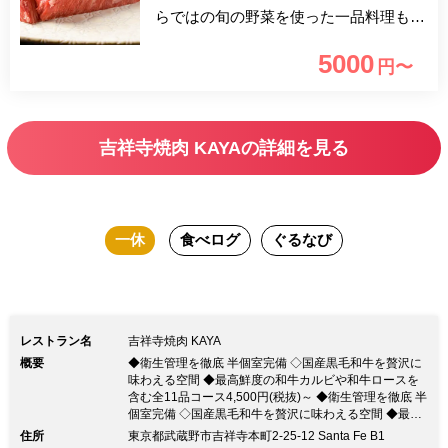
らではの旬の野菜を使った一品料理も数
多くご用意しております。お好みのお肉
5000
円〜
と逸品料理を見つけ、素敵なひとときを
ご堪能ください。
吉祥寺焼肉 KAYAの詳細を見る
一休
食べログ
ぐるなび
レストラン名
吉祥寺焼肉 KAYA
概要
◆衛生管理を徹底 半個室完備 ◇国産黒毛和牛を贅沢に
味わえる空間 ◆最高鮮度の和牛カルビや和牛ロースを
含む全11品コース4,500円(税抜)～ ◆衛生管理を徹底 半
個室完備 ◇国産黒毛和牛を贅沢に味わえる空間 ◆最高
鮮度の和牛カルビや和牛ロースを含む全11品コース
住所
東京都武蔵野市吉祥寺本町2-25-12 Santa Fe B1