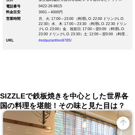
0422-26-8815
電話番号
料金目安
3001～4000円
営業時間
月、火: 17:00～23:00 （料理L.O. 22:00 ドリンクL.O.
22:30）水、木: 17:00～23:30 （料理L.O. 22:30 ドリン
クL.O. 23:00）金、祝前日: 17:00～翌0:00 （料理L.O.
23:00 ドリンクL.O. 23:30）土: 12:00～翌0:00 （料理
L.O. 23:00 ドリンクL.O. 23:30）日、祝日: 12:00～
URL
/restaurant/res9785/
22:00 （料理L.O. 21:00 ドリンクL.O. 21:30）
SIZZLEで鉄板焼きを中心とした世界各
国の料理を堪能！その味と見た目は？
top