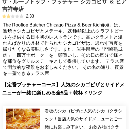
ザ・ルーフトップ・ブッチャー シカゴピザ ＆ ビア
吉祥寺店
2.33
The Rooftop Butcher Chicago Pizza & Beer Kichijoji」は、
窯焼きシカゴピザとステーキ、20種類以上のクラフトビー
ルを提供する日本初のレストランです。高いクラストと溢
れんばかりの具材で作られたシカゴピザは、思わず写真を
撮りたくなる美味しさです。また、岩手県産の「門崎熟成
肉」「四万十ポーク」を一頭買いし、その日の気分で様々
な部位をグリルステーキとして提供しています。 テラス席
で開放的な夜景をお楽しみください。 その名の通り、夜景
を一望できるテラス席
【定番ブッチャーコース】人気のシカゴピザとサイドメ
ニューが一緒に楽しめる全5品＋乾杯ドリンク
看板のシカゴピザは人気のシカゴクラシ
ック！当店人気のサイドメニューとご一
緒にお楽しみ下さい。 お飲み物はクラ