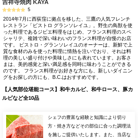
吉祥寺焼肉 KAYA
5
2014年7月に西荻窪に拠点を移した、三鷹の人気フレンチ
レストラン「ビストロ グランソレイユ」。野生の鳥獣を使
った料理であるジビエ料理をはじめ、フランス料理のスペ
シャリテ、複雑で深い味わいのフランス料理が自慢のお店
です。 ビストロ・グランソレイユのオーナーは、新鮮で上
質な食材のみを使った料理に情熱を注いでおり、それは料
理の美しい盛り付けや美味しさにも表れています。お客さ
まは、美的感覚と深い満足感を同時に味わうことができる
のです。 フランス料理がお好きな方にも、新しいダイニン
グをお探しの方にも、B.C.はおすすめです。
【人気部位堪能コース】和牛カルビ、和牛ロース、豚カ
ルビなど全10品
シェフの豊富な経験と知識により切り
方・焼き方などその部位に合った調理法
を施しご提供いたします。また、当店な