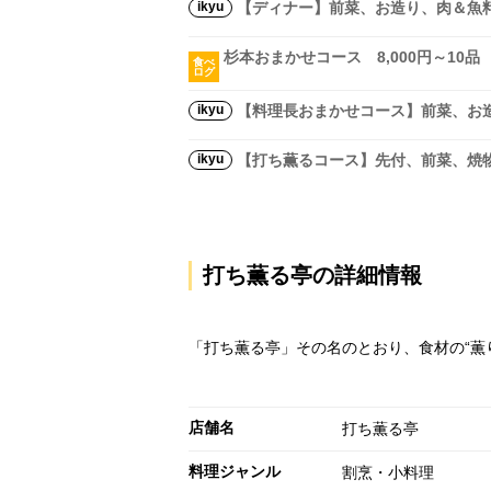
ikyu
【ディナー】前菜、お造り、肉＆魚
杉本おまかせコース 8,000円～10品
食べ
ログ
ikyu
【料理長おまかせコース】前菜、お
ikyu
【打ち薫るコース】先付、前菜、焼
打ち薫る亭の詳細情報
「打ち薫る亭」その名のとおり、食材の“薫
店舗名
打ち薫る亭
料理ジャンル
割烹・小料理