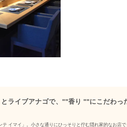
とライブアナゴで、""香り ""にこだわっ
。
ンテ イマイ」。小さな通りにひっそりと佇む隠れ家的なお店で