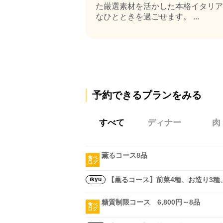
た厳選素材を活かした本格イタリア
なひとときを過ごせます。 ...
予約できるプランをみる
すべて
ディナー
肉
薫るコース8品
食べ
ログ
ikyu
【薫るコース】前菜4種、お造り3種
糖質制限コース 6,800円～8品
食べ
ログ