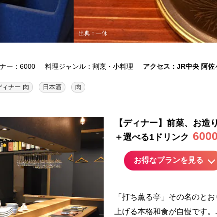
出典：一休
ナー：6000
料理ジャンル：割烹・小料理
アクセス：JR中央 阿佐
ディナー 肉
日本酒
肉
【ディナー】前菜、お造
600
＋選べる1ドリンク
お得なプランを見る
「打ち薫る亭」その名のとお
上げる本格和食が自慢です。..