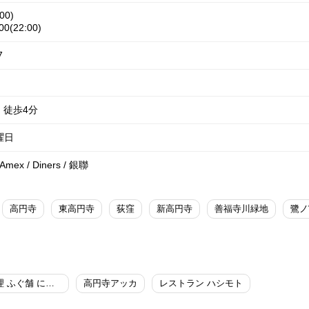
00)
0(22:00)
7
 徒歩4分
曜日
/ Amex / Diners / 銀聯
高円寺
東高円寺
荻窪
新高円寺
善福寺川緑地
鷺ノ
日本料理 ふぐ舗 にしぶち
高円寺アッカ
レストラン ハシモト