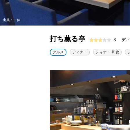
出典：一休
打ち薫る亭
3
ディ
グルメ
ディナー
ディナー 和食