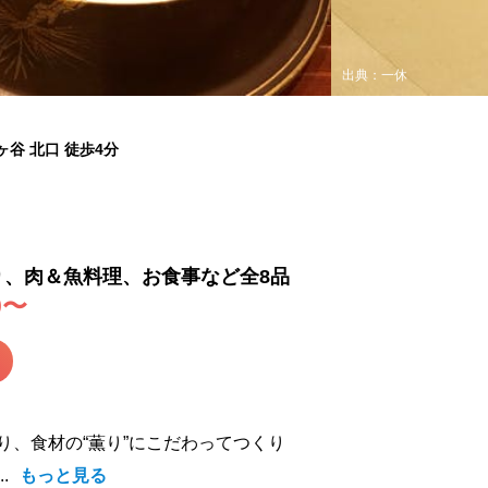
出典：一休
ヶ谷 北口 徒歩4分
り、
肉
＆魚料理、お食事など全8品
0〜
り、食材の“薫り”にこだわってつくり
.
もっと見る