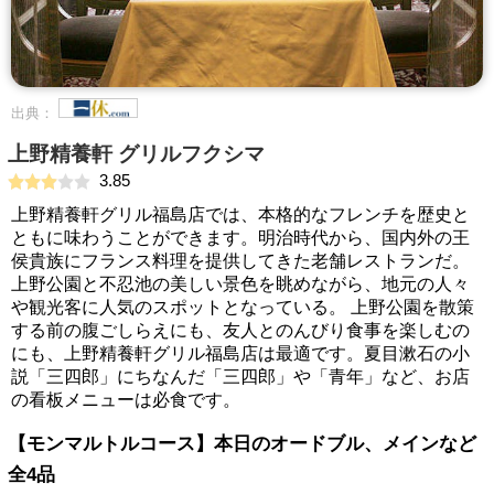
出典：
上野精養軒 グリルフクシマ
3.85
上野精養軒グリル福島店では、本格的なフレンチを歴史と
ともに味わうことができます。明治時代から、国内外の王
侯貴族にフランス料理を提供してきた老舗レストランだ。
上野公園と不忍池の美しい景色を眺めながら、地元の人々
や観光客に人気のスポットとなっている。 上野公園を散策
する前の腹ごしらえにも、友人とのんびり食事を楽しむの
にも、上野精養軒グリル福島店は最適です。夏目漱石の小
説「三四郎」にちなんだ「三四郎」や「青年」など、お店
の看板メニューは必食です。
【モンマルトルコース】本日のオードブル、メインなど
全4品