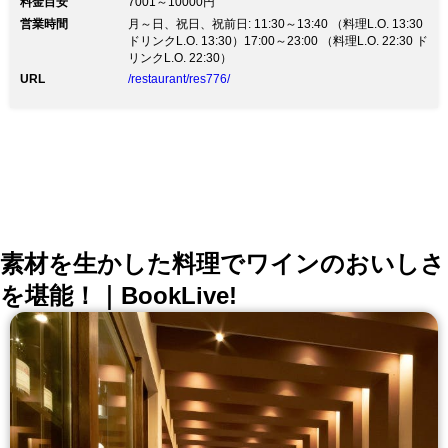
料金目安
7001～10000円
円,8400円 [大将おまかせコース]10000円～15000円 毎
営業時間
朝,築地へ足を運び,見て触って仕入れる厳選の魚。 寿司
月～日、祝日、祝前日: 11:30～13:40 （料理L.O. 13:30
の代表格マグロ,繊細な技と経験が物を言う“光物”まで
ドリンクL.O. 13:30）17:00～23:00 （料理L.O. 22:30 ド
自家製の粕漬け・珍味や野菜・果物など四季の味覚を加
リンクL.O. 22:30）
えたコースは正に絶品。 ～[上野駅 徒歩15分]不忍池の
URL
/restaurant/res776/
畔,落ち着いた店内～ 握りの技を楽しむカウンター,ゆっ
たり寛ぐなら限定掘りごたつ席。 大将が惚れ込んだ静
かな不忍池の畔で、都会の喧騒,普段の疲れを忘れ”美味
い寿司”をご堪能下さい。 湯島,根津,谷中に近くご法要
にも最適。粋なクーポンでタクシー代1000円迄サービ
ス!! ◆シニア割引!65歳以上の方用予約・身分証持参で
お代金20％OFF ◆テイクアウト、デリバリー承りま
す。メニューはお問い合わせください。
素材を生かした料理でワインのおいしさ
を堪能！｜BookLive!