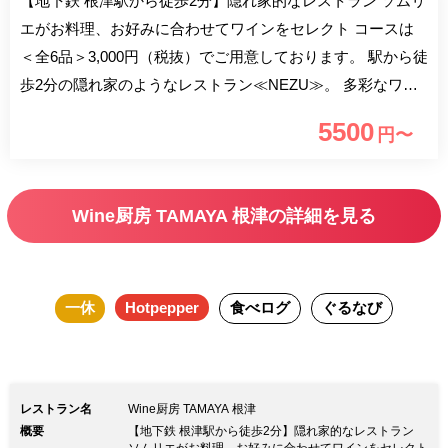
【地下鉄 根津駅から徒歩2分】隠れ家的なレストラン ソムリ
エがお料理、お好みに合わせてワインをセレクト コースは
＜全6品＞3,000円（税抜）でご用意しております。 駅から徒
歩2分の隠れ家のようなレストラン≪NEZU≫。 多彩なワイ
ンと共に本格的なフレンチを味わえます。 ■3,000円（税
5500
円〜
抜）コース ┣16品目野菜のサラダ ┣シェフの気まぐれオー
ドブル バリエーション 5品 ┣フレッシュムール貝のさくら
んぼリキュール蒸し 南仏風 ┣浅葱のジェノベーゼを乗せて
Wine厨房 TAMAYA 根津の詳細を見る
焼いた牛ハラミのグリル ┣さくらんぼリキュール蒸しのス
ープをチーズリゾットに仕上げて ┗バケット ◆この他
に、ランチコースもご用意しております ■豊富なワインリス
一休
Hotpepper
食べログ
ぐるなび
ト ・100種類以上のワインをご用意しております。 ■こだわ
りの空間 ・店内は赤と黒を基調とした上品でおしゃれな空
間。 コースメニューも充実しておりますので お一人で
もお二人でも、大勢でも楽しめる空間となっております。
レストラン名
Wine厨房 TAMAYA 根津
・おしゃれな空間でワインとお食事をお楽しみください。
概要
【地下鉄 根津駅から徒歩2分】隠れ家的なレストラン