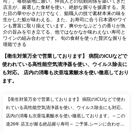
司」。毎朝築地に通い、仲買人との信頼関係を築いてきた
店主が、厳選した食材を使い、絶妙な握りを披露する。見
た目の華やかさだけでなく、鮨職人の技で素材本来の味を
生かした鮨が味わえる。 また、お寿司に合う日本酒やワイ
ンも豊富に取り揃えています。爽やかなぶどうの香りが魚
介の旨みを引き立てる、他ではなかなか味わえない寿司と
ワインの組み合わせです。 旬の食材を使った贅沢な握りを
堪能できる
【衛生対策万全で営業しております】 病院のICUなどで
使われている高性能空気清浄器を使い、ウイルス除去に
も対応。 店内の消毒も次亜塩素酸水を使い徹底しており
ます。
【衛生対策万全で営業しております】 病院のICUなどで使わ
れている高性能空気清浄器を使い、ウイルス除去にも対応。
店内の消毒も次亜塩素酸水を使い徹底しております。～この
道26年 店主が握る絶品握り寿司～ ご予算,シーンに合わせて