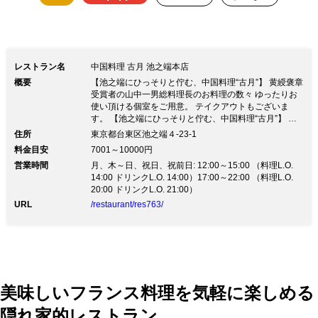
レストラン名
中国料理 古月 池之端本店
概要
【池之端にひっそりと佇む、中国料理“古月”】 黄綬褒章
受賞者の山中一男総料理長のお料理の数々 ゆったりお
使い頂ける個室をご用意。 テイクアウトもございま
す。 【池之端にひっそりと佇む、中国料理“古月”】 黄
綬褒章受賞者の山中一男総料理長のお料理の数々 ゆっ
住所
東京都台東区池之端４-23-1
たりお使い頂ける個室をご用意。 テイクアウトもござ
料金目安
7001～10000円
います。【古月ご紹介】 ●古月通常コースは、月々の季
営業時間
月、木～日、祝日、祝前日: 12:00～15:00 （料理L.O.
節に合わせた健康に良い食材の組み合わせをしておりま
14:00 ドリンクL.O. 14:00）17:00～22:00 （料理L.O.
す。 ●1つのコースに使われるお野菜は、なんと20種類
20:00 ドリンクL.O. 21:00）
ほど使用しております。 ●調理は伝統的な技法で。盛り
つけは斬新に。伝統と革新の融合を目指して今なお進化
URL
/restaurant/res763/
し続けている「古月」 【すっぽん料理】 中国伝統の技
と古月の感性で創り出されたフルコースでお楽しみくだ
さい。 滋味豊かでありながらさっぱりとしたお献立に
なる工夫を致しております。是非ご賞味くださいませ。
【料理長ご紹介】 2009年 11月 東京マイスター（都知
事賞受賞） 2009年 11月 厚生労働大臣賞受賞 2010年
11月 現代の名工（技能賞）受賞 2014年 5月 日本中国
美味しいフランス料理を気軽に楽しめる
料理協会 副会長就任 2017年 5月 黄綬褒章 受賞 【テイ
隠れ家的レストラン。
クアウト】 受付時間 12:00〜19:00 お電話にて承りま