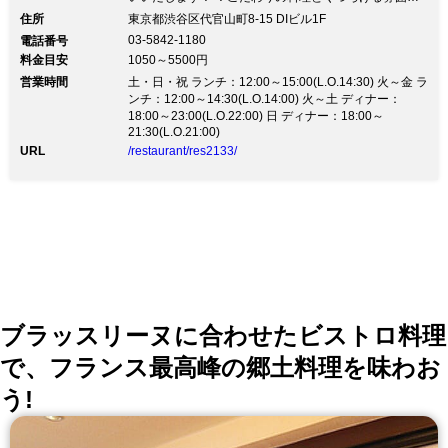
【誕生日・記念日】 シェフ渾身のお任せコースがお勧
住所
東京都渋谷区代官山町8-15 DIビル1F
め（お一人様一皿のセパレート） 4,800円・7,800円・
03-5842-1180
電話番号
12,000円（要予約）の3コースご用意！ 大切な方と、ゆ
料金目安
1050～5500円
ったりお過ごしください♪ ★メッセージプレートご用意
営業時間
いたします★ 【歓送迎会・パーティー】 こだわりの料
土・日・祝 ランチ：12:00～15:00(L.O.14:30) 火～金 ラ
理がズラッと並ぶ！ 大皿料理＋充実飲放2h 5,000円～
ンチ：12:00～14:30(L.O.14:00) 火～土 ディナー：
貸切は20名からできます！お気軽にどうぞ
18:00～23:00(L.O.22:00) 日 ディナー：18:00～
21:30(L.O.21:00)
URL
/restaurant/res2133/
ブラッスリーヌに合わせたビストロ料理
で、フランス最高峰の郷土料理を味わお
う!