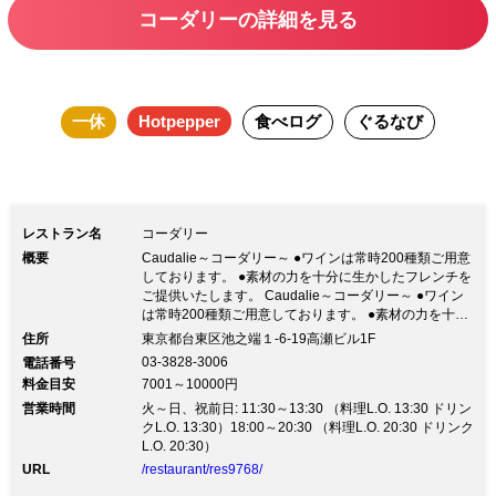
コーダリーの詳細を見る
分引き出した軽やかな味わいです。 ワインはそれをより一
層美味しくさせるものを、 近藤自身の舌と経験で揃えてお
ります。 お料理はコースのみのご予約となっております。
一休
Hotpepper
食べログ
ぐるなび
ぜひお気軽にお問い合わせ下さい。
レストラン名
コーダリー
概要
Caudalie～コーダリー～ ●ワインは常時200種類ご用意
しております。 ●素材の力を十分に生かしたフレンチを
ご提供いたします。 Caudalie～コーダリー～ ●ワイン
は常時200種類ご用意しております。 ●素材の力を十分
に生かしたフレンチをご提供いたします。【湯島駅 1番
住所
東京都台東区池之端１-6-19高瀬ビル1F
出口 徒歩6分】【根津駅 2番出口 徒歩8分】 Caudalieコ
03-3828-3006
電話番号
ーダリーとは・・ フランス語でワインを表現する際に
料金目安
7001～10000円
用いる、「余韻」を意味する。 すべてのお客様に気持
営業時間
ちのよい余韻を少しでも長く楽しんでいただきたい と
火～日、祝前日: 11:30～13:30 （料理L.O. 13:30 ドリン
いう願いで2007年に上野にCaudalieを開店しました。
クL.O. 13:30）18:00～20:30 （料理L.O. 20:30 ドリンク
お料理は素材の持つ香りや味を生かし、 時間と手間を
L.O. 20:30）
かけて十分引き出した軽やかな味わいです。 ワインは
URL
/restaurant/res9768/
それをより一層美味しくさせるものを、 近藤自身の舌