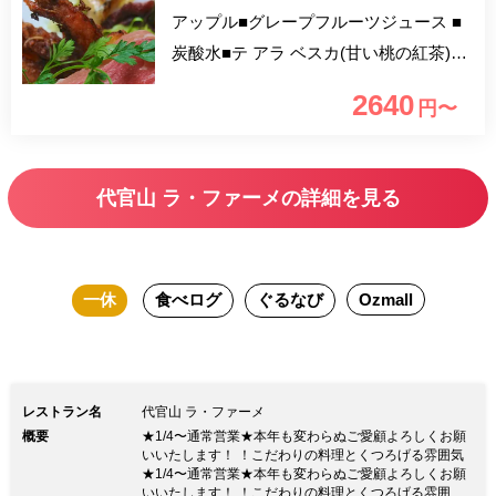
アップル■グレープフルーツジュース ■
炭酸水■テ アラ ベスカ(甘い桃の紅茶)■
ミルク ヴェネチア近郊メストレの町の
2640
円〜
レストランで修業した秋野シェフ。 素
材や伝統料理を尊重し、でも食べた時の
悦びを、一番にこだわります。 そして
代官山 ラ・ファーメの詳細を見る
料理を引き立てるイタリアの個性的なワ
インの数々。 裏路地の本格イタリア
ン、今日は旅行気分でお楽しみくださ
一休
食べログ
ぐるなび
Ozmall
い！
レストラン名
代官山 ラ・ファーメ
概要
★1/4〜通常営業★本年も変わらぬご愛顧よろしくお願
いいたします！ ！こだわりの料理とくつろげる雰囲気
★1/4〜通常営業★本年も変わらぬご愛顧よろしくお願
いいたします！ ！こだわりの料理とくつろげる雰囲気