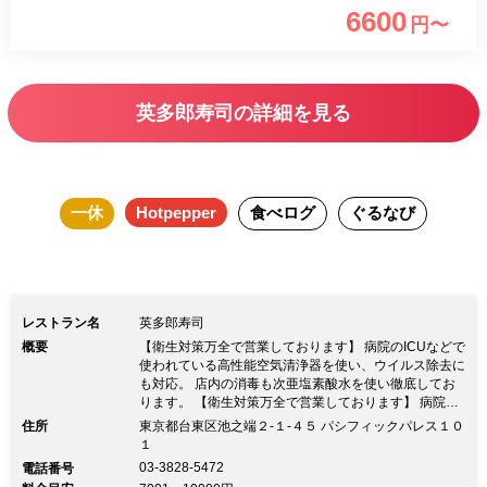
選べるコースは6300円,8400円 [大将おまかせコース]10000円
6600
円〜
～15000円 毎朝,築地へ足を運び,見て触って仕入れる厳選の
魚。 寿司の代表格マグロ,繊細な技と経験が物を言う“光物”ま
で 自家製の粕漬け・珍味や野菜・果物など四季の味覚を加
英多郎寿司の詳細を見る
えたコースは正に絶品。 ～[上野駅 徒歩15分]不忍池の畔,落
ち着いた店内～ 握りの技を楽しむカウンター,ゆったり寛ぐ
なら限定掘りごたつ席。 大将が惚れ込んだ静かな不忍池の
一休
Hotpepper
食べログ
ぐるなび
畔で、都会の喧騒,普段の疲れを忘れ”美味い寿司”をご堪能下
さい。 湯島,根津,谷中に近くご法要にも最適。粋なクーポン
でタクシー代1000円迄サービス!! ◆シニア割引!65歳以上の
方用予約・身分証持参でお代金20％OFF ◆テイクアウト、
レストラン名
英多郎寿司
デリバリー承ります。メニューはお問い合わせください。
概要
【衛生対策万全で営業しております】 病院のICUなどで
使われている高性能空気清浄器を使い、ウイルス除去に
も対応。 店内の消毒も次亜塩素酸水を使い徹底してお
ります。 【衛生対策万全で営業しております】 病院の
ICUなどで使われている高性能空気清浄器を使い、ウイ
住所
東京都台東区池之端２-１-４５ パシフィックパレス１０
ルス除去にも対応。 店内の消毒も次亜塩素酸水を使い
１
徹底しております。～この道26年 店主が握る絶品握り
03-3828-5472
電話番号
寿司～ ご予算,シーンに合わせて選べるコースは6300