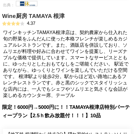
出典：
Wine厨房 TAMAYA 根津
4.37
ワインキッチンTAMAYA根津店は、契約農家から仕入れた
旬の野菜をふんだんに使った本格フレンチが楽しめるカジ
ュアルレストランです。また、酒販店を併設しており、ソ
ムリエが料理や好みに合わせてワインを提案し、リーズナ
ブルな価格で提供しています。スマートなサービスととも
に、ゆったりとしたおもてなしをご堪能ください。 駅近で
ありながら、ゆっくりとワインを楽しんでいただける空間
です。 根津駅より徒歩2分。駅からほど近い路地にあるフ
レンチレストランです。赤と黒のシックでスタイリッシュ
な店内には、一人でもシェフやソムリエと気さくな会話が
楽しめるカウンター席、テーブル
限定！6000円→5000円に！！TAMAYA根津店特別パーテ
ィープラン【2.5ｈ飲み放題付！！！】10品