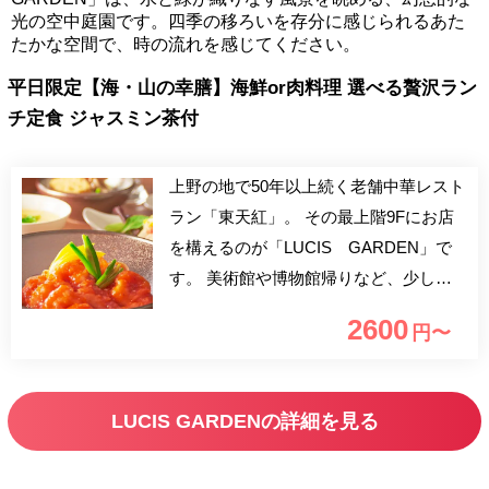
光の空中庭園です。四季の移ろいを存分に感じられるあた
たかな空間で、時の流れを感じてください。
平日限定【海・山の幸膳】海鮮or肉料理 選べる贅沢ラン
チ定食 ジャスミン茶付
上野の地で50年以上続く老舗中華レスト
ラン「東天紅」。 その最上階9Fにお店
を構えるのが「LUCIS GARDEN」で
す。 美術館や博物館帰りなど、少し遅
めのランチにぴったりなプランです。
2600
円〜
不忍池やスカイツリーを一望できる店内
で、都会の喧噪から離れてゆったりとし
たランチタイムをお過ごし頂けます。
LUCIS GARDENの詳細を見る