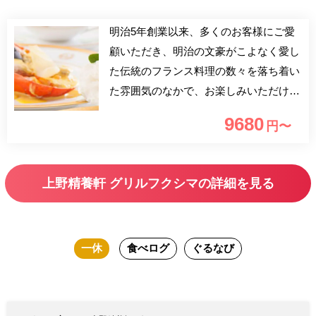
明治5年創業以来、多くのお客様にご愛
顧いただき、明治の文豪がこよなく愛し
た伝統のフランス料理の数々を落ち着い
た雰囲気のなかで、お楽しみいただけま
す。素材本来の味を大切にした、フラン
9680
円〜
ス料理コース。毎月シーズンに合わせて
シェフが厳選した旬の食材や、産地や栽
培方法に拘った貴重な野菜などをご堪能
上野精養軒 グリルフクシマの詳細を見る
ください。伝統と格式を大切に受け継ぎ
いつも確かな味を皆様にご提供しており
ます。
一休
食べログ
ぐるなび