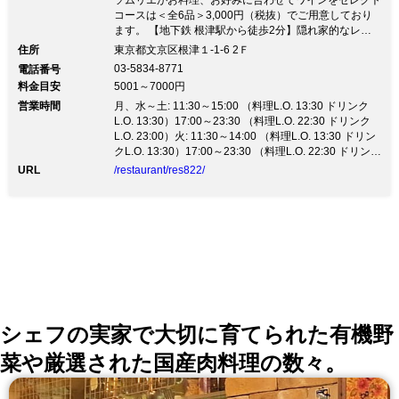
ソムリエがお料理、お好みに合わせてワインをセレクト
コースは＜全6品＞3,000円（税抜）でご用意しており
ます。 【地下鉄 根津駅から徒歩2分】隠れ家的なレス
トラン ソムリエがお料理、お好みに合わせてワインを
住所
東京都文京区根津１-1-6 2Ｆ
セレクト コースは＜全6品＞3,000円（税抜）でご用意
03-5834-8771
電話番号
しております。 駅から徒歩2分の隠れ家のようなレスト
料金目安
5001～7000円
ラン≪NEZU≫。 多彩なワインと共に本格的なフレンチ
営業時間
を味わえます。 ■3,000円（税抜）コース ┣16品目野菜
月、水～土: 11:30～15:00 （料理L.O. 13:30 ドリンク
のサラダ ┣シェフの気まぐれオードブル バリエーショ
L.O. 13:30）17:00～23:30 （料理L.O. 22:30 ドリンク
ン 5品 ┣フレッシュムール貝のさくらんぼリキュール
L.O. 23:00）火: 11:30～14:00 （料理L.O. 13:30 ドリン
蒸し 南仏風 ┣浅葱のジェノベーゼを乗せて焼いた牛ハ
クL.O. 13:30）17:00～23:30 （料理L.O. 22:30 ドリンク
ラミのグリル ┣さくらんぼリキュール蒸しのスープを
L.O. 23:00）祝前日: 11:30～13:30 （料理L.O. 13:30 ド
URL
/restaurant/res822/
チーズリゾットに仕上げて ┗バケット ◆この他に、
リンクL.O. 13:30）17:00～23:30 （料理L.O. 22:30 ドリ
ランチコースもご用意しております ■豊富なワインリス
ンクL.O. 23:00）
ト ・100種類以上のワインをご用意しております。 ■こ
だわりの空間 ・店内は赤と黒を基調とした上品でおし
ゃれな空間。 コースメニューも充実しておりますの
で お一人でもお二人でも、大勢でも楽しめる空間と
なっております。 ・おしゃれな空間でワインとお食事
をお楽しみください。
シェフの実家で大切に育てられた有機野
菜や厳選された国産肉料理の数々。