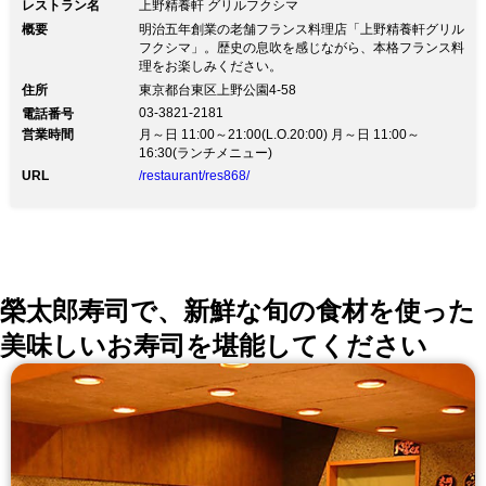
レストラン名
上野精養軒 グリルフクシマ
概要
明治五年創業の老舗フランス料理店「上野精養軒グリル
フクシマ」。歴史の息吹を感じながら、本格フランス料
理をお楽しみください。
住所
東京都台東区上野公園4-58
03-3821-2181
電話番号
営業時間
月～日 11:00～21:00(L.O.20:00) 月～日 11:00～
16:30(ランチメニュー)
URL
/restaurant/res868/
榮太郎寿司で、新鮮な旬の食材を使った
美味しいお寿司を堪能してください