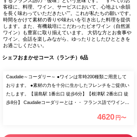
するフランス語の「後味」という意味です。 ""すべてのお
客様に、料理、ワイン、サービスにおいて、心地よい余韻
を長く味わっていただきたい""。これが私たちの願いです。
時間をかけて素材の香りや味わいを引き出した料理を提供
します。また、有機栽培にこだわったビオワイン（自然派
ワイン）も豊富に取り揃えています。 大切な方とお食事や
ワイン、会話を楽しみながら、ゆったりとしたひとときを
お過ごしください。
シェフおまかせコース（ランチ）6品
Caudalie～コーダリー～ ●ワインは常時200種類ご用意して
おります。 ●素材の力を十分に生かしたフレンチをご提供い
たします。【湯島駅 1番出口 徒歩6分】【根津駅 2番出口 徒
歩8分】 Caudalieコーダリーとは・・ フランス語でワインを
表現する際に用いる、「余韻」を意味する。 すべてのお客
4620
円〜
様に気持ちのよい余韻を少しでも長く楽しんでいただきたい
という願いで2007年に上野にCaudalieを開店しました。 お料
理は素材の持つ香りや味を生かし、 時間と手間をかけて十