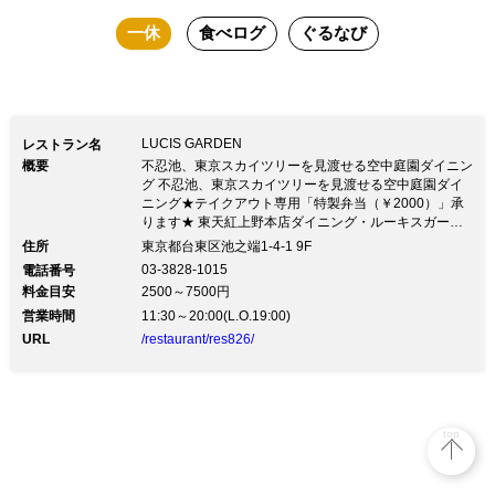
一休
食べログ
ぐるなび
LUCIS GARDEN
レストラン名
概要
不忍池、東京スカイツリーを見渡せる空中庭園ダイニン
グ 不忍池、東京スカイツリーを見渡せる空中庭園ダイ
ニング★テイクアウト専用「特製弁当（￥2000）」承
ります★ 東天紅上野本店ダイニング・ルーキスガーデ
ンは、眼下に不忍池が広がり四季の移ろいを感じられ
住所
東京都台東区池之端1-4-1 9F
る、まるで空中庭園のようなレストラン。春は桜、夏は
03-3828-1015
電話番号
蓮の葉の緑が鮮やかに映え、東京スカイツリーもご覧頂
料金目安
2500～7500円
けます。お料理はふかひれの他、厳選素材を活かしたメ
営業時間
ニューを豊富にご用意。記念日ディナーや女子会、美術
11:30～20:00(L.O.19:00)
館、博物館にお出かけの際に是非お立ち寄り下さい。
URL
/restaurant/res826/
top