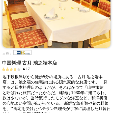
出典：
中国料理 古月 池之端本店
4.17
地下鉄根津駅から徒歩5分の場所にある「古月 池之端本
店」は、池之端の住宅街にある隠れ家的なお店です。一見
すると日本料理店のようだが、それはかつて「山中旅館」
と呼ばれた旅館だったからだ。建物は1930年に建てられ、
数は少ないが、当時流行したモダンな洋室など、和洋折衷
の心地よい空間が広がっている。 新鮮な魚介類や旬の野菜
を、""認定を受けたベテラン料理長が丁寧に調理した月替わ