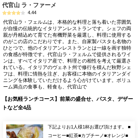
代官山 ラ・ファーメ
4.44
代官山ラ・フェルムは、本格的な料理と落ち着いた雰囲気
が自慢の伝統的なイタリアンレストランです。シェフの両
親が丹精込めて育てた有機野菜を厳選し、料理に使用する
のがこの店のこだわりです。また、自家製パスタも名物の
ひとつで、他のイタリアンレストランとは一線を画す独特
の食感が特徴です。代官山ラ・フェルムで提供されるワイ
ンは、すべてイタリア産で、料理との相性を考えて厳選さ
れている。イタリアのヴェネト州で修行を積んだ秋野シェ
フは、料理に情熱を注ぎ、お客様に本物のイタリアンダイ
ニングを体験していただけるよう心がけています。ボリュ
ーム満点の食事も、軽食も、代官山で
【お気軽ランチコース】前菜の盛合せ、パスタ、デザー
トなど全4品
下記よりお1人様1杯お選び頂けます。 ■
コーヒー■紅茶■カプチーノ■オレンジ■