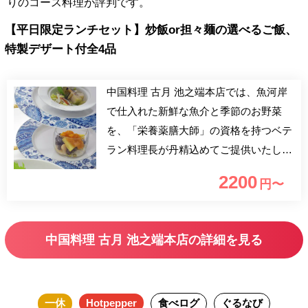
りのコース料理が評判です。
【平日限定ランチセット】炒飯or担々麺の選べるご飯、
特製デザート付全4品
中国料理 古月 池之端本店では、魚河岸
で仕入れた新鮮な魚介と季節のお野菜
を、「栄養薬膳大師」の資格を持つベテ
ラン料理長が丹精込めてご提供いたしま
す。 お席はほぼ完全個室で、ご家族の
2200
円〜
お食事会や接待、記念日などのご利用に
最適です。贅沢な中国料理と時間…大切
な方とのお食事やお祝い、おもてなしの
中国料理 古月 池之端本店の詳細を見る
席に是非ご利用ください。
一休
Hotpepper
食べログ
ぐるなび