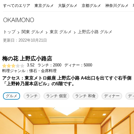
すべてのエリア
東京グルメ
大阪グルメ
京都グルメ
神奈川グルメ
トップ
関東 グルメ
東京 グルメ
上野広小路 グルメ
更新日：2022年10月21日
梅の花 上野広小路店
3.52
ランチ：2000
ディナー：5000
料理ジャンル：懐石・会席料理
アクセス：東京メトロ銀座 上野広小路 A4出口を出てすぐ右手側
「上野鈴乃屋本店ビル」の5階です。
グルメ
ランチ
ランチ 個室
ランチ 和食
ディナー
デ