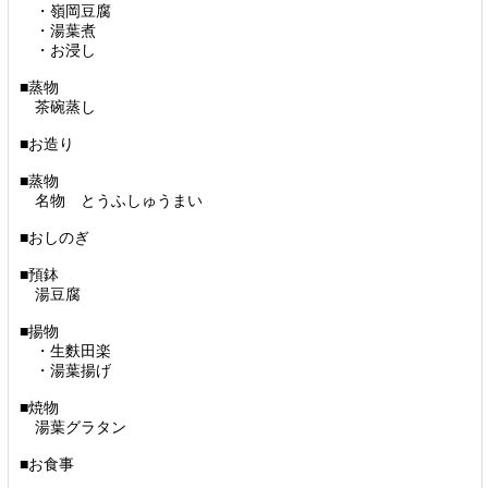
・嶺岡豆腐
・湯葉煮
・お浸し
■蒸物
茶碗蒸し
■お造り
■蒸物
名物 とうふしゅうまい
■おしのぎ
■預鉢
湯豆腐
■揚物
・生麩田楽
・湯葉揚げ
■焼物
湯葉グラタン
■お食事