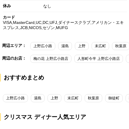
休み
なし
カード
VISA,MasterCard,UC,DC,UFJ,ダイナースクラブ,アメリカン・エキ
スプレス,JCB,NICOS,セゾン,MUFG
周辺エリア：
上野広小路
湯島
上野
末広町
秋葉原
周辺のお店：
梅の花 上野広小路店
人形町今半 上野広小路店
おすすめまとめ
上野広小路
湯島
上野
末広町
秋葉原
御徒町
クリスマス ディナー人気エリア