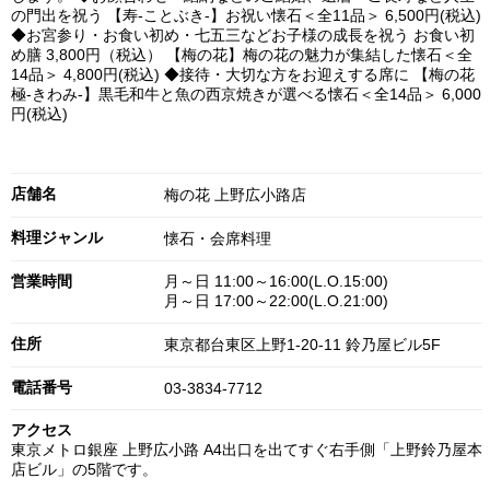
の門出を祝う 【寿-ことぶき-】お祝い懐石＜全11品＞ 6,500円(税込)
◆お宮参り・お食い初め・七五三などお子様の成長を祝う お食い初
め膳 3,800円（税込） 【梅の花】梅の花の魅力が集結した懐石＜全
14品＞ 4,800円(税込) ◆接待・大切な方をお迎えする席に 【梅の花
極-きわみ-】黒毛和牛と魚の西京焼きが選べる懐石＜全14品＞ 6,000
円(税込)
店舗名
梅の花 上野広小路店
料理ジャンル
懐石・会席料理
営業時間
月～日 11:00～16:00(L.O.15:00)
月～日 17:00～22:00(L.O.21:00)
住所
東京都台東区上野1-20-11 鈴乃屋ビル5F
電話番号
03-3834-7712
アクセス
東京メトロ銀座 上野広小路 A4出口を出てすぐ右手側「上野鈴乃屋本
店ビル」の5階です。