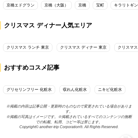
京橋エドグラン
京橋（大阪）
京橋
宝町
クリスマス ディナー人気エリア
クリスマス ランチ 東京
クリスマス ディナー 東京
クリスマス
おすすめコスメ記事
グリセリンフリー 化粧水
収れん化粧水
ニキビ化粧水
※掲載の内容は記事公開・更新時のものなので変更されている場合がありま
す。
※掲載の写真はイメージです。※掲載されているすべてのコンテンツの無断
での転載、転用、コピー等は禁じます。
Copyright© another-trip Corporation®. All Rights Reserved.
top