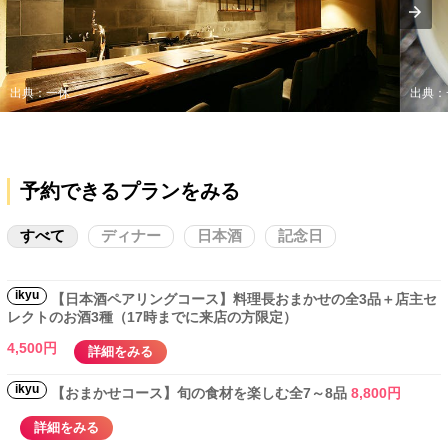
出典：一休
出典：
予約できるプランをみる
すべて
ディナー
日本酒
記念日
ikyu
【日本酒ペアリングコース】料理長おまかせの全3品＋店主セ
レクトのお酒3種（17時までに来店の方限定）
4,500円
詳細をみる
ikyu
【おまかせコース】旬の食材を楽しむ全7～8品
8,800円
詳細をみる