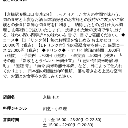
【京橋駅 6番出口 徒歩2分】 しっとりとした大人の空間で味わう、
旬の食材と上質なお酒 日本酒好きのお客様との接待やご友人やご家
族との会食に新鮮な旬食材を目利きし、納得したものだけ仕入れ調
理し お客様にご提供いたします。 洗練された匠の技術で作り上げ
る、味わい深い四季折々の味わいを 舌で、目でご堪能ください。 ◆
コース◆ 【1ドリンク付】旬のお料理を愉しめる おまかせコース
10,000円（税込） 【1ドリンク付】旬の高級食材を使った 厳選コー
ス 13,000円（税込） ◆ドリンク◆ ・アサヒ 琥珀の時間 …800円
（税抜） ・芋焼酎 …700円（税抜） ・果実酒 …800円（税抜） ┗
その他、「新政もとラベル 生米麹仕立」「山形正宗 純米吟醸 雄
町」 「遊穂 青」「而今 純米吟醸千本錦」など、日によって仕入れ
ております。 日本酒の種類は約60種類。 落ち着きある上品な空間
で、お酒とお食事をお楽しみください。
店舗名
京橋 もと
料理ジャンル
割烹・小料理
営業時間
月～金 16:00～23:30(L.O.22:30)
土 15:00～22:00(L.O.20:30)