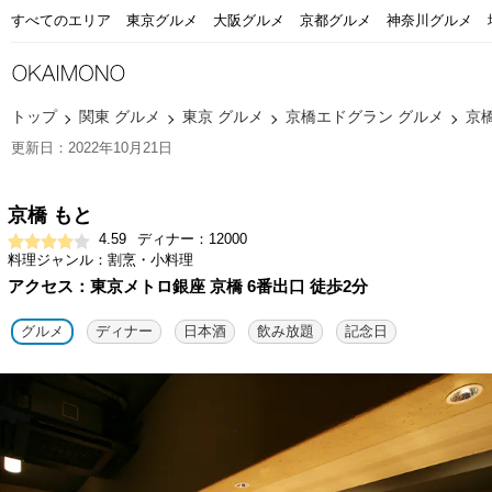
すべてのエリア
東京グルメ
大阪グルメ
京都グルメ
神奈川グルメ
トップ
関東 グルメ
東京 グルメ
京橋エドグラン グルメ
京
更新日：2022年10月21日
京橋 もと
4.59
ディナー：12000
料理ジャンル：割烹・小料理
アクセス：東京メトロ銀座 京橋 6番出口 徒歩2分
グルメ
ディナー
日本酒
飲み放題
記念日