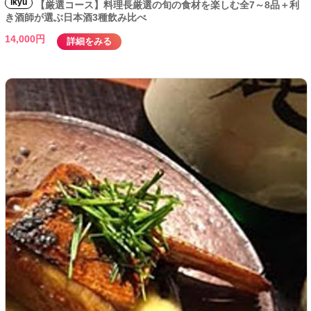
ikyu
【厳選コース】料理長厳選の旬の食材を楽しむ全7～8品＋利
き酒師が選ぶ日本酒3種飲み比べ
14,000円
詳細をみる