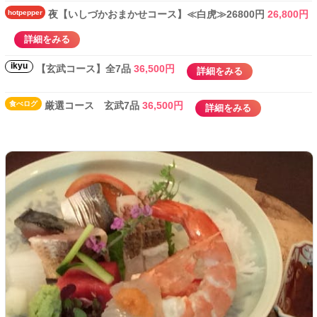
hotpepper
夜【いしづかおまかせコース】≪白虎≫26800円
26,800円
詳細をみる
ikyu
【玄武コース】全7品
36,500円
詳細をみる
食べ
ログ
厳選コース 玄武7品
36,500円
詳細をみる