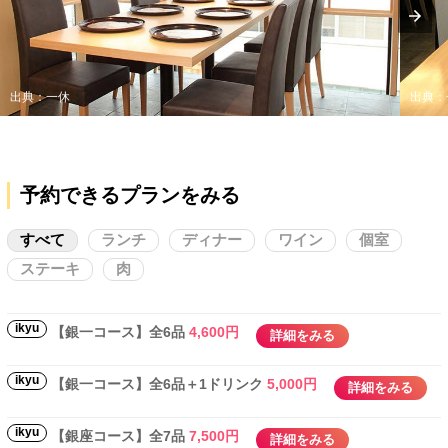
出典：一休
出典：
予約できるプランをみる
すべて
ランチ
ディナー
ワイン
個室
ステーキ
肉
ikyu
【銀一コース】全6品
4,600円
詳細をみる
ikyu
【銀一コース】全6品＋1ドリンク
5,000円
詳細をみる
ikyu
【銀座コース】全7品
7,500円
詳細をみる