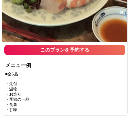
このプランを予約する
メニュー例
■全6品
・先付
・温物
・お造り
・季節の一品
・食事
・甘味