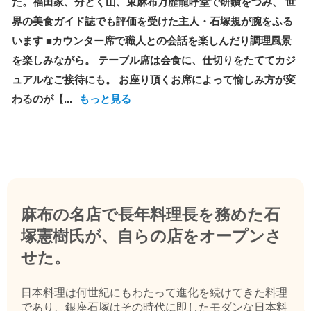
た。福田家、分とく山、東麻布万歴龍呼堂で研鑚をつみ、 世
界の美食ガイド誌でも評価を受けた主人・石塚規が腕をふる
います ■カウンター席で職人との会話を楽しんだり調理風景
を楽しみながら。 テーブル席は会食に、仕切りをたててカジ
ュアルなご接待にも。 お座り頂くお席によって愉しみ方が変
わるのが【...
もっと見る
麻布の名店で長年料理長を務めた石
塚憲樹氏が、自らの店をオープンさ
せた。
日本料理は何世紀にもわたって進化を続けてきた料理
であり、銀座石塚はその時代に即したモダンな日本料