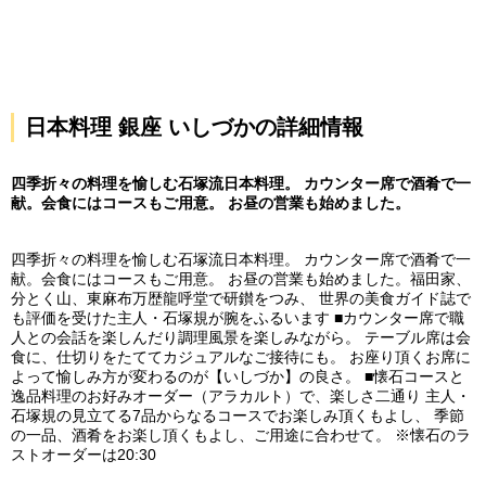
日本料理 銀座 いしづかの詳細情報
四季折々の料理を愉しむ石塚流日本料理。 カウンター席で酒肴で一
献。会食にはコースもご用意。 お昼の営業も始めました。
四季折々の料理を愉しむ石塚流日本料理。 カウンター席で酒肴で一
献。会食にはコースもご用意。 お昼の営業も始めました。福田家、
分とく山、東麻布万歴龍呼堂で研鑚をつみ、 世界の美食ガイド誌で
も評価を受けた主人・石塚規が腕をふるいます ■カウンター席で職
人との会話を楽しんだり調理風景を楽しみながら。 テーブル席は会
食に、仕切りをたててカジュアルなご接待にも。 お座り頂くお席に
よって愉しみ方が変わるのが【いしづか】の良さ。 ■懐石コースと
逸品料理のお好みオーダー（アラカルト）で、楽しさ二通り 主人・
石塚規の見立てる7品からなるコースでお楽しみ頂くもよし、 季節
の一品、酒肴をお楽し頂くもよし、ご用途に合わせて。 ※懐石のラ
ストオーダーは20:30