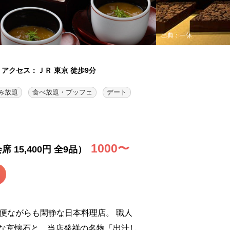
出典：一休
アクセス：ＪＲ 東京 徒歩9分
み放題
食べ放題・ブッフェ
デート
1000〜
15,400円 全9品）
至便ながらも閑静な日本料理店。 職人
な京懐石と、当店発祥の名物「出汁し