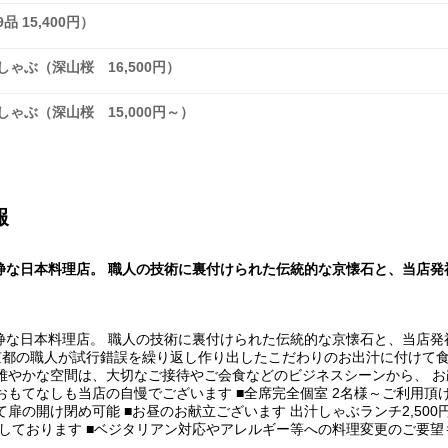
 15,400円）
ゃぶ（深山桜 16,500円）
ゃぶ（深山桜 15,000円～）
報
静な日本料理店。 職人の技術に裏付けられた伝統的な京懐石と、当店
静な日本料理店。 職人の技術に裏付けられた伝統的な京懐石と、当店
京都の職人が試行錯誤を繰り返し作り出したこだわりのお出汁に付けて食
雅やかな空間は、大切なご接待やご会食などのビジネスシーンから、 
おもてなしも当店の自慢でございます ■全席完全個室 2名様～ご利用頂
扉の開け閉め可能 ■お昼のお献立ございます 出汁しゃぶランチ2,500円
意致しております ■ベジタリアン対応やアレルギー等への料理変更のご要