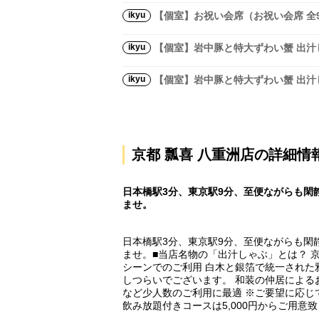
ikyu
【個室】お祝い会席（お祝い会席 全9品
ikyu
【個室】岩中豚と特大ずわい蟹 出汁し
ikyu
【個室】岩中豚と特大ずわい蟹 出汁し
京都 瓢喜 八重洲店の詳細情
日本橋駅3分、東京駅9分、至便ながらも閑
ませ。
日本橋駅3分、東京駅9分、至便ながらも閑
ませ。■当店名物の「出汁しゃぶ」とは？ 
シーンでのご利用 白木と銀箔で統一された
しつらいでございます。 和装の仲居による
など少人数のご利用に最適 ※ご要望に応じて
飲み放題付きコースは5,000円からご用