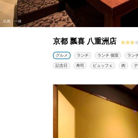
出典：一休
京都 瓢喜 八重洲店
グルメ
ランチ
ランチ 個室
ランチ
記念日
寿司
ビュッフェ
肉
デ