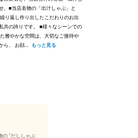
せ。■当店名物の「出汁しゃぶ」と
を繰り返し作り出したこだわりのお出
私共の誇りです。 ■様々なシーンでの
れた雅やかな空間は、大切なご接待や
、 お顔...
もっと見る
の "だししゃぶ