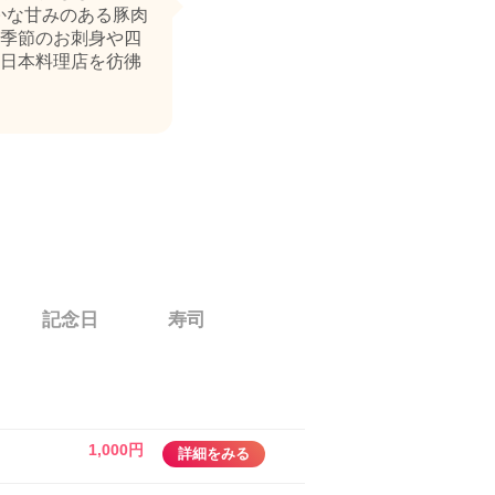
かな甘みのある豚肉
季節のお刺身や四
日本料理店を彷彿
記念日
寿司
1,000円
詳細をみる