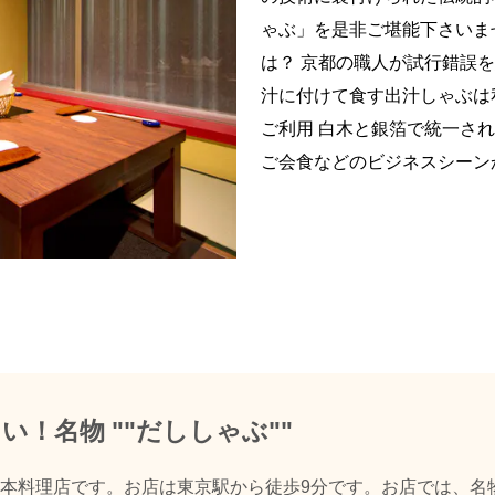
ゃぶ」を是非ご堪能下さいま
は？ 京都の職人が試行錯誤
汁に付けて食す出汁しゃぶは
ご利用 白木と銀箔で統一さ
ご会食などのビジネスシーンから
！名物 ""だししゃぶ""
本料理店です。お店は東京駅から徒歩9分です。お店では、名物