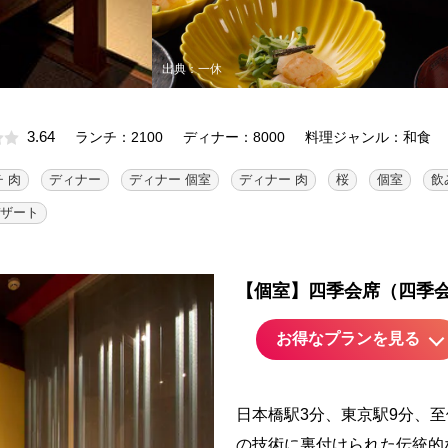
出典：一休
3.64
ランチ：2100
ディナー：8000
料理ジャンル：和食
 肉
ディナー
ディナー 個室
ディナー 肉
桜
個室
飲
ザート
【個室】四季会席（四季会席 
お得なプランを見る
日本橋駅3分、東京駅9分、
の技術に裏付けられた伝統的