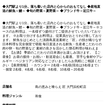
◆大門駅より1分。落ち着いた店内と心からのおもてなし ◆産地直
送の鮮魚～鱧～ ◆旬の野菜～夏野菜～ ◆ブランド牛～近江牛～
◆大門駅より1分。落ち着いた店内と心からのおもてなし ◆産地直
送の鮮魚～鱧～ ◆旬の野菜～夏野菜～ ◆ブランド牛～近江牛～※コ
ースのお料理は、一名様ずつ盛付けてご提供させていただいており
ます。 ※お取り分けするお料理は、従業員がおとりわけ致しており
ます。 鮮魚をはじめとした淡路島直送素材と「匠」の技が織りなす
日本料理を完全個室で堪能 毎日直送される鮮魚・生産者こだわりの
肉や卵・旬の野菜など 素材の良さを活かした懐石料理が味わえま
す。 【お酒】 季節のこだわりの日本酒がお楽しみ頂けます。 【ご
昼食】 お昼の接待・お祝い・歓送迎会にも最適。 苦手な食材やアレ
ルギー・ベジタリアン対応などございましたらお気軽にご相談くだ
さい 【座席情報】 ・カウンター 2名様～8名様(現在は3名様まで）
・個室 2名様、4名様、6名様、8名様、10名様～20名様
店舗名
島の恵みと喰らえ 匠 大門浜松町店
料理ジャンル
和食