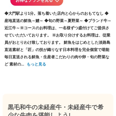
お得なプランを見る
◆大門駅より1分。落ち着いた店内と心からのおもてなし ◆
産地直送の鮮魚～鱧～ ◆旬の野菜～夏野菜～ ◆ブランド牛～
近江牛～※コースのお料理は、一名様ずつ盛付けてご提供さ
せていただいております。 ※お取り分けするお料理は、従業
員がおとりわけ致しております。 鮮魚をはじめとした淡路島
直送素材と「匠」の技が織りなす日本料理を完全個室で堪能
毎日直送される鮮魚・生産者こだわりの肉や卵・旬の野菜な
ど 素材の...
もっと見る
黒毛和牛の未経産牛・未経産牛で希
少な牛肉を堪能しよう!