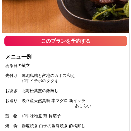
このプランを予約する
メニュー例
ある日の献立
先付け 障泥烏賊と占地のカボス和え
和牛イチボのタタキ
お凌ぎ 北海松葉蟹の飯蒸し
お造り 淡路産天然真鯛 本マグロ 新イクラ
あしらい
蓋 物 和牛味噌煮 蕪 長茄子
焼 肴 鰤塩焼き 白子の幽庵焼き 酢橘卸し