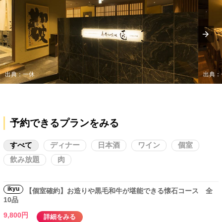
出典：一休
出典：
予約できるプランをみる
すべて
ディナー
日本酒
ワイン
個室
飲み放題
肉
ikyu
【個室確約】お造りや黒毛和牛が堪能できる懐石コース 全
10品
9,800円
詳細をみる