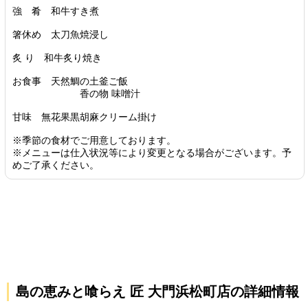
強 肴 和牛すき煮
箸休め 太刀魚焼浸し
炙 り 和牛炙り焼き
お食事 天然鯛の土釜ご飯
香の物 味噌汁
甘味 無花果黒胡麻クリーム掛け
※季節の食材でご用意しております。
※メニューは仕入状況等により変更となる場合がございます。予
めご了承ください。
島の恵みと喰らえ 匠 大門浜松町店の詳細情報