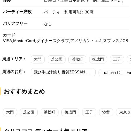
休み
日曜日・土曜日不定休（予約ご相談下さい）
パーティー席数
パーティー利用可能：30席
バリアフリー
なし
カード
VISA,MasterCard,ダイナースクラブ,アメリカン・エキスプレス,JCB
周辺エリア：
大門
芝公園
浜松町
御成門
王子
周辺のお店：
飛び牛出汁焼肉 舌賛ZESSAN GEMS大門店
Trattoria Cicci F
おすすめまとめ
大門
芝公園
浜松町
御成門
王子
汐留
東京タ