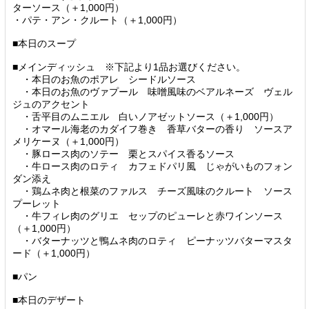
ターソース（＋1,000円）
・パテ・アン・クルート（＋1,000円）
■本日のスープ
■メインディッシュ ※下記より1品お選びください。
・本日のお魚のポアレ シードルソース
・本日のお魚のヴァプール 味噌風味のベアルネーズ ヴェル
ジュのアクセント
・舌平目のムニエル 白いノアゼットソース（＋1,000円）
・オマール海老のカダイフ巻き 香草バターの香り ソースア
メリケーヌ（＋1,000円）
・豚ロース肉のソテー 栗とスパイス香るソース
・牛ロース肉のロティ カフェドパリ風 じゃがいものフォン
ダン添え
・鶏ムネ肉と根菜のファルス チーズ風味のクルート ソース
プーレット
・牛フィレ肉のグリエ セップのピューレと赤ワインソース
（＋1,000円）
・バターナッツと鴨ムネ肉のロティ ピーナッツバターマスタ
ード（＋1,000円）
■パン
■本日のデザート