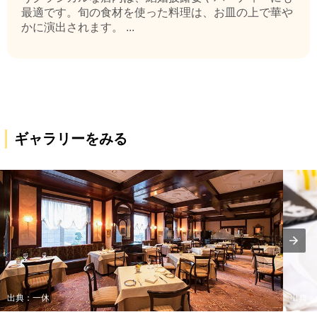
最適です。旬の食材を使った料理は、お皿の上で華や
かに演出されます。 ...
ギャラリーをみる
出典：一休
出典：