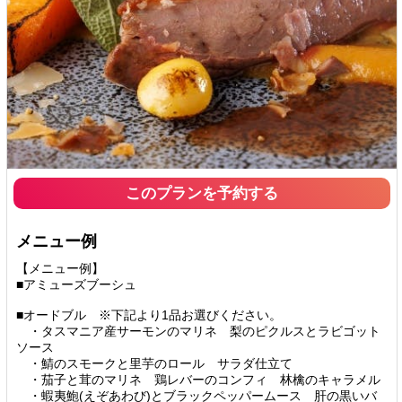
このプランを予約する
メニュー例
【メニュー例】
■アミューズブーシュ
■オードブル ※下記より1品お選びください。
・タスマニア産サーモンのマリネ 梨のピクルスとラビゴット
ソース
・鯖のスモークと里芋のロール サラダ仕立て
・茄子と茸のマリネ 鶏レバーのコンフィ 林檎のキャラメル
・蝦夷鮑(えぞあわび)とブラックペッパームース 肝の黒いバ