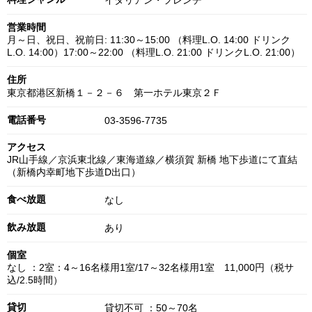
イタリアン・フレンチ
営業時間
月～日、祝日、祝前日: 11:30～15:00 （料理L.O. 14:00 ドリンク
L.O. 14:00）17:00～22:00 （料理L.O. 21:00 ドリンクL.O. 21:00）
住所
東京都港区新橋１－２－６ 第一ホテル東京２Ｆ
電話番号
03-3596-7735
アクセス
JR山手線／京浜東北線／東海道線／横須賀 新橋 地下歩道にて直結
（新橋内幸町地下歩道D出口）
食べ放題
なし
飲み放題
あり
個室
なし ：2室：4～16名様用1室/17～32名様用1室 11,000円（税サ
込/2.5時間）
貸切
貸切不可 ：50～70名