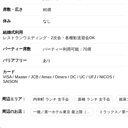
席数・広さ
80席
休み
なし
結婚式利用
レストランウエディング・2次会・各種歓送迎会OK
パーティー席数
パーティー利用可能：70席
バリアフリー
あり
カード
VISA / Master / JCB / Amex / Diners / DC / UC / UFJ / NICOS /
SAISON
周辺エリア：
内幸町 ランチ 女子会
新橋 ランチ 女子会
銀座
周辺のお店：
一徹／第一ホテル東京 最上階（21階）
トラックス／第