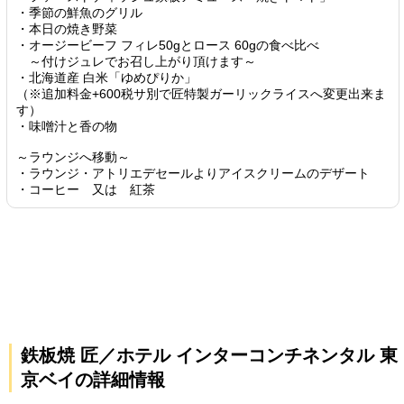
・季節の鮮魚のグリル
・本日の焼き野菜
・オージービーフ フィレ50gとロース 60gの食べ比べ
～付けジュレでお召し上がり頂けます～
・北海道産 白米「ゆめぴりか」
（※追加料金+600税サ別で匠特製ガーリックライスへ変更出来ま
す）
・味噌汁と香の物
～ラウンジへ移動～
・ラウンジ・アトリエデセールよりアイスクリームのデザート
・コーヒー 又は 紅茶
鉄板焼 匠／ホテル インターコンチネンタル 東
京ベイの詳細情報