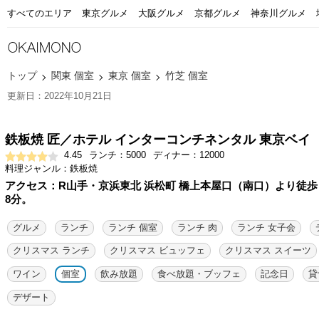
すべてのエリア
東京グルメ
大阪グルメ
京都グルメ
神奈川グルメ
トップ
関東 個室
東京 個室
竹芝 個室
更新日：2022年10月21日
鉄板焼 匠／ホテル インターコンチネンタル 東京ベイ
4.45
ランチ：5000
ディナー：12000
料理ジャンル：鉄板焼
アクセス：R山手・京浜東北 浜松町 橋上本屋口（南口）より徒歩
8分。
グルメ
ランチ
ランチ 個室
ランチ 肉
ランチ 女子会
クリスマス ランチ
クリスマス ビュッフェ
クリスマス スイーツ
ワイン
個室
飲み放題
食べ放題・ブッフェ
記念日
貸
デザート