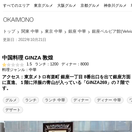
すべてのエリア
東京グルメ
大阪グルメ
京都グルメ
神奈川グルメ
トップ
関東 中華
東京 中華
銀座 中華
銀座ベルビア館(Velvi
更新日：2022年10月21日
中国料理 GINZA 敦煌
1.5
ランチ：1200
ディナー：8000
料理ジャンル：中華
アクセス：東京メトロ有楽町 銀座一丁目 8番出口を出て銀座方面
に直進、１階に洋服の青山が入っている「GINZA269」の７階で
す。
グルメ
ランチ
ランチ 中華
ディナー
ディナー 中華
デザート