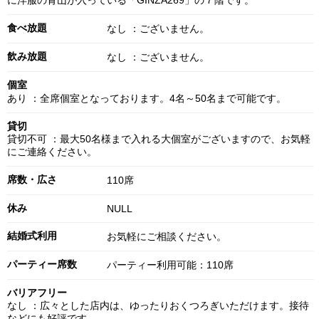
に洋服の青山が入っている「GINZA269」の７階です。
食べ放題
なし ：ございません。
飲み放題
なし ：ございません。
個室
あり ：全席個室となっております。4名～50名まで可能です。
貸切
貸切不可 ：最大50名様まで入れる大個室がございますので、お気軽
にご連絡ください。
席数・広さ
110席
休み
NULL
結婚式利用
お気軽にご相談ください。
パーティー席数
パーティー利用可能：110席
バリアフリー
なし ：広々とした店内は、ゆったりおくつろぎいただけます。接待
などにも好評です。