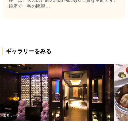
煌」は、大人のための開放感のある上質な空間です。
銀座で一番の眺望 ...
ギャラリーをみる
出典：一休
出典：