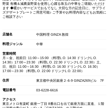
野菜 有機＆減農薬野菜を使用し心躍る珠玉の中華をご堪能いただけ
ます ◆暖かいサービスでおもてなし 大切な方の記念日に、サプライ
ズデザートプレートご用意可能♪ ご予算やお料理内容などもお気軽に
ご相談下さい
店舗名
中国料理 GINZA 敦煌
料理ジャンル
中華
営業時間
月～金、祝前日: 11:00～15:00 （料理L.O. 14:30 ドリンクL.O.
14:30）17:00～23:30 （料理L.O. 22:30 ドリンクL.O. 22:30）土、
日、祝日: 11:00～16:30 （料理L.O. 16:30 ドリンクL.O. 16:30）
17:00～23:30 （料理L.O. 22:00 ドリンクL.O. 22:00）
住所
東京都中央区銀座２-6-9 GINZA269ビル 7F
電話番号
03-6228-6616
アクセス
東京メトロ有楽町 銀座一丁目 8番出口を出て銀座方面に直進、１階