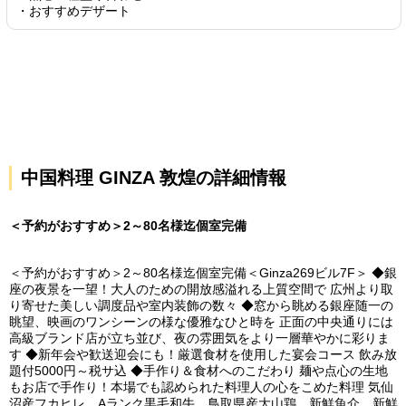
・おすすめデザート
中国料理 GINZA 敦煌の詳細情報
＜予約がおすすめ＞2～80名様迄個室完備
＜予約がおすすめ＞2～80名様迄個室完備＜Ginza269ビル7F＞ ◆銀
座の夜景を一望！大人のための開放感溢れる上質空間で 広州より取
り寄せた美しい調度品や室内装飾の数々 ◆窓から眺める銀座随一の
眺望、映画のワンシーンの様な優雅なひと時を 正面の中央通りには
高級ブランド店が立ち並び、夜の雰囲気をより一層華やかに彩りま
す ◆新年会や歓送迎会にも！厳選食材を使用した宴会コース 飲み放
題付5000円～税サ込 ◆手作り＆食材へのこだわり 麺や点心の生地
もお店で手作り！本場でも認められた料理人の心をこめた料理 気仙
沼産フカヒレ、Aランク黒毛和牛、鳥取県産大山鶏、新鮮魚介、新鮮