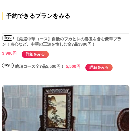
予約できるプランをみる
ikyu
【厳選中華コース】自慢のフカヒレの姿煮を含む豪華プラ
ン！点心など、中華の王道を愉しむ全7品3980円！
3,980円
詳細をみる
ikyu
琥珀コース全7品5,500円！
5,500円
詳細をみる