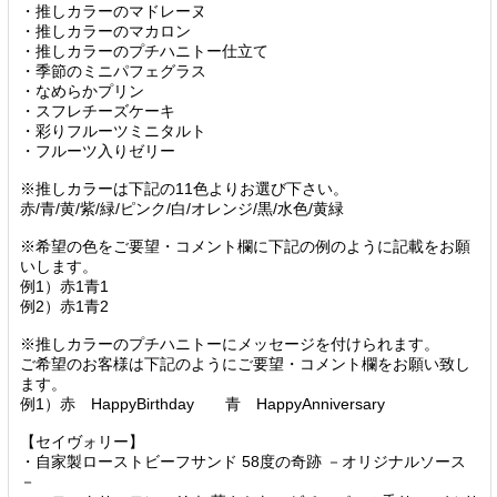
・推しカラーのマドレーヌ
・推しカラーのマカロン
・推しカラーのプチハニトー仕立て
・季節のミニパフェグラス
・なめらかプリン
・スフレチーズケーキ
・彩りフルーツミニタルト
・フルーツ入りゼリー
※推しカラーは下記の11色よりお選び下さい。
赤/青/黄/紫/緑/ピンク/白/オレンジ/黒/水色/黄緑
※希望の色をご要望・コメント欄に下記の例のように記載をお願
いします。
例1）赤1青1
例2）赤1青2
※推しカラーのプチハニトーにメッセージを付けられます。
ご希望のお客様は下記のようにご要望・コメント欄をお願い致し
ます。
例1）赤 HappyBirthday 青 HappyAnniversary
【セイヴォリー】
・自家製ローストビーフサンド 58度の奇跡 －オリジナルソース
－