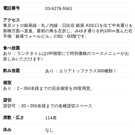
電話番号
03-6278-5561
アクセス
東京メトロ銀座線・丸ノ内線・日比谷 銀座 A3出口を出て中央通りを
新橋方面へ直進。最初の角を左折し、みゆき通りを約100ｍ進んだ右
手側「銀座ウォールビル」のB2・B3階です。
食べ放題
あり ：ランチタイムはVIP個室にて特別価格のコースメニューがお
楽しみいただけます♪
飲み放題
あり ：エリアトップクラス300種類！
個室
あり ：2～350名様までの完全個室を39室用意。
貸切
貸切可 ：20～350名様までの各種貸切スペース
席数・広さ
114席
休み
なし