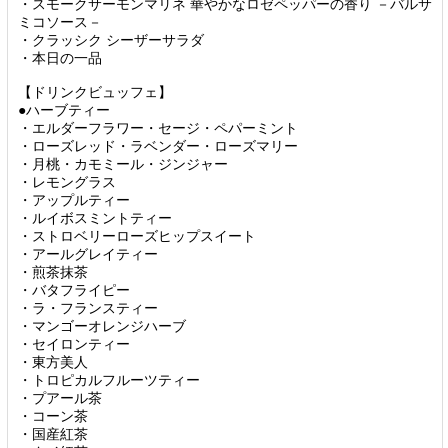
・スモークサーモンマリネ 華やかなロゼペッパーの香り －バルサ
ミコソース－
・クラッシク シーザーサラダ
・本日の一品
【ドリンクビュッフェ】
●ハーブティー
・エルダーフラワー・セージ・ペパーミント
・ローズレッド・ラベンダー・ローズマリー
・月桃・カモミール・ジンジャー
・レモングラス
・アップルティー
・ルイボスミントティー
・ストロベリーローズヒップスイート
・アールグレイティー
・煎茶抹茶
・バタフライピー
・ラ・フランスティー
・マンゴーオレンジハーブ
・セイロンティー
・東方美人
・トロピカルフルーツティー
・プアール茶
・コーン茶
・国産紅茶