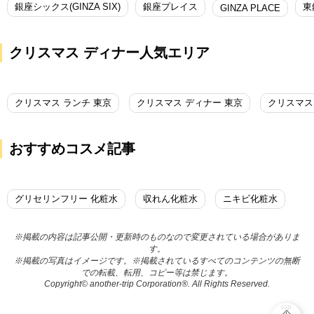
銀座シックス(GINZA SIX)
銀座プレイス
東
GINZA PLACE
クリスマス ディナー人気エリア
クリスマス ランチ 東京
クリスマス ディナー 東京
クリスマス
おすすめコスメ記事
グリセリンフリー 化粧水
収れん化粧水
ニキビ化粧水
※掲載の内容は記事公開・更新時のものなので変更されている場合がありま
す。
※掲載の写真はイメージです。※掲載されているすべてのコンテンツの無断
での転載、転用、コピー等は禁じます。
Copyright© another-trip Corporation®. All Rights Reserved.
top