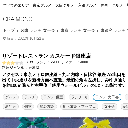
すべてのエリア
東京グルメ
大阪グルメ
京都グルメ
神奈川グルメ
トップ
関東 ランチ 女子会
東京 ランチ 女子会
東銀座 ランチ
更新日：2022年10月21日
リゾートレストラン カスケード銀座店
3.38
ランチ：2900
ディナー：4000
料理ジャンル：居酒屋
アクセス：東京メトロ銀座線・丸ノ内線・日比谷 銀座 A3出口を
出て中央通りを新橋方面へ直進。最初の角を左折し、みゆき通り
を約100ｍ進んだ右手側「銀座ウォールビル」のB2・B3階です。
グルメ
ランチ
ランチ 個室
ランチ 肉
ランチ 女子会
新年会
個室
飲み放題
食べ放題・ブッフェ
女子会
記