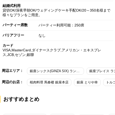
結婚式利用
貸切OK/深夜早朝OK/ウェディングケーキ手配OK/20～350名様まで
様々なプランをご用意。
パーティー席数
パーティー利用可能：250席
バリアフリー
なし
カード
VISA,MasterCard,ダイナースクラブ,アメリカン・エキスプレ
ス,JCB,セゾン,銀聯
周辺エリア：
銀座シックス(GINZA SIX) ランチ 女子会
銀座プレイス ラ
周辺のお店：
桜肉料理 馬春楼 銀座本店
銀座 とりや幸
トル
おすすめまとめ