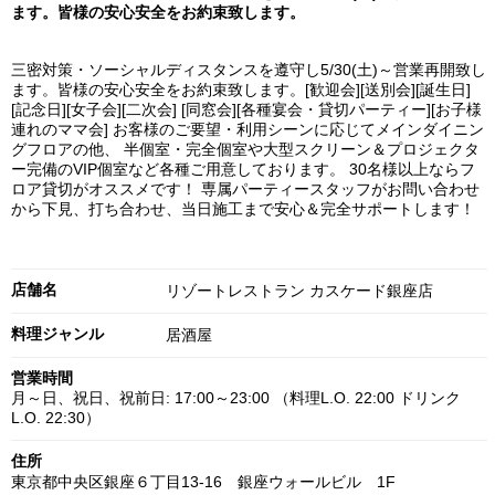
ます。皆様の安心安全をお約束致します。
三密対策・ソーシャルディスタンスを遵守し5/30(土)～営業再開致し
ます。皆様の安心安全をお約束致します。[歓迎会][送別会][誕生日]
[記念日][女子会][二次会] [同窓会][各種宴会・貸切パーティー][お子様
連れのママ会] お客様のご要望・利用シーンに応じてメインダイニン
グフロアの他、 半個室・完全個室や大型スクリーン＆プロジェクタ
ー完備のVIP個室など各種ご用意しております。 30名様以上ならフ
ロア貸切がオススメです！ 専属パーティースタッフがお問い合わせ
から下見、打ち合わせ、当日施工まで安心＆完全サポートします！
店舗名
リゾートレストラン カスケード銀座店
料理ジャンル
居酒屋
営業時間
月～日、祝日、祝前日: 17:00～23:00 （料理L.O. 22:00 ドリンク
L.O. 22:30）
住所
東京都中央区銀座６丁目13-16 銀座ウォールビル 1F