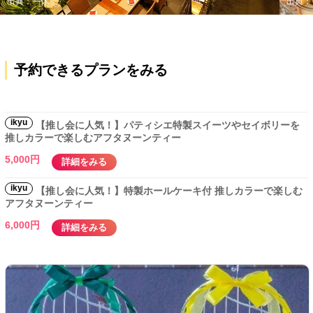
出典：一休
出典：
予約できるプランをみる
ikyu
【推し会に人気！】パティシエ特製スイーツやセイボリーを
推しカラーで楽しむアフタヌーンティー
5,000円
詳細をみる
ikyu
【推し会に人気！】特製ホールケーキ付 推しカラーで楽しむ
アフタヌーンティー
6,000円
詳細をみる