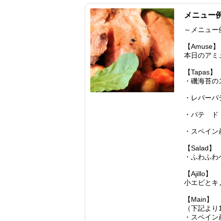
メニュー
～メニュー
【Amuse】
本日のアミ
【Tapas】
・磯海苔の
・レバーパ
・パテ ド
・スペイン
【Salad】
・ふわふわ
【Ajillo】
小エビとキ
【Main】
（下記より
・スペイン