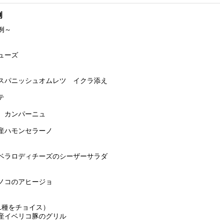
例
例～
ューズ
スパニッシュオムレツ イクラ添え
テ
 カンパーニュ
産ハモンセラーノ
ベラロディチーズのシーザーサラダ
ノコのアヒージョ
1種をチョイス）
産イベリコ豚のグリル