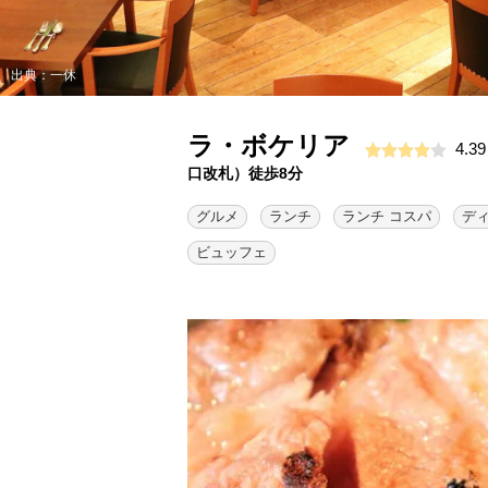
出典：一休
ラ・ボケリア
4.39
口改札）徒歩8分
グルメ
ランチ
ランチ コスパ
デ
ビュッフェ