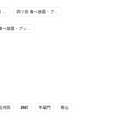
東京おもちゃ美術館 食べ放題・ブッフェ
四ツ谷 食べ放題・ブッフェ
麹町 食べ放題・ブッフェ
松河田
麹町
半蔵門
青山