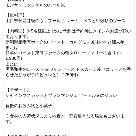
モンサンミッシェルのムール貝
【魚料理】
山口県萩産甘鯛のヴァプール クレームエペスと甲殻類のソース
【肉料理】※5名様以上でのご予約は予約時にメインをお選び頂い
ております。
新潟県産妻有ポークのロースト カルダモン風味の柿と姫人参
または
仔羊のロースト東條ファームの朝採りローズマリーの香り (＋
1,980円)
または
黒毛和牛のロースト 赤ワインソース トスカーナ産ペコリーノを香
らせたじゃが芋のピュレと(＋2750円）
【デザート】
シャインマスカットとブランマンジェ ソーテルヌのジュレ
食後のお飲み物と小菓子
※食材の入荷状況により内容が一部変更となる場合もございま
す。