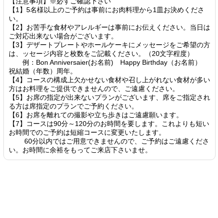
【注意事項】※必ずご確認下さい
【1】5名様以上のご予約は事前にお肉料理から1皿お決めくださ
い。
【2】お苦手な食材やアレルギーは事前にお伝えください。当日は
ご対応出来ない場合がございます。
【3】デザートプレートやホールケーキにメッセージをご希望の方
は、ッセージ内容と枚数をご記載ください。（20文字程度）
例：Bon Anniversaier(お名前) Happy Birthday（お名前）
祝結婚（年数）周年。
【4】コースの構成上欠かせない食材や召し上がれない食材が多い
方はお料理をご提供できませんので、ご遠慮ください。
【5】お席の指定が出来ないプランがございます、席をご指定され
る方は席指定のプランでご予約ください。
【6】お席を離れての撮影や立ち歩きはご遠慮願います。
【7】コースは90分～120分のお時間を要します。これよりも短い
お時間でのご予約は短縮コースに変更いたします。
60分以内ではご用意できませんので、ご予約はご遠慮くださ
い。お時間に余裕をもってご来店下さいませ。