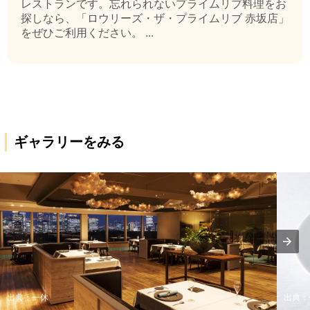
レストランです。忘れられないプライムリブ料理をお
探しなら、「ロウリーズ・ザ・プライムリブ 赤坂店」
をぜひご利用ください。 ...
ギャラリーをみる
出典：一休
出典：