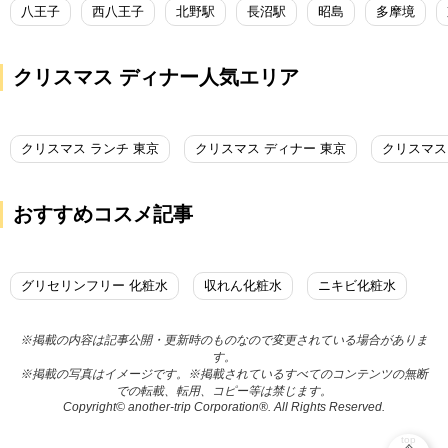
八王子
西八王子
北野駅
長沼駅
昭島
多摩境
クリスマス ディナー人気エリア
クリスマス ランチ 東京
クリスマス ディナー 東京
クリスマス
おすすめコスメ記事
グリセリンフリー 化粧水
収れん化粧水
ニキビ化粧水
※掲載の内容は記事公開・更新時のものなので変更されている場合がありま
す。
※掲載の写真はイメージです。※掲載されているすべてのコンテンツの無断
での転載、転用、コピー等は禁じます。
Copyright© another-trip Corporation®. All Rights Reserved.
top