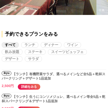
出典：一休
出典：
予約できるプランをみる
すべて
ランチ
ディナー
ワイン
飲み放題
ステーキ
スイーツビュッフェ
デザート
サラダ
ikyu
【ランチ】有機野菜サラダ、選べるメインなど全5品＋乾杯ス
パークリング＋デザート1品追加
2,500円
詳細をみる
ikyu
【ランチ】生うにコンソメジュレ、選べるメイン等全5品＋乾
杯スパークリング＆デザート1品追加