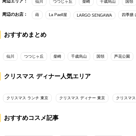
周辺エリア：
仙川
つつじヶ丘
柴崎
千歳烏山
国領
周辺のお店：
蒔
La Paell屋
四季膳 
LARGO SENGAWA
おすすめまとめ
仙川
つつじヶ丘
柴崎
千歳烏山
国領
芦花公園
クリスマス ディナー人気エリア
クリスマス ランチ 東京
クリスマス ディナー 東京
クリスマス
おすすめコスメ記事