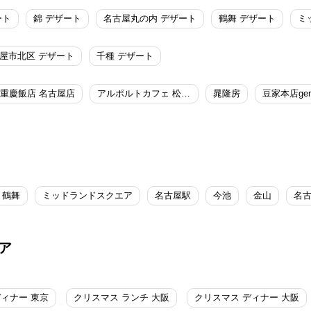
ート
錦 デザート
名古屋丸の内 デザート
鶴舞 デザート
屋市北区 デザート
千種 デザート
重慶飯店 名古屋店
アルポルトカフェ 松坂屋名古屋店
晁隆房
豆家本店gen
鶴舞
ミッドランドスクエア
名古屋駅
今池
金山
名
ア
ディナー 東京
クリスマス ランチ 大阪
クリスマス ディナー 大阪