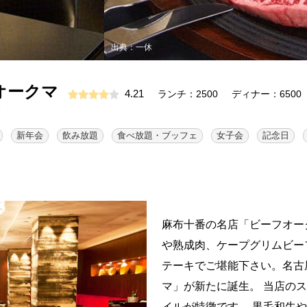
出典：一休
オークマ
4.21
ランチ：2500
ディナー：6500
新年会
飲み放題
食べ放題・ブッフェ
女子会
記念日
麻布十番の名店「ビーフオー
や熟成肉、ケープグリムビー
テーキでご堪能下さい。名古
マ」が新たに誕生。 当店の
イルが特徴です。 黒毛和牛