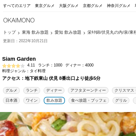
すべてのエリア
東京グルメ
大阪グルメ
京都グルメ
神奈川グルメ
トップ
東海 飲み放題
愛知 飲み放題
栄ｷﾀ錦/伏見丸の内/泉/東
更新日：2022年10月21日
Siam Garden
4.11
ランチ：1000
ディナー：4000
料理ジャンル：タイ料理
アクセス：地下鉄東山 伏見 8番出口より徒歩5分
グルメ
ランチ
ディナー
アフタヌーンティー
クリスマス
日本酒
ワイン
飲み放題
食べ放題・ブッフェ
グリル