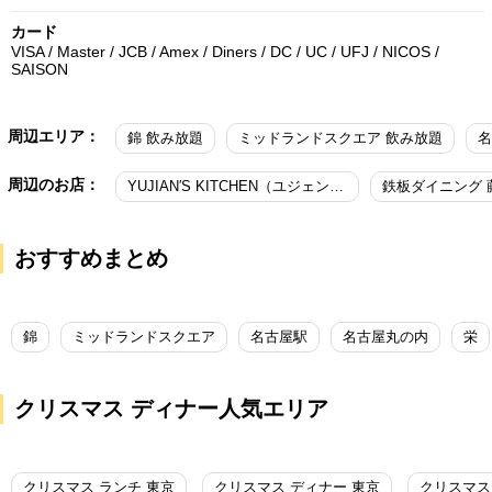
カード
VISA / Master / JCB / Amex / Diners / DC / UC / UFJ / NICOS /
SAISON
周辺エリア：
錦 飲み放題
ミッドランドスクエア 飲み放題
名
周辺のお店：
YUJIAN′S KITCHEN（ユジェンズキッチン）
鉄板ダイニング 
おすすめまとめ
錦
ミッドランドスクエア
名古屋駅
名古屋丸の内
栄
クリスマス ディナー人気エリア
クリスマス ランチ 東京
クリスマス ディナー 東京
クリスマス