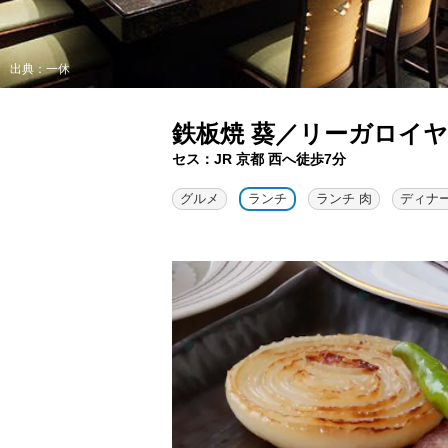
出典：一休
鉄板焼 葵／リーガロイ
セス：JR 京都 西へ徒歩7分
グルメ
ランチ
ランチ 肉
ディナ