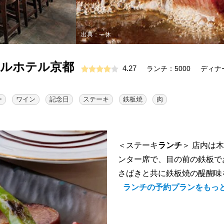
出典：一休
ヤルホテル京都
4.27
ランチ：5000
ディナー
ー
ワイン
記念日
ステーキ
鉄板焼
肉
＜ステーキ
ランチ
＞ 店内は
ンター席で、目の前の鉄板で
さばきと共に鉄板焼の醍醐味を
ランチの予約プランをもっ