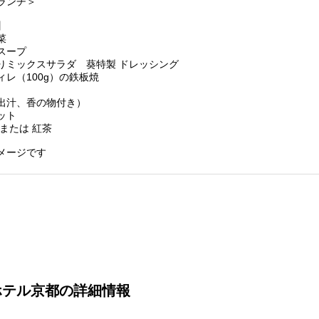
ランチ＞
】
菜
スープ
りミックスサラダ 葵特製 ドレッシング
ィレ（100g）の鉄板焼
出汁、香の物付き）
ット
または 紅茶
メージです
ホテル京都の詳細情報