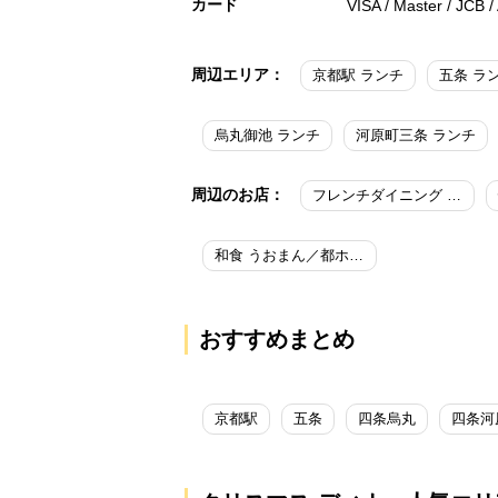
カード
VISA / Master / JCB 
周辺エリア：
京都駅 ランチ
五条 ラ
烏丸御池 ランチ
河原町三条 ランチ
周辺のお店：
フレンチダイニング トップ オブ キョウト／リーガロイヤルホテル京都
和食 うおまん／都ホテル 京都八条
おすすめまとめ
京都駅
五条
四条烏丸
四条河