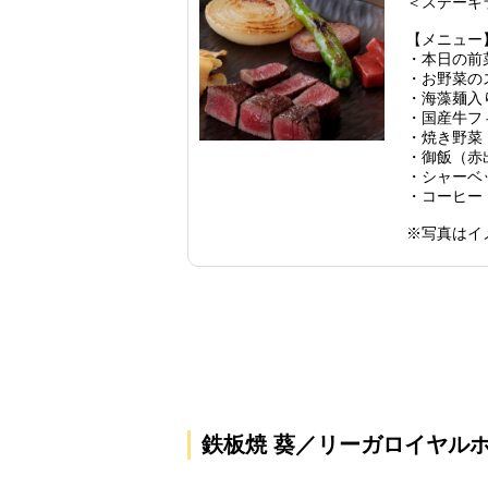
＜ステーキ
【メニュー
・本日の前
・お野菜の
・海藻麺入
・国産牛フ
・焼き野菜
・御飯（赤
・シャーベ
・コーヒー 
※写真はイ
鉄板焼 葵／リーガロイヤル