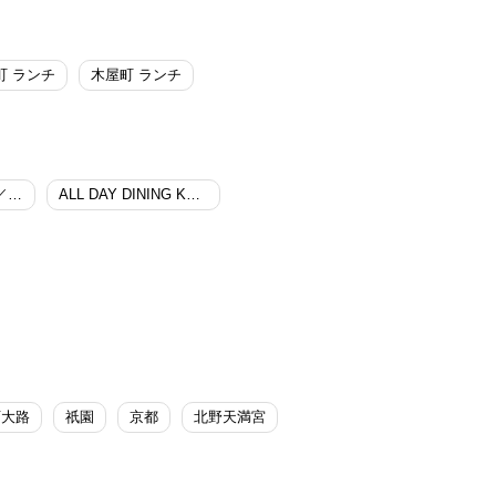
町 ランチ
木屋町 ランチ
京料理 たん熊北店／リーガロイヤルホテル京都
ALL DAY DINING KAZA／リーガロイヤルホテル京都
西大路
祇園
京都
北野天満宮