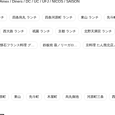
/ Amex / Diners / DC / UC / UFJ / NICOS / SAISON
ンチ
四条烏丸 ランチ
四条河原町 ランチ
東山 ランチ
先斗
西大路 ランチ
祇園 ランチ
京都 ランチ
北野天満宮 ランチ
懐石フランス料理 グルマン橘／リーガロイヤルホテル京都
鉄板焼 葵／リーガロイヤルホテル京都
原町
東山
先斗町
木屋町
烏丸御池
河原町三条