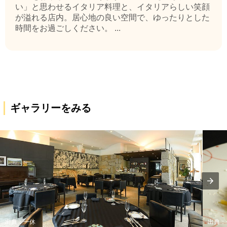
い」と思わせるイタリア料理と、イタリアらしい笑顔
が溢れる店内。居心地の良い空間で、ゆったりとした
時間をお過ごしください。 ...
ギャラリーをみる
出典：一休
出典：