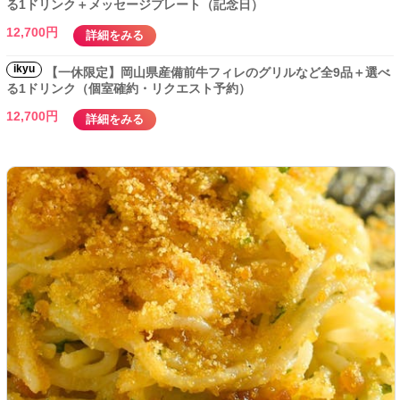
る1ドリンク＋メッセージプレート（記念日）
12,700円
詳細をみる
ikyu
【一休限定】岡山県産備前牛フィレのグリルなど全9品＋選べ
る1ドリンク（個室確約・リクエスト予約）
12,700円
詳細をみる