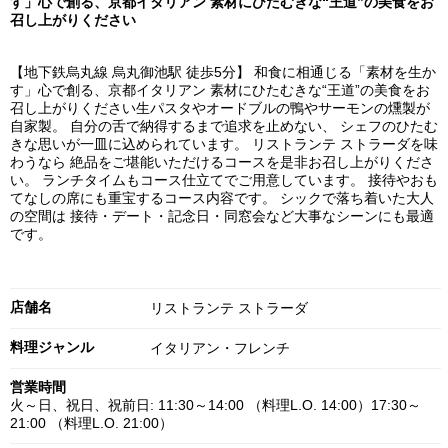
す」心で創る、京都イタリアン 素材にひたむきな“王道”の美食をお
召し上がりください
【地下鉄烏丸線 烏丸御池駅 徒歩5分】 和食に相通じる「素材を生か
す」心で創る、京都イタリアン 素材にひたむきな“王道”の美食をお
召し上がりください生パスタやオードブルの鴨やサーモンの燻製が
自家製。 自分の舌で納得するまで追求を止めない、 シェフのひたむ
きな思いが一皿に込められています。 リストランテ ストラーダを味
わうなら 絶品をご堪能いただけるコースを是非お召し上がりくださ
い。 ランチタイムもコース仕立てでご用意しています。 接待やおも
てなしの席にも重宝するコース内容です。 シックで落ち着いた大人
の空間は 接待・デート・記念日・同窓会など大事なシーンにも最適
です。
店舗名
リストランテ ストラーダ
料理ジャンル
イタリアン・フレンチ
営業時間
火～日、祝日、祝前日: 11:30～14:00 （料理L.O. 14:00）17:30～
21:00 （料理L.O. 21:00）