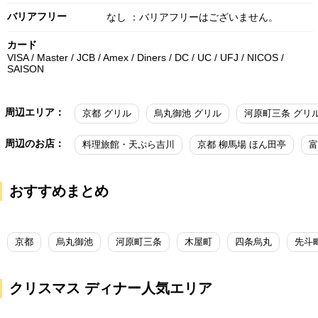
バリアフリー
なし ：バリアフリーはございません。
カード
VISA / Master / JCB / Amex / Diners / DC / UC / UFJ / NICOS /
SAISON
周辺エリア：
京都 グリル
烏丸御池 グリル
河原町三条 グリ
周辺のお店：
料理旅館・天ぷら吉川
京都 柳馬場 ほん田亭
富
おすすめまとめ
京都
烏丸御池
河原町三条
木屋町
四条烏丸
先斗
クリスマス ディナー人気エリア