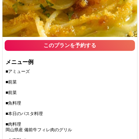
このプランを予約する
メニュー例
■アミューズ
■前菜
■前菜
■魚料理
■本日のパスタ料理
■肉料理
岡山県産 備前牛フィレ肉のグリル