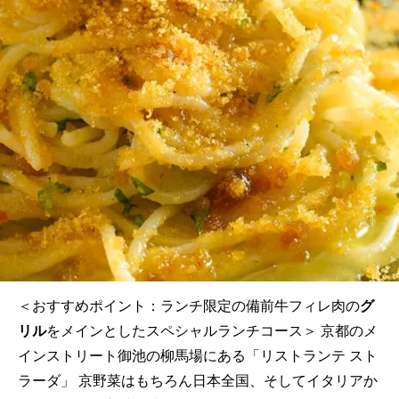
＜おすすめポイント：ランチ限定の備前牛フィレ肉の
グ
リル
をメインとしたスペシャルランチコース＞ 京都のメ
インストリート御池の柳馬場にある「リストランテ スト
ラーダ」 京野菜はもちろん日本全国、そしてイタリアか